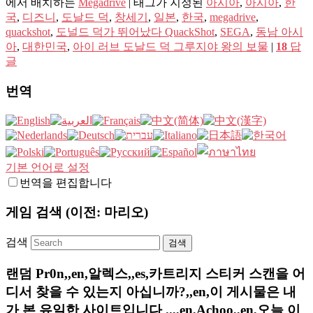
에서 배치하는
Megadrive
|
태그가 지정된
아시아
,
아시아
,
한
국
,
디즈니
,
도날드 덕
,
창세기
,
일본
,
한국
,
megadrive
,
quackshot
,
도널드 덕가 뛰어났다 QuackShot
,
SEGA
,
동남 아시
아
,
대한민국
,
아이 러브 도날드 덕 그루지야 왕의 보물
|
18
답
글
번역
기본 언어로 설정
번역을 편집합니다
게임 검색 (이전: 마리오)
검색
랜덤 Pr0n,,en,알렉스,,es,카트리지 스티커 스캔을 어
디서 찾을 수 있는지 아십니까?,,en,이 게시물은 내
가 본 유일한 사이트입니다 ..,,en,Achoo,,en,오늘 이