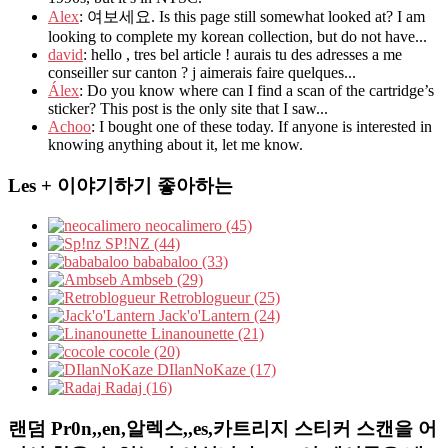
Alex
: 여보세요. Is this page still somewhat looked at? I am
looking to complete my korean collection, but do not have...
david
: hello , tres bel article ! aurais tu des adresses a me
conseiller sur canton ? j aimerais faire quelques...
Álex
: Do you know where can I find a scan of the cartridge’s
sticker? This post is the only site that I saw...
Achoo
: I bought one of these today. If anyone is interested in
knowing anything about it, let me know.
Les + 이야기하기 좋아하는
neocalimero (45)
SP!NZ (44)
bababaloo (33)
Ambseb (29)
Retroblogueur (25)
Jack'o'Lantern (24)
Linanounette (21)
cocole (20)
DIlanNoKaze (17)
Radaj (16)
랜덤 Pr0n,,en,알렉스,,es,카트리지 스티커 스캔을 어