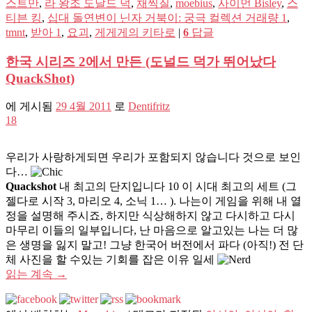
스트만
,
라 왕조 도날드 덕
,
채찍질
,
moebius
,
사이먼 Bisley
,
스
티븐 킹
,
십대 돌연변이 닌자 거북이: 궁극 컬렉션 거래량 1
,
tmnt
,
받아 1
,
요괴
,
게게게의 키타로
|
6
답글
한국 시리즈 2에서 만든 (도널드 덕가 뛰어났다
QuackShot)
에 게시됨
29 4월 2011
로
Dentifritz
18
우리가 사랑하게되면 우리가 포함되지 않습니다 것으로 보인
다…
Quackshot
내 최고의 단지입니다 10 이 시대 최고의 세트 (그
젤다로 시작 3, 마리오 4, 소닉 1… ). 나는이 게임을 위해 내 열
정을 설명해 주시죠, 하지만 식상해하지 않고 다시하고 다시
마무리 이들의 일부입니다, 난 마음으로 알고있는 나는 더 많
은 생명을 잃지 말고! 그냥 한국어 버전에서 파다 (아직!) 전 단
체 사진을 할 수있는 기회를 잡은 이유 일세
읽는 계속
→