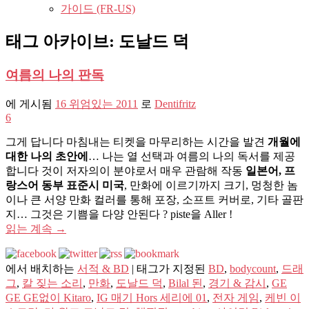
가이드 (FR-US)
태그 아카이브:
도날드 덕
여름의 나의 판독
에 게시됨
16 위엄있는 2011
로
Dentifritz
6
그게 답니다 마침내는 티켓을 마무리하는 시간을 발견
개월에
대한 나의 초안에
… 나는 열 선택과 여름의 나의 독서를 제공
합니다 것이 저자의이 분야로서 매우 관람해 작동
일본어, 프
랑스어 동부 표준시 미국
, 만화에 이르기까지 크기, 멍청한 놈
이나 큰 서양 만화 컬러를 통해 포장, 소프트 커버로, 기타 골판
지… 그것은 기쁨을 다양 안된다 ? piste을 Aller !
읽는 계속
→
에서 배치하는
서적 & BD
|
태그가 지정된
BD
,
bodycount
,
드래
그
,
칼 짖는 소리
,
만화
,
도날드 덕
,
Bilal 된
,
경기 & 감시
,
GE
GE GE없이 Kitaro
,
IG 매기 Hors 세리에 01
,
전자 게임
,
케빈 이