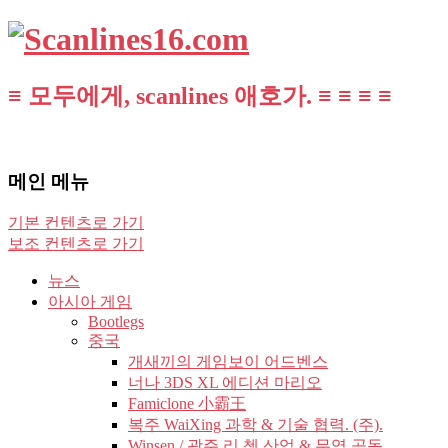
≡ 모두에게, scanlines 애호가. ≡ ≡ ≡ ≡
메인 메뉴
기본 컨텐츠로 가기
보조 컨텐츠로 가기
뉴스
아시아 게임
Bootlegs
중국
개새끼의 게임보이 어드벤스
너나 3DS XL 에디션 마리오
Famiclone 小霸王
복주 WaiXing 과학 & 기술 협력. (주).
Winsen / 광주 리 쳉 산업 & 무역 공동.