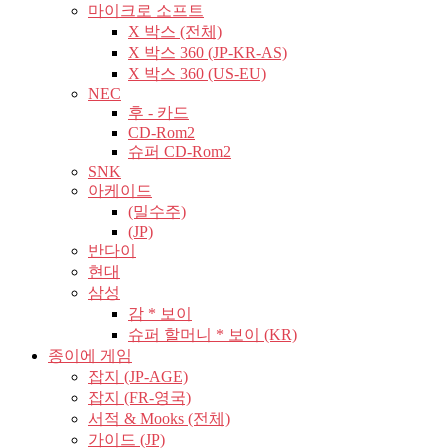
마이크로 소프트
X 박스 (전체)
X 박스 360 (JP-KR-AS)
X 박스 360 (US-EU)
NEC
후 - 카드
CD-Rom2
슈퍼 CD-Rom2
SNK
아케이드
(밀수주)
(JP)
반다이
현대
삼성
감 * 보이
슈퍼 할머니 * 보이 (KR)
종이에 게임
잡지 (JP-AGE)
잡지 (FR-영국)
서적 & Mooks (전체)
가이드 (JP)