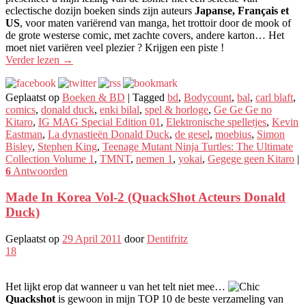
eclectische dozijn boeken sinds zijn auteurs
Japanse, Français et
US
, voor maten variërend van manga, het trottoir door de mook of
de grote westerse comic, met zachte covers, andere karton… Het
moet niet variëren veel plezier ? Krijgen een piste !
Verder lezen
→
Geplaatst op
Boeken & BD
|
Tagged
bd
,
Bodycount
,
bal
,
carl blaft
,
comics
,
donald duck
,
enki bilal
,
spel & horloge
,
Ge Ge Ge no
Kitaro
,
IG MAG Special Edition 01
,
Elektronische spelletjes
,
Kevin
Eastman
,
La dynastieën Donald Duck
,
de gesel
,
moebius
,
Simon
Bisley
,
Stephen King
,
Teenage Mutant Ninja Turtles: The Ultimate
Collection Volume 1
,
TMNT
,
nemen 1
,
yokai
,
Gegege geen Kitaro
|
6
Antwoorden
Made In Korea Vol-2 (QuackShot Acteurs Donald
Duck)
Geplaatst op
29 April 2011
door
Dentifritz
18
Het lijkt erop dat wanneer u van het telt niet mee…
Quackshot
is gewoon in mijn TOP 10 de beste verzameling van