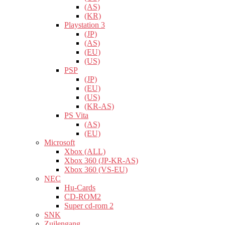
(AS)
(KR)
Playstation 3
(JP)
(AS)
(EU)
(US)
PSP
(JP)
(EU)
(US)
(KR-AS)
PS Vita
(AS)
(EU)
Microsoft
Xbox (ALL)
Xbox 360 (JP-KR-AS)
Xbox 360 (VS-EU)
NEC
Hu-Cards
CD-ROM2
Super cd-rom 2
SNK
Zuilengang