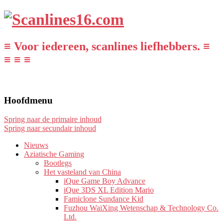
≡ Voor iedereen, scanlines liefhebbers. ≡
≡ ≡ ≡
Hoofdmenu
Spring naar de primaire inhoud
Spring naar secundair inhoud
Nieuws
Aziatische Gaming
Bootlegs
Het vasteland van China
iQue Game Boy Advance
iQue 3DS XL Edition Mario
Famiclone Sundance Kid
Fuzhou WaiXing Wetenschap & Technology Co.
Ltd.