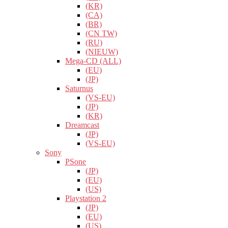
(KR)
(CA)
(BR)
(CN TW)
(RU)
(NIEUW)
Mega-CD (ALL)
(EU)
(JP)
Saturnus
(VS-EU)
(JP)
(KR)
Dreamcast
(JP)
(VS-EU)
Sony
PSone
(JP)
(EU)
(US)
Playstation 2
(JP)
(EU)
(US)