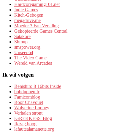
Hardcoregaming101.net
Indie Games
Kitch-Gebogen
megadrive.me
Moeder 3 Fan Vertaling
Gekopieerde Games Central
Satakore
Shmup
smspower.org
Unseen64
The Video Game
Wereld van Arcades
Ik wil volgen
Benishiro 8-16bits Inside
bobdupneu.fr
Famicomblog
Boor Chavouet
Wolverine Looney
Verhalen stront
iGREKKESS' Blog
Ik zag hoog
lafautealamanette.org