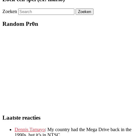
Zoeken
Random Pr0n
Laatste reacties
Dennis Tamayo
:
My country had the Mega Drive back in the
1990s
,
but it’s in NTSC
.