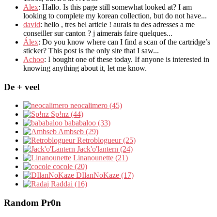
Alex
: Hallo.
Is this page still somewhat looked at
?
I am
looking to complete my korean collection
,
but do not have..
.
david
:
hello
,
tres bel article
!
aurais tu des adresses a me
conseiller sur canton
?
j aimerais faire quelques..
.
Álex
: Do you know where can I find a scan of the cartridge’s
sticker? This post is the only site that I saw...
Achoo
: I bought one of these today. If anyone is interested in
knowing anything about it, let me know.
De + veel
neocalimero (45)
Sp!nz (44)
bababaloo (33)
Ambseb (29)
Retroblogueur (25)
Jack'o'lantern (24)
Linanounette (21)
cocole (20)
DIlanNoKaze (17)
Raddai (16)
Random Pr0n