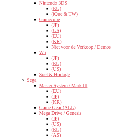
Nintendo 3DS
(EU)
(iQue & TW)
Gamecube
(JP)
(US)
(EU)
(KR)
Niet voor de Verkoop / Demos
Wii
(JP)
(EU)
(US)
Spel & Horloge
Sega
Master System / Mark III
(EU)
(JP)
(KR)
Game Gear (ALL)
Mega Drive / Genesis
(JP)
(US)
(EU)
(AS)