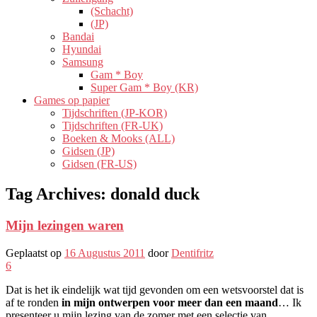
(Schacht)
(JP)
Bandai
Hyundai
Samsung
Gam * Boy
Super Gam * Boy (KR)
Games op papier
Tijdschriften (JP-KOR)
Tijdschriften (FR-UK)
Boeken & Mooks (ALL)
Gidsen (JP)
Gidsen (FR-US)
Tag Archives:
donald duck
Mijn lezingen waren
Geplaatst op
16 Augustus 2011
door
Dentifritz
6
Dat is het ik eindelijk wat tijd gevonden om een ​​wetsvoorstel dat is
af te ronden
in mijn ontwerpen voor meer dan een maand
… Ik
presenteer u mijn lezing van de zomer met een selectie van