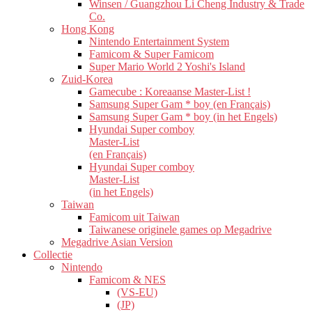
Winsen / Guangzhou Li Cheng Industry & Trade
Co.
Hong Kong
Nintendo Entertainment System
Famicom & Super Famicom
Super Mario World 2 Yoshi's Island
Zuid-Korea
Gamecube : Koreaanse Master-List !
Samsung Super Gam * boy (en Français)
Samsung Super Gam * boy (in het Engels)
Hyundai Super comboy
Master-List
(en Français)
Hyundai Super comboy
Master-List
(in het Engels)
Taiwan
Famicom uit Taiwan
Taiwanese originele games op Megadrive
Megadrive Asian Version
Collectie
Nintendo
Famicom & NES
(VS-EU)
(JP)