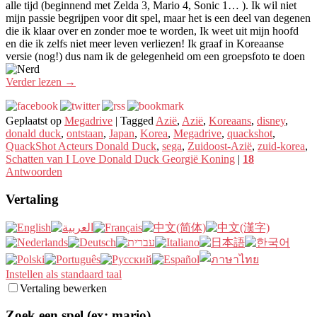
alle tijd (beginnend met Zelda 3, Mario 4, Sonic 1… ). Ik wil niet
mijn passie begrijpen voor dit spel, maar het is een deel van degenen
die ik klaar over en zonder moe te worden, Ik weet uit mijn hoofd
en die ik zelfs niet meer leven verliezen! Ik graaf in Koreaanse
versie (nog!) dus nam ik de gelegenheid om een ​​groepsfoto te doen
Verder lezen
→
Geplaatst op
Megadrive
|
Tagged
Azië
,
Azië
,
Koreaans
,
disney
,
donald duck
,
ontstaan
,
Japan
,
Korea
,
Megadrive
,
quackshot
,
QuackShot Acteurs Donald Duck
,
sega
,
Zuidoost-Azië
,
zuid-korea
,
Schatten van I Love Donald Duck Georgië Koning
|
18
Antwoorden
Vertaling
Instellen als standaard taal
Vertaling bewerken
Zoek een spel (ex: mario)