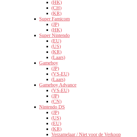
(HK)
(CH)
(KR)
Super Famicom
(JP)
(HK)
Super Nintendo
(EU)
(US)
(KR)
(Laars)
Gameboy
(JP)
(VS-EU)
(Laars)
Gameboy Advance
(VS-EU)
(JP)
(CN)
Nintendo DS
(JP)
(US)
(EU)
(KR)
Verzamelaar / Niet voor de Verkoop