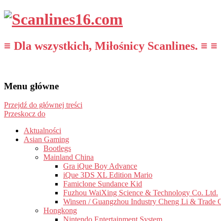
≡ Dla wszystkich, Miłośnicy Scanlines. ≡ ≡
Menu główne
Przejdź do głównej treści
Przeskocz do
Aktualności
Asian Gaming
Bootlegs
Mainland China
Gra iQue Boy Advance
iQue 3DS XL Edition Mario
Famiclone Sundance Kid
Fuzhou WaiXing Science & Technology Co. Ltd.
Winsen / Guangzhou Industry Cheng Li & Trade 
Hongkong
Nintendo Entertainment System