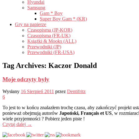
Hyundai
Samsung
Gam * Boy
Super Boy Gam * (KR)
Gry na papierze
Czasopisma (JP-KOR)
Czasopisma (FR-UK)
Książki & Mooks (ALL)
Przewodniki (JP)
Przewodniki (FR-USA)
Tag Archives:
Kaczor Donald
Moje odczyty były
Wysłany
16 Sierpień 2011
przez
Dentifritz
6
To jest to w końcu znalazłem trochę czasu, aby zakończyć projekt ust
ponieważ obejmują autorów
Japoński, Français et US
, w rozmiarac
wiele przyjemności ? Pobierz jeden piste !
Czytaj dalej
→