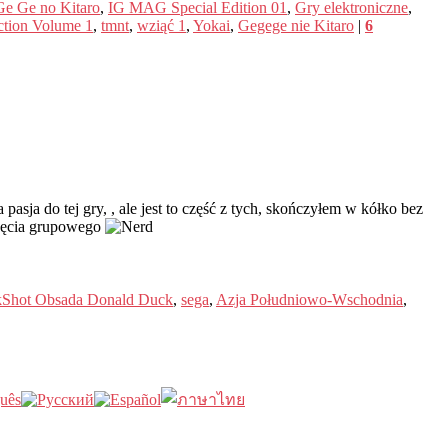
e Ge no Kitaro
,
IG MAG Special Edition 01
,
Gry elektroniczne
,
ction Volume 1
,
tmnt
,
wziąć 1
,
Yokai
,
Gegege nie Kitaro
|
6
ja do tej gry, , ale jest to część z tych, skończyłem w kółko bez
zdjęcia grupowego
Shot Obsada Donald Duck
,
sega
,
Azja Południowo-Wschodnia
,