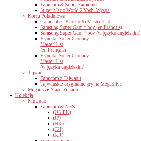
Famicom & Super Famicom
Super Mario World 2 Yoshi Wyspa
Korea Południowa
Gamecube : Koreański Master-List !
Samsung Super Gam * boy (en Français)
Samsung Super Gam * boy (w języku angielskim)
Hyundai Super Comboy
Master-List
(en Français)
Hyundai Super Comboy
Master-List
(w języku angielskim)
Tajwan
Famicom z Tajwanu
Tajwańskie oryginalne gry na Megadrive
Megadrive Asian Version
Kolekcja
Nintendo
Famicom & NES
(US-EU)
(JP)
(HK)
(CH)
(KR)
Super Famicom