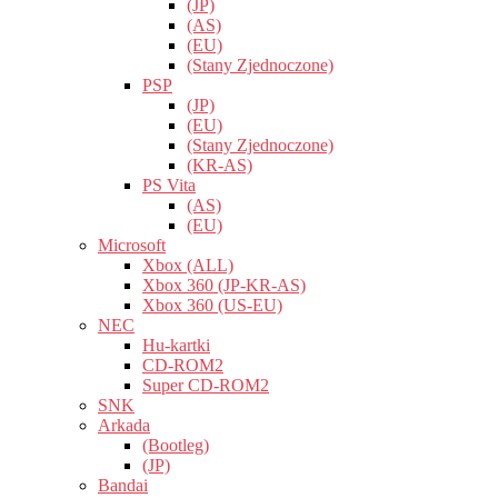
(JP)
(AS)
(EU)
(Stany Zjednoczone)
PSP
(JP)
(EU)
(Stany Zjednoczone)
(KR-AS)
PS Vita
(AS)
(EU)
Microsoft
Xbox (ALL)
Xbox 360 (JP-KR-AS)
Xbox 360 (US-EU)
NEC
Hu-kartki
CD-ROM2
Super CD-ROM2
SNK
Arkada
(Bootleg)
(JP)
Bandai