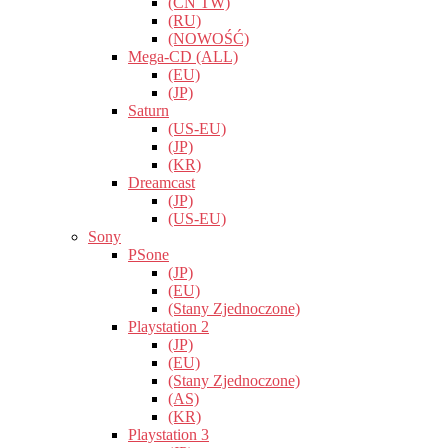
(CN TW)
(RU)
(NOWOŚĆ)
Mega-CD (ALL)
(EU)
(JP)
Saturn
(US-EU)
(JP)
(KR)
Dreamcast
(JP)
(US-EU)
Sony
PSone
(JP)
(EU)
(Stany Zjednoczone)
Playstation 2
(JP)
(EU)
(Stany Zjednoczone)
(AS)
(KR)
Playstation 3