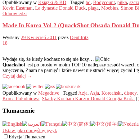
Opublikowany w
Książki & BD
|
Tagged
bd
,
Bodycount
,
piłka
,
szcz
Kevin Eastman
,
La dynastie Donald Duck
,
plaga
,
Moebius
,
Simon Bi
Odpowiedzi
Made In Korea Vol-2 (QuackShot Obsada Donald Du
Wysłany
29 Kwiecień 2011
przez
Dentifritz
18
Wydaje się, że kiedy kochasz to się nie liczy…
Quackshot
jest po prostu w moim TOP 10 najlepszy zespół wszech cza
zmęczenia, Znam na pamięć i które nawet nie stracić więcej życia! I 
Czytaj dalej
→
Opublikowany w
Megadrive
|
Tagged
Azja
,
Azja
,
Koreański
,
disney
,
Korea Południowa
,
Skarby Kocham Kaczor Donald Georgia Króla
|
Tłumaczenie
Ustaw jako domyślny język
Edycja Tłumaczeń