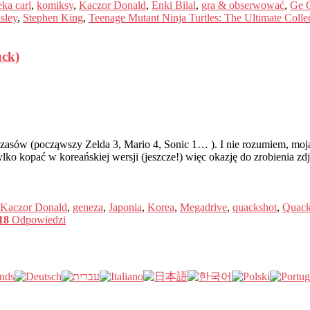
eka carl
,
komiksy
,
Kaczor Donald
,
Enki Bilal
,
gra & obserwować
,
Ge G
sley
,
Stephen King
,
Teenage Mutant Ninja Turtles: The Ultimate Colle
ck)
sów (począwszy Zelda 3, Mario 4, Sonic 1… ). I nie rozumiem, moja pas
tylko kopać w koreańskiej wersji (jeszcze!) więc okazję do zrobienia 
Kaczor Donald
,
geneza
,
Japonia
,
Korea
,
Megadrive
,
quackshot
,
Quack
18
Odpowiedzi