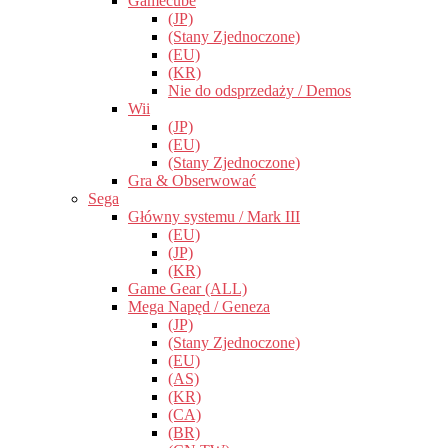
Gamecube
(JP)
(Stany Zjednoczone)
(EU)
(KR)
Nie do odsprzedaży / Demos
Wii
(JP)
(EU)
(Stany Zjednoczone)
Gra & Obserwować
Sega
Główny systemu / Mark III
(EU)
(JP)
(KR)
Game Gear (ALL)
Mega Napęd / Geneza
(JP)
(Stany Zjednoczone)
(EU)
(AS)
(KR)
(CA)
(BR)