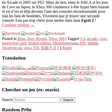
en Arcade et 2005 sur PS2. Mine de rien, entre le XBLA et les jeux
de Cave au Japon, la Xbox 360 commence à être hyper bien fournie
et est d’ors et déjà devenu l’une des consoles incontournable pour
tout les fans de boulettes. Vivement que je trouve une seconde
console Asia pas trop chère pour mettre dans mon
Egret 2
!
Continue reading
→
Posted in
Blog
,
Jeux récents
,
Xbox 360
|
Tagged
1.5
,
arcade
,
cave
,
instruction card
,
limited edition
,
Mushihimesama HD
,
shmup
,
Shoot'em up
,
xbox 350
,
虫姫さま
|
1
Reply
Translation
Chercher un jeu (ex: mario)
Search
Random Pr0n