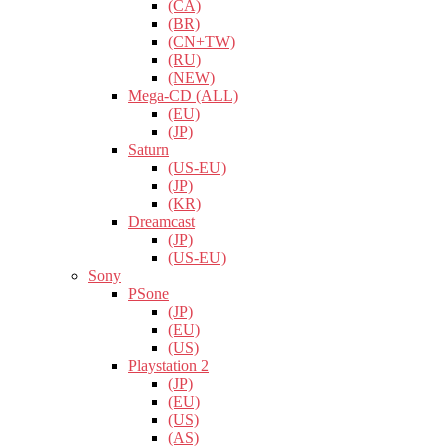
(CA)
(BR)
(CN+TW)
(RU)
(NEW)
Mega-CD (ALL)
(EU)
(JP)
Saturn
(US-EU)
(JP)
(KR)
Dreamcast
(JP)
(US-EU)
Sony
PSone
(JP)
(EU)
(US)
Playstation 2
(JP)
(EU)
(US)
(AS)