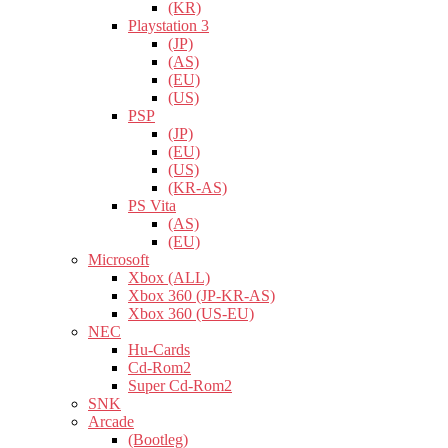
(KR)
Playstation 3
(JP)
(AS)
(EU)
(US)
PSP
(JP)
(EU)
(US)
(KR-AS)
PS Vita
(AS)
(EU)
Microsoft
Xbox (ALL)
Xbox 360 (JP-KR-AS)
Xbox 360 (US-EU)
NEC
Hu-Cards
Cd-Rom2
Super Cd-Rom2
SNK
Arcade
(Bootleg)