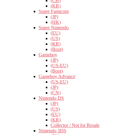
(CH)
(KR)
Super Famicom
(JP)
(HK)
Super Nintendo
(EU)
(US)
(KR)
(Boot)
Gameboy
(JP)
(US-EU)
(Boot)
Gameboy Advance
(US-EU)
(JP)
(CN)
Nintendo DS
(JP)
(US)
(EU)
(KR)
Collector / Not for Resale
Nintendo 3DS