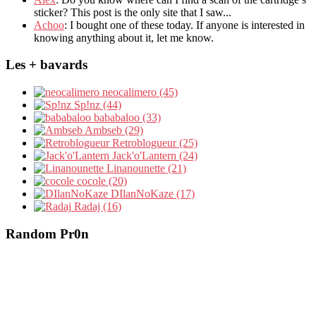
sticker? This post is the only site that I saw...
Achoo
: I bought one of these today. If anyone is interested in
knowing anything about it, let me know.
Les + bavards
neocalimero (45)
Sp!nz (44)
bababaloo (33)
Ambseb (29)
Retroblogueur (25)
Jack'o'Lantern (24)
Linanounette (21)
cocole (20)
DIlanNoKaze (17)
Radaj (16)
Random Pr0n