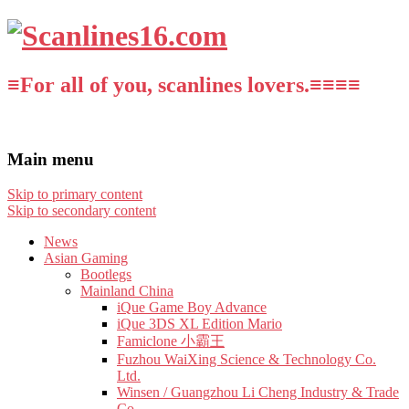
≡For all of you, scanlines lovers.≡≡≡≡
Main menu
Skip to primary content
Skip to secondary content
News
Asian Gaming
Bootlegs
Mainland China
iQue Game Boy Advance
iQue 3DS XL Edition Mario
Famiclone 小霸王
Fuzhou WaiXing Science & Technology Co.
Ltd.
Winsen / Guangzhou Li Cheng Industry & Trade
Co.