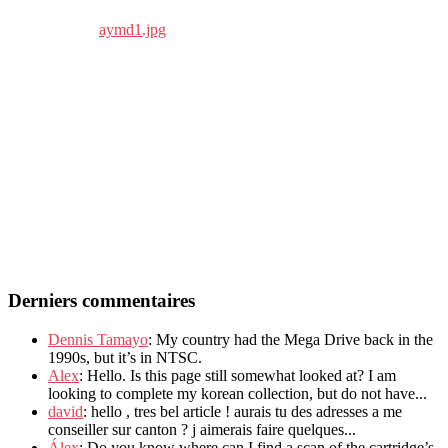
Derniers commentaires
Dennis Tamayo
: My country had the Mega Drive back in the
1990s, but it’s in NTSC.
Alex
: Hello. Is this page still somewhat looked at? I am
looking to complete my korean collection, but do not have...
david
: hello , tres bel article ! aurais tu des adresses a me
conseiller sur canton ? j aimerais faire quelques...
Álex
: Do you know where can I find a scan of the cartridge’s