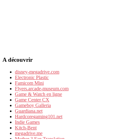
A découvrir
disney-megadrive.com
Electronic Plastic
Famicom Mini
Flyers.arcade-museum.com
Game & Watch en ligne
Game Center CX
Gameboy Galleria
Guardiana.net
Hardcoregaming101.net
Indie Games
Kitch-Bent
megadrive.me
Mother 3 Fan Translation