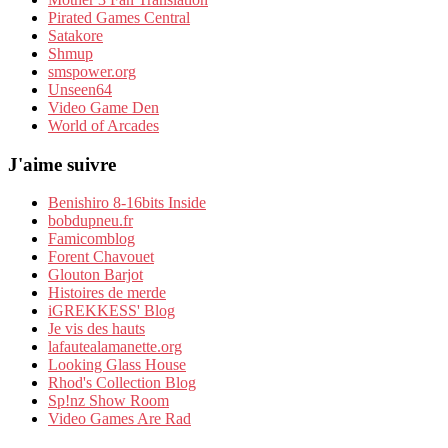
Pirated Games Central
Satakore
Shmup
smspower.org
Unseen64
Video Game Den
World of Arcades
J'aime suivre
Benishiro 8-16bits Inside
bobdupneu.fr
Famicomblog
Forent Chavouet
Glouton Barjot
Histoires de merde
iGREKKESS' Blog
Je vis des hauts
lafautealamanette.org
Looking Glass House
Rhod's Collection Blog
Sp!nz Show Room
Video Games Are Rad