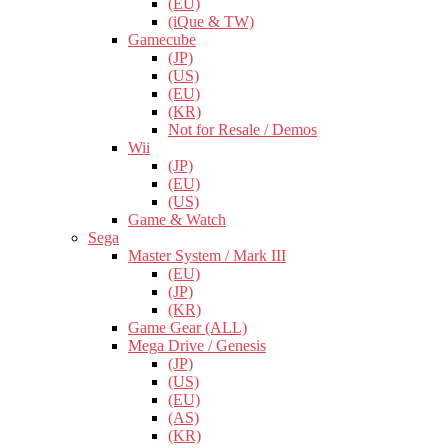
(EU)
(iQue & TW)
Gamecube
(JP)
(US)
(EU)
(KR)
Not for Resale / Demos
Wii
(JP)
(EU)
(US)
Game & Watch
Sega
Master System / Mark III
(EU)
(JP)
(KR)
Game Gear (ALL)
Mega Drive / Genesis
(JP)
(US)
(EU)
(AS)
(KR)