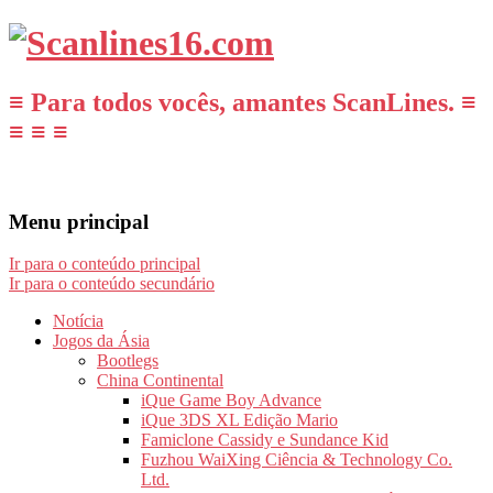
≡ Para todos vocês, amantes ScanLines. ≡
≡ ≡ ≡
Menu principal
Ir para o conteúdo principal
Ir para o conteúdo secundário
Notícia
Jogos da Ásia
Bootlegs
China Continental
iQue Game Boy Advance
iQue 3DS XL Edição Mario
Famiclone Cassidy e Sundance Kid
Fuzhou WaiXing Ciência & Technology Co.
Ltd.