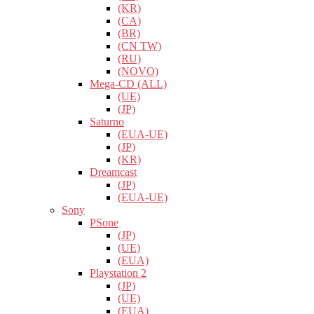
(KR)
(CA)
(BR)
(CN TW)
(RU)
(NOVO)
Mega-CD (ALL)
(UE)
(JP)
Saturno
(EUA-UE)
(JP)
(KR)
Dreamcast
(JP)
(EUA-UE)
Sony
PSone
(JP)
(UE)
(EUA)
Playstation 2
(JP)
(UE)
(EUA)