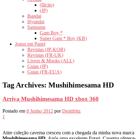
(Ilícito)
(JP)
Bandai
Hyundai
Samsung
Gam Boy *
Super Gam * Boy (KR)
Jogos em Papel
Revistas (JP-KOR)
Revistas (FR-UK)
Livros & Mooks (ALL)
Guias (JP)
Guias (FR-EUA)
Tag Archives:
Mushihimesama HD
Arriva Mushihimesama HD xbox 360
Postado em
8 Junho 2012
por
Dentifritz
1
Atire coleção caverna cresceu com a chegada da minha nova marca
Mushihimesama HD
. Após uma excelente Futari, Caverna oferece-