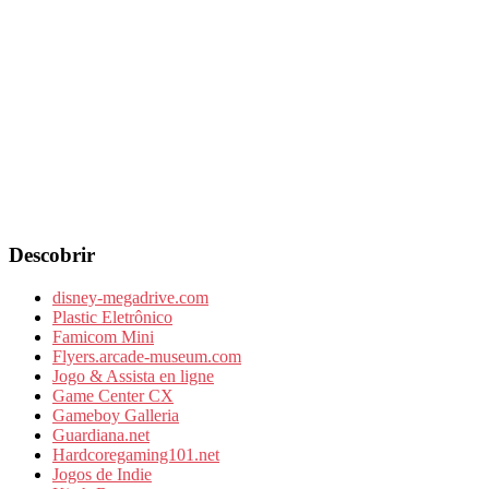
Descobrir
disney-megadrive.com
Plastic Eletrônico
Famicom Mini
Flyers.arcade-museum.com
Jogo & Assista en ligne
Game Center CX
Gameboy Galleria
Guardiana.net
Hardcoregaming101.net
Jogos de Indie