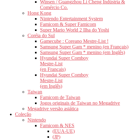
Winsen / Guangzhou Li Cheng Indústria &
Comércio Co.
Hong Kong
Nintendo Entertainment System
Famicom & Super Famicom
Super Mario World 2 Ilha do Yoshi
Coréia do Sul
Gamecube : Coreano Mestre-List !
Samsung Super Gam * menino (en Français)
Samsung Super Gam * menino (em Inglês)
Hyundai Super Comboy
Mestre-List
(en Français)
Hyundai Super Comboy
Mestre-List
(em Inglês)
Taiwan
Famicom de Taiwan
Jogos originais de Taiwan no Megadrive
Megadrive versão asiática
Coleção
Nintendo
Famicom & NES
(EUA-UE)
(JP)