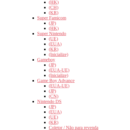
(HK)
(CH)
(KR)
Super Famicom
(JP)
(HK)
Super Nintendo
(UE)
(EUA)
(KR)
(Inicialize)
Gameboy
(JP)
(EUA-UE)
(Inicialize)
Game Boy Advance
(EUA-UE)
(JP)
(CN)
Nintendo DS
(JP)
(EUA)
(UE)
(KR)
Coletor / Não para revenda