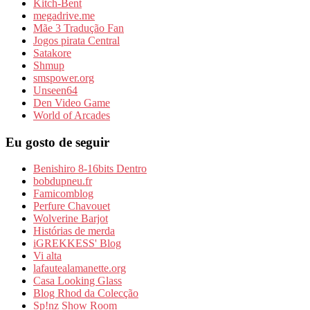
Kitch-Bent
megadrive.me
Mãe 3 Tradução Fan
Jogos pirata Central
Satakore
Shmup
smspower.org
Unseen64
Den Video Game
World of Arcades
Eu gosto de seguir
Benishiro 8-16bits Dentro
bobdupneu.fr
Famicomblog
Perfure Chavouet
Wolverine Barjot
Histórias de merda
iGREKKESS' Blog
Vi alta
lafautealamanette.org
Casa Looking Glass
Blog Rhod da Colecção
Sp!nz Show Room