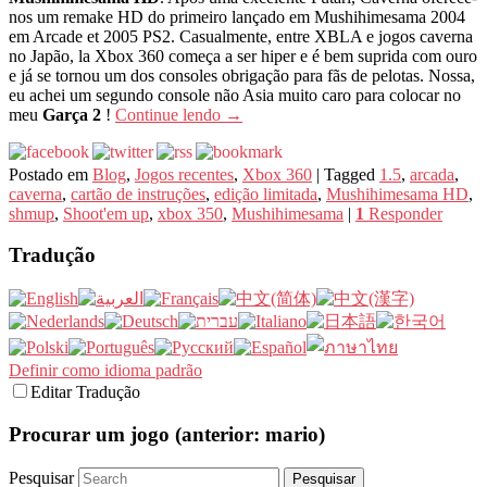
nos um remake HD do primeiro lançado em Mushihimesama 2004
em Arcade et 2005 PS2. Casualmente, entre XBLA e jogos caverna
no Japão, la Xbox 360 começa a ser hiper e é bem suprida com ouro
e já se tornou um dos consoles obrigação para fãs de pelotas. Nossa,
eu achei um segundo console não Asia muito caro para colocar no
meu
Garça 2
!
Continue lendo
→
Postado em
Blog
,
Jogos recentes
,
Xbox 360
|
Tagged
1.5
,
arcada
,
caverna
,
cartão de instruções
,
edição limitada
,
Mushihimesama HD
,
shmup
,
Shoot'em up
,
xbox 350
,
Mushihimesama
|
1
Responder
Tradução
Definir como idioma padrão
Editar Tradução
Procurar um jogo (anterior: mario)
Pesquisar