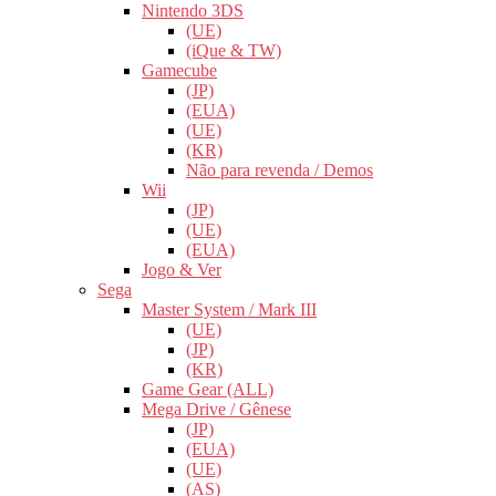
Nintendo 3DS
(UE)
(iQue & TW)
Gamecube
(JP)
(EUA)
(UE)
(KR)
Não para revenda / Demos
Wii
(JP)
(UE)
(EUA)
Jogo & Ver
Sega
Master System / Mark III
(UE)
(JP)
(KR)
Game Gear (ALL)
Mega Drive / Gênese
(JP)
(EUA)
(UE)
(AS)