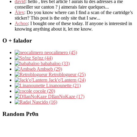
david
: hello , tres bel article ! aurais tu des adresses a me
conseiller sur canton ? j aimerais faire quelques...
Álex
: Do you know where can I find a scan of the cartridge’s
sticker? This post is the only site that I saw...
Achoo
: I bought one of these today. If anyone is interested in
knowing anything about it, let me know.
O + falador
neocalimero (45)
Sp!nz (44)
bababaloo (33)
Ambseb (29)
Retroblogueur (25)
Jack'o'Lantern (24)
Linanounette (21)
cocole (20)
DIlanNoKaze (17)
Nascido (16)
Random Pr0n