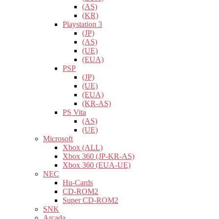
(AS)
(KR)
Playstation 3
(JP)
(AS)
(UE)
(EUA)
PSP
(JP)
(UE)
(EUA)
(KR-AS)
PS Vita
(AS)
(UE)
Microsoft
Xbox (ALL)
Xbox 360 (JP-KR-AS)
Xbox 360 (EUA-UE)
NEC
Hu-Cards
CD-ROM2
Super CD-ROM2
SNK
Arcada