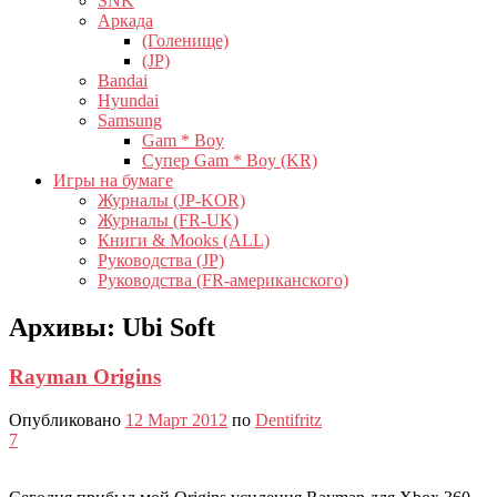
SNK
Аркада
(Голенище)
(JP)
Bandai
Hyundai
Samsung
Gam * Boy
Супер Gam * Boy (KR)
Игры на бумаге
Журналы (JP-KOR)
Журналы (FR-UK)
Книги & Mooks (ALL)
Руководства (JP)
Руководства (FR-американского)
Архивы:
Ubi Soft
Rayman Origins
Опубликовано
12 Март 2012
по
Dentifritz
7