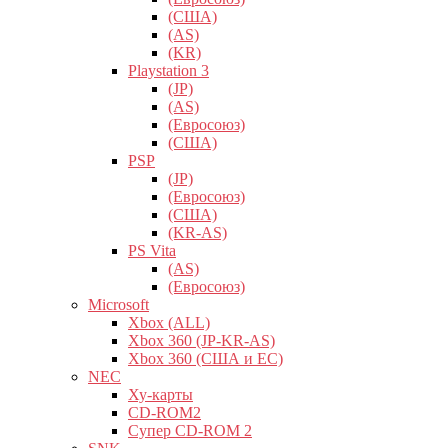
(США)
(AS)
(KR)
Playstation 3
(JP)
(AS)
(Евросоюз)
(США)
PSP
(JP)
(Евросоюз)
(США)
(KR-AS)
PS Vita
(AS)
(Евросоюз)
Microsoft
Xbox (ALL)
Xbox 360 (JP-KR-AS)
Xbox 360 (США и ЕС)
NEC
Ху-карты
CD-ROM2
Супер CD-ROM 2