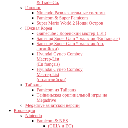
& Trade Co.
Гонконг
Nintendo Развлекательные системы
Famicom & Super Famicom
Super Mario World 2 Йоши Остров
Южная Корея
Gamecube : Корейский мастер-List !
Samsung Super Gam * мальчик (En français)
Samsung Super Gam * мальчик (по-
английски)
Hyundai Супер Comboy
Мастер-List
(En français)
Hyundai Супер Comboy
Мастер-List
(по-английски)
Тайвань
Famicom из Тайваня
Тайваньская оригинальной игры на
Megadrive
Megadrive азиатской версии
Коллекция
Nintendo
Famicom & NES
(США и ЕС)