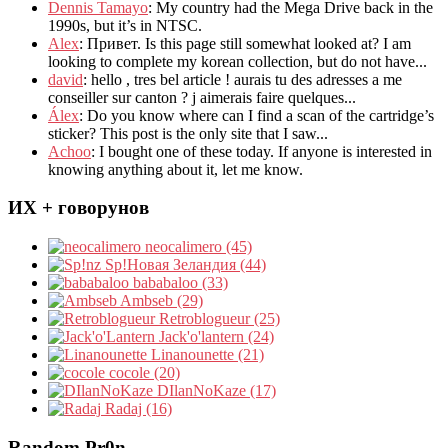
Dennis Tamayo
:
My country had the Mega Drive back in the
1990s
,
but it’s in NTSC
.
Alex
: Привет.
Is this page still somewhat looked at
?
I am
looking to complete my korean collection
,
but do not have..
.
david
:
hello
,
tres bel article
!
aurais tu des adresses a me
conseiller sur canton
?
j aimerais faire quelques..
.
Álex
: Do you know where can I find a scan of the cartridge’s
sticker? This post is the only site that I saw...
Achoo
: I bought one of these today. If anyone is interested in
knowing anything about it, let me know.
ИХ + говорунов
neocalimero (45)
Sp!Новая Зеландия (44)
bababaloo (33)
Ambseb (29)
Retroblogueur (25)
Jack'o'lantern (24)
Linanounette (21)
cocole (20)
DIlanNoKaze (17)
Radaj (16)
Random Pr0n