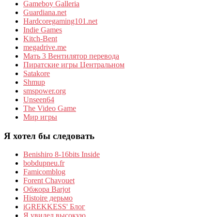
Gameboy Galleria
Guardiana.net
Hardcoregaming101.net
Indie Games
Kitch-Bent
megadrive.me
Мать 3 Вентилятор перевода
Пиратские игры Центральном
Satakore
Shmup
smspower.org
Unseen64
The Video Game
Мир игры
Я хотел бы следовать
Benishiro 8-16bits Inside
bobdupneu.fr
Famicomblog
Forent Chavouet
Обжора Barjot
Histoire дерьмо
iGREKKESS' Блог
Я увидел высокую