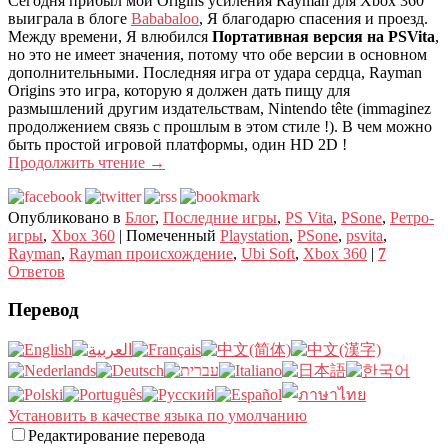
Сегодня прибыл мой Origins усиления Rayman для Xbox 360
выиграла в блоге
Bababaloo
, Я благодарю спасения и проезд.
Между времени, Я влюбился
Портативная версия на PSVita
,
но это не имеет значения, потому что обе версии в основном
дополнительными. Последняя игра от удара сердца, Rayman
Origins это игра, которую я должен дать пищу для
размышлений другим издательствам, Nintendo tête (immaginez
продолжением связь с прошлым в этом стиле !). В чем можно
быть простой игровой платформы, один HD 2D !
Продолжить чтение
→
Опубликовано в
Блог
,
Последние игры
,
PS Vita
,
PSone
,
Ретро-
игры
,
Xbox 360
|
Помеченный
Playstation
,
PSone
,
psvita
,
Rayman
,
Rayman происхождение
,
Ubi Soft
,
Xbox 360
|
7
Ответов
Перевод
Установить в качестве языка по умолчанию
Редактирование перевода