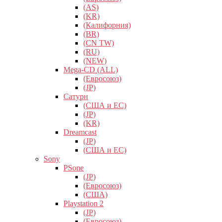
(AS)
(KR)
(Калифорния)
(BR)
(CN TW)
(RU)
(NEW)
Mega-CD (ALL)
(Евросоюз)
(JP)
Сатурн
(США и ЕС)
(JP)
(KR)
Dreamcast
(JP)
(США и ЕС)
Sony
PSone
(JP)
(Евросоюз)
(США)
Playstation 2
(JP)
(Евросоюз)