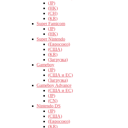
(JP)
(HK)
(CH)
(KR)
Super Famicom
(JP)
(HK)
Super Nintendo
(Евросоюз)
(США)
(KR)
(Загрузка)
Gameboy
(JP)
(США и ЕС)
(Загрузка)
Gameboy Advance
(США и ЕС)
(JP)
(CN)
Nintendo DS
(JP)
(США)
(Евросоюз)
(KR)