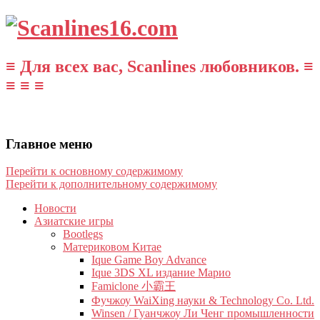
≡ Для всех вас, Scanlines любовников. ≡
≡ ≡ ≡
Главное меню
Перейти к основному содержимому
Перейти к дополнительному содержимому
Новости
Азиатские игры
Bootlegs
Материковом Китае
Ique Game Boy Advance
Ique 3DS XL издание Марио
Famiclone 小霸王
Фучжоу WaiXing науки & Technology Co. Ltd.
Winsen / Гуанчжоу Ли Ченг промышленности