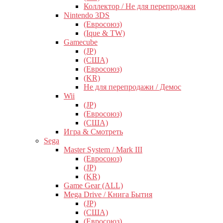
Коллектор / Не для перепродажи
Nintendo 3DS
(Евросоюз)
(Ique & TW)
Gamecube
(JP)
(США)
(Евросоюз)
(KR)
Не для перепродажи / Демос
Wii
(JP)
(Евросоюз)
(США)
Игра & Смотреть
Sega
Master System / Mark III
(Евросоюз)
(JP)
(KR)
Game Gear (ALL)
Mega Drive / Книга Бытия
(JP)
(США)
(Евросоюз)