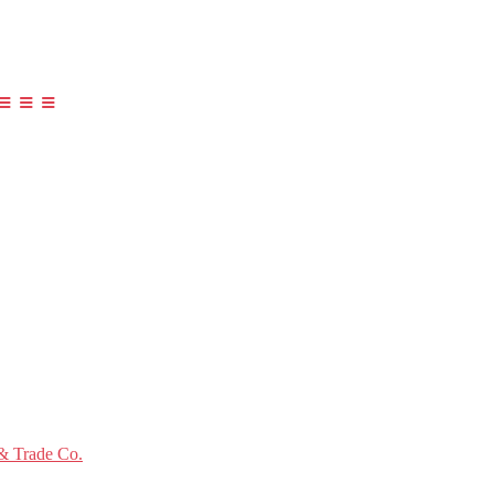
≡ ≡ ≡
 Trade Co.