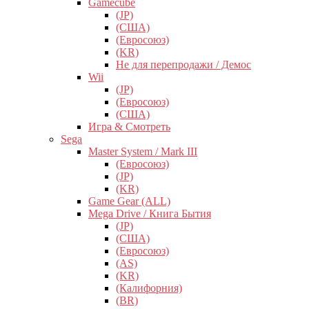
Gamecube
(JP)
(США)
(Евросоюз)
(KR)
Не для перепродажи / Демос
Wii
(JP)
(Евросоюз)
(США)
Игра & Смотреть
Sega
Master System / Mark III
(Евросоюз)
(JP)
(KR)
Game Gear (ALL)
Mega Drive / Книга Бытия
(JP)
(США)
(Евросоюз)
(AS)
(KR)
(Калифорния)
(BR)