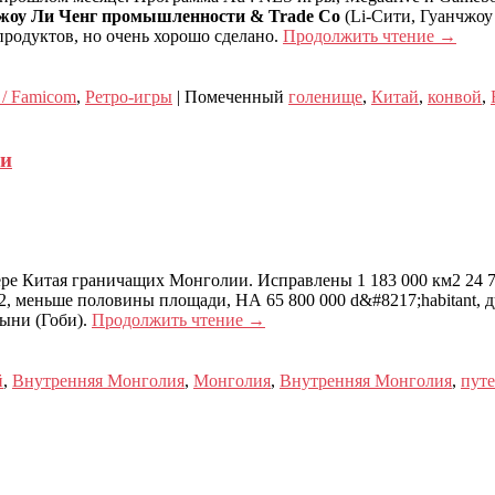
жоу Ли Ченг промышленности & Trade Co
(Li-Сити, Гуанчжоу
продуктов, но очень хорошо сделано.
Продолжить чтение
→
 / Famicom
,
Ретро-игры
|
Помеченный
голенище
,
Китай
,
конвой
,
ии
ере Китая граничащих Монголии. Исправлены 1 183 000 км2 24 7
, меньше половины площади, НА 65 800 000 d&#8217;habitant, ду
тыни (Гоби).
Продолжить чтение
→
й
,
Внутренняя Монголия
,
Монголия
,
Внутренняя Монголия
,
пут