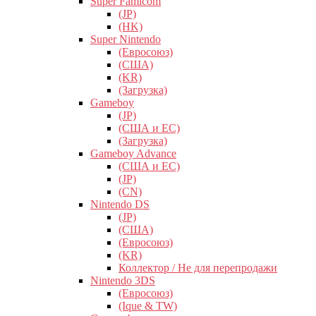
Super Famicom
(JP)
(HK)
Super Nintendo
(Евросоюз)
(США)
(KR)
(Загрузка)
Gameboy
(JP)
(США и ЕС)
(Загрузка)
Gameboy Advance
(США и ЕС)
(JP)
(CN)
Nintendo DS
(JP)
(США)
(Евросоюз)
(KR)
Коллектор / Не для перепродажи
Nintendo 3DS
(Евросоюз)
(Ique & TW)