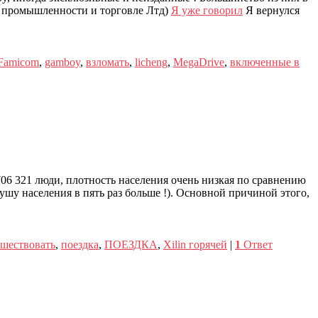
 промышленности и торговле Лтд)
Я уже говорил
Я вернулся
Famicom
,
gamboy
,
взломать
,
licheng
,
MegaDrive
,
включенные в
06 321 люди, плотность населения очень низкая по сравнению
шу населения в пять раз больше !). Основной причиной этого,
ешествовать
,
поездка
,
ПОЕЗДКА
,
Xilin горячей
|
1
Ответ