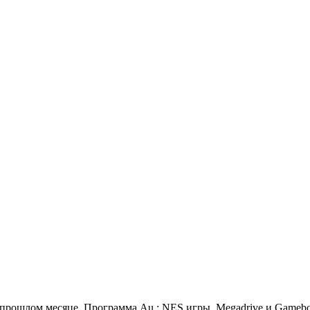
 прошлом месяце. Программа Au : NES игры, Megadrive и Gamebo