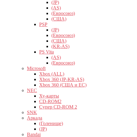
(JP)
(AS)
(Евросоюз)
(США)
PSP
(JP)
(Евросоюз)
(США)
(KR-AS)
PS Vita
(AS)
(Евросоюз)
Microsoft
Xbox (ALL)
Xbox 360 (JP-KR-AS)
Xbox 360 (США и ЕС)
NEC
Ху-карты
CD-ROM2
Супер CD-ROM 2
SNK
Аркада
(Голенище)
(JP)
Bandai