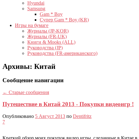
Hyundai
Samsung
Gam * Boy
Супер Gam * Boy (KR)
Игры на бумаге
Журналы (JP-KOR)
Журналы (FR-UK)
Книги & Mooks (ALL)
Руководства (JP)
Руководства (FR-американского)
Архивы:
Китай
Сообщение навигации
←
Старые сообщения
Путешествие в Китай 2013 - Покупки видеоигр !
Опубликовано
5 Август 2013
по
Dentifritz
7
Краткий обзор моих покупок видео игры, сделанные в Китае в