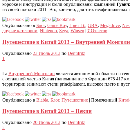
коробке и инструкции и были опубликованы компанией
Гуанч
из своей поездки 2011. Это, конечно, для этих неофициальных 
Опубликовано в
Блог
,
Game Boy
,
Цвет Гб
,
GBA
,
Megadrive
,
Nes
другие категории
,
Nintendo
,
Sega
,
Winsen
|
7
Ответов
Путешествие в Китай 2013 – Внутренней Монгол
Опубликовано
23 Июль 2013
по
Dentifritz
1
La
Внутренней Монголии
является автономной области на сев
с остальной частью Китая (напоминание о Франции 675 417 км2
территории занимают степи principlament, высокое плато и пус
Опубликовано в
Blabla
,
Блог
,
Путешествие
|
Помеченный
Кита
Путешествие в Китай 2013 – Пекин
Опубликовано
20 Июль 2013
по
Dentifritz
2