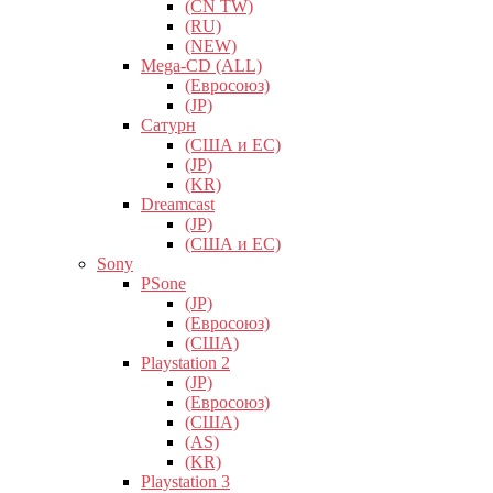
(CN TW)
(RU)
(NEW)
Mega-CD (ALL)
(Евросоюз)
(JP)
Сатурн
(США и ЕС)
(JP)
(KR)
Dreamcast
(JP)
(США и ЕС)
Sony
PSone
(JP)
(Евросоюз)
(США)
Playstation 2
(JP)
(Евросоюз)
(США)
(AS)
(KR)
Playstation 3