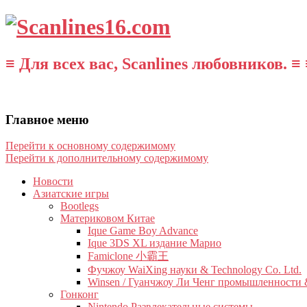
≡ Для всех вас, Scanlines любовников. ≡ 
Главное меню
Перейти к основному содержимому
Перейти к дополнительному содержимому
Новости
Азиатские игры
Bootlegs
Материковом Китае
Ique Game Boy Advance
Ique 3DS XL издание Марио
Famiclone 小霸王
Фучжоу WaiXing науки & Technology Co. Ltd.
Winsen / Гуанчжоу Ли Ченг промышленности &
Гонконг
Nintendo Развлекательные системы