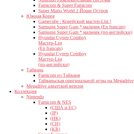
Famicom & Super Famicom
Super Mario World 2 Йоши Остров
Южная Корея
Gamecube : Корейский мастер-List !
Samsung Super Gam * мальчик (En français)
Samsung Super Gam * мальчик (по-английски)
Hyundai Супер Comboy
Мастер-List
(En français)
Hyundai Супер Comboy
Мастер-List
(по-английски)
Тайвань
Famicom из Тайваня
Тайваньская оригинальной игры на Megadrive
Megadrive азиатской версии
Коллекция
Nintendo
Famicom & NES
(США и ЕС)
(JP)
(HK)
(CH)
(KR)