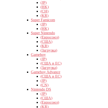
(JP)
(HK)
(CH)
(KR)
Super Famicom
(JP)
(HK)
Super Nintendo
(Евросоюз)
(США)
(KR)
(Загрузка)
Gameboy
(JP)
(США и ЕС)
(Загрузка)
Gameboy Advance
(США и ЕС)
(JP)
(CN)
Nintendo DS
(JP)
(США)
(Евросоюз)
(KR)