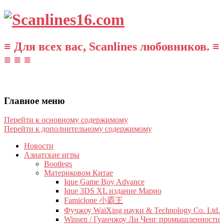
≡ Для всех вас, Scanlines любовников. ≡
≡ ≡ ≡
Главное меню
Перейти к основному содержимому
Перейти к дополнительному содержимому
Новости
Азиатские игры
Bootlegs
Материковом Китае
Ique Game Boy Advance
Ique 3DS XL издание Марио
Famiclone 小霸王
Фучжоу WaiXing науки & Technology Co. Ltd.
Winsen / Гуанчжоу Ли Ченг промышленности