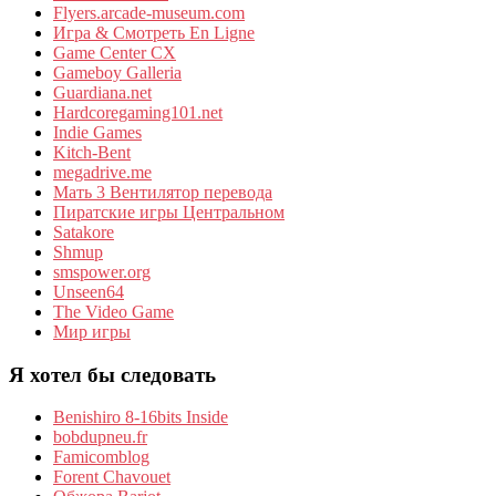
Flyers.arcade-museum.com
Игра & Смотреть En Ligne
Game Center CX
Gameboy Galleria
Guardiana.net
Hardcoregaming101.net
Indie Games
Kitch-Bent
megadrive.me
Мать 3 Вентилятор перевода
Пиратские игры Центральном
Satakore
Shmup
smspower.org
Unseen64
The Video Game
Мир игры
Я хотел бы следовать
Benishiro 8-16bits Inside
bobdupneu.fr
Famicomblog
Forent Chavouet