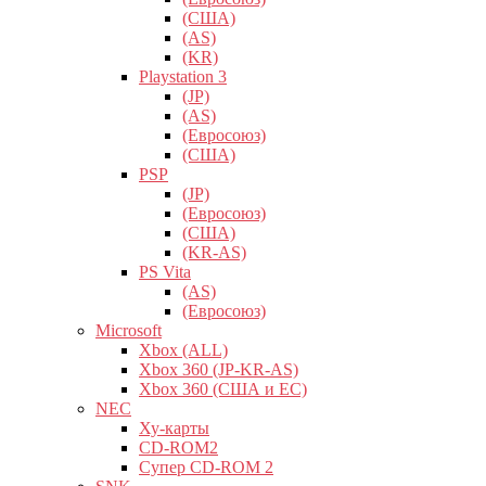
(США)
(AS)
(KR)
Playstation 3
(JP)
(AS)
(Евросоюз)
(США)
PSP
(JP)
(Евросоюз)
(США)
(KR-AS)
PS Vita
(AS)
(Евросоюз)
Microsoft
Xbox (ALL)
Xbox 360 (JP-KR-AS)
Xbox 360 (США и ЕС)
NEC
Ху-карты
CD-ROM2
Супер CD-ROM 2