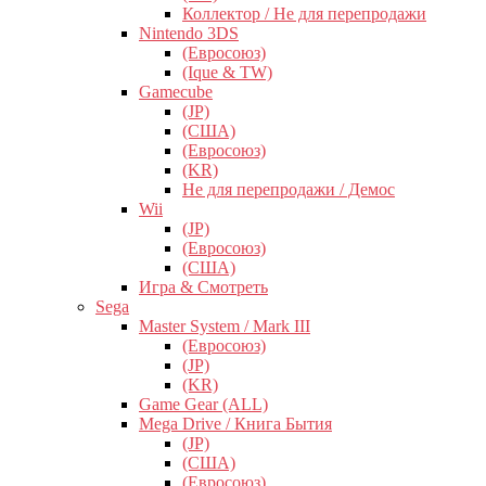
Коллектор / Не для перепродажи
Nintendo 3DS
(Евросоюз)
(Ique & TW)
Gamecube
(JP)
(США)
(Евросоюз)
(KR)
Не для перепродажи / Демос
Wii
(JP)
(Евросоюз)
(США)
Игра & Смотреть
Sega
Master System / Mark III
(Евросоюз)
(JP)
(KR)
Game Gear (ALL)
Mega Drive / Книга Бытия
(JP)
(США)
(Евросоюз)