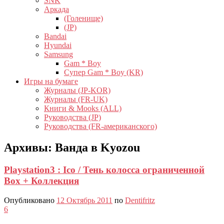
SNK
Аркада
(Голенище)
(JP)
Bandai
Hyundai
Samsung
Gam * Boy
Супер Gam * Boy (KR)
Игры на бумаге
Журналы (JP-KOR)
Журналы (FR-UK)
Книги & Mooks (ALL)
Руководства (JP)
Руководства (FR-американского)
Архивы:
Ванда в Kyozou
Playstation3 : Ico / Тень колосса ограниченной
Box + Коллекция
Опубликовано
12 Октябрь 2011
по
Dentifritz
6