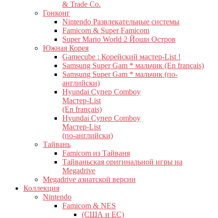
& Trade Co.
Гонконг
Nintendo Развлекательные системы
Famicom & Super Famicom
Super Mario World 2 Йоши Остров
Южная Корея
Gamecube : Корейский мастер-List !
Samsung Super Gam * мальчик (En français)
Samsung Super Gam * мальчик (по-
английски)
Hyundai Супер Comboy
Мастер-List
(En français)
Hyundai Супер Comboy
Мастер-List
(по-английски)
Тайвань
Famicom из Тайваня
Тайваньская оригинальной игры на
Megadrive
Megadrive азиатской версии
Коллекция
Nintendo
Famicom & NES
(США и ЕС)