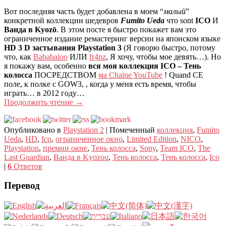
Вот последняя часть будет добавлена ​​в моем “
малый
”
конкретной коллекции шедевров
Fumito Ueda
что sont
ICO
И
Ванда в Kyozō
. В этом посте я быстро покажет вам это
ограниченное издание ремастеринг версии на японском языке
HD 3 D ​​застывания Playstation 3
(Я говорю быстро, потому
что, как
Bababaloo
ИЛИ
fr4nz
, Я хочу, чтобы мое девять…). Но
я покажу вам, особенно
вся моя коллекция ICO – Тень
колосса
ПОСРЕДСТВОМ
ма Chaine YouTube
! Quand CE
поле, к полке с GOW3, , когда у меня есть время, чтобы
играть… в 2012 году…
Продолжить чтение
→
Опубликовано в
Playstation 2
|
Помеченный
коллекция
,
Fumito
Ueda
,
HD
,
Ico
,
ограниченное окно
,
Limited Edition
,
NICO
,
Playstation
,
премии окне
,
Тень колосса
,
Sony
,
Team ICO
,
The
Last Guardian
,
Ванда в Kyozou
,
Тень колосса
,
Тень колосса
,
Ico
|
6
Ответов
Перевод