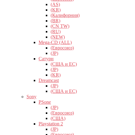
(AS)
(KR)
(Калифорния)
(BR)
(CN TW)
(RU)
(NEW)
Mega-CD (ALL)
(Евросоюз)
(JP)
Сатурн
(США и ЕС)
(JP)
(KR)
Dreamcast
(JP)
(США и ЕС)
Sony
PSone
(JP)
(Евросоюз)
(США)
Playstation 2
(JP)
(Евросоюз)