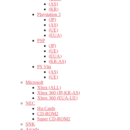
(AS)
(KR)
Playstation 3
(JP)
(AS)
(UE)
(EUA)
PSP
(JP)
(UE)
(EUA)
(KR-AS)
PS Vita
(AS)
(UE)
Microsoft
Xbox (ALL)
Xbox 360 (JP-KR-AS)
Xbox 360 (EUA-UE)
NEC
Hu-Cards
CD-ROM2
Super CD-ROM2
SNK
Arcada