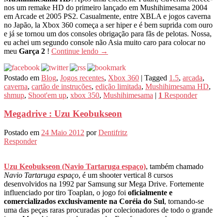
nos um remake HD do primeiro lançado em Mushihimesama 2004
em Arcade et 2005 PS2. Casualmente, entre XBLA e jogos caverna
no Japão, la Xbox 360 começa a ser hiper e é bem suprida com ouro
e já se tornou um dos consoles obrigação para fãs de pelotas. Nossa,
eu achei um segundo console não Asia muito caro para colocar no
meu
Garça 2
!
Continue lendo
→
Postado em
Blog
,
Jogos recentes
,
Xbox 360
|
Tagged
1.5
,
arcada
,
caverna
,
cartão de instruções
,
edição limitada
,
Mushihimesama HD
,
shmup
,
Shoot'em up
,
xbox 350
,
Mushihimesama
|
1
Responder
Megadrive : Uzu Keobukseon
Postado em
24 Maio 2012
por
Dentifritz
Responder
Uzu Keobukseon (Navio Tartaruga espaço)
, também chamado
Navio Tartaruga espaço
, é um shooter vertical 8 cursos
desenvolvidos na 1992 par Samsung sur Mega Drive. Fortemente
influenciado por tiro Toaplan, o jogo foi
oficialmente e
comercializados exclusivamente na Coréia do Sul
, tornando-se
uma das peças raras procuradas por colecionadores de todo o grande