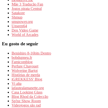
Mãe 3 Tradução Fan
Jogos pirata Central
Satakore
Shmup
smspower.org
Unseen64
Den Video Game
World of Arcades
Eu gosto de seguir
Benishiro 8-16bits Dentro
bobdupneu.fr
Famicomblog
Perfure Chavouet
Wolverine Barjot
Histórias de merda
iGREKKESS' Blog
Vi alta
lafautealamanette.org
Casa Looking Glass
Blog Rhod da Colecção
Sp!nz Show Room
Videojogos são rad