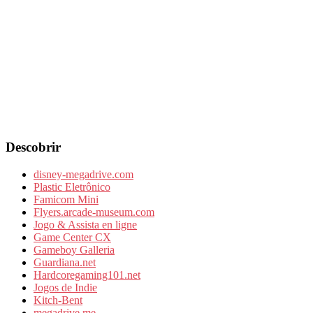
Descobrir
disney-megadrive.com
Plastic Eletrônico
Famicom Mini
Flyers.arcade-museum.com
Jogo & Assista en ligne
Game Center CX
Gameboy Galleria
Guardiana.net
Hardcoregaming101.net
Jogos de Indie
Kitch-Bent
megadrive.me