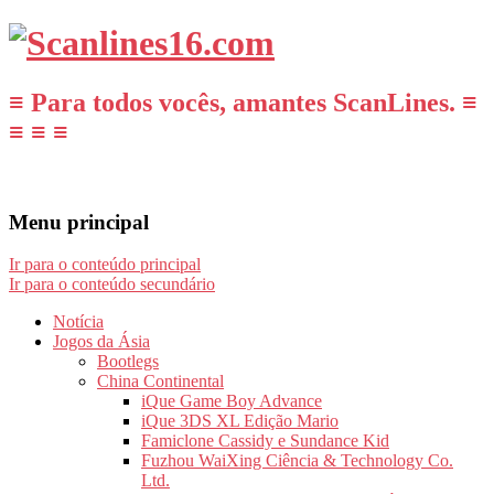
≡ Para todos vocês, amantes ScanLines. ≡
≡ ≡ ≡
Menu principal
Ir para o conteúdo principal
Ir para o conteúdo secundário
Notícia
Jogos da Ásia
Bootlegs
China Continental
iQue Game Boy Advance
iQue 3DS XL Edição Mario
Famiclone Cassidy e Sundance Kid
Fuzhou WaiXing Ciência & Technology Co.
Ltd.