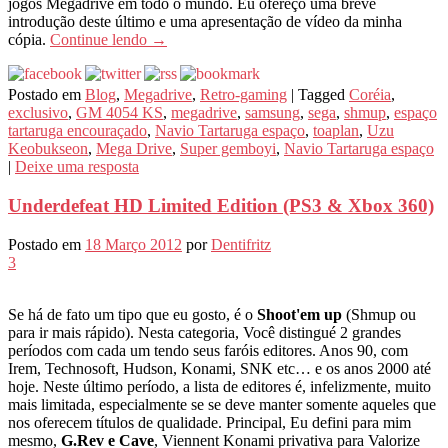
jogos Megadrive em todo o mundo. Eu ofereço uma breve
introdução deste último e uma apresentação de vídeo da minha
cópia.
Continue lendo
→
Postado em
Blog
,
Megadrive
,
Retro-gaming
|
Tagged
Coréia
,
exclusivo
,
GM 4054 KS
,
megadrive
,
samsung
,
sega
,
shmup
,
espaço
tartaruga encouraçado
,
Navio Tartaruga espaço
,
toaplan
,
Uzu
Keobukseon
,
Mega Drive
,
Super gemboyi
,
Navio Tartaruga espaço
|
Deixe uma resposta
Underdefeat HD Limited Edition (PS3 & Xbox 360)
Postado em
18 Março 2012
por
Dentifritz
3
Se há de fato um tipo que eu gosto, é o
Shoot'em up
(Shmup ou
para ir mais rápido). Nesta categoria, Você distingué 2 grandes
períodos com cada um tendo seus faróis editores. Anos 90, com
Irem, Technosoft, Hudson, Konami, SNK etc… e os anos 2000 até
hoje. Neste último período, a lista de editores é, infelizmente, muito
mais limitada, especialmente se se deve manter somente aqueles que
nos oferecem títulos de qualidade. Principal, Eu defini para mim
mesmo,
G.Rev e Cave
, Viennent Konami privativa para Valorize