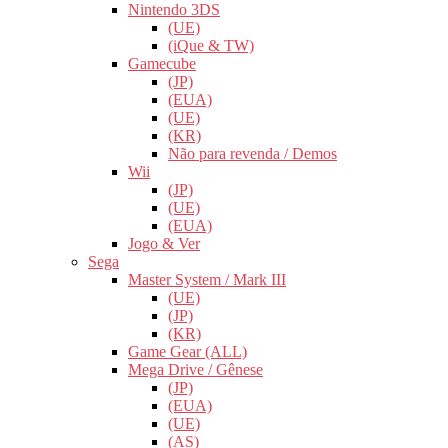
Nintendo 3DS
(UE)
(iQue & TW)
Gamecube
(JP)
(EUA)
(UE)
(KR)
Não para revenda / Demos
Wii
(JP)
(UE)
(EUA)
Jogo & Ver
Sega
Master System / Mark III
(UE)
(JP)
(KR)
Game Gear (ALL)
Mega Drive / Gênese
(JP)
(EUA)
(UE)
(AS)