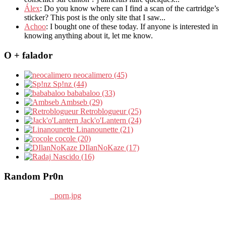
Álex
: Do you know where can I find a scan of the cartridge’s
sticker? This post is the only site that I saw...
Achoo
: I bought one of these today. If anyone is interested in
knowing anything about it, let me know.
O + falador
neocalimero (45)
Sp!nz (44)
bababaloo (33)
Ambseb (29)
Retroblogueur (25)
Jack'o'Lantern (24)
Linanounette (21)
cocole (20)
DIlanNoKaze (17)
Nascido (16)
Random Pr0n