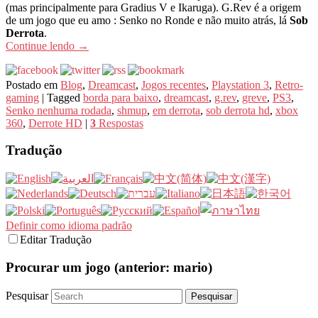
(mas principalmente para Gradius V e Ikaruga). G.Rev é a origem
de um jogo que eu amo : Senko no Ronde e não muito atrás, lá
Sob
Derrota
.
Continue lendo
→
Postado em
Blog
,
Dreamcast
,
Jogos recentes
,
Playstation 3
,
Retro-
gaming
|
Tagged
borda para baixo
,
dreamcast
,
g.rev
,
greve
,
PS3
,
Senko nenhuma rodada
,
shmup
,
em derrota
,
sob derrota hd
,
xbox
360
,
Derrote HD
|
3
Respostas
Tradução
Definir como idioma padrão
Editar Tradução
Procurar um jogo (anterior: mario)
Pesquisar