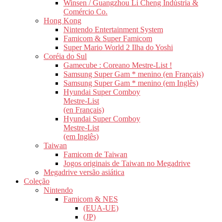
Winsen / Guangzhou Li Cheng Indústria &
Comércio Co.
Hong Kong
Nintendo Entertainment System
Famicom & Super Famicom
Super Mario World 2 Ilha do Yoshi
Coréia do Sul
Gamecube : Coreano Mestre-List !
Samsung Super Gam * menino (en Français)
Samsung Super Gam * menino (em Inglês)
Hyundai Super Comboy
Mestre-List
(en Français)
Hyundai Super Comboy
Mestre-List
(em Inglês)
Taiwan
Famicom de Taiwan
Jogos originais de Taiwan no Megadrive
Megadrive versão asiática
Coleção
Nintendo
Famicom & NES
(EUA-UE)
(JP)