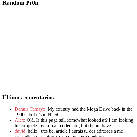
Random Pr0n
Últimos comentários
Dennis Tamayo
: My country had the Mega Drive back in the
1990s, but it’s in NTSC.
Alex
: Olá. Is this page still somewhat looked at? I am looking
to complete my korean collection, but do not have...
david
: hello , tres bel article ! aurais tu des adresses a me
conseiller sur canton ? j aimerais faire quelques...