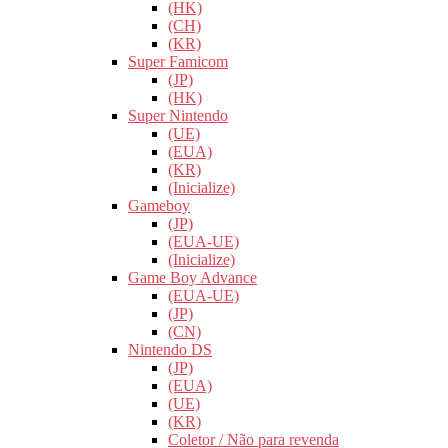
(HK)
(CH)
(KR)
Super Famicom
(JP)
(HK)
Super Nintendo
(UE)
(EUA)
(KR)
(Inicialize)
Gameboy
(JP)
(EUA-UE)
(Inicialize)
Game Boy Advance
(EUA-UE)
(JP)
(CN)
Nintendo DS
(JP)
(EUA)
(UE)
(KR)
Coletor / Não para revenda