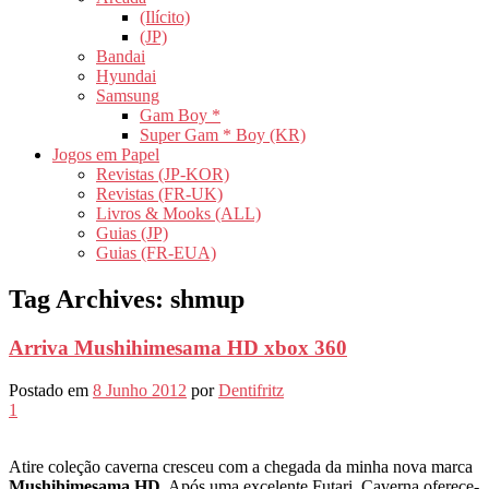
(Ilícito)
(JP)
Bandai
Hyundai
Samsung
Gam Boy *
Super Gam * Boy (KR)
Jogos em Papel
Revistas (JP-KOR)
Revistas (FR-UK)
Livros & Mooks (ALL)
Guias (JP)
Guias (FR-EUA)
Tag Archives:
shmup
Arriva Mushihimesama HD xbox 360
Postado em
8 Junho 2012
por
Dentifritz
1
Atire coleção caverna cresceu com a chegada da minha nova marca
Mushihimesama HD
. Após uma excelente Futari, Caverna oferece-