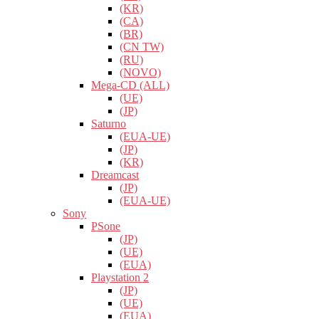
(KR)
(CA)
(BR)
(CN TW)
(RU)
(NOVO)
Mega-CD (ALL)
(UE)
(JP)
Saturno
(EUA-UE)
(JP)
(KR)
Dreamcast
(JP)
(EUA-UE)
Sony
PSone
(JP)
(UE)
(EUA)
Playstation 2
(JP)
(UE)
(EUA)