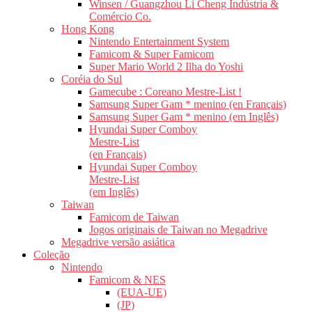
Winsen / Guangzhou Li Cheng Indústria &
Comércio Co.
Hong Kong
Nintendo Entertainment System
Famicom & Super Famicom
Super Mario World 2 Ilha do Yoshi
Coréia do Sul
Gamecube : Coreano Mestre-List !
Samsung Super Gam * menino (en Français)
Samsung Super Gam * menino (em Inglês)
Hyundai Super Comboy
Mestre-List
(en Français)
Hyundai Super Comboy
Mestre-List
(em Inglês)
Taiwan
Famicom de Taiwan
Jogos originais de Taiwan no Megadrive
Megadrive versão asiática
Coleção
Nintendo
Famicom & NES
(EUA-UE)
(JP)