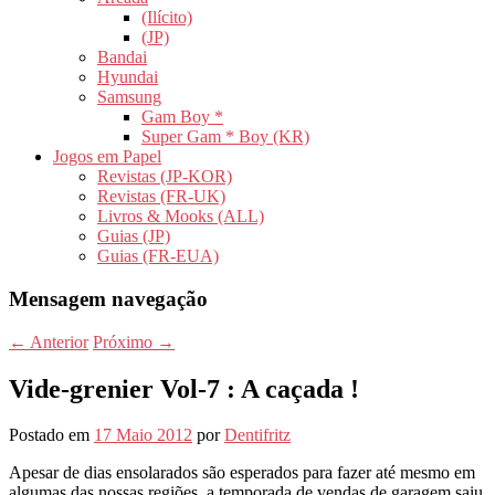
(Ilícito)
(JP)
Bandai
Hyundai
Samsung
Gam Boy *
Super Gam * Boy (KR)
Jogos em Papel
Revistas (JP-KOR)
Revistas (FR-UK)
Livros & Mooks (ALL)
Guias (JP)
Guias (FR-EUA)
Mensagem navegação
←
Anterior
Próximo
→
Vide-grenier Vol-7 : A caçada !
Postado em
17 Maio 2012
por
Dentifritz
Apesar de dias ensolarados são esperados para fazer até mesmo em
algumas das nossas regiões, a temporada de vendas de garagem saiu