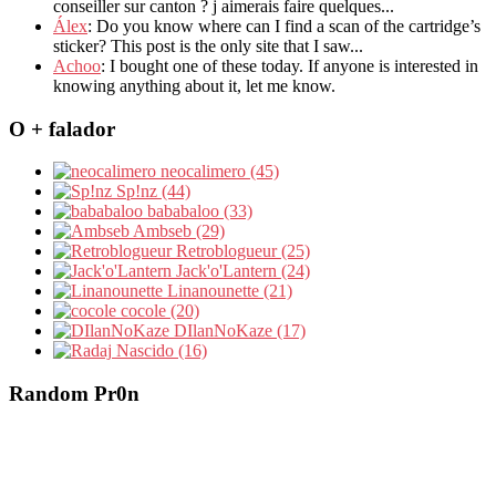
conseiller sur canton ? j aimerais faire quelques...
Álex
: Do you know where can I find a scan of the cartridge’s
sticker? This post is the only site that I saw...
Achoo
: I bought one of these today. If anyone is interested in
knowing anything about it, let me know.
O + falador
neocalimero (45)
Sp!nz (44)
bababaloo (33)
Ambseb (29)
Retroblogueur (25)
Jack'o'Lantern (24)
Linanounette (21)
cocole (20)
DIlanNoKaze (17)
Nascido (16)
Random Pr0n