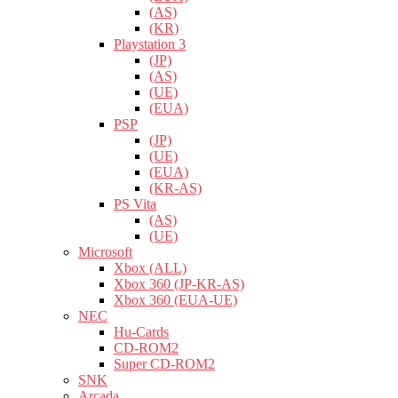
(AS)
(KR)
Playstation 3
(JP)
(AS)
(UE)
(EUA)
PSP
(JP)
(UE)
(EUA)
(KR-AS)
PS Vita
(AS)
(UE)
Microsoft
Xbox (ALL)
Xbox 360 (JP-KR-AS)
Xbox 360 (EUA-UE)
NEC
Hu-Cards
CD-ROM2
Super CD-ROM2
SNK
Arcada