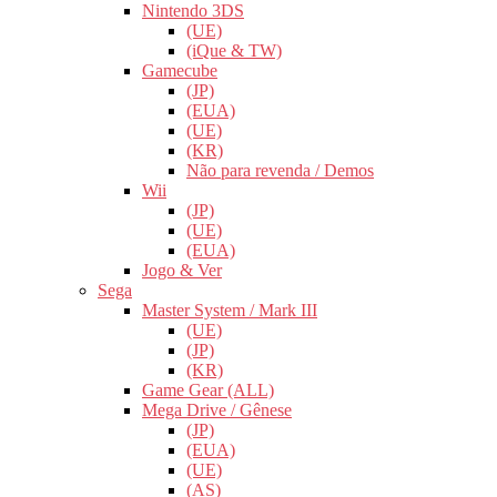
Nintendo 3DS
(UE)
(iQue & TW)
Gamecube
(JP)
(EUA)
(UE)
(KR)
Não para revenda / Demos
Wii
(JP)
(UE)
(EUA)
Jogo & Ver
Sega
Master System / Mark III
(UE)
(JP)
(KR)
Game Gear (ALL)
Mega Drive / Gênese
(JP)
(EUA)
(UE)
(AS)