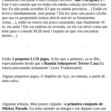
Este é um console que eu tenho em minha coleção (em boites) mas
hey Eu não podia acreditar (O que na minha província…) Então eu
levei-o imediatamente, sem pensar ! Ela fez uma cara pouco (Acho
que sua ex-proprietário tentou abri-lo sem ter as ferramentas
certas…), então eu estava um pouco assustado, mas finalmente vê-
lo, ela anda ! Ele vai embora ou revenda, ou ela vai servir como um
teste para o console RGB mod ! (sujeito ao que vou encontrar
dentro…)
Então
2 pequeno LCD jogos
, Acho que o primeiro, ça se fête,
especialmente desde que a
Bandai Solarpower Terror Casa
Eu
estava procurando justamente ! (avec Frankenstein)
Alguns pequenos jogos, O Império do Aço, no entanto, a partir de
uma caixa :
Algumas leituras, Meu prazer culpado :
o primeiro conjunto de
Mickey Parade
. Eu tento atender na íntegra e me deparei com um