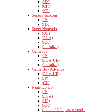
(HK)
(CH)
(KR)
Super Famicom
(JP)
(HK)
Super Nintendo
(UE)
(EUA)
(KR)
(Inicialize)
Gameboy
(JP)
(EUA-UE)
(Inicialize)
Game Boy Advance
(EUA-UE)
(JP)
(CN)
Nintendo DS
(JP)
(EUA)
(UE)
(KR)
Coletor / Não para revenda