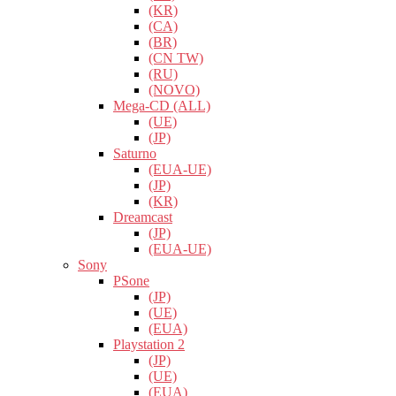
(KR)
(CA)
(BR)
(CN TW)
(RU)
(NOVO)
Mega-CD (ALL)
(UE)
(JP)
Saturno
(EUA-UE)
(JP)
(KR)
Dreamcast
(JP)
(EUA-UE)
Sony
PSone
(JP)
(UE)
(EUA)
Playstation 2
(JP)
(UE)
(EUA)