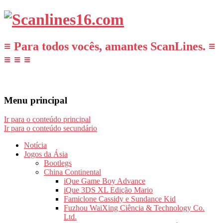
≡ Para todos vocês, amantes ScanLines. ≡
≡ ≡ ≡
Menu principal
Ir para o conteúdo principal
Ir para o conteúdo secundário
Notícia
Jogos da Ásia
Bootlegs
China Continental
iQue Game Boy Advance
iQue 3DS XL Edição Mario
Famiclone Cassidy e Sundance Kid
Fuzhou WaiXing Ciência & Technology Co.
Ltd.