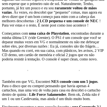
sem esperar que o primeiro raio de sol. Naturalmente, Tenho,
portanto, já fez um pouco e eu sou
raramente voltou de mãos
vazias
. Às vezes, eu descobri que “pequeno” coisas, mas agora eu
devo dizer que é um bom começo para mim com a cabeça das
melhores descobertas :
2 LCD pequena e um console de NEC
!
Para ver estas e o resto, É neste post como isso acontece !
Começamos com
uma caixa de Playstation
, encontradas durante a
minha última LV (vide Grenier). O PS1 é um console que você se
deparar muitas vezes em VG e normalmente eu não me debruçar
sobre eles, por diversas razões : Eu já, consoles são tão frágeis…
Mas quando eu corri, em sua caixa, com plásticos, les avisos, 2 VIP
CD demo, um cartão de memória e oficial 2 jogos que eu não
poderia resistir à tentação. O console é super clean, como novo.
Também em que VG, Encontrei
NES console com um 5 jogos
.
Para o disco que eu comprei pensando que havia apenas 4
cartuchos, mas uma vez de volta para casa eu descobri o cartucho
dentro de quinta :
Life Force Salamender
. Bem ok, Zelda não é
um 1 ou um Castlevania, mas ainda é um título muito bom.
Finalmente encontrar o meu coração favorito :
une Coregrafx 2 !