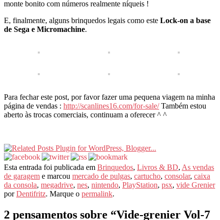
monte bonito com números realmente níqueis !
E, finalmente, alguns brinquedos legais como este
Lock-on a base
de Sega e Micromachine
.
Para fechar este post, por favor fazer uma pequena viagem na minha
página de vendas :
http://scanlines16.com/for-sale/
Também estou
aberto às trocas comerciais, continuam a oferecer ^ ^
Esta entrada foi publicada em
Brinquedos
,
Livros & BD
,
As vendas
de garagem
e marcou
mercado de pulgas
,
cartucho
,
consolar
,
caixa
da consola
,
megadrive
,
nes
,
nintendo
,
PlayStation
,
psx
,
vide Grenier
por
Dentifritz
. Marque o
permalink
.
2 pensamentos sobre “
Vide-grenier Vol-7