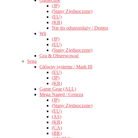
Gamecube
(JP)
(Stany Zjednoczone)
(EU)
(KR)
Nie do odsprzedaży / Demos
Wii
(JP)
(EU)
(Stany Zjednoczone)
Gra & Obserwować
Sega
Główny systemu / Mark III
(EU)
(JP)
(KR)
Game Gear (ALL)
Mega Napęd / Geneza
(JP)
(Stany Zjednoczone)
(EU)
(AS)
(KR)
(CA)
(BR)