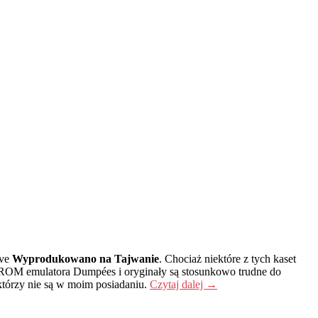
ive
Wyprodukowano na Tajwanie
. Chociaż niektóre z tych kaset
e ROM emulatora Dumpées i oryginały są stosunkowo trudne do
 którzy nie są w moim posiadaniu.
Czytaj dalej
→