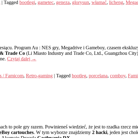
g
|
Tagged
bootlegi
,
gametec
,
geneza
,
glorysun
,
włamać
,
licheng
,
Megad
iącu. Program Au : NES gry, Megadrive i Gameboy, czasem ekskluzywn
 & Trade Co
(Li Miasto Industry and Trade Co, Ltd., Guangzhou City
one.
Czytaj dalej
→
s / Famicom
,
Retro-gaming
|
Tagged
bootleg
,
porcelana
,
comboy
,
Fam
to pole gry razem. Powinieneś wiedzieć, że jest to rzadka rzecz mieć 
meBoy cartouches
. W tym wyborze znajdziemy
2 hacki
, jeden jest cho
ywa Akumajo Dracula
Castlevania DX
.