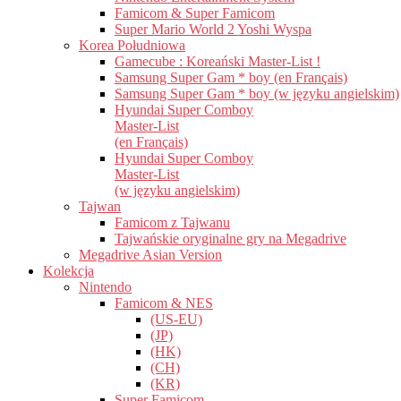
Famicom & Super Famicom
Super Mario World 2 Yoshi Wyspa
Korea Południowa
Gamecube : Koreański Master-List !
Samsung Super Gam * boy (en Français)
Samsung Super Gam * boy (w języku angielskim)
Hyundai Super Comboy
Master-List
(en Français)
Hyundai Super Comboy
Master-List
(w języku angielskim)
Tajwan
Famicom z Tajwanu
Tajwańskie oryginalne gry na Megadrive
Megadrive Asian Version
Kolekcja
Nintendo
Famicom & NES
(US-EU)
(JP)
(HK)
(CH)
(KR)
Super Famicom