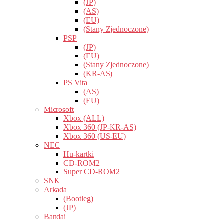
(JP)
(AS)
(EU)
(Stany Zjednoczone)
PSP
(JP)
(EU)
(Stany Zjednoczone)
(KR-AS)
PS Vita
(AS)
(EU)
Microsoft
Xbox (ALL)
Xbox 360 (JP-KR-AS)
Xbox 360 (US-EU)
NEC
Hu-kartki
CD-ROM2
Super CD-ROM2
SNK
Arkada
(Bootleg)
(JP)
Bandai