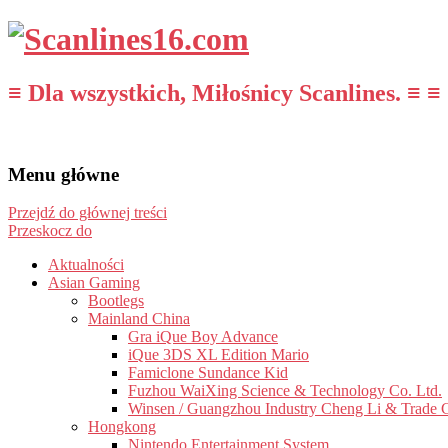
≡ Dla wszystkich, Miłośnicy Scanlines. ≡ ≡
Menu główne
Przejdź do głównej treści
Przeskocz do
Aktualności
Asian Gaming
Bootlegs
Mainland China
Gra iQue Boy Advance
iQue 3DS XL Edition Mario
Famiclone Sundance Kid
Fuzhou WaiXing Science & Technology Co. Ltd.
Winsen / Guangzhou Industry Cheng Li & Trade 
Hongkong
Nintendo Entertainment System