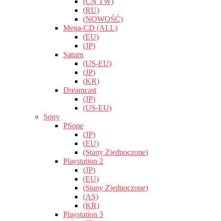
(CN TW)
(RU)
(NOWOŚĆ)
Mega-CD (ALL)
(EU)
(JP)
Saturn
(US-EU)
(JP)
(KR)
Dreamcast
(JP)
(US-EU)
Sony
PSone
(JP)
(EU)
(Stany Zjednoczone)
Playstation 2
(JP)
(EU)
(Stany Zjednoczone)
(AS)
(KR)
Playstation 3