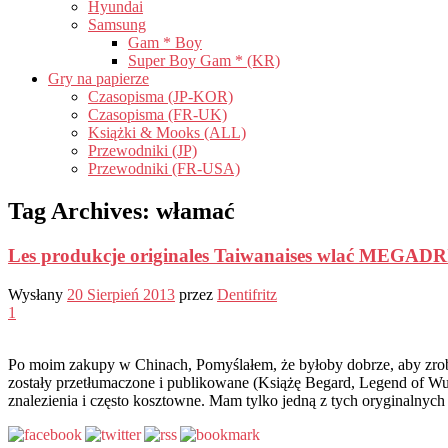
Hyundai
Samsung
Gam * Boy
Super Boy Gam * (KR)
Gry na papierze
Czasopisma (JP-KOR)
Czasopisma (FR-UK)
Książki & Mooks (ALL)
Przewodniki (JP)
Przewodniki (FR-USA)
Tag Archives:
włamać
Les produkcje originales Taiwanaises wlać MEGAD
Wysłany
20 Sierpień 2013
przez
Dentifritz
1
Po moim zakupy w Chinach, Pomyślałem, że byłoby dobrze, aby zrobi
zostały przetłumaczone i publikowane (Książę Begard, Legend of Wu
znalezienia i często kosztowne. Mam tylko jedną z tych oryginalnych 