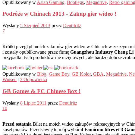
Opublikowany w
Asian Gaming
,
Bootlegs
,
Megadrive
,
Retro-gamin
Podróże w Chinach 2013 - Zakup gier wideo !
Wysłany
5 Sierpień 2013
przez
Dentifritz
7
Krótki przegląd moich zakupów gier wideo w Chinach w zeszłym mies
i zostały opublikowane przez firmę
Guangzhou Industry Cheng Li
przypadku tych produktów nie urzędowych, ale bardzo dobrze zrobi
Opublikowany w
Blog
,
Game Boy
,
GB Kolor
,
GBA
,
Megadrive
,
Ne
Winsen
|
7
Odpowiedzi
GB Games & FC Chinese Box !
Wysłany
8 Lipiec 2011
przez
Dentifritz
10
Przed ostatnia
Bilet na moich wideo zakupów rekreacyjnych w Chinach 
kaset piratów. Przedstawię tu mój wybór
4 Famicom titres et 3 Ga
przeczytać ! ) a drugi jest oparty na Boy Kolor włamania serii naz