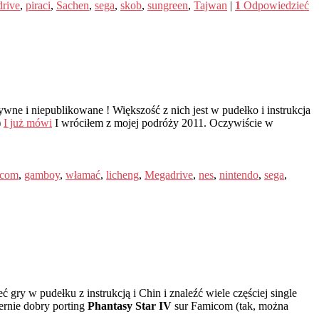
rive
,
piraci
,
Sachen
,
sega
,
skob
,
sungreen
,
Tajwan
|
1
Odpowiedzieć
e i niepublikowane ! Większość z nich jest w pudełko i instrukcja
)
I już mówi
I wróciłem z mojej podróży 2011. Oczywiście w
icom
,
gamboy
,
włamać
,
licheng
,
Megadrive
,
nes
,
nintendo
,
sega
,
gry w pudełku z instrukcją i Chin i znaleźć wiele częściej single
lernie dobry porting
Phantasy Star IV
sur Famicom (tak, można