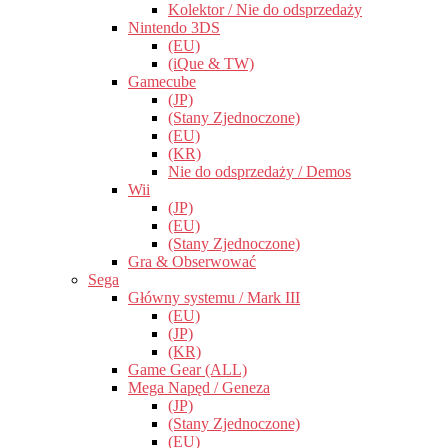
Kolektor / Nie do odsprzedaży
Nintendo 3DS
(EU)
(iQue & TW)
Gamecube
(JP)
(Stany Zjednoczone)
(EU)
(KR)
Nie do odsprzedaży / Demos
Wii
(JP)
(EU)
(Stany Zjednoczone)
Gra & Obserwować
Sega
Główny systemu / Mark III
(EU)
(JP)
(KR)
Game Gear (ALL)
Mega Napęd / Geneza
(JP)
(Stany Zjednoczone)
(EU)