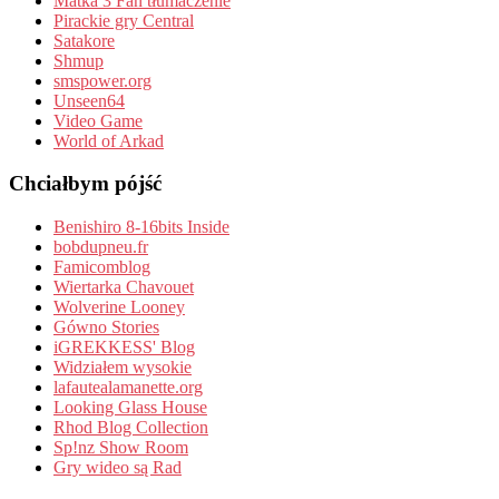
Matka 3 Fan tłumaczenie
Pirackie gry Central
Satakore
Shmup
smspower.org
Unseen64
Video Game
World of Arkad
Chciałbym pójść
Benishiro 8-16bits Inside
bobdupneu.fr
Famicomblog
Wiertarka Chavouet
Wolverine Looney
Gówno Stories
iGREKKESS' Blog
Widziałem wysokie
lafautealamanette.org
Looking Glass House
Rhod Blog Collection
Sp!nz Show Room
Gry wideo są Rad