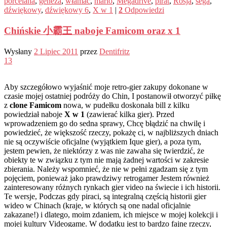
porcelana
,
geneza
,
włamać
,
mario
,
Megadrive
,
pirat
,
Rosja
,
sega
,
dźwiękowy
,
dźwiękowy 6
,
X w 1
|
2
Odpowiedzi
Chińskie 小霸王 naboje Famicom oraz x 1
Wysłany
2 Lipiec 2011
przez
Dentifritz
13
Aby szczegółowo wyjaśnić moje retro-gier zakupy dokonane w
czasie mojej ostatniej podróży do Chin, I postanowił otworzyć piłkę
z
clone Famicom
nowa, w pudełku doskonała bill z kilku
powiedział naboje
X w 1
(zawierać kilka gier). Przed
wprowadzeniem go do sedna sprawy, Chcę błądzić na chwilę i
powiedzieć, że większość rzeczy, pokażę ci, w najbliższych dniach
nie są oczywiście oficjalne (wyjątkiem Ique gier), a poza tym,
jestem pewien, że niektórzy z was nie zawaha się twierdzić, że
obiekty te w związku z tym nie mają żadnej wartości w zakresie
zbierania. Należy wspomnieć, że nie w pełni zgadzam się z tym
pojęciem, ponieważ jako prawdziwy retrogamer Jestem również
zainteresowany różnych rynkach gier video na świecie i ich historii.
Te wersje, Podczas gdy piraci, są integralną częścią historii gier
wideo w Chinach (kraje, w których są one nadal oficjalnie
zakazane!) i dlatego, moim zdaniem, ich miejsce w mojej kolekcji i
mojej kultury Videogame. W dodatku jest to bardzo fajne rzeczy,