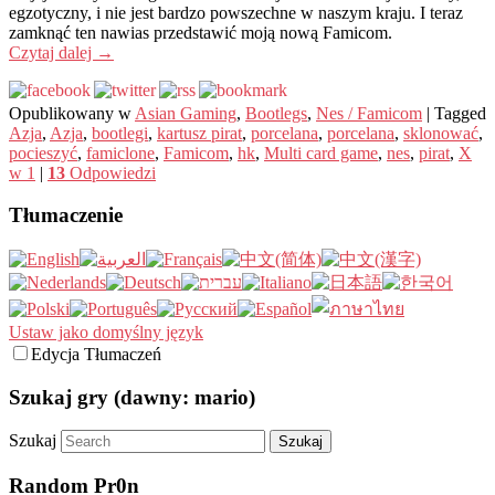
egzotyczny, i nie jest bardzo powszechne w naszym kraju. I teraz
zamknąć ten nawias przedstawić moją nową Famicom.
Czytaj dalej
→
Opublikowany w
Asian Gaming
,
Bootlegs
,
Nes / Famicom
|
Tagged
Azja
,
Azja
,
bootlegi
,
kartusz pirat
,
porcelana
,
porcelana
,
sklonować
,
pocieszyć
,
famiclone
,
Famicom
,
hk
,
Multi card game
,
nes
,
pirat
,
X
w 1
|
13
Odpowiedzi
Tłumaczenie
Ustaw jako domyślny język
Edycja Tłumaczeń
Szukaj gry (dawny: mario)
Szukaj
Random Pr0n