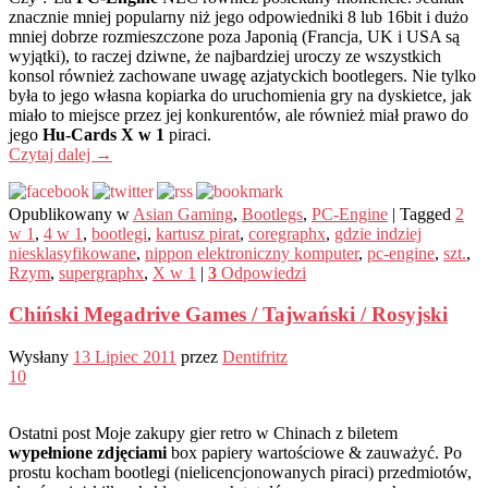
znacznie mniej popularny niż jego odpowiedniki 8 lub 16bit i dużo
mniej dobrze rozmieszczone poza Japonią (Francja, UK i USA są
wyjątki), to raczej dziwne, że najbardziej uroczy ze wszystkich
konsol również zachowane uwagę azjatyckich bootlegers. Nie tylko
była to jego własna kopiarka do uruchomienia gry na dyskietce, jak
miało to miejsce przez jej konkurentów, ale również miał prawo do
jego
Hu-Cards X w 1
piraci.
Czytaj dalej
→
Opublikowany w
Asian Gaming
,
Bootlegs
,
PC-Engine
|
Tagged
2
w 1
,
4 w 1
,
bootlegi
,
kartusz pirat
,
coregraphx
,
gdzie indziej
niesklasyfikowane
,
nippon elektroniczny komputer
,
pc-engine
,
szt.
,
Rzym
,
supergraphx
,
X w 1
|
3
Odpowiedzi
Chiński Megadrive Games / Tajwański / Rosyjski
Wysłany
13 Lipiec 2011
przez
Dentifritz
10
Ostatni post Moje zakupy gier retro w Chinach z biletem
wypełnione zdjęciami
box papiery wartościowe & zauważyć. Po
prostu kocham bootlegi (nielicencjonowanych piraci) przedmiotów,