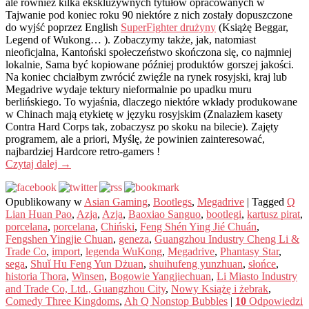
ale również kilka ekskluzywnych tytułów opracowanych w
Tajwanie pod koniec roku 90 niektóre z nich zostały dopuszczone
do wyjść poprzez English
SuperFighter drużyny
(Książę Beggar,
Legend of Wukong… ). Zobaczymy także, jak, natomiast
nieoficjalna, Kantoński społeczeństwo skończona się, co najmniej
lokalnie, Sama być kopiowane później produktów gorszej jakości.
Na koniec chciałbym zwrócić zwięźle na rynek rosyjski, kraj lub
Megadrive wydaje tektury nieformalnie po upadku muru
berlińskiego. To wyjaśnia, dlaczego niektóre wkłady produkowane
w Chinach mają etykietę w języku rosyjskim (Znalazłem kasety
Contra Hard Corps tak, zobaczysz po skoku na bilecie). Zajęty
programem, ale a priori, Myślę, że powinien zainteresować,
najbardziej Hardcore retro-gamers !
Czytaj dalej
→
Opublikowany w
Asian Gaming
,
Bootlegs
,
Megadrive
|
Tagged
Q
Lian Huan Pao
,
Azja
,
Azja
,
Baoxiao Sanguo
,
bootlegi
,
kartusz pirat
,
porcelana
,
porcelana
,
Chiński
,
Feng Shén Ying Jié Chuán
,
Fengshen Yingjie Chuan
,
geneza
,
Guangzhou Industry Cheng Li &
Trade Co
,
import
,
legenda WuKong
,
Megadrive
,
Phantasy Star
,
sega
,
Shuǐ Hu Feng Yun Dżuan
,
shuihufeng yunzhuan
,
słońce
,
historia Thora
,
Winsen
,
Bogowie Yangjiechuan
,
Li Miasto Industry
and Trade Co, Ltd., Guangzhou City
,
Nowy Książę i żebrak
,
Comedy Three Kingdoms
,
Ah Q Nonstop Bubbles
|
10
Odpowiedzi