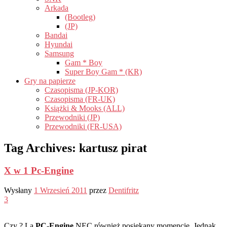
Arkada
(Bootleg)
(JP)
Bandai
Hyundai
Samsung
Gam * Boy
Super Boy Gam * (KR)
Gry na papierze
Czasopisma (JP-KOR)
Czasopisma (FR-UK)
Książki & Mooks (ALL)
Przewodniki (JP)
Przewodniki (FR-USA)
Tag Archives:
kartusz pirat
X w 1 Pc-Engine
Wysłany
1 Wrzesień 2011
przez
Dentifritz
3
Czy ?
La
PC-Engine
NEC również posiekany momencie. Jednak