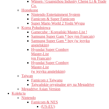
Winsen / Guangzhou Industry Cheng Li & Trade
Co.
Hongkong
Nintendo Entertainment System
Famicom & Super Famicom
Super Mario World 2 Yoshi Wyspa
Korea Południowa
Gamecube : Koreański Master-List !
Samsung Super Gam * boy (en Français)
Samsung Super Gam * boy (w języku
angielskim)
Hyundai Super Comboy
Master-List
(en Français)
Hyundai Super Comboy
Master-List
(w języku angielskim)
Tajwan
Famicom z Tajwanu
Tajwańskie oryginalne gry na Megadrive
Megadrive Asian Version
Kolekcja
Nintendo
Famicom & NES
(US-EU)