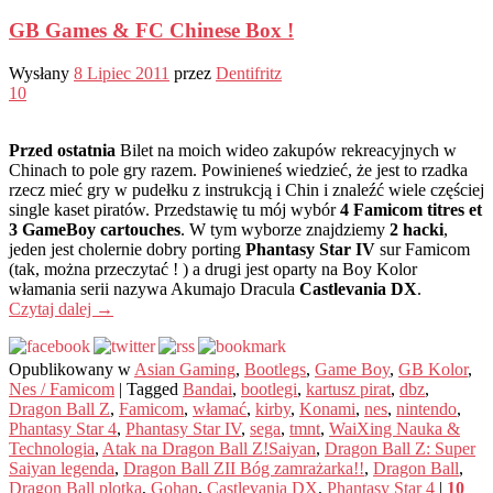
GB Games & FC Chinese Box !
Wysłany
8 Lipiec 2011
przez
Dentifritz
10
Przed ostatnia
Bilet na moich wideo zakupów rekreacyjnych w
Chinach to pole gry razem. Powinieneś wiedzieć, że jest to rzadka
rzecz mieć gry w pudełku z instrukcją i Chin i znaleźć wiele częściej
single kaset piratów. Przedstawię tu mój wybór
4 Famicom titres et
3 GameBoy cartouches
. W tym wyborze znajdziemy
2 hacki
,
jeden jest cholernie dobry porting
Phantasy Star IV
sur Famicom
(tak, można przeczytać ! ) a drugi jest oparty na Boy Kolor
włamania serii nazywa Akumajo Dracula
Castlevania DX
.
Czytaj dalej
→
Opublikowany w
Asian Gaming
,
Bootlegs
,
Game Boy
,
GB Kolor
,
Nes / Famicom
|
Tagged
Bandai
,
bootlegi
,
kartusz pirat
,
dbz
,
Dragon Ball Z
,
Famicom
,
włamać
,
kirby
,
Konami
,
nes
,
nintendo
,
Phantasy Star 4
,
Phantasy Star IV
,
sega
,
tmnt
,
WaiXing Nauka &
Technologia
,
Atak na Dragon Ball Z!Saiyan
,
Dragon Ball Z: Super
Saiyan legenda
,
Dragon Ball ZII Bóg zamrażarka!!
,
Dragon Ball
,
Dragon Ball plotka
,
Gohan
,
Castlevania DX
,
Phantasy Star 4
|
10