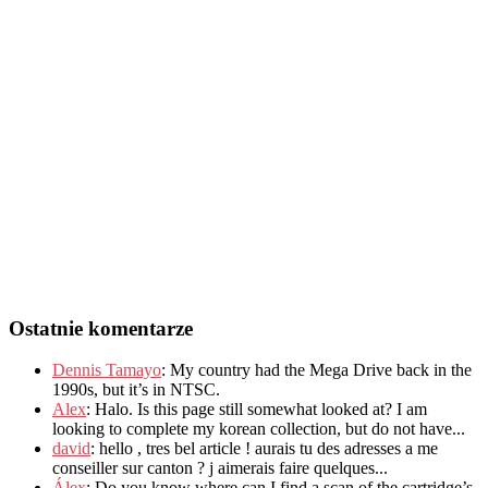
Ostatnie komentarze
Dennis Tamayo
:
My country had the Mega Drive back in the
1990s
,
but it’s in NTSC
.
Alex
: Halo.
Is this page still somewhat looked at
?
I am
looking to complete my korean collection
,
but do not have..
.
david
:
hello
,
tres bel article
!
aurais tu des adresses a me
conseiller sur canton
?
j aimerais faire quelques..
.
Álex
: Do you know where can I find a scan of the cartridge’s