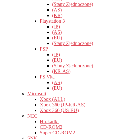
(Stany Zjednoczone)
(AS)
(KR)
Playstation 3
(JP)
(AS)
(EU)
(Stany Zjednoczone)
PSP
(JP)
(EU)
(Stany Zjednoczone)
(KR-AS)
PS Vita
(AS)
(EU)
Microsoft
Xbox (ALL)
Xbox 360 (JP-KR-AS)
Xbox 360 (US-EU)
NEC
Hu-kartki
CD-ROM2
Super CD-ROM2
SNK