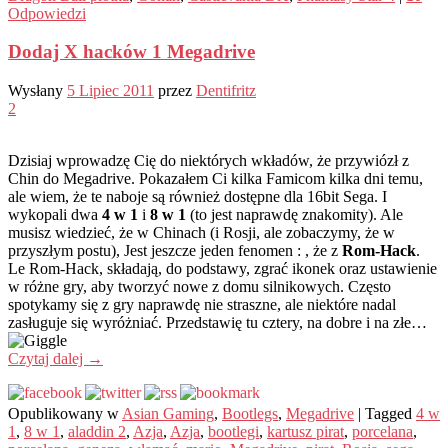
Odpowiedzi
Dodaj X hacków 1 Megadrive
Wysłany
5 Lipiec 2011
przez
Dentifritz
2
Dzisiaj wprowadzę Cię do niektórych wkładów, że przywiózł z
Chin do Megadrive. Pokazałem Ci kilka Famicom kilka dni temu,
ale wiem, że te naboje są również dostępne dla 16bit Sega. I
wykopali dwa
4 w 1
i
8 w 1
(to jest naprawdę znakomity). Ale
musisz wiedzieć, że w Chinach (i Rosji, ale zobaczymy, że w
przyszłym postu), Jest jeszcze jeden fenomen : , że z
Rom-Hack
.
Le Rom-Hack, składają, do podstawy, zgrać ikonek oraz ustawienie
w różne gry, aby tworzyć nowe z domu silnikowych. Często
spotykamy się z gry naprawdę nie straszne, ale niektóre nadal
zasługuje się wyróżniać. Przedstawię tu cztery, na dobre i na złe…
Czytaj dalej
→
Opublikowany w
Asian Gaming
,
Bootlegs
,
Megadrive
|
Tagged
4 w
1
,
8 w 1
,
aladdin 2
,
Azja
,
Azja
,
bootlegi
,
kartusz pirat
,
porcelana
,