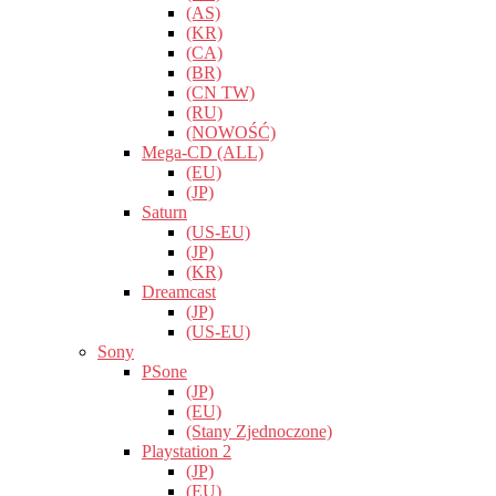
(AS)
(KR)
(CA)
(BR)
(CN TW)
(RU)
(NOWOŚĆ)
Mega-CD (ALL)
(EU)
(JP)
Saturn
(US-EU)
(JP)
(KR)
Dreamcast
(JP)
(US-EU)
Sony
PSone
(JP)
(EU)
(Stany Zjednoczone)
Playstation 2
(JP)
(EU)