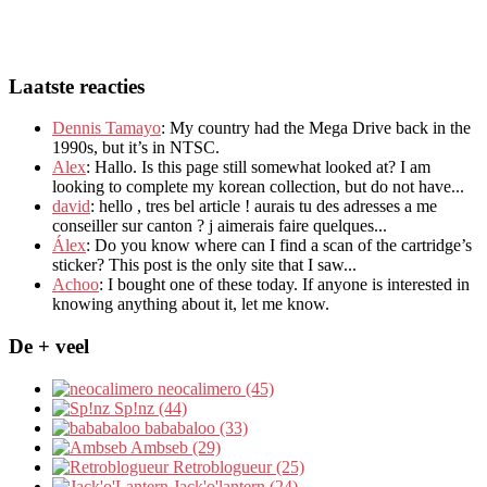
Laatste reacties
Dennis Tamayo
:
My country had the Mega Drive back in the
1990s
,
but it’s in NTSC
.
Alex
: Hallo.
Is this page still somewhat looked at
?
I am
looking to complete my korean collection
,
but do not have..
.
david
:
hello
,
tres bel article
!
aurais tu des adresses a me
conseiller sur canton
?
j aimerais faire quelques..
.
Álex
: Do you know where can I find a scan of the cartridge’s
sticker? This post is the only site that I saw...
Achoo
: I bought one of these today. If anyone is interested in
knowing anything about it, let me know.
De + veel
neocalimero (45)
Sp!nz (44)
bababaloo (33)
Ambseb (29)
Retroblogueur (25)
Jack'o'lantern (24)