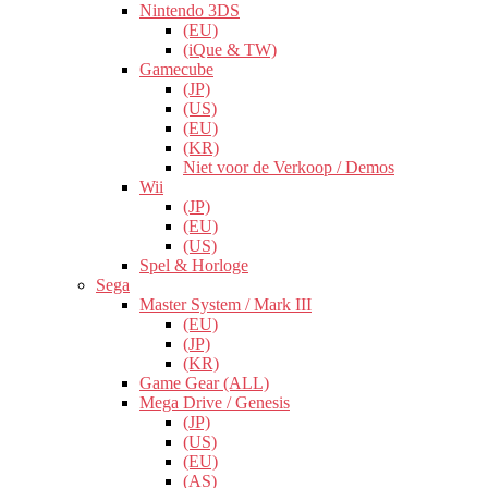
Nintendo 3DS
(EU)
(iQue & TW)
Gamecube
(JP)
(US)
(EU)
(KR)
Niet voor de Verkoop / Demos
Wii
(JP)
(EU)
(US)
Spel & Horloge
Sega
Master System / Mark III
(EU)
(JP)
(KR)
Game Gear (ALL)
Mega Drive / Genesis
(JP)
(US)
(EU)
(AS)