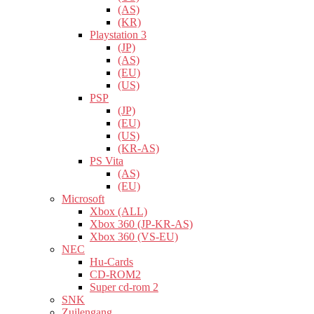
(AS)
(KR)
Playstation 3
(JP)
(AS)
(EU)
(US)
PSP
(JP)
(EU)
(US)
(KR-AS)
PS Vita
(AS)
(EU)
Microsoft
Xbox (ALL)
Xbox 360 (JP-KR-AS)
Xbox 360 (VS-EU)
NEC
Hu-Cards
CD-ROM2
Super cd-rom 2
SNK
Zuilengang