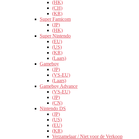
(HK)
(CH)
(KR)
Super Famicom
(JP)
(HK)
Super Nintendo
(EU)
(US)
(KR)
(Laars)
Gameboy
(JP)
(VS-EU)
(Laars)
Gameboy Advance
(VS-EU)
(JP)
(CN)
Nintendo DS
(JP)
(US)
(EU)
(KR)
Verzamelaar / Niet voor de Verkoop