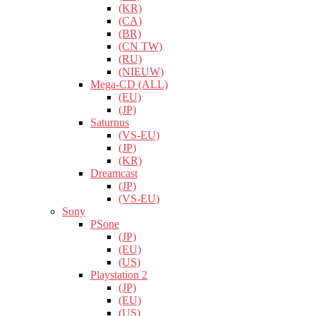
(KR)
(CA)
(BR)
(CN TW)
(RU)
(NIEUW)
Mega-CD (ALL)
(EU)
(JP)
Saturnus
(VS-EU)
(JP)
(KR)
Dreamcast
(JP)
(VS-EU)
Sony
PSone
(JP)
(EU)
(US)
Playstation 2
(JP)
(EU)
(US)