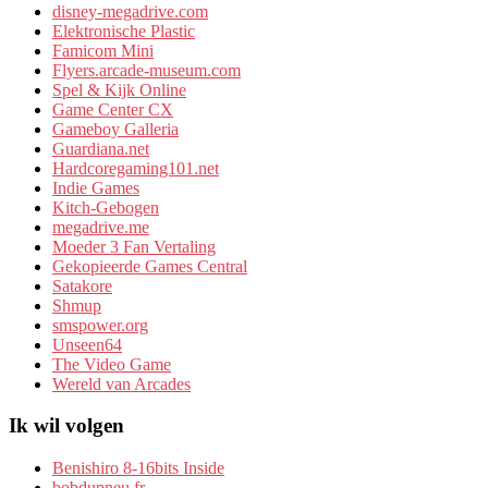
disney-megadrive.com
Elektronische Plastic
Famicom Mini
Flyers.arcade-museum.com
Spel & Kijk Online
Game Center CX
Gameboy Galleria
Guardiana.net
Hardcoregaming101.net
Indie Games
Kitch-Gebogen
megadrive.me
Moeder 3 Fan Vertaling
Gekopieerde Games Central
Satakore
Shmup
smspower.org
Unseen64
The Video Game
Wereld van Arcades
Ik wil volgen
Benishiro 8-16bits Inside
bobdupneu.fr