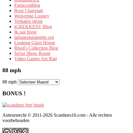
Famicomblog
Boor Chavouet
Wolverine Looney
Verhalen stront
iGREKKESS' Blog
Ik zag hoog
lafautealamanette.org
Looking Glass House
Rhod's Collection Blog
Sp!nz Show Room
Video Games Are Rad
88 mph
88 mph
BONUS !
Auteursrecht © 2011-2026 Scanlines16.com - Alle rechten
voorbehouden