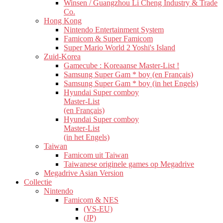
Winsen / Guangzhou Li Cheng Industry & Trade
Co.
Hong Kong
Nintendo Entertainment System
Famicom & Super Famicom
Super Mario World 2 Yoshi's Island
Zuid-Korea
Gamecube : Koreaanse Master-List !
Samsung Super Gam * boy (en Français)
Samsung Super Gam * boy (in het Engels)
Hyundai Super comboy
Master-List
(en Français)
Hyundai Super comboy
Master-List
(in het Engels)
Taiwan
Famicom uit Taiwan
Taiwanese originele games op Megadrive
Megadrive Asian Version
Collectie
Nintendo
Famicom & NES
(VS-EU)
(JP)