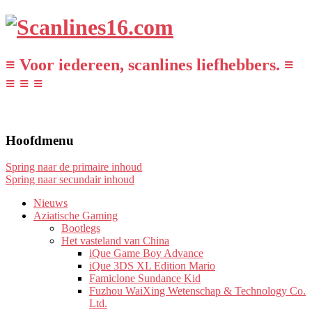
≡ Voor iedereen, scanlines liefhebbers. ≡
≡ ≡ ≡
Hoofdmenu
Spring naar de primaire inhoud
Spring naar secundair inhoud
Nieuws
Aziatische Gaming
Bootlegs
Het vasteland van China
iQue Game Boy Advance
iQue 3DS XL Edition Mario
Famiclone Sundance Kid
Fuzhou WaiXing Wetenschap & Technology Co.
Ltd.