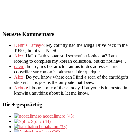
Neueste Kommentare
Dennis Tamayo
:
My country had the Mega Drive back in the
1990s
,
but it’s in NTSC
.
Alex
: Hallo.
Is this page still somewhat looked at
?
I am
looking to complete my korean collection
,
but do not have..
.
david
:
hello
,
tres bel article
!
aurais tu des adresses a me
conseiller sur canton
?
j aimerais faire quelques..
.
Álex
: Do you know where can I find a scan of the cartridge’s
sticker? This post is the only site that I saw...
Achoo
: I bought one of these today. If anyone is interested in
knowing anything about it, let me know.
Die + gesprächig
neocalimero (45)
Sp!nz (44)
bababaloo (33)
Ambseb (29)