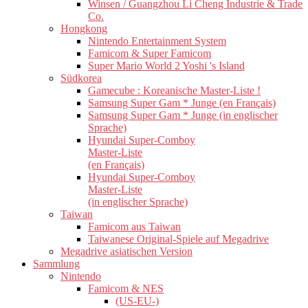
Winsen / Guangzhou Li Cheng Industrie & Trade
Co.
Hongkong
Nintendo Entertainment System
Famicom & Super Famicom
Super Mario World 2 Yoshi 's Island
Südkorea
Gamecube : Koreanische Master-Liste !
Samsung Super Gam * Junge (en Français)
Samsung Super Gam * Junge (in englischer
Sprache)
Hyundai Super-Comboy
Master-Liste
(en Français)
Hyundai Super-Comboy
Master-Liste
(in englischer Sprache)
Taiwan
Famicom aus Taiwan
Taiwanese Original-Spiele auf Megadrive
Megadrive asiatischen Version
Sammlung
Nintendo
Famicom & NES
(US-EU-)