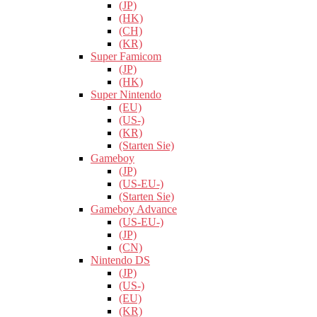
(JP)
(HK)
(CH)
(KR)
Super Famicom
(JP)
(HK)
Super Nintendo
(EU)
(US-)
(KR)
(Starten Sie)
Gameboy
(JP)
(US-EU-)
(Starten Sie)
Gameboy Advance
(US-EU-)
(JP)
(CN)
Nintendo DS
(JP)
(US-)
(EU)
(KR)