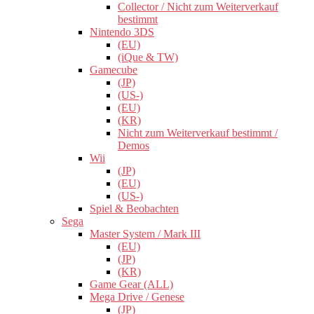
Collector / Nicht zum Weiterverkauf
bestimmt
Nintendo 3DS
(EU)
(iQue & TW)
Gamecube
(JP)
(US-)
(EU)
(KR)
Nicht zum Weiterverkauf bestimmt /
Demos
Wii
(JP)
(EU)
(US-)
Spiel & Beobachten
Sega
Master System / Mark III
(EU)
(JP)
(KR)
Game Gear (ALL)
Mega Drive / Genese
(JP)