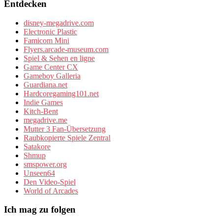
Entdecken
disney-megadrive.com
Electronic Plastic
Famicom Mini
Flyers.arcade-museum.com
Spiel & Sehen en ligne
Game Center CX
Gameboy Galleria
Guardiana.net
Hardcoregaming101.net
Indie Games
Kitch-Bent
megadrive.me
Mutter 3 Fan-Übersetzung
Raubkopierte Spiele Zentral
Satakore
Shmup
smspower.org
Unseen64
Den Video-Spiel
World of Arcades
Ich mag zu folgen