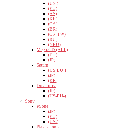
(US-)
(EU)
(AS)
(KR)
(CA)
(BR)
(CN TW)
(RU)
(NEU)
Mega-CD (ALL)
(EU)
(JP)
Saturn
(US-EU-)
(JP)
(KR)
Dreamcast
(JP)
(US-EU-)
Sony
PSone
(JP)
(EU)
(US-)
Playstation 2