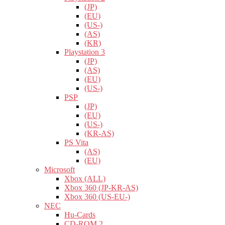
(JP)
(EU)
(US-)
(AS)
(KR)
Playstation 3
(JP)
(AS)
(EU)
(US-)
PSP
(JP)
(EU)
(US-)
(KR-AS)
PS Vita
(AS)
(EU)
Microsoft
Xbox (ALL)
Xbox 360 (JP-KR-AS)
Xbox 360 (US-EU-)
NEC
Hu-Cards
CD-ROM 2