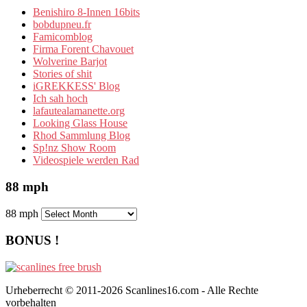
Benishiro 8-Innen 16bits
bobdupneu.fr
Famicomblog
Firma Forent Chavouet
Wolverine Barjot
Stories of shit
iGREKKESS' Blog
Ich sah hoch
lafautealamanette.org
Looking Glass House
Rhod Sammlung Blog
Sp!nz Show Room
Videospiele werden Rad
88 mph
88 mph
BONUS !
Urheberrecht © 2011-2026 Scanlines16.com - Alle Rechte
vorbehalten