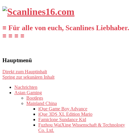
≡ Für alle von euch, Scanlines Liebhaber.
≡ ≡ ≡ ≡
Hauptmenü
Direkt zum Hauptinhalt
Spring zur sekunären Inhalt
Nachrichten
Asian Gaming
Bootlegs
Mainland China
iQue Game Boy Advance
iQue 3DS XL Edition Mario
Famiclone Sundance Kid
Fuzhou WaiXing Wissenschaft & Technology
Co. Ltd.