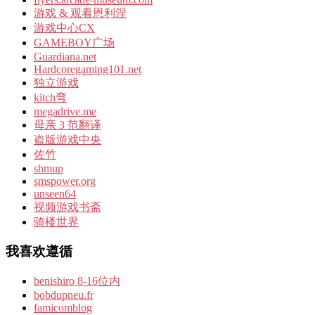
游戏 & 观看恩利涅
游戏中心CX
GAMEBOY广场
Guardiana.net
Hardcoregaming101.net
独立游戏
kitch弯
megadrive.me
母亲 3 范翻译
盗版游戏中央
佐竹
shmup
smspower.org
unseen64
视频游戏书斋
骑楼世界
我喜欢遵循
benishiro 8-16位内
bobdupneu.fr
famicomblog