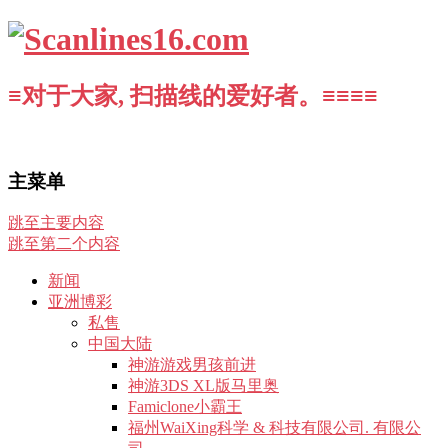
≡对于大家, 扫描线的爱好者。≡≡≡≡
主菜单
跳至主要内容
跳至第二个内容
新闻
亚洲博彩
私售
中国大陆
神游游戏男孩前进
神游3DS XL版马里奥
Famiclone小霸王
福州WaiXing科学 & 科技有限公司. 有限公