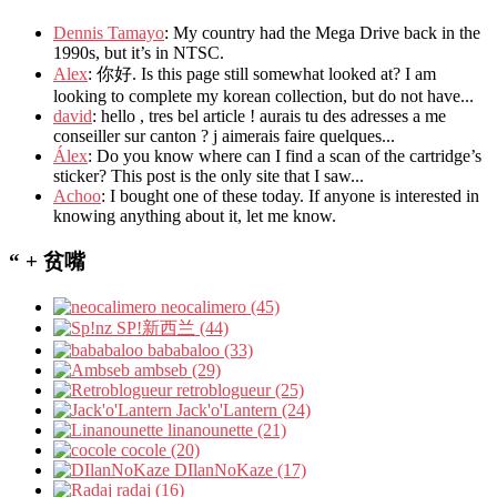
Dennis Tamayo
: My country had the Mega Drive back in the
1990s, but it’s in NTSC.
Alex
: 你好. Is this page still somewhat looked at? I am
looking to complete my korean collection, but do not have...
david
: hello , tres bel article ! aurais tu des adresses a me
conseiller sur canton ? j aimerais faire quelques...
Álex
: Do you know where can I find a scan of the cartridge’s
sticker? This post is the only site that I saw...
Achoo
: I bought one of these today. If anyone is interested in
knowing anything about it, let me know.
“ + 贫嘴
neocalimero (45)
SP!新西兰 (44)
bababaloo (33)
ambseb (29)
retroblogueur (25)
Jack'o'Lantern (24)
linanounette (21)
cocole (20)
DIlanNoKaze (17)
radaj (16)