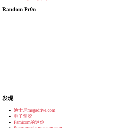
Random Pr0n
发现
迪士尼megadrive.com
电子塑胶
Famicom的迷你
flyers.arcade-museum.com