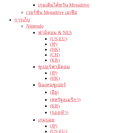
เกมเดิมไต้หวัน Megadrive
เวอร์ชั่น Megadrive เอเชีย
การเก็บ
Nintendo
ฟามิคอม & NES
(US-EU)
(JP)
(HK)
(CH)
(KR)
ซูเปอร์ฟามิคอม
(JP)
(HK)
นินเทนซูเปอร์
(อียู)
(สหรัฐอเมริกา)
(KR)
(รองเท้า)
เกมบอย
(JP)
(US-EU)