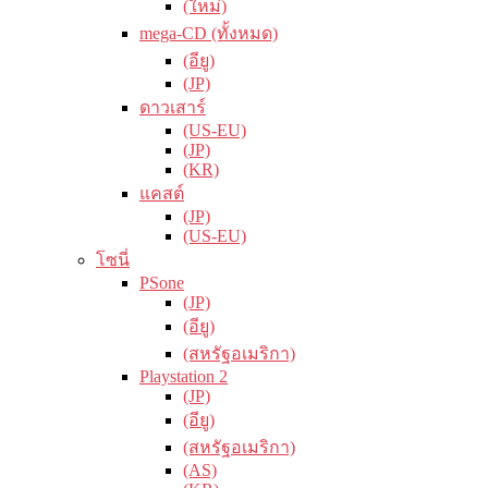
(ใหม่)
mega-CD (ทั้งหมด)
(อียู)
(JP)
ดาวเสาร์
(US-EU)
(JP)
(KR)
แคสต์
(JP)
(US-EU)
โซนี่
PSone
(JP)
(อียู)
(สหรัฐอเมริกา)
Playstation 2
(JP)
(อียู)
(สหรัฐอเมริกา)
(AS)