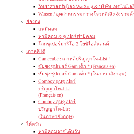
วิทยาศาสตร์ฝูโจว WaiXing & บริษัท เทคโนโลยี
Winsen / อุตสาหกรรมกวางโจวหลี่เฉิง & ร่วมค้
ฮ่องกง
แฟมิคอม
ฟามิคอม & ซูเปอร์ฟามิคอม
โลกซูเปอร์มาริโอ 2 โยชิไอส์แลนด์
เกาหลีใต้
Gamecube : เกาหลีปริญญาโท-List !
ซัมซุงซุปเปอร์ Gam เด็ก * (Français en)
ซัมซุงซุปเปอร์ Gam เด็ก * (ในภาษาอังกฤษ)
Comboy ฮุนซูเปอร์
ปริญญาโท-List
(Français en)
Comboy ฮุนซูเปอร์
ปริญญาโท-List
(ในภาษาอังกฤษ)
ไต้หวัน
ฟามิคอมจากไต้หวัน