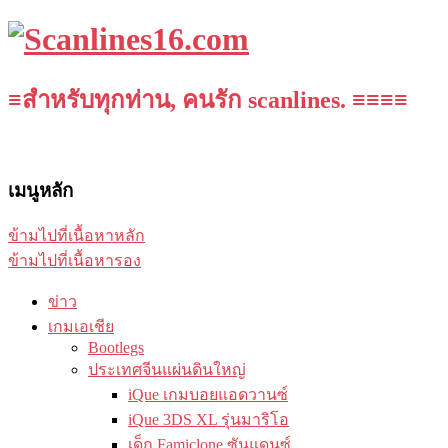
≡สำหรับทุกท่าน, คนรัก scanlines. ≡≡≡≡
เมนูหลัก
ข้ามไปที่เนื้อหาหลัก
ข้ามไปที่เนื้อหารอง
ข่าว
เกมเอเชีย
Bootlegs
ประเทศจีนแผ่นดินใหญ่
iQue เกมบอยแอดวานซ์
iQue 3DS XL รุ่นมาริโอ
เด็ก Famiclone ซันแดนซ์