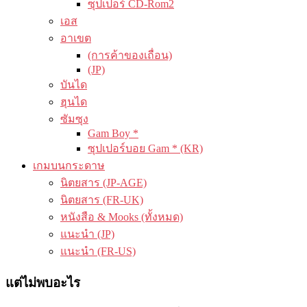
ซุปเปอร์ CD-Rom2
เอส
อาเขต
(การค้าของเถื่อน)
(JP)
บันได
ฮุนได
ซัมซุง
Gam Boy *
ซุปเปอร์บอย Gam * (KR)
เกมบนกระดาษ
นิตยสาร (JP-AGE)
นิตยสาร (FR-UK)
หนังสือ & Mooks (ทั้งหมด)
แนะนำ (JP)
แนะนำ (FR-US)
แต่ไม่พบอะไร