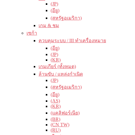
(JP)
(อียู)
(สหรัฐอเมริกา)
เกม & ชม
เซก้า
ควบคุมระบบ / III ทำเครื่องหมาย
(อียู)
(JP)
(KR)
เกมเกียร์ (ทั้งหมด)
ล้านขับ / แหล่งกำเนิด
(JP)
(สหรัฐอเมริกา)
(อียู)
(AS)
(KR)
(แคลิฟอร์เนีย)
(BR)
(CN TW)
(RU)