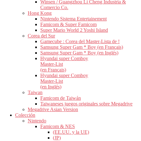
Winsen / Guangzhou Li Cheng Industria &
Comercio Co.
Hong Kong
Nintendo Sistema Entertainement
Famicom & Super Famicom
Super Mario World 2 Yoshi Island
Corea del Sur
Gamecube : Corea del Master-Lista de !
Samsung Super Gam * Boy (en Français)
Samsung Super Gam * Boy (en Inglés)
Hyundai super Comboy
Master-List
(en Français)
Hyundai super Comboy
Master-List
(en Inglés)
Taiwan
Famicom de Taiwán
Taiwaneses juegos originales sobre Megadrive
Megadrive Asian Version
Colección
Nintendo
Famicom & NES
(EE.UU. y la UE)
(JP)