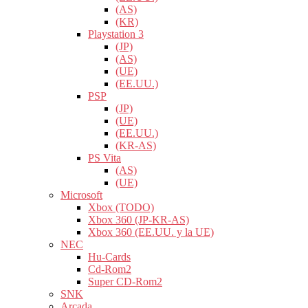
(AS)
(KR)
Playstation 3
(JP)
(AS)
(UE)
(EE.UU.)
PSP
(JP)
(UE)
(EE.UU.)
(KR-AS)
PS Vita
(AS)
(UE)
Microsoft
Xbox (TODO)
Xbox 360 (JP-KR-AS)
Xbox 360 (EE.UU. y la UE)
NEC
Hu-Cards
Cd-Rom2
Super CD-Rom2
SNK
Arcada