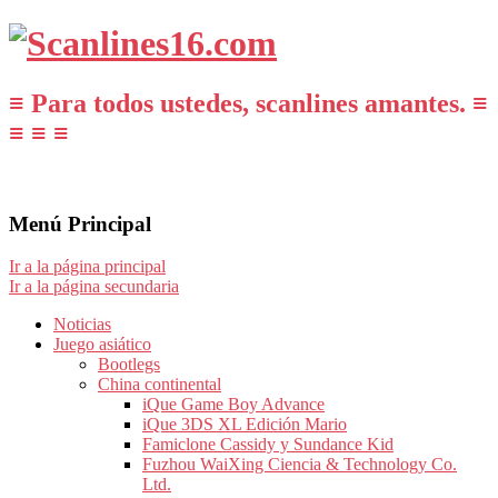
≡ Para todos ustedes, scanlines amantes. ≡
≡ ≡ ≡
Menú Principal
Ir a la página principal
Ir a la página secundaria
Noticias
Juego asiático
Bootlegs
China continental
iQue Game Boy Advance
iQue 3DS XL Edición Mario
Famiclone Cassidy y Sundance Kid
Fuzhou WaiXing Ciencia & Technology Co.
Ltd.