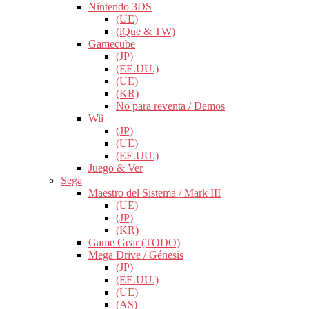
Nintendo 3DS
(UE)
(iQue & TW)
Gamecube
(JP)
(EE.UU.)
(UE)
(KR)
No para reventa / Demos
Wii
(JP)
(UE)
(EE.UU.)
Juego & Ver
Sega
Maestro del Sistema / Mark III
(UE)
(JP)
(KR)
Game Gear (TODO)
Mega Drive / Génesis
(JP)
(EE.UU.)
(UE)
(AS)