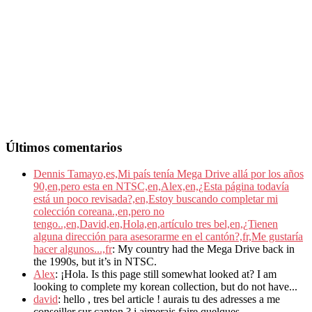
Últimos comentarios
Dennis Tamayo,es,Mi país tenía Mega Drive allá por los años
90,en,pero esta en NTSC,en,Alex,en,¿Esta página todavía
está un poco revisada?,en,Estoy buscando completar mi
colección coreana.,en,pero no
tengo..,en,David,en,Hola,en,artículo tres bel,en,¿Tienen
alguna dirección para asesorarme en el cantón?,fr,Me gustaría
hacer algunos...,fr
: My country had the Mega Drive back in
the 1990s, but it’s in NTSC.
Alex
: ¡Hola. Is this page still somewhat looked at? I am
looking to complete my korean collection, but do not have...
david
: hello , tres bel article ! aurais tu des adresses a me
conseiller sur canton ? j aimerais faire quelques...