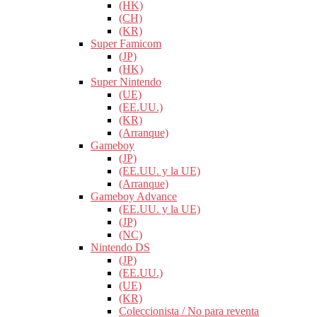
(HK)
(CH)
(KR)
Super Famicom
(JP)
(HK)
Super Nintendo
(UE)
(EE.UU.)
(KR)
(Arranque)
Gameboy
(JP)
(EE.UU. y la UE)
(Arranque)
Gameboy Advance
(EE.UU. y la UE)
(JP)
(NC)
Nintendo DS
(JP)
(EE.UU.)
(UE)
(KR)
Coleccionista / No para reventa