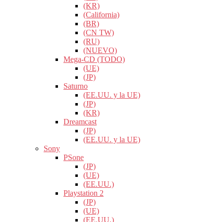
(KR)
(California)
(BR)
(CN TW)
(RU)
(NUEVO)
Mega-CD (TODO)
(UE)
(JP)
Saturno
(EE.UU. y la UE)
(JP)
(KR)
Dreamcast
(JP)
(EE.UU. y la UE)
Sony
PSone
(JP)
(UE)
(EE.UU.)
Playstation 2
(JP)
(UE)
(EE.UU.)