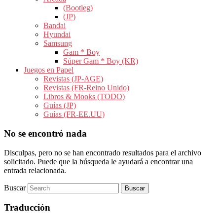
(Bootleg)
(JP)
Bandai
Hyundai
Samsung
Gam * Boy
Súper Gam * Boy (KR)
Juegos en Papel
Revistas (JP-AGE)
Revistas (FR-Reino Unido)
Libros & Mooks (TODO)
Guías (JP)
Guías (FR-EE.UU)
No se encontró nada
Disculpas, pero no se han encontrado resultados para el archivo
solicitado. Puede que la búsqueda le ayudará a encontrar una
entrada relacionada.
Buscar
Traducción