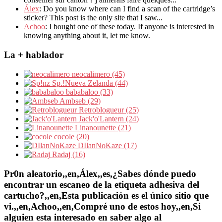
Álex
: Do you know where can I find a scan of the cartridge’s
sticker? This post is the only site that I saw...
Achoo
: I bought one of these today. If anyone is interested in
knowing anything about it, let me know.
La + hablador
neocalimero (45)
Sp.!Nueva Zelanda (44)
bababaloo (33)
Ambseb (29)
Retroblogueur (25)
Jack'o'Lantern (24)
Linanounette (21)
cocole (20)
DIlanNoKaze (17)
Radaj (16)
Pr0n aleatorio,,en,Álex,,es,¿Sabes dónde puedo
encontrar un escaneo de la etiqueta adhesiva del
cartucho?,,en,Esta publicación es el único sitio que
vi.,,en,Achoo,,en,Compré uno de estos hoy,,en,Si
alguien esta interesado en saber algo al