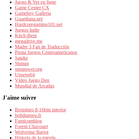
Juego & Ver en ligne
Game Center CX
Gameboy Galleria
Guardiana.net
Hardcoregaming101.net
Juegos Indie
Kitch-Bent
megadrive.me
Madre 3 Fan de Traducción
Pirata Juegos Centroamericanos
Satake
Shmup
smspower.org
Unseen64
Vídeo Juego Den
Mundial de Arcadas
J'aime suivre
Benishiro 8-16bits interior
bobdupneu.fr
Famicomblog
Forent Chavouet
Wolverine Barjot
Historia de la mierda