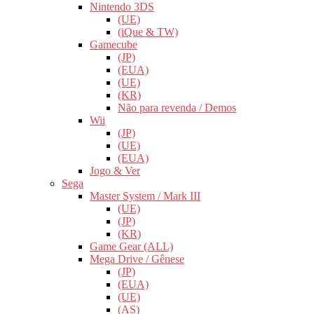
Nintendo 3DS
(UE)
(iQue & TW)
Gamecube
(JP)
(EUA)
(UE)
(KR)
Não para revenda / Demos
Wii
(JP)
(UE)
(EUA)
Jogo & Ver
Sega
Master System / Mark III
(UE)
(JP)
(KR)
Game Gear (ALL)
Mega Drive / Gênese
(JP)
(EUA)
(UE)
(AS)