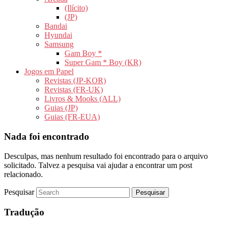
(Ilícito)
(JP)
Bandai
Hyundai
Samsung
Gam Boy *
Super Gam * Boy (KR)
Jogos em Papel
Revistas (JP-KOR)
Revistas (FR-UK)
Livros & Mooks (ALL)
Guias (JP)
Guias (FR-EUA)
Nada foi encontrado
Desculpas, mas nenhum resultado foi encontrado para o arquivo
solicitado. Talvez a pesquisa vai ajudar a encontrar um post
relacionado.
Pesquisar
Tradução