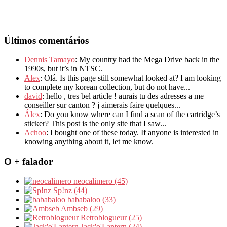
Últimos comentários
Dennis Tamayo
: My country had the Mega Drive back in the
1990s, but it’s in NTSC.
Alex
: Olá. Is this page still somewhat looked at? I am looking
to complete my korean collection, but do not have...
david
: hello , tres bel article ! aurais tu des adresses a me
conseiller sur canton ? j aimerais faire quelques...
Álex
: Do you know where can I find a scan of the cartridge’s
sticker? This post is the only site that I saw...
Achoo
: I bought one of these today. If anyone is interested in
knowing anything about it, let me know.
O + falador
neocalimero (45)
Sp!nz (44)
bababaloo (33)
Ambseb (29)
Retroblogueur (25)
Jack'o'Lantern (24)