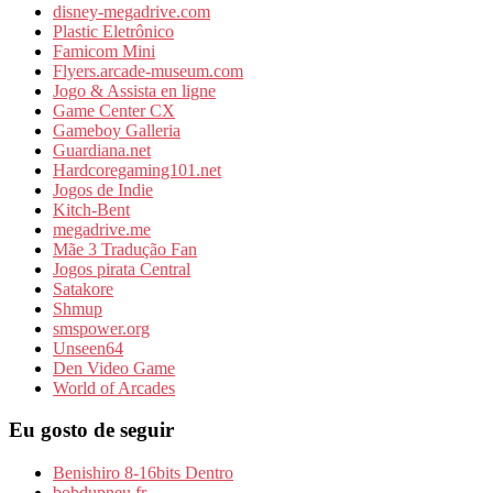
disney-megadrive.com
Plastic Eletrônico
Famicom Mini
Flyers.arcade-museum.com
Jogo & Assista en ligne
Game Center CX
Gameboy Galleria
Guardiana.net
Hardcoregaming101.net
Jogos de Indie
Kitch-Bent
megadrive.me
Mãe 3 Tradução Fan
Jogos pirata Central
Satakore
Shmup
smspower.org
Unseen64
Den Video Game
World of Arcades
Eu gosto de seguir
Benishiro 8-16bits Dentro
bobdupneu.fr