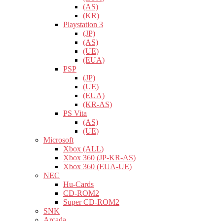
(AS)
(KR)
Playstation 3
(JP)
(AS)
(UE)
(EUA)
PSP
(JP)
(UE)
(EUA)
(KR-AS)
PS Vita
(AS)
(UE)
Microsoft
Xbox (ALL)
Xbox 360 (JP-KR-AS)
Xbox 360 (EUA-UE)
NEC
Hu-Cards
CD-ROM2
Super CD-ROM2
SNK
Arcada