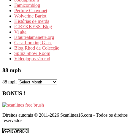
Famicomblog
Perfure Chavouet
Wolverine Barjot
Histórias de merda
iGREKKESS' Blog
Vi alta
lafautealamanette.org
Casa Looking Glass
Blog Rhod da Colecção
Sp!nz Show Room
Videojogos são rad
88 mph
88 mph
BONUS !
Direitos autorais © 2011-2026 Scanlines16.com - Todos os direitos
reservados