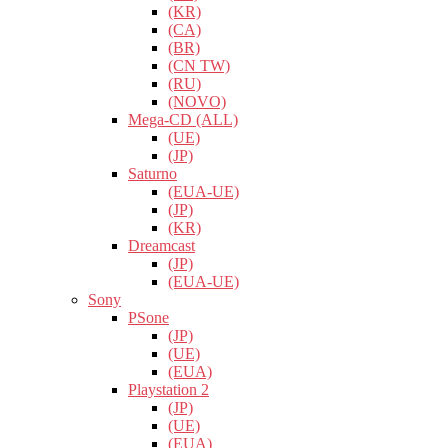
(KR)
(CA)
(BR)
(CN TW)
(RU)
(NOVO)
Mega-CD (ALL)
(UE)
(JP)
Saturno
(EUA-UE)
(JP)
(KR)
Dreamcast
(JP)
(EUA-UE)
Sony
PSone
(JP)
(UE)
(EUA)
Playstation 2
(JP)
(UE)
(EUA)