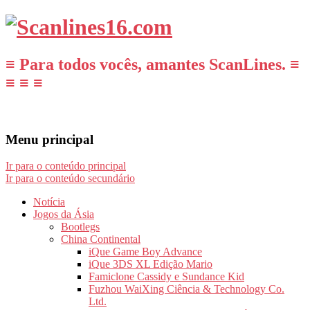
≡ Para todos vocês, amantes ScanLines. ≡
≡ ≡ ≡
Menu principal
Ir para o conteúdo principal
Ir para o conteúdo secundário
Notícia
Jogos da Ásia
Bootlegs
China Continental
iQue Game Boy Advance
iQue 3DS XL Edição Mario
Famiclone Cassidy e Sundance Kid
Fuzhou WaiXing Ciência & Technology Co.
Ltd.