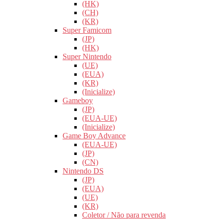
(HK)
(CH)
(KR)
Super Famicom
(JP)
(HK)
Super Nintendo
(UE)
(EUA)
(KR)
(Inicialize)
Gameboy
(JP)
(EUA-UE)
(Inicialize)
Game Boy Advance
(EUA-UE)
(JP)
(CN)
Nintendo DS
(JP)
(EUA)
(UE)
(KR)
Coletor / Não para revenda