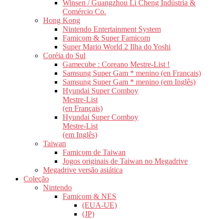
Winsen / Guangzhou Li Cheng Indústria &
Comércio Co.
Hong Kong
Nintendo Entertainment System
Famicom & Super Famicom
Super Mario World 2 Ilha do Yoshi
Coréia do Sul
Gamecube : Coreano Mestre-List !
Samsung Super Gam * menino (en Français)
Samsung Super Gam * menino (em Inglês)
Hyundai Super Comboy
Mestre-List
(en Français)
Hyundai Super Comboy
Mestre-List
(em Inglês)
Taiwan
Famicom de Taiwan
Jogos originais de Taiwan no Megadrive
Megadrive versão asiática
Coleção
Nintendo
Famicom & NES
(EUA-UE)
(JP)