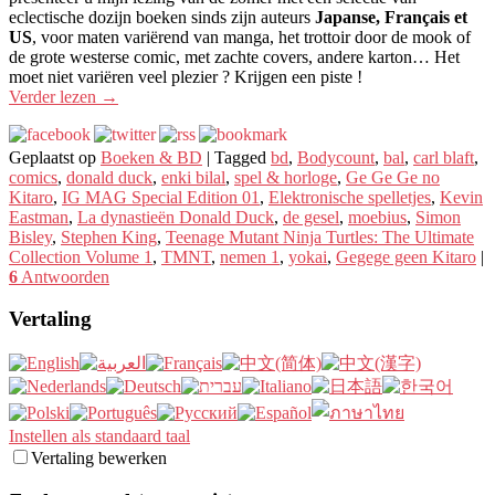
eclectische dozijn boeken sinds zijn auteurs
Japanse, Français et
US
, voor maten variërend van manga, het trottoir door de mook of
de grote westerse comic, met zachte covers, andere karton… Het
moet niet variëren veel plezier ? Krijgen een piste !
Verder lezen
→
Geplaatst op
Boeken & BD
|
Tagged
bd
,
Bodycount
,
bal
,
carl blaft
,
comics
,
donald duck
,
enki bilal
,
spel & horloge
,
Ge Ge Ge no
Kitaro
,
IG MAG Special Edition 01
,
Elektronische spelletjes
,
Kevin
Eastman
,
La dynastieën Donald Duck
,
de gesel
,
moebius
,
Simon
Bisley
,
Stephen King
,
Teenage Mutant Ninja Turtles: The Ultimate
Collection Volume 1
,
TMNT
,
nemen 1
,
yokai
,
Gegege geen Kitaro
|
6
Antwoorden
Vertaling
Instellen als standaard taal
Vertaling bewerken