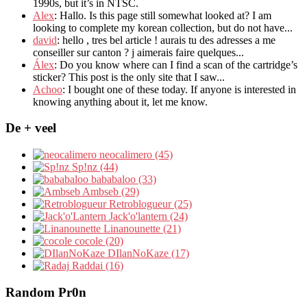
1990s
,
but it’s in NTSC
.
Alex
: Hallo.
Is this page still somewhat looked at
?
I am
looking to complete my korean collection
,
but do not have..
.
david
:
hello
,
tres bel article
!
aurais tu des adresses a me
conseiller sur canton
?
j aimerais faire quelques..
.
Álex
: Do you know where can I find a scan of the cartridge’s
sticker? This post is the only site that I saw...
Achoo
: I bought one of these today. If anyone is interested in
knowing anything about it, let me know.
De + veel
neocalimero (45)
Sp!nz (44)
bababaloo (33)
Ambseb (29)
Retroblogueur (25)
Jack'o'lantern (24)
Linanounette (21)
cocole (20)
DIlanNoKaze (17)
Raddai (16)
Random Pr0n