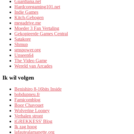
Guardiana.net
Hardcoregaming101.net
Indie Games
Kitch-Gebogen
megadrive.me
Moeder 3 Fan Vertaling
Gekopieerde Games Central
Satakore
Shmup
smspower.org
Unseen64
The Video Game
Wereld van Arcades
Ik wil volgen
Benishiro 8-16bits Inside
bobdupneu.fr
Famicomblog
Boor Chavouet
Wolverine Looney
Verhalen stront
iGREKKESS' Blog
Ik zag hoog
lafautealamanette.org