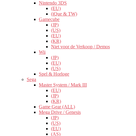
Nintendo 3DS
(EU)
(iQue & TW)
Gamecube
(JP)
(US)
(EU)
(KR)
Niet voor de Verkoop / Demos
Wii
(JP)
(EU)
(US)
Spel & Horloge
Sega
Master System / Mark III
(EU)
(JP)
(KR)
Game Gear (ALL)
Mega Drive / Genesis
(JP)
(US)
(EU)
(AS)