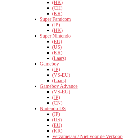
(HK)
(CH)
(KR)
Super Famicom
(JP)
(HK)
Super Nintendo
(EU)
(US)
(KR)
(Laars)
Gameboy
(JP)
(VS-EU)
(Laars)
Gameboy Advance
(VS-EU)
(JP)
(CN)
Nintendo DS
(JP)
(US)
(EU)
(KR)
Verzamelaar / Niet voor de Verkoop