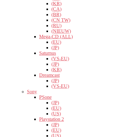
(KR)
(CA)
(BR)
(CN TW)
(RU)
(NIEUW)
Mega-CD (ALL)
(EU)
(JP)
Saturnus
(VS-EU)
(JP)
(KR)
Dreamcast
(JP)
(VS-EU)
Sony
PSone
(JP)
(EU)
(US)
Playstation 2
(JP)
(EU)
(US)