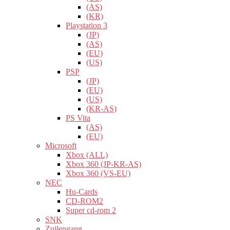
(AS)
(KR)
Playstation 3
(JP)
(AS)
(EU)
(US)
PSP
(JP)
(EU)
(US)
(KR-AS)
PS Vita
(AS)
(EU)
Microsoft
Xbox (ALL)
Xbox 360 (JP-KR-AS)
Xbox 360 (VS-EU)
NEC
Hu-Cards
CD-ROM2
Super cd-rom 2
SNK
Zuilengang