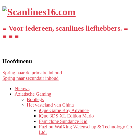
≡ Voor iedereen, scanlines liefhebbers. ≡
≡ ≡ ≡
Hoofdmenu
Spring naar de primaire inhoud
Spring naar secundair inhoud
Nieuws
Aziatische Gaming
Bootlegs
Het vasteland van China
iQue Game Boy Advance
iQue 3DS XL Edition Mario
Famiclone Sundance Kid
Fuzhou WaiXing Wetenschap & Technology Co.
Ltd.