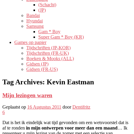
(Schacht)
(JP)
Bandai
Hyundai
Samsung
Gam * Boy
Super Gam * Boy (KR)
Games op papier
Tijdschriften (JP-KOR)
Tijdschriften (FR-UK)
Boeken & Mooks (ALL)
Gidsen (JP)
Gidsen (FR-US)
Tag Archives:
Kevin Eastman
Mijn lezingen waren
Geplaatst op
16 Augustus 2011
door
Dentifritz
6
Dat is het ik eindelijk wat tijd gevonden om een ​​wetsvoorstel dat is
af te ronden
in mijn ontwerpen voor meer dan een maand
… Ik
presenteer u mijn lezing van de zomer met een selectie van