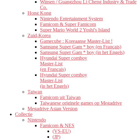
Winsen / Guangzhou Li Cheng Industry & Trade
Co.
Hong Kong
Nintendo Entertainment System
Famicom & Super Famicom
Super Mario World 2 Yoshi's Island
Zuid-Korea
Gamecube : Koreaanse Master-List !
Samsung Super Gam * boy (en Français)
Samsung Super Gam * boy (in het Engels)
Hyundai Super comboy
Master-List
(en Français)
Hyundai Super comboy
Master-List
(in het Engels)
Taiwan
Famicom uit Taiwan
Taiwanese originele games op Megadrive
Megadrive Asian Version
Collectie
Nintendo
Famicom & NES
(VS-EU)
(JP)