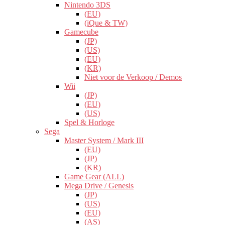
Nintendo 3DS
(EU)
(iQue & TW)
Gamecube
(JP)
(US)
(EU)
(KR)
Niet voor de Verkoop / Demos
Wii
(JP)
(EU)
(US)
Spel & Horloge
Sega
Master System / Mark III
(EU)
(JP)
(KR)
Game Gear (ALL)
Mega Drive / Genesis
(JP)
(US)
(EU)
(AS)