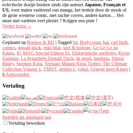
eclectische dozijn boeken sinds zijn auteurs
Japanse, Français et
US
, voor maten variërend van manga, het trottoir door de mook of
de grote westerse comic, met zachte covers, andere karton… Het
moet niet variëren veel plezier ? Krijgen een piste !
Verder lezen
→
Geplaatst op
Boeken & BD
|
Tagged
bd
,
Bodycount
,
bal
,
carl blaft
,
comics
,
donald duck
,
enki bilal
,
spel & horloge
,
Ge Ge Ge no
Kitaro
,
IG MAG Special Edition 01
,
Elektronische spelletjes
,
Kevin
Eastman
,
La dynastieën Donald Duck
,
de gesel
,
moebius
,
Simon
Bisley
,
Stephen King
,
Teenage Mutant Ninja Turtles: The Ultimate
Collection Volume 1
,
TMNT
,
nemen 1
,
yokai
,
Gegege geen Kitaro
|
6
Antwoorden
Vertaling
Instellen als standaard taal
Vertaling bewerken