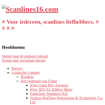
≡ Voor iedereen, scanlines liefhebbers. ≡
≡ ≡ ≡
Hoofdmenu
Spring naar de primaire inhoud
Spring naar secundair inhoud
Nieuws
Aziatische Gaming
Bootlegs
Het vasteland van China
iQue Game Boy Advance
iQue 3DS XL Edition Mario
Famiclone Sundance Kid
Fuzhou WaiXing Wetenschap & Technology Co.
Ltd.