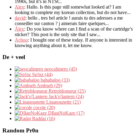
1990s
,
but it’s in NTSC
.
Alex
: Hallo.
Is this page still somewhat looked at
?
I am
looking to complete my korean collection
,
but do not have..
.
david
:
hello
,
tres bel article
!
aurais tu des adresses a me
conseiller sur canton
?
j aimerais faire quelques..
.
Álex
: Do you know where can I find a scan of the cartridge’s
sticker? This post is the only site that I saw...
Achoo
: I bought one of these today. If anyone is interested in
knowing anything about it, let me know.
De + veel
neocalimero (45)
Sp!nz (44)
bababaloo (33)
Ambseb (29)
Retroblogueur (25)
Jack'o'lantern (24)
Linanounette (21)
cocole (20)
DIlanNoKaze (17)
Raddai (16)
Random Pr0n