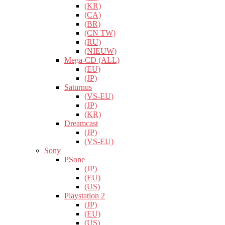
(KR)
(CA)
(BR)
(CN TW)
(RU)
(NIEUW)
Mega-CD (ALL)
(EU)
(JP)
Saturnus
(VS-EU)
(JP)
(KR)
Dreamcast
(JP)
(VS-EU)
Sony
PSone
(JP)
(EU)
(US)
Playstation 2
(JP)
(EU)
(US)