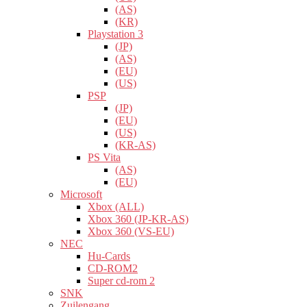
(AS)
(KR)
Playstation 3
(JP)
(AS)
(EU)
(US)
PSP
(JP)
(EU)
(US)
(KR-AS)
PS Vita
(AS)
(EU)
Microsoft
Xbox (ALL)
Xbox 360 (JP-KR-AS)
Xbox 360 (VS-EU)
NEC
Hu-Cards
CD-ROM2
Super cd-rom 2
SNK
Zuilengang