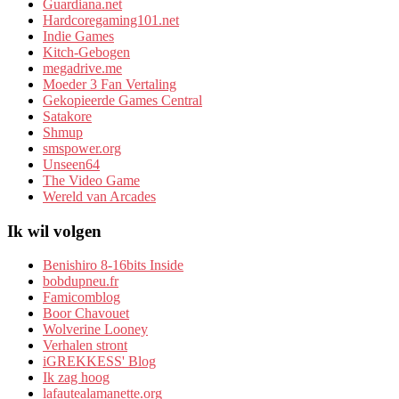
Guardiana.net
Hardcoregaming101.net
Indie Games
Kitch-Gebogen
megadrive.me
Moeder 3 Fan Vertaling
Gekopieerde Games Central
Satakore
Shmup
smspower.org
Unseen64
The Video Game
Wereld van Arcades
Ik wil volgen
Benishiro 8-16bits Inside
bobdupneu.fr
Famicomblog
Boor Chavouet
Wolverine Looney
Verhalen stront
iGREKKESS' Blog
Ik zag hoog
lafautealamanette.org