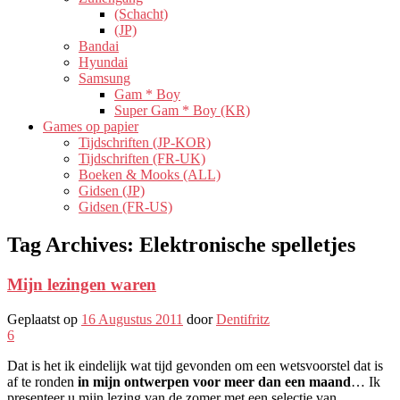
(Schacht)
(JP)
Bandai
Hyundai
Samsung
Gam * Boy
Super Gam * Boy (KR)
Games op papier
Tijdschriften (JP-KOR)
Tijdschriften (FR-UK)
Boeken & Mooks (ALL)
Gidsen (JP)
Gidsen (FR-US)
Tag Archives:
Elektronische spelletjes
Mijn lezingen waren
Geplaatst op
16 Augustus 2011
door
Dentifritz
6
Dat is het ik eindelijk wat tijd gevonden om een ​​wetsvoorstel dat is
af te ronden
in mijn ontwerpen voor meer dan een maand
… Ik
presenteer u mijn lezing van de zomer met een selectie van