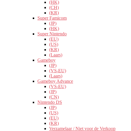
(HK)
(CH)
(KR)
Super Famicom
(JP)
(HK)
Super Nintendo
(EU)
(US)
(KR)
(Laars)
Gameboy
(JP)
(VS-EU)
(Laars)
Gameboy Advance
(VS-EU)
(JP)
(CN)
Nintendo DS
(JP)
(US)
(EU)
(KR)
Verzamelaar / Niet voor de Verkoop