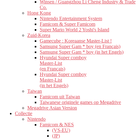
Winsen / Guangzhou Li Cheng Industry & Trade
Co.
Hong Kong
Nintendo Entertainment System
Famicom & Super Famicom
Super Mario World 2 Yoshi's Island
Zuid-Korea
Gamecube : Koreaanse Master-List !
Samsung Super Gam * boy (en Français)
Samsung Super Gam * boy (in het Engels)
Hyundai Super comboy
Master-List
(en Français)
Hyundai Super comboy
Master-List
(in het Engels)
Taiwan
Famicom uit Taiwan
Taiwanese originele games op Megadrive
Megadrive Asian Version
Collectie
Nintendo
Famicom & NES
(VS-EU)
(JP)