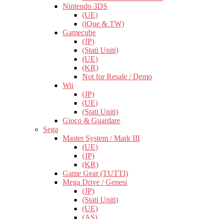
Nintendo 3DS
(UE)
(iQue & TW)
Gamecube
(JP)
(Stati Uniti)
(UE)
(KR)
Not for Resale / Demo
Wii
(JP)
(UE)
(Stati Uniti)
Gioco & Guardare
Sega
Master System / Mark III
(UE)
(JP)
(KR)
Game Gear (TUTTI)
Mega Drive / Genesi
(JP)
(Stati Uniti)
(UE)
(AS)