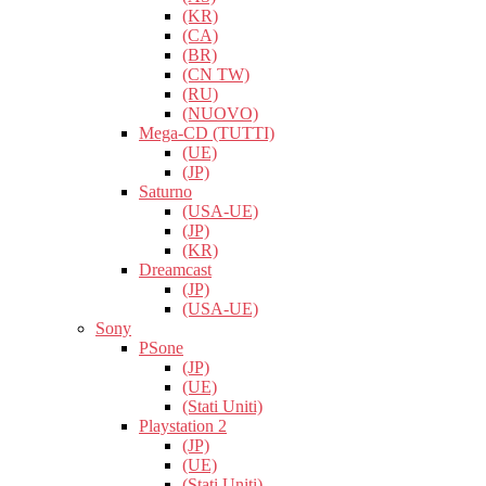
(KR)
(CA)
(BR)
(CN TW)
(RU)
(NUOVO)
Mega-CD (TUTTI)
(UE)
(JP)
Saturno
(USA-UE)
(JP)
(KR)
Dreamcast
(JP)
(USA-UE)
Sony
PSone
(JP)
(UE)
(Stati Uniti)
Playstation 2
(JP)
(UE)
(Stati Uniti)