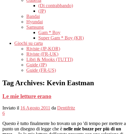
Galleria
(Di contrabbando)
(JP)
Bandai
Hyundai
Samsung
Gam * Boy
Super Gam * Boy (KR)
Giochi su carta
Riviste (JP-KOR)
Riviste (FR-UK)
Libri & Mooks (TUTTI)
Guide (JP)
Guide (FR-US)
Tag Archives:
Kevin Eastman
Le mie letture erano
Inviato il
16 Agosto 2011
da
Dentifritz
6
Questo è tutto finalmente ho trovato un po 'di tempo per mettere a
punto un disegno di legge che è
nelle mie bozze per più di un