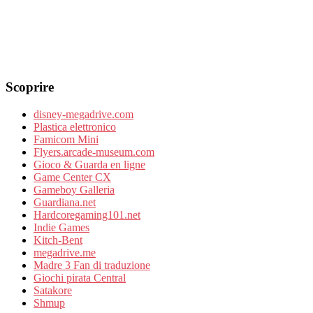
Scoprire
disney-megadrive.com
Plastica elettronico
Famicom Mini
Flyers.arcade-museum.com
Gioco & Guarda en ligne
Game Center CX
Gameboy Galleria
Guardiana.net
Hardcoregaming101.net
Indie Games
Kitch-Bent
megadrive.me
Madre 3 Fan di traduzione
Giochi pirata Central
Satakore
Shmup