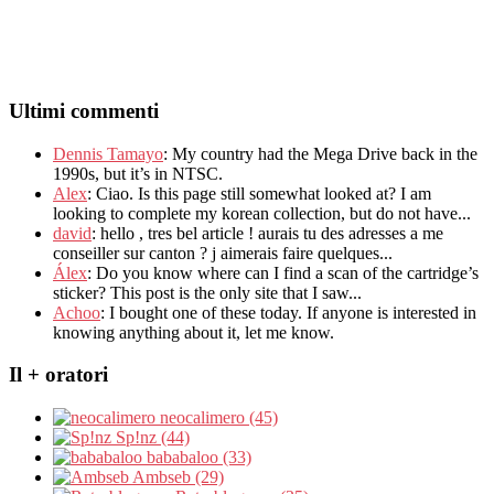
Ultimi commenti
Dennis Tamayo
:
My country had the Mega Drive back in the
1990s
,
but it’s in NTSC
.
Alex
: Ciao.
Is this page still somewhat looked at
?
I am
looking to complete my korean collection
,
but do not have..
.
david
:
hello
,
tres bel article
!
aurais tu des adresses a me
conseiller sur canton
?
j aimerais faire quelques..
.
Álex
: Do you know where can I find a scan of the cartridge’s
sticker? This post is the only site that I saw...
Achoo
: I bought one of these today. If anyone is interested in
knowing anything about it, let me know.
Il + oratori
neocalimero (45)
Sp!nz (44)
bababaloo (33)
Ambseb (29)