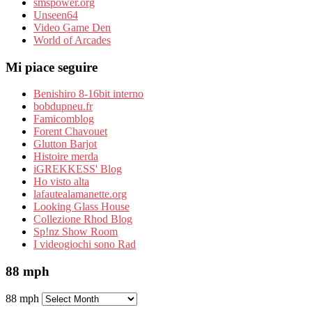
smspower.org
Unseen64
Video Game Den
World of Arcades
Mi piace seguire
Benishiro 8-16bit interno
bobdupneu.fr
Famicomblog
Forent Chavouet
Glutton Barjot
Histoire merda
iGREKKESS' Blog
Ho visto alta
lafautealamanette.org
Looking Glass House
Collezione Rhod Blog
Sp!nz Show Room
I videogiochi sono Rad
88 mph
88 mph