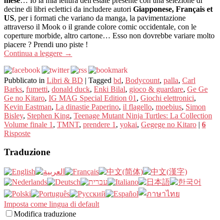
mese
… Io la mia lettura dell'estate presente con una selezione di
decine di libri eclettici da includere autori
Giapponese, Français et
US
, per i formati che variano da manga, la pavimentazione
attraverso il Mook o il grande colore comic occidentale, con le
coperture morbide, altro cartone… Esso non dovrebbe variare molto
piacere ? Prendi uno piste !
Continua a leggere
→
Pubblicato in
Libri & BD
|
Tagged
bd
,
Bodycount
,
palla
,
Carl
Barks
,
fumetti
,
donald duck
,
Enki Bilal
,
gioco & guardare
,
Ge Ge
Ge no Kitaro
,
IG MAG Special Edition 01
,
Giochi elettronici
,
Kevin Eastman
,
La dinastie Paperino
,
il flagello
,
moebius
,
Simon
Bisley
,
Stephen King
,
Teenage Mutant Ninja Turtles: La Collection
Volume finale 1
,
TMNT
,
prendere 1
,
yokai
,
Gegege no Kitaro
|
6
Risposte
Traduzione
Imposta come lingua di default
Modifica traduzione