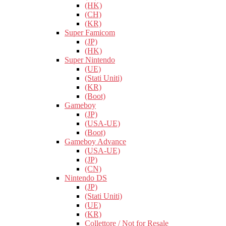
(HK)
(CH)
(KR)
Super Famicom
(JP)
(HK)
Super Nintendo
(UE)
(Stati Uniti)
(KR)
(Boot)
Gameboy
(JP)
(USA-UE)
(Boot)
Gameboy Advance
(USA-UE)
(JP)
(CN)
Nintendo DS
(JP)
(Stati Uniti)
(UE)
(KR)
Collettore / Not for Resale