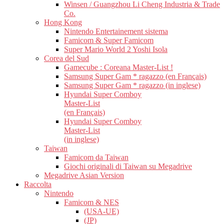
Winsen / Guangzhou Li Cheng Industria & Trade
Co.
Hong Kong
Nintendo Entertainement sistema
Famicom & Super Famicom
Super Mario World 2 Yoshi Isola
Corea del Sud
Gamecube : Coreana Master-List !
Samsung Super Gam * ragazzo (en Français)
Samsung Super Gam * ragazzo (in inglese)
Hyundai Super Comboy
Master-List
(en Français)
Hyundai Super Comboy
Master-List
(in inglese)
Taiwan
Famicom da Taiwan
Giochi originali di Taiwan su Megadrive
Megadrive Asian Version
Raccolta
Nintendo
Famicom & NES
(USA-UE)
(JP)