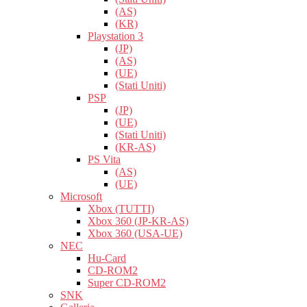
(AS)
(KR)
Playstation 3
(JP)
(AS)
(UE)
(Stati Uniti)
PSP
(JP)
(UE)
(Stati Uniti)
(KR-AS)
PS Vita
(AS)
(UE)
Microsoft
Xbox (TUTTI)
Xbox 360 (JP-KR-AS)
Xbox 360 (USA-UE)
NEC
Hu-Card
CD-ROM2
Super CD-ROM2
SNK