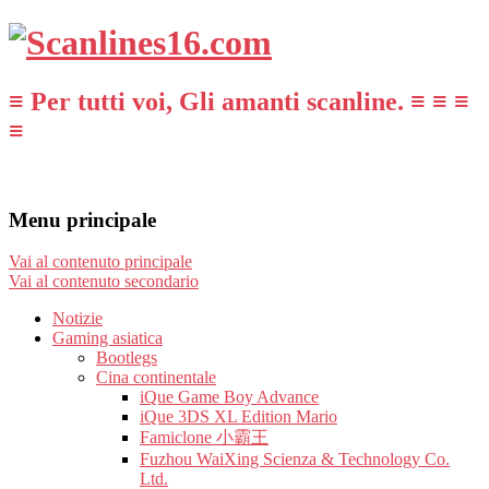
≡ Per tutti voi, Gli amanti scanline. ≡ ≡ ≡
≡
Menu principale
Vai al contenuto principale
Vai al contenuto secondario
Notizie
Gaming asiatica
Bootlegs
Cina continentale
iQue Game Boy Advance
iQue 3DS XL Edition Mario
Famiclone 小霸王
Fuzhou WaiXing Scienza & Technology Co.
Ltd.