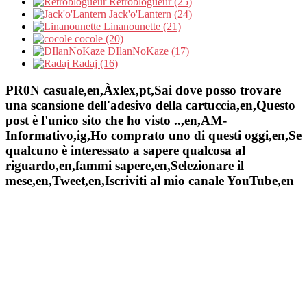
Retroblogueur (25)
Jack'o'Lantern (24)
Linanounette (21)
cocole (20)
DIlanNoKaze (17)
Radaj (16)
PR0N casuale,en,Àxlex,pt,Sai dove posso trovare
una scansione dell'adesivo della cartuccia,en,Questo
post è l'unico sito che ho visto ..,en,AM-
Informativo,ig,Ho comprato uno di questi oggi,en,Se
qualcuno è interessato a sapere qualcosa al
riguardo,en,fammi sapere,en,Selezionare il
mese,en,Tweet,en,Iscriviti al mio canale YouTube,en