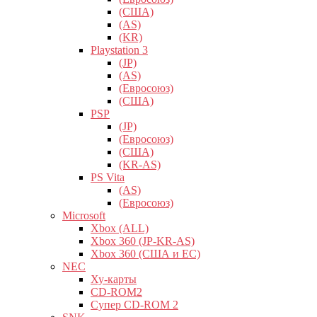
(США)
(AS)
(KR)
Playstation 3
(JP)
(AS)
(Евросоюз)
(США)
PSP
(JP)
(Евросоюз)
(США)
(KR-AS)
PS Vita
(AS)
(Евросоюз)
Microsoft
Xbox (ALL)
Xbox 360 (JP-KR-AS)
Xbox 360 (США и ЕС)
NEC
Ху-карты
CD-ROM2
Супер CD-ROM 2