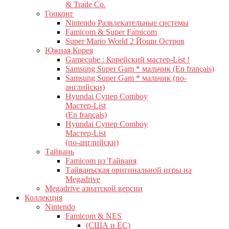
& Trade Co.
Гонконг
Nintendo Развлекательные системы
Famicom & Super Famicom
Super Mario World 2 Йоши Остров
Южная Корея
Gamecube : Корейский мастер-List !
Samsung Super Gam * мальчик (En français)
Samsung Super Gam * мальчик (по-
английски)
Hyundai Супер Comboy
Мастер-List
(En français)
Hyundai Супер Comboy
Мастер-List
(по-английски)
Тайвань
Famicom из Тайваня
Тайваньская оригинальной игры на
Megadrive
Megadrive азиатской версии
Коллекция
Nintendo
Famicom & NES
(США и ЕС)