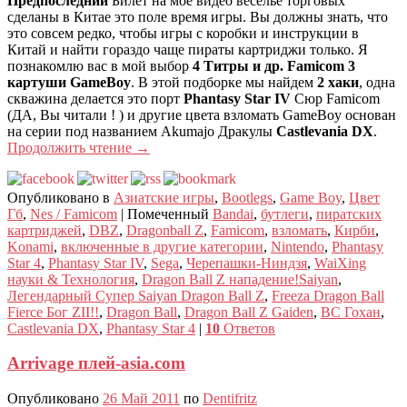
Предпоследний
Билет на мое видео веселье торговых
сделаны в Китае это поле время игры. Вы должны знать, что
это совсем редко, чтобы игры с коробки и инструкции в
Китай и найти гораздо чаще пираты картриджи только. Я
познакомлю вас в мой выбор
4 Титры и др. Famicom 3
картуши GameBoy
. В этой подборке мы найдем
2 хаки
, одна
скважина делается это порт
Phantasy Star IV
Сюр Famicom
(ДА, Вы читали ! ) и другие цвета взломать GameBoy основан
на серии под названием Akumajo Дракулы
Castlevania DX
.
Продолжить чтение
→
Опубликовано в
Азиатские игры
,
Bootlegs
,
Game Boy
,
Цвет
Гб
,
Nes / Famicom
|
Помеченный
Bandai
,
бутлеги
,
пиратских
картриджей
,
DBZ
,
Dragonball Z
,
Famicom
,
взломать
,
Кирби
,
Konami
,
включенные в другие категории
,
Nintendo
,
Phantasy
Star 4
,
Phantasy Star IV
,
Sega
,
Черепашки-Ниндзя
,
WaiXing
науки & Технология
,
Dragon Ball Z нападение!Saiyan
,
Легендарный Супер Saiyan Dragon Ball Z
,
Freeza Dragon Ball
Fierce Бог ZII!!
,
Dragon Ball
,
Dragon Ball Z Gaiden
,
ВС Гохан
,
Castlevania DX
,
Phantasy Star 4
|
10
Ответов
Arrivage плей-asia.com
Опубликовано
26 Май 2011
по
Dentifritz