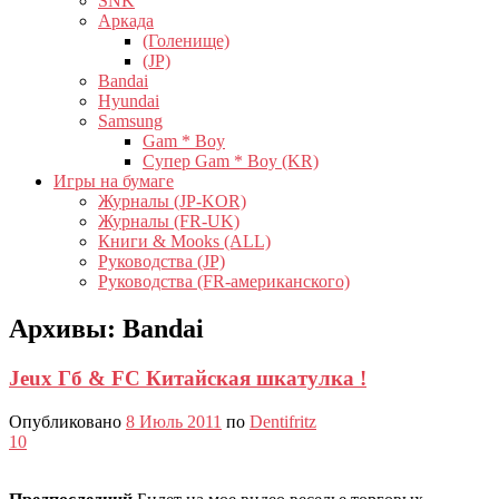
SNK
Аркада
(Голенище)
(JP)
Bandai
Hyundai
Samsung
Gam * Boy
Супер Gam * Boy (KR)
Игры на бумаге
Журналы (JP-KOR)
Журналы (FR-UK)
Книги & Mooks (ALL)
Руководства (JP)
Руководства (FR-американского)
Архивы:
Bandai
Jeux Гб & FC Китайская шкатулка !
Опубликовано
8 Июль 2011
по
Dentifritz
10