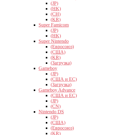
(JP)
(HK)
(CH)
(KR)
Super Famicom
(JP)
(HK)
Super Nintendo
(Евросоюз)
(США)
(KR)
(Загрузка)
Gameboy
(JP)
(США и ЕС)
(Загрузка)
Gameboy Advance
(США и ЕС)
(JP)
(CN)
Nintendo DS
(JP)
(США)
(Евросоюз)
(KR)