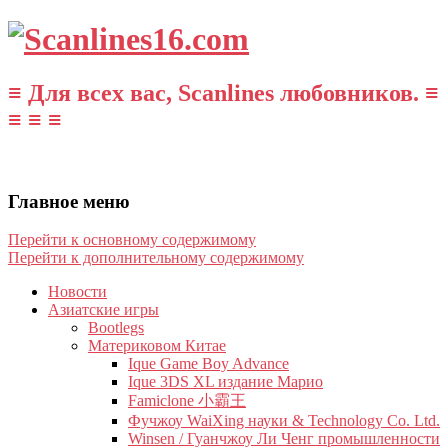
≡ Для всех вас, Scanlines любовников. ≡
≡ ≡ ≡
Главное меню
Перейти к основному содержимому
Перейти к дополнительному содержимому
Новости
Азиатские игры
Bootlegs
Материковом Китае
Ique Game Boy Advance
Ique 3DS XL издание Марио
Famiclone 小霸王
Фучжоу WaiXing науки & Technology Co. Ltd.
Winsen / Гуанчжоу Ли Ченг промышленности