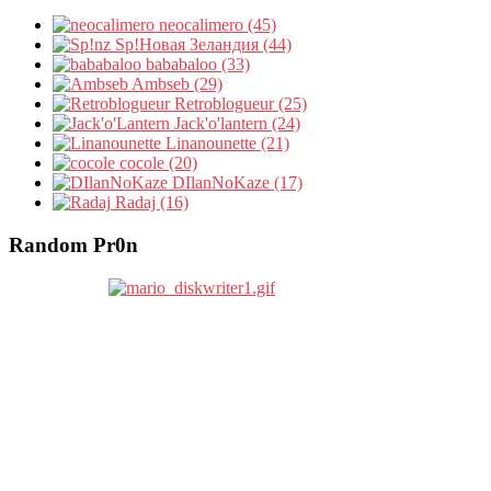
neocalimero (45)
Sp!Новая Зеландия (44)
bababaloo (33)
Ambseb (29)
Retroblogueur (25)
Jack'o'lantern (24)
Linanounette (21)
cocole (20)
DIlanNoKaze (17)
Radaj (16)
Random Pr0n