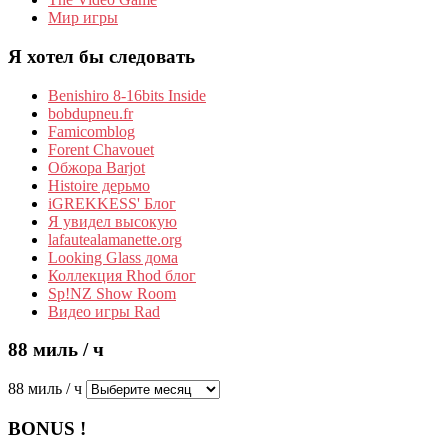
Мир игры
Я хотел бы следовать
Benishiro 8-16bits Inside
bobdupneu.fr
Famicomblog
Forent Chavouet
Обжора Barjot
Histoire дерьмо
iGREKKESS' Блог
Я увидел высокую
lafautealamanette.org
Looking Glass дома
Коллекция Rhod блог
Sp!NZ Show Room
Видео игры Rad
88 миль / ч
88 миль / ч
BONUS !