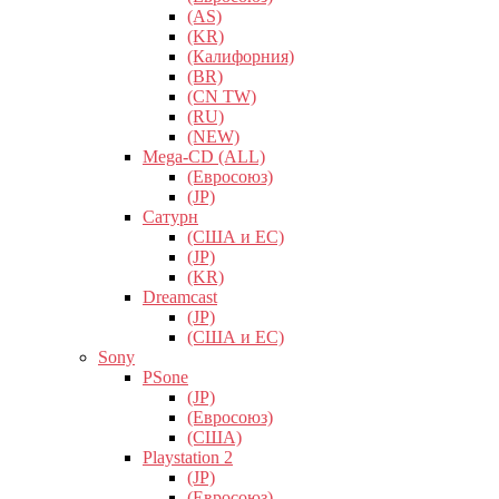
(AS)
(KR)
(Калифорния)
(BR)
(CN TW)
(RU)
(NEW)
Mega-CD (ALL)
(Евросоюз)
(JP)
Сатурн
(США и ЕС)
(JP)
(KR)
Dreamcast
(JP)
(США и ЕС)
Sony
PSone
(JP)
(Евросоюз)
(США)
Playstation 2
(JP)
(Евросоюз)