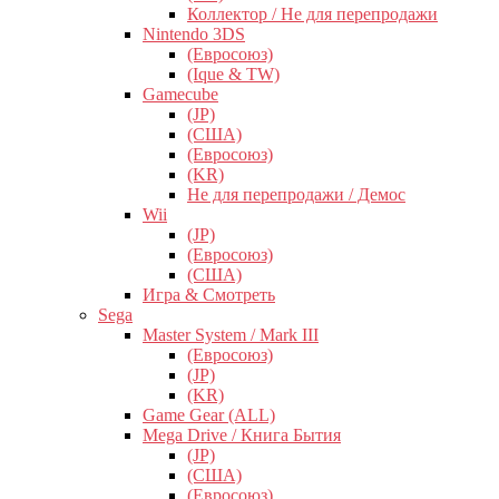
Коллектор / Не для перепродажи
Nintendo 3DS
(Евросоюз)
(Ique & TW)
Gamecube
(JP)
(США)
(Евросоюз)
(KR)
Не для перепродажи / Демос
Wii
(JP)
(Евросоюз)
(США)
Игра & Смотреть
Sega
Master System / Mark III
(Евросоюз)
(JP)
(KR)
Game Gear (ALL)
Mega Drive / Книга Бытия
(JP)
(США)
(Евросоюз)