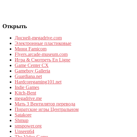
Открыть
Дисней-megadrive.com
Электронные пластиковые
Мини Famicom
Flyers.arcade-museum.com
Игра & Смотреть En Ligne
Game Center CX
Gameboy Galleria
Guardiana.net
Hardcoregaming101.net
Indie Games
Kitch-Bent
megadrive.me
Мать 3 Вентилятор перевода
Пиратские игры Центральном
Satakore
Shmup
smspower.org
Unseen64
The Video Game