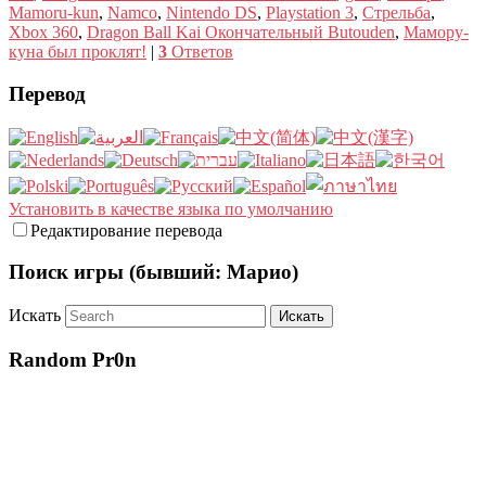
Mamoru-kun
,
Namco
,
Nintendo DS
,
Playstation 3
,
Стрельба
,
Xbox 360
,
Dragon Ball Kai Окончательный Butouden
,
Мамору-
куна был проклят!
|
3
Ответов
Перевод
Установить в качестве языка по умолчанию
Редактирование перевода
Поиск игры (бывший: Марио)
Искать
Random Pr0n