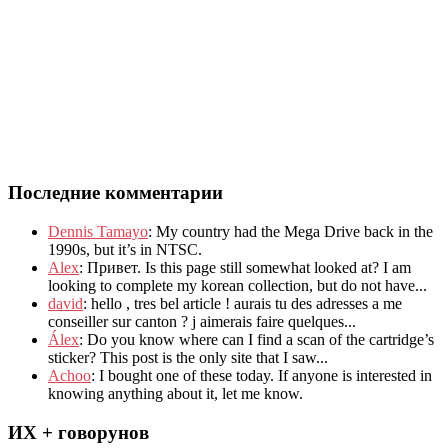
Последние комментарии
Dennis Tamayo
:
My country had the Mega Drive back in the
1990s
,
but it’s in NTSC
.
Alex
: Привет.
Is this page still somewhat looked at
?
I am
looking to complete my korean collection
,
but do not have..
.
david
:
hello
,
tres bel article
!
aurais tu des adresses a me
conseiller sur canton
?
j aimerais faire quelques..
.
Álex
: Do you know where can I find a scan of the cartridge’s
sticker? This post is the only site that I saw...
Achoo
: I bought one of these today. If anyone is interested in
knowing anything about it, let me know.
ИХ + говорунов