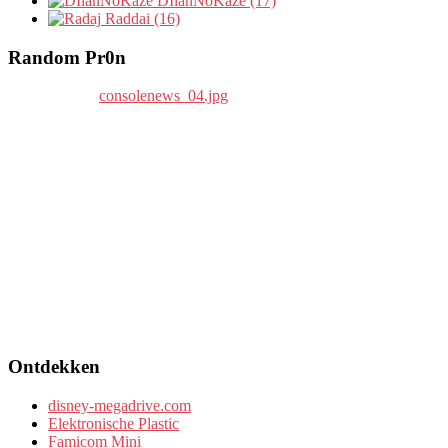
DIlanNoKaze (17)
Raddai (16)
Random Pr0n
Ontdekken
disney-megadrive.com
Elektronische Plastic
Famicom Mini