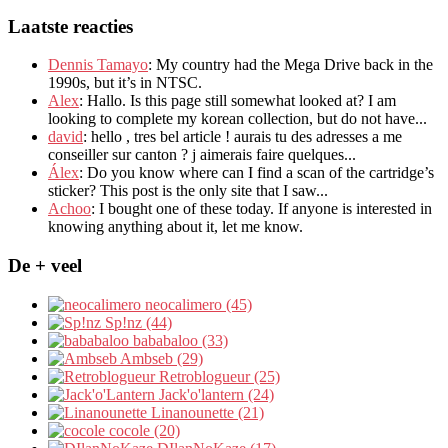
Laatste reacties
Dennis Tamayo
:
My country had the Mega Drive back in the
1990s
,
but it’s in NTSC
.
Alex
: Hallo.
Is this page still somewhat looked at
?
I am
looking to complete my korean collection
,
but do not have..
.
david
:
hello
,
tres bel article
!
aurais tu des adresses a me
conseiller sur canton
?
j aimerais faire quelques..
.
Álex
: Do you know where can I find a scan of the cartridge’s
sticker? This post is the only site that I saw...
Achoo
: I bought one of these today. If anyone is interested in
knowing anything about it, let me know.
De + veel
neocalimero (45)
Sp!nz (44)
bababaloo (33)
Ambseb (29)
Retroblogueur (25)
Jack'o'lantern (24)
Linanounette (21)
cocole (20)