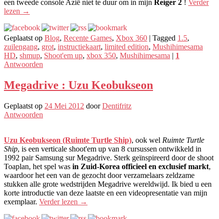
een tweede console Azië niet te duur om in mijn
Reiger 2
!
Verder
lezen
→
Geplaatst op
Blog
,
Recente Games
,
Xbox 360
|
Tagged
1.5
,
zuilengang
,
grot
,
instructiekaart
,
limited edition
,
Mushihimesama
HD
,
shmup
,
Shoot'em up
,
xbox 350
,
Mushihimesama
|
1
Antwoorden
Megadrive : Uzu Keobukseon
Geplaatst op
24 Mei 2012
door
Dentifritz
Antwoorden
Uzu Keobukseon (Ruimte Turtle Ship)
, ook wel
Ruimte Turtle
Ship
, is een verticale shoot'em up van 8 cursussen ontwikkeld in
1992 pair Samsung sur Megadrive. Sterk geïnspireerd door de shoot
Toaplan, het spel was
in Zuid-Korea officieel en exclusief markt
,
waardoor het een van de gezocht door verzamelaars zeldzame
stukken alle grote wedstrijden Megadrive wereldwijd. Ik bied u een
korte introductie van deze laatste en een videopresentatie van mijn
exemplaar.
Verder lezen
→