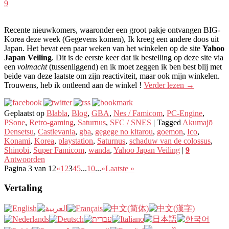
9
Recente nieuwkomers, waaronder een groot pakje ontvangen BIG-
Korea deze week (Gegevens komen), Ik kreeg een andere doos uit
Japan. Het bevat een paar weken van het winkelen op de site
Yahoo
Japan Veiling
. Dit is de eerste keer dat ik bestelling op deze site via
een
volmacht
(tussenliggend) en ik moet zeggen ik ben best blij met
beide van deze laatste om zijn reactiviteit, maar ook mijn winkelen.
Trouwens, heb ik ontleend aan de winkel !
Verder lezen
→
Geplaatst op
Blabla
,
Blog
,
GBA
,
Nes / Famicom
,
PC-Engine
,
PSone
,
Retro-gaming
,
Saturnus
,
SFC / SNES
|
Tagged
Akumajō
Densetsu
,
Castlevania
,
gba
,
gegege no kitarou
,
goemon
,
Ico
,
Konami
,
Korea
,
playstation
,
Saturnus
,
schaduw van de colossus
,
Shinobi
,
Super Famicom
,
wanda
,
Yahoo Japan Veiling
|
9
Antwoorden
Pagina 3 van 12
«
1
2
3
4
5
...
10
...
»
Laatste »
Vertaling