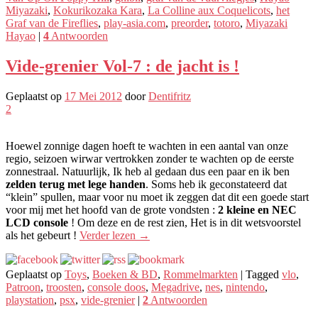
Miyazaki
,
Kokurikozaka Kara
,
La Colline aux Coquelicots
,
het
Graf van de Fireflies
,
play-asia.com
,
preorder
,
totoro
,
Miyazaki
Hayao
|
4
Antwoorden
Vide-grenier Vol-7 : de jacht is !
Geplaatst op
17 Mei 2012
door
Dentifritz
2
Hoewel zonnige dagen hoeft te wachten in een aantal van onze
regio, seizoen wirwar vertrokken zonder te wachten op de eerste
zonnestraal. Natuurlijk, Ik heb al gedaan dus een paar en ik ben
zelden terug met lege handen
. Soms heb ik geconstateerd dat
“klein” spullen, maar voor nu moet ik zeggen dat dit een goede start
voor mij met het hoofd van de grote vondsten :
2 kleine en NEC
LCD console
! Om deze en de rest zien, Het is in dit wetsvoorstel
als het gebeurt !
Verder lezen
→
Geplaatst op
Toys
,
Boeken & BD
,
Rommelmarkten
|
Tagged
vlo
,
Patroon
,
troosten
,
console doos
,
Megadrive
,
nes
,
nintendo
,
playstation
,
psx
,
vide-grenier
|
2
Antwoorden