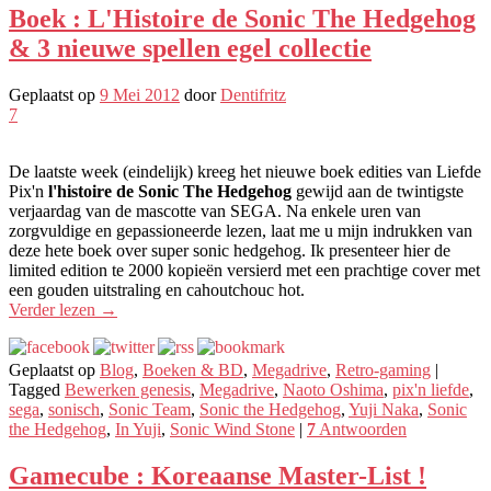
Boek : L'Histoire de Sonic The Hedgehog
& 3 nieuwe spellen egel collectie
Geplaatst op
9 Mei 2012
door
Dentifritz
7
De laatste week (eindelijk) kreeg het nieuwe boek edities van Liefde
Pix'n
l'histoire de Sonic The Hedgehog
gewijd aan de twintigste
verjaardag van de mascotte van SEGA. Na enkele uren van
zorgvuldige en gepassioneerde lezen, laat me u mijn indrukken van
deze hete boek over super sonic hedgehog. Ik presenteer hier de
limited edition te 2000 kopieën versierd met een prachtige cover met
een gouden uitstraling en cahoutchouc hot.
Verder lezen
→
Geplaatst op
Blog
,
Boeken & BD
,
Megadrive
,
Retro-gaming
|
Tagged
Bewerken genesis
,
Megadrive
,
Naoto Oshima
,
pix'n liefde
,
sega
,
sonisch
,
Sonic Team
,
Sonic the Hedgehog
,
Yuji Naka
,
Sonic
the Hedgehog
,
In Yuji
,
Sonic Wind Stone
|
7
Antwoorden
Gamecube : Koreaanse Master-List !