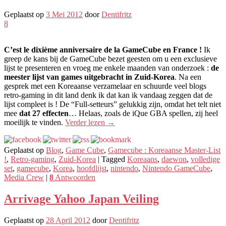
Geplaatst op
3 Mei 2012
door
Dentifritz
8
C’est le dixième anniversaire de la GameCube en France
!
Ik
greep de kans bij de GameCube bezet geesten om u een exclusieve
lijst te presenteren en vroeg me enkele maanden van onderzoek :
de
meester lijst van games uitgebracht in Zuid-Korea
. Na een
gesprek met een Koreaanse verzamelaar en schuurde veel blogs
retro-gaming in dit land denk ik dat kan ik vandaag zeggen dat de
lijst compleet is ! De “Full-setteurs” gelukkig zijn, omdat het telt niet
mee
dat 27 effecten
… Helaas, zoals de iQue GBA spellen, zij heel
moeilijk te vinden.
Verder lezen
→
Geplaatst op
Blog
,
Game Cube
,
Gamecube : Koreaanse Master-List
!
,
Retro-gaming
,
Zuid-Korea
|
Tagged
Koreaans
,
daewon
,
volledige
set
,
gamecube
,
Korea
,
hoofdlijst
,
nintendo
,
Nintendo GameCube
,
Media Crew
|
8
Antwoorden
Arrivage Yahoo Japan Veiling
Geplaatst op
28 April 2012
door
Dentifritz