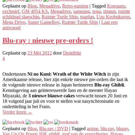
Geplaatst op
Blog
,
Megadrive
,
Retro-gaming
|
Tagged
Koreaans
,
exclusief
,
GM 4054 KS
,
Megadrive
,
samsung
,
sega
,
shmup
,
ruimte
schildpad slagschip
,
Ruimte Turtle Ship
,
toaplan
,
Uzu Keobukseon
,
Mega Drive
,
Super GameBoy
,
Ruimte Turtle Ship
|
Laat een
antwoord
Blu-ray : nieuwe pre-orders !
Geplaatst op
23 Mei 2012
door
Dentifritz
4
Ondertussen
Ni no Kuni: Wrath of the White Witch
in zijn
Amerikaanse release, hier zijn enkele nieuwe pre-orders die laat ik
de volgende nieuwe release in Japan herinneren
Blu-ray Ghibli
.
Kennisgeving aan geïnteresseerde fans en de meester Hayao
Miyazaki, de
3 nieuwe blauwe cakes
verwacht tussen 20 Juni en
18 volgend jaar juli en voor te stellen wat nasynchronisatie en
ondertiteling in het Frans.
Verder lezen
→
Geplaatst op
Blog
,
Blu-ray / DVD
|
Tagged
anime
,
blu-ray
,
bluray
,
Van Up On Poppy Hill
,
ghibli
,
graf van de vuurvliegjes
,
Hayao