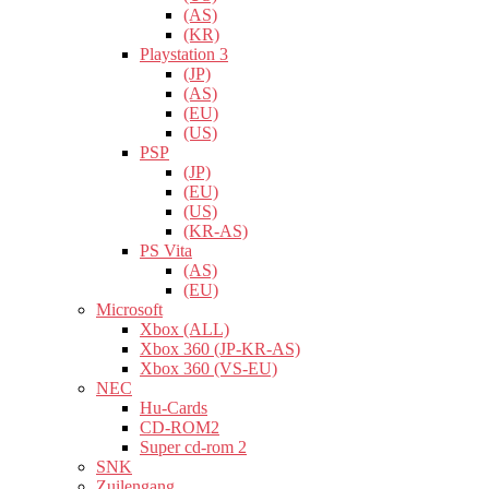
(AS)
(KR)
Playstation 3
(JP)
(AS)
(EU)
(US)
PSP
(JP)
(EU)
(US)
(KR-AS)
PS Vita
(AS)
(EU)
Microsoft
Xbox (ALL)
Xbox 360 (JP-KR-AS)
Xbox 360 (VS-EU)
NEC
Hu-Cards
CD-ROM2
Super cd-rom 2
SNK
Zuilengang