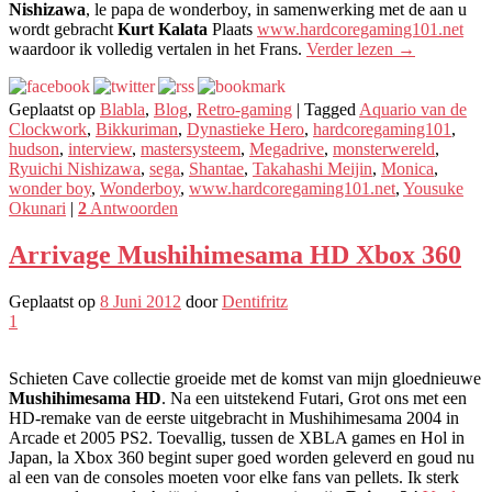
Nishizawa
, le papa de wonderboy, in samenwerking met de aan u
wordt gebracht
Kurt Kalata
Plaats
www.hardcoregaming101.net
waardoor ik volledig vertalen in het Frans.
Verder lezen
→
Geplaatst op
Blabla
,
Blog
,
Retro-gaming
|
Tagged
Aquario van de
Clockwork
,
Bikkuriman
,
Dynastieke Hero
,
hardcoregaming101
,
hudson
,
interview
,
mastersysteem
,
Megadrive
,
monsterwereld
,
Ryuichi Nishizawa
,
sega
,
Shantae
,
Takahashi Meijin
,
Monica
,
wonder boy
,
Wonderboy
,
www.hardcoregaming101.net
,
Yousuke
Okunari
|
2
Antwoorden
Arrivage Mushihimesama HD Xbox 360
Geplaatst op
8 Juni 2012
door
Dentifritz
1
Schieten Cave collectie groeide met de komst van mijn gloednieuwe
Mushihimesama HD
. Na een uitstekend Futari, Grot ons met een
HD-remake van de eerste uitgebracht in Mushihimesama 2004 in
Arcade et 2005 PS2. Toevallig, tussen de XBLA games en Hol in
Japan, la Xbox 360 begint super goed worden geleverd en goud nu
al een van de consoles moeten voor elke fans van pellets. Ik sterk