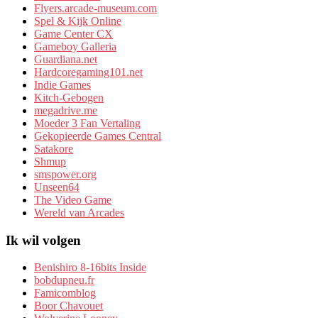
Flyers.arcade-museum.com
Spel & Kijk Online
Game Center CX
Gameboy Galleria
Guardiana.net
Hardcoregaming101.net
Indie Games
Kitch-Gebogen
megadrive.me
Moeder 3 Fan Vertaling
Gekopieerde Games Central
Satakore
Shmup
smspower.org
Unseen64
The Video Game
Wereld van Arcades
Ik wil volgen
Benishiro 8-16bits Inside
bobdupneu.fr
Famicomblog
Boor Chavouet