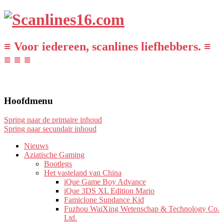
≡ Voor iedereen, scanlines liefhebbers. ≡
≡ ≡ ≡
Hoofdmenu
Spring naar de primaire inhoud
Spring naar secundair inhoud
Nieuws
Aziatische Gaming
Bootlegs
Het vasteland van China
iQue Game Boy Advance
iQue 3DS XL Edition Mario
Famiclone Sundance Kid
Fuzhou WaiXing Wetenschap & Technology Co.
Ltd.