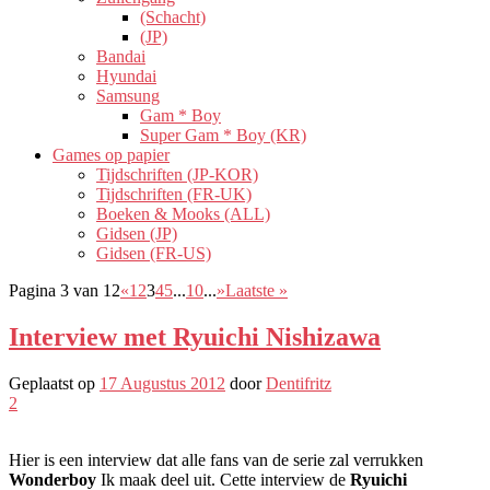
(Schacht)
(JP)
Bandai
Hyundai
Samsung
Gam * Boy
Super Gam * Boy (KR)
Games op papier
Tijdschriften (JP-KOR)
Tijdschriften (FR-UK)
Boeken & Mooks (ALL)
Gidsen (JP)
Gidsen (FR-US)
Pagina 3 van 12
«
1
2
3
4
5
...
10
...
»
Laatste »
Interview met Ryuichi Nishizawa
Geplaatst op
17 Augustus 2012
door
Dentifritz
2
Hier is een interview dat alle fans van de serie zal verrukken
Wonderboy
Ik maak deel uit. Cette interview de
Ryuichi