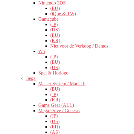
Nintendo 3DS
(EU)
(iQue & TW)
Gamecube
(JP)
(US)
(EU)
(KR)
Niet voor de Verkoop / Demos
Wii
(JP)
(EU)
(US)
Spel & Horloge
Sega
Master System / Mark III
(EU)
(JP)
(KR)
Game Gear (ALL)
Mega Drive / Genesis
(JP)
(US)
(EU)
(AS)