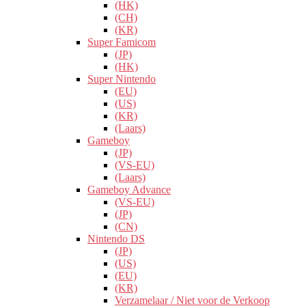
(HK)
(CH)
(KR)
Super Famicom
(JP)
(HK)
Super Nintendo
(EU)
(US)
(KR)
(Laars)
Gameboy
(JP)
(VS-EU)
(Laars)
Gameboy Advance
(VS-EU)
(JP)
(CN)
Nintendo DS
(JP)
(US)
(EU)
(KR)
Verzamelaar / Niet voor de Verkoop