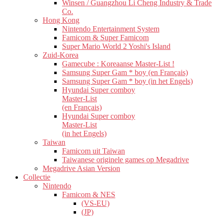
Winsen / Guangzhou Li Cheng Industry & Trade
Co.
Hong Kong
Nintendo Entertainment System
Famicom & Super Famicom
Super Mario World 2 Yoshi's Island
Zuid-Korea
Gamecube : Koreaanse Master-List !
Samsung Super Gam * boy (en Français)
Samsung Super Gam * boy (in het Engels)
Hyundai Super comboy
Master-List
(en Français)
Hyundai Super comboy
Master-List
(in het Engels)
Taiwan
Famicom uit Taiwan
Taiwanese originele games op Megadrive
Megadrive Asian Version
Collectie
Nintendo
Famicom & NES
(VS-EU)
(JP)