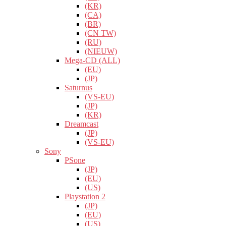
(KR)
(CA)
(BR)
(CN TW)
(RU)
(NIEUW)
Mega-CD (ALL)
(EU)
(JP)
Saturnus
(VS-EU)
(JP)
(KR)
Dreamcast
(JP)
(VS-EU)
Sony
PSone
(JP)
(EU)
(US)
Playstation 2
(JP)
(EU)
(US)