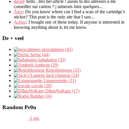
david
:
hello
,
tres bel article
!
aurais tu des adresses a me
conseiller sur canton
?
j aimerais faire quelques..
.
Álex
: Do you know where can I find a scan of the cartridge’s
sticker? This post is the only site that I saw...
Achoo
: I bought one of these today. If anyone is interested in
knowing anything about it, let me know.
De + veel
neocalimero (45)
Sp!nz (44)
bababaloo (33)
Ambseb (29)
Retroblogueur (25)
Jack'o'lantern (24)
Linanounette (21)
cocole (20)
DIlanNoKaze (17)
Raddai (16)
Random Pr0n