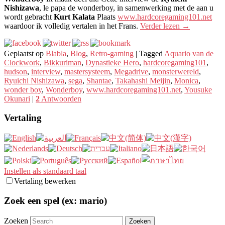
Nishizawa
, le papa de wonderboy, in samenwerking met de aan u
wordt gebracht
Kurt Kalata
Plaats
www.hardcoregaming101.net
waardoor ik volledig vertalen in het Frans.
Verder lezen
→
Geplaatst op
Blabla
,
Blog
,
Retro-gaming
|
Tagged
Aquario van de
Clockwork
,
Bikkuriman
,
Dynastieke Hero
,
hardcoregaming101
,
hudson
,
interview
,
mastersysteem
,
Megadrive
,
monsterwereld
,
Ryuichi Nishizawa
,
sega
,
Shantae
,
Takahashi Meijin
,
Monica
,
wonder boy
,
Wonderboy
,
www.hardcoregaming101.net
,
Yousuke
Okunari
|
2
Antwoorden
Vertaling
Instellen als standaard taal
Vertaling bewerken
Zoek een spel (ex: mario)
Zoeken