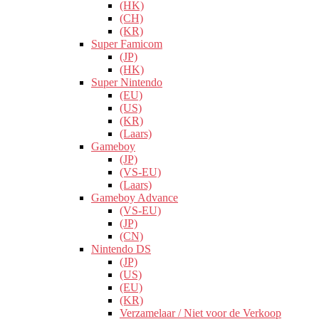
(HK)
(CH)
(KR)
Super Famicom
(JP)
(HK)
Super Nintendo
(EU)
(US)
(KR)
(Laars)
Gameboy
(JP)
(VS-EU)
(Laars)
Gameboy Advance
(VS-EU)
(JP)
(CN)
Nintendo DS
(JP)
(US)
(EU)
(KR)
Verzamelaar / Niet voor de Verkoop