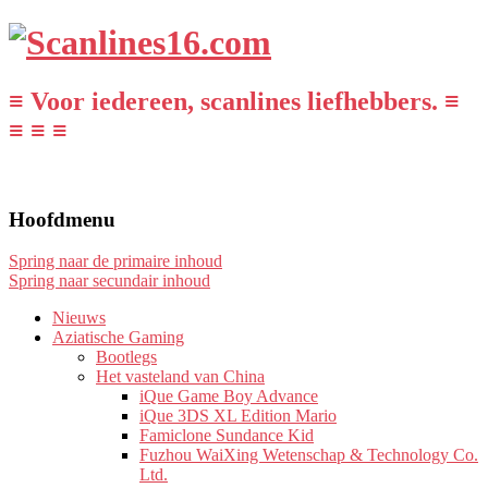
≡ Voor iedereen, scanlines liefhebbers. ≡
≡ ≡ ≡
Hoofdmenu
Spring naar de primaire inhoud
Spring naar secundair inhoud
Nieuws
Aziatische Gaming
Bootlegs
Het vasteland van China
iQue Game Boy Advance
iQue 3DS XL Edition Mario
Famiclone Sundance Kid
Fuzhou WaiXing Wetenschap & Technology Co.
Ltd.