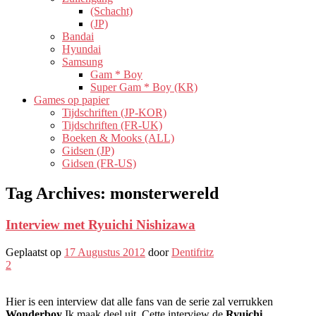
(Schacht)
(JP)
Bandai
Hyundai
Samsung
Gam * Boy
Super Gam * Boy (KR)
Games op papier
Tijdschriften (JP-KOR)
Tijdschriften (FR-UK)
Boeken & Mooks (ALL)
Gidsen (JP)
Gidsen (FR-US)
Tag Archives:
monsterwereld
Interview met Ryuichi Nishizawa
Geplaatst op
17 Augustus 2012
door
Dentifritz
2
Hier is een interview dat alle fans van de serie zal verrukken
Wonderboy
Ik maak deel uit. Cette interview de
Ryuichi