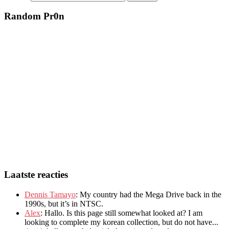
Random Pr0n
Laatste reacties
Dennis Tamayo
:
My country had the Mega Drive back in the
1990s
,
but it’s in NTSC
.
Alex
: Hallo.
Is this page still somewhat looked at
?
I am
looking to complete my korean collection
,
but do not have..
.