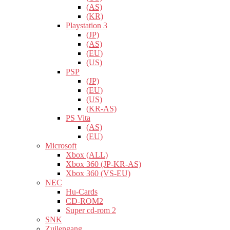
(AS)
(KR)
Playstation 3
(JP)
(AS)
(EU)
(US)
PSP
(JP)
(EU)
(US)
(KR-AS)
PS Vita
(AS)
(EU)
Microsoft
Xbox (ALL)
Xbox 360 (JP-KR-AS)
Xbox 360 (VS-EU)
NEC
Hu-Cards
CD-ROM2
Super cd-rom 2
SNK
Zuilengang