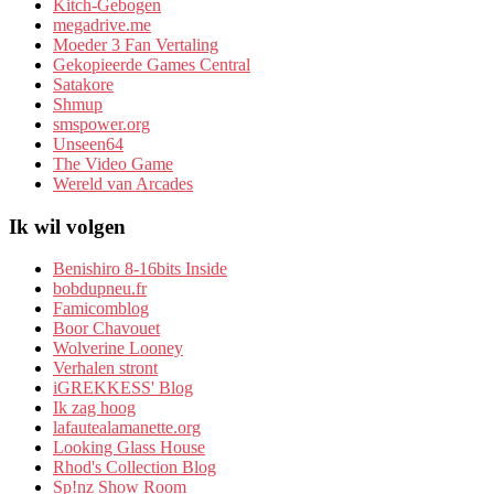
Kitch-Gebogen
megadrive.me
Moeder 3 Fan Vertaling
Gekopieerde Games Central
Satakore
Shmup
smspower.org
Unseen64
The Video Game
Wereld van Arcades
Ik wil volgen
Benishiro 8-16bits Inside
bobdupneu.fr
Famicomblog
Boor Chavouet
Wolverine Looney
Verhalen stront
iGREKKESS' Blog
Ik zag hoog
lafautealamanette.org
Looking Glass House
Rhod's Collection Blog
Sp!nz Show Room