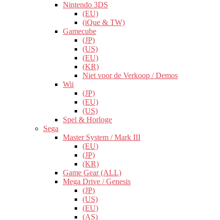
Nintendo 3DS
(EU)
(iQue & TW)
Gamecube
(JP)
(US)
(EU)
(KR)
Niet voor de Verkoop / Demos
Wii
(JP)
(EU)
(US)
Spel & Horloge
Sega
Master System / Mark III
(EU)
(JP)
(KR)
Game Gear (ALL)
Mega Drive / Genesis
(JP)
(US)
(EU)
(AS)