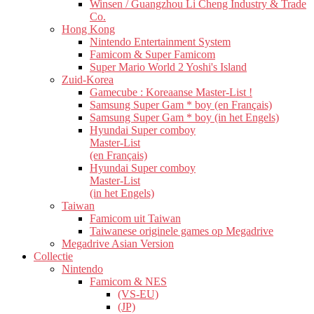
Winsen / Guangzhou Li Cheng Industry & Trade
Co.
Hong Kong
Nintendo Entertainment System
Famicom & Super Famicom
Super Mario World 2 Yoshi's Island
Zuid-Korea
Gamecube : Koreaanse Master-List !
Samsung Super Gam * boy (en Français)
Samsung Super Gam * boy (in het Engels)
Hyundai Super comboy
Master-List
(en Français)
Hyundai Super comboy
Master-List
(in het Engels)
Taiwan
Famicom uit Taiwan
Taiwanese originele games op Megadrive
Megadrive Asian Version
Collectie
Nintendo
Famicom & NES
(VS-EU)
(JP)