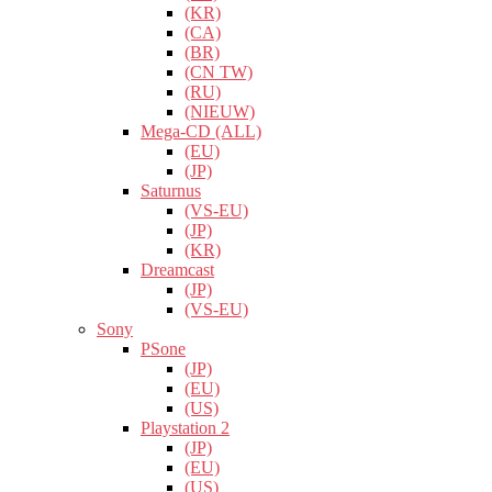
(KR)
(CA)
(BR)
(CN TW)
(RU)
(NIEUW)
Mega-CD (ALL)
(EU)
(JP)
Saturnus
(VS-EU)
(JP)
(KR)
Dreamcast
(JP)
(VS-EU)
Sony
PSone
(JP)
(EU)
(US)
Playstation 2
(JP)
(EU)
(US)