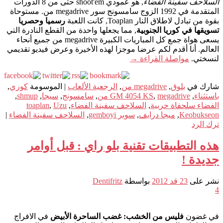
السلاحف سفينة الفضاء
, هو عمودي shoot'em حتى من 8 الدورات
المتقدمة في 1992 الزوج سامسونج سور megadrive من. مستوحاة
بقوة من تبادل لاطلاق النار Toaplan, كانت اللعبة
رسميا وحصريا
تسويقها في كوريا الجنوبية
, مما يجعلها واحدة من القطع النادرة التي
يسعى هواة جمع كل المباريات الكبيرة megadrive من جميع أنحاء
العالم. أنا أقدم لكم عرضا موجزا لهذه الأخيرة وعرض فيديو تقديمي
لنسختي.
مواصلة القراءة
→
شارك في
بلوق
,
megadrive من
,
الرجعية الألعاب
|
الموسومة
كوري
,
باستثناء
,
megadrive من
,
GM 4054 KS
,
سامسونج
,
سيجا
,
shmup
,
الفضاء سلحفاة حربية
,
السلاحف سفينة الفضاء
,
Uzu
,
toaplan
Keobukseon
,
ميجا درايف
,
سوبر gemboyi
,
السلاحف سفينة الفضاء
|
ترك الرد
هذه التطبيقات تقنية بلو راي : قبل أوامر
جديدة !
نشر على
23 قد 2012
بواسطة
Dentifritz
4
في غضون
فليس من الخشب: غضب الساحرة الأبيض
في الافراج