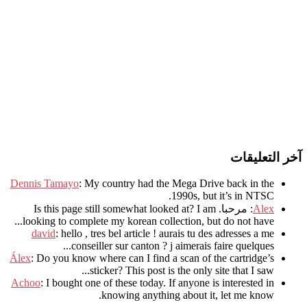
آخر التعليقات
Dennis Tamayo
:
My country had the Mega Drive back in the
.
1990s
,
but it’s in NTSC
Alex
: مرحبا.
I am
?
Is this page still somewhat looked at
.
looking to complete my korean collection
,
but do not have..
david
:
hello
,
tres bel article
!
aurais tu des adresses a me
.
conseiller sur canton
?
j aimerais faire quelques..
Álex
: Do you know where can I find a scan of the cartridge’s
sticker? This post is the only site that I saw...
Achoo
: I bought one of these today. If anyone is interested in
knowing anything about it, let me know.