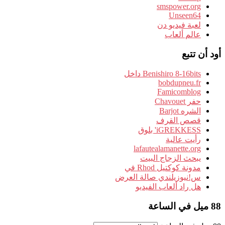
smspower.org
Unseen64
لعبة فيديو دن
عالم ألعاب
أود أن تتبع
Benishiro 8-16bits داخل
bobdupneu.fr
Famicomblog
حفر Chavouet
الشره Barjot
قصص القرف
iGREKKESS' بلوق
رأيت عالية
lafautealamanette.org
يبحث الزجاج البيت
مدونة كوكتيل Rhod في
س!نيوزيلندي صالة العرض
هل راد ألعاب الفيديو
88 ميل في الساعة