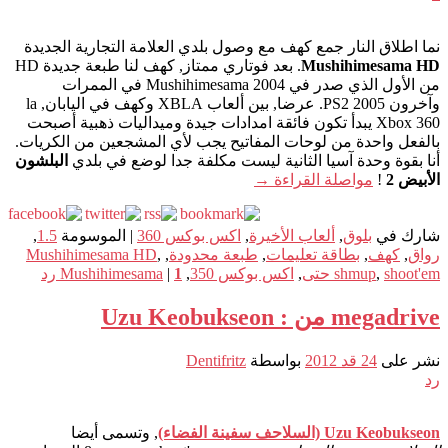
نما اطلاق النار جمع كهف مع وصول بلدي العلامة التجارية الجديدة
Mushihimesama HD
. بعد فوتاري ممتاز, كهف لنا طبعة جديدة HD
من الأول الذي صدر في Mushihimesama 2004 في الممرات
وآخرون 2005 PS2. عرضا, بين ألعاب XBLA وكهف في اليابان, la
Xbox 360 يبدأ تكون فائقة امدادات جيدة وميداليات ذهبية أصبحت
بالفعل واحدة من لوحات المفاتيح يجب لأي المشجعين من الكريات.
أنا بقوة وحدة آسيا الثانية ليست مكلفة جدا لوضع في بلدي
البلشون
الأبيض 2
!
مواصلة القراءة
→
شارك في
بلوق
,
ألعاب الأخيرة
,
اكس بوكس 360
|
الموسومة
1.5
,
رواق
,
كهف
,
بطاقة تعليمات
,
طبعة محدودة
,
,
Mushihimesama HD
shoot'em حتى
,
shmup
,
اكس بوكس 350
,
1
|
Mushihimesama
رد
megadrive من : Uzu Keobukseon
نشر على
24 قد 2012
بواسطة
Dentifritz
رد
Uzu Keobukseon (السلاحف سفينة الفضاء)
, وتسمى أيضا