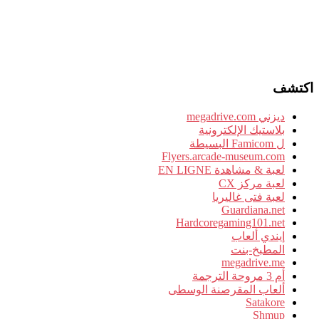
اكتشف
ديزني megadrive.com
بلاستيك الإلكترونية
ل Famicom البسيطة
Flyers.arcade-museum.com
لعبة & مشاهدة EN LIGNE
لعبة مركز CX
لعبة فتى غاليريا
Guardiana.net
Hardcoregaming101.net
إيندي ألعاب
المطبخ-بنت
megadrive.me
أم 3 مروحة الترجمة
ألعاب المقرصنة الوسطى
Satakore
Shmup