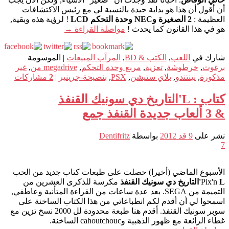
أن أقول أن هذا هو بداية جيدة بالنسبة لي مع رئيس الاكتشافات
العظيمة :
2 الصغيرة وNEC وحدة التحكم LCD
! لرؤية هذه وبقية,
هو في هذا القانون كما يحدث !
مواصلة القراءة
→
شارك في
اللعب
,
الكتب & BD
,
المرآب المبيعات
|
الموسومة
برغوث
,
خرطوشة
,
تعزية
,
مربع وحدة التحكم
,
megadrive من
,
غير
مذكورة
,
نينتندو
,
بلاي ستيشن
,
PSX
,
بنصيحة-جرينير
|
2
مشاركات
كتاب : L'التاريخ دي سونيك القنفذ
& 3 ألعاب جديدة القنفذ جمع
نشر على
9 قد 2012
بواسطة
Dentifritz
7
الأسبوع الماضي (أخيرا) حصلت على طبعات كتاب جديد من الحب
L'التاريخ دي سونيك القنفذ
Pix'n
مكرسة للذكرى العشرين من
التميمة من SEGA. بعد عدة ساعات من القراءة المتأنية وعاطفي,
اسمحوا لي أن أقدم لكم انطباعاتي من هذا الكتاب الساخنة على
سوبر سونيك القنفذ. أقدم هنا طبعة محدودة لل 2000 نسخ تزين مع
غطاء الرائعة مع ظهور الذهبية وcahoutchouc الساخنة.