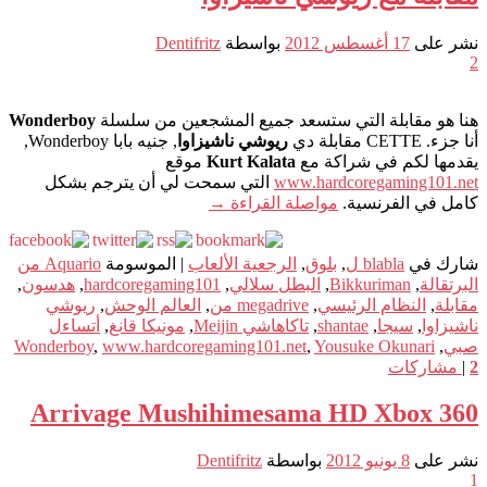
نشر على
17 أغسطس 2012
بواسطة
Dentifritz
2
هنا هو مقابلة التي ستسعد جميع المشجعين من سلسلة
Wonderboy
أنا جزء. CETTE مقابلة دي
ريوشي ناشيزاوا
, جنيه بابا Wonderboy,
يقدمها لكم في شراكة مع
Kurt Kalata
موقع
www.hardcoregaming101.net
التي سمحت لي أن يترجم بشكل
كامل في الفرنسية.
مواصلة القراءة
→
شارك في
blabla ل
,
بلوق
,
الرجعية الألعاب
|
الموسومة
Aquario من
البرتقالة
,
Bikkuriman
,
البطل سلالي
,
hardcoregaming101
,
هدسون
,
مقابلة
,
النظام الرئيسي
,
megadrive من
,
العالم الوحش
,
ريوشي
ناشيزاوا
,
سيجا
,
shantae
,
تاكاهاشي Meijin
,
مونيكا قانغ
,
أتساءل
صبي
,
Yousuke Okunari
,
www.hardcoregaming101.net
,
Wonderboy
2
|
مشاركات
Arrivage Mushihimesama HD Xbox 360
نشر على
8 يونيو 2012
بواسطة
Dentifritz
1