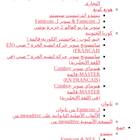
التجارة.
هونغ كونغ
نينتندو إنترتينمنت سيستم
ل Famicom & سوبر ل Famicom
سوبر ماريو العالم 2 جزيرة يوشي
كوريا الجنوبية
جيم كيوب : ماجستير الكورية-قائمة !
سامسونج سوبر حركة اتشيه الحرة * صبي (EN
FRANCAIS)
سامسونج سوبر حركة اتشيه الحرة * صبي (في
اللغة الإنجليزية)
هيونداي سوبر Comboy
MASTER-قائمة
(EN FRANCAIS)
هيونداي سوبر Comboy
MASTER-قائمة
(في اللغة الإنجليزية)
تايوان
ل Famicom من تايوان
الألعاب الأصلية التايوانية على megadrive من
النسخة الآسيوية megadrive من
جمع
نينتندو
ل Famicom & NES