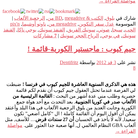
مواصلة القراءة
→
شارك في
بلوق
,
الكتب & BD
megadrive من
,
,
الرجعية الألعاب
|
الموسومة
عدل سفر التكوين
,
megadrive من
,
ناوتو أوشيما
,
pix'n
الحب
,
سيجا
,
صوتي
,
سونيك الفريق
,
القنفذ سونيك
,
يوجي ناكا
,
القنفذ
سونيك
,
في يوجي
,
الرياح الحجر سونيك
|
7
مشاركات
جيم كيوب : ماجستير الكورية-قائمة !
نشر على
3 قد 2012
بواسطة
Dentifritz
8
هذه هي الذكرى السنوية العاشرة للجيم كيوب في فرنسا !
ضبطت
لي الفرصة عندما تحتل العقول جيم كيوب أن نقدم لكم قائمة
حصرية وطلب مني عدة أشهر من البحث :
القائمة الرئيسية من
الألعاب صدر في كوريا الجنوبية
. بعد التحدث مع أحد هواة جمع
الكورية وجابت العديد من بلوق الرجعية الألعاب في هذا البلد وأعتقد
يمكن أن أقول اليوم أن القائمة كاملة ! ال “كامل اضعي” تكون
سعيدا, لأنه لا يأخذ في الحسبان
أن 27 سندات قرض
… للأسف, مثل
ألعاب GBA النظام العالمي ل, أنها صعبة جدا العثور على.
مواصلة
القراءة
→