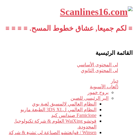
≡ لكم جميعا, عشاق خطوط المسح. ≡ ≡ ≡ ≡
القائمة الرئيسية
تخطي إلى المحتوى الأساسي
تخطي إلى المحتوى الثانوي
أخبار
الألعاب الآسيوية
يروج خمور
البر الرئيسى للصين
النظام العالمي لالمسبق لعبة بوي
النظام العالمي ل3DS XL الطبعة ماريو
Famiclone صندانس كيد
فوتشو WaiXing العلوم & شركة تكنولوجيا.
المحدودة.
Winsen / قوانغتشو الصناعة لى تشنغ & شركة