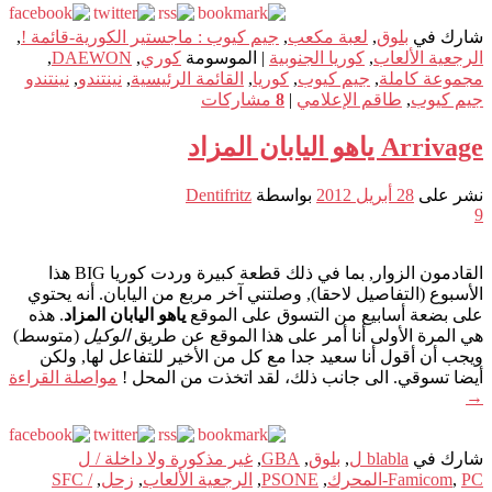
شارك في
بلوق
,
لعبة مكعب
,
جيم كيوب : ماجستير الكورية-قائمة !
,
الرجعية الألعاب
,
كوريا الجنوبية
|
الموسومة
كوري
,
DAEWON
,
مجموعة كاملة
,
جيم كيوب
,
كوريا
,
القائمة الرئيسية
,
نينتندو
,
نينتندو
جيم كيوب
,
طاقم الإعلامي
|
8
مشاركات
Arrivage ياهو اليابان المزاد
نشر على
28 أبريل 2012
بواسطة
Dentifritz
9
القادمون الزوار, بما في ذلك قطعة كبيرة وردت كوريا BIG هذا
الأسبوع (التفاصيل لاحقا), وصلتني آخر مربع من اليابان. أنه يحتوي
على بضعة أسابيع من التسوق على الموقع
ياهو اليابان المزاد
. هذه
هي المرة الأولى أنا أمر على هذا الموقع عن طريق
الوكيل
(متوسط)
ويجب أن أقول أنا سعيد جدا مع كل من الأخير للتفاعل لها, ولكن
أيضا تسوقي. الى جانب ذلك، لقد اتخذت من المحل !
مواصلة القراءة
→
شارك في
blabla ل
,
بلوق
,
GBA
,
غير مذكورة ولا داخلة / ل
PC-المحرك
,
Famicom
,
PSONE
,
الرجعية الألعاب
,
زحل
,
SFC /