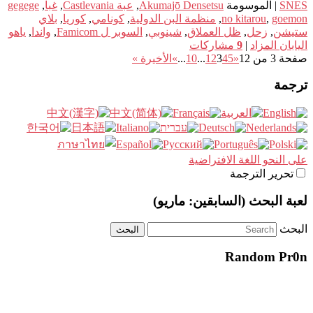
SNES
|
الموسومة
Akumajō Densetsu
,
عبة Castlevania
,
غبا
,
gegege
goemon
,
no kitarou
,
منظمة البن الدولية
,
كونامي
,
كوريا
,
بلاي
ستيشن
,
زحل
,
ظل العملاق
,
شينوبي
,
السوبر ل Famicom
,
واندا
,
ياهو
اليابان المزاد
|
9
مشاركات
صفحة 3 من 12
«
5
4
3
2
1
...
10
...
»
الأخيرة »
ترجمة
على النحو اللغة الافتراضية
تحرير الترجمة
لعبة البحث (السابقين: ماريو)
البحث
Random Pr0n