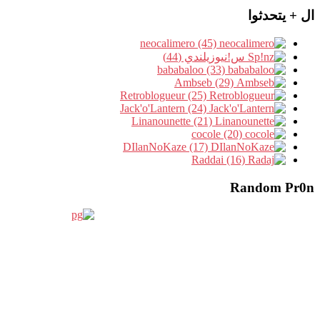
ال + يتحدثوا
neocalimero (45)
س!نيوزيلندي (44)
bababaloo (33)
Ambseb (29)
Retroblogueur (25)
Jack'o'Lantern (24)
Linanounette (21)
cocole (20)
DIlanNoKaze (17)
Raddai (16)
Random Pr0n