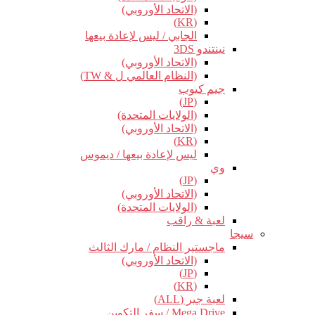
(الاتحاد الأوروبي)
(KR)
الجابي / ليس لإعادة بيعها
نينتندو 3DS
(الاتحاد الأوروبي)
(النظام العالمي ل & TW)
جيم كيوب
(JP)
(الولايات المتحدة)
(الاتحاد الأوروبي)
(KR)
ليس لإعادة بيعها / ديموس
وي
(JP)
(الاتحاد الأوروبي)
(الولايات المتحدة)
لعبة & راقب
سيجا
ماجستير النظام / مارك الثالث
(الاتحاد الأوروبي)
(JP)
(KR)
لعبة جير (ALL)
Mega Drive / سفر التكوين