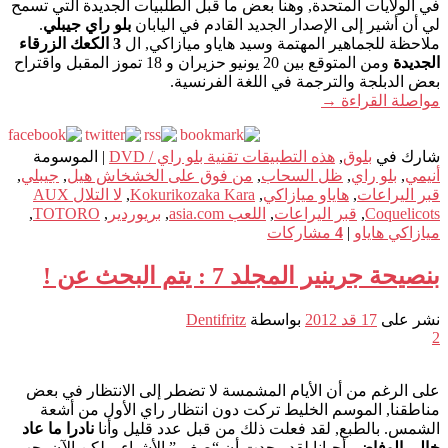
في الولايات المتحدة, وهنا بعض ما قبل الطلبيات الجديدة التي تسمح
لي أن أشير إلى الإصدار الجديد القادم في اليابان
بلو راي جيبلي
.
ملاحظة للجماهير المهتمة وسيد هاياو ميازاكي, ال
3 الكعك الزرقاء
الجديدة
ومن المتوقع بين 20 يونيو حزيران و 18 تموز المقبل واقتراح
بعض الدبلجة والترجمة في اللغة الفرنسية.
مواصلة القراءة
→
شارك في
بلوق
,
هذه التطبيقات تقنية بلو راي / DVD
|
الموسومة
أنيمي
,
بلو راي
,
ظل السحاب
,
من فوق على الخشخاش هيل
,
جيبلي
,
قبر اليراعات
,
هاياو ميازاكي
,
Kokurikozaka Kara
,
لا التلال AUX
Coquelicots
,
قبر اليراعات
,
اللعب asia.com
,
بريوردير
,
TOTORO
,
ميازاكي هاياو
|
4
مشاركات
بنصيحة جرينير المجلد 7 : يتم البحث عن !
نشر على
17 قد 2012
بواسطة
Dentifritz
2
على الرغم من أن الأيام المشمسة لا تضطر إلى الانتظار في بعض
مناطقنا, الموسم الخليط تركت دون انتظار راي الأول من أشعة
الشمس. بالطبع, لقد فعلت ذلك من قبل عدد قليل وأنا
نادرا ما عاد
خالي الوفاض
. أحيانا لقد وجدت أن “صغير” الأشياء, ولكن الآن يجب