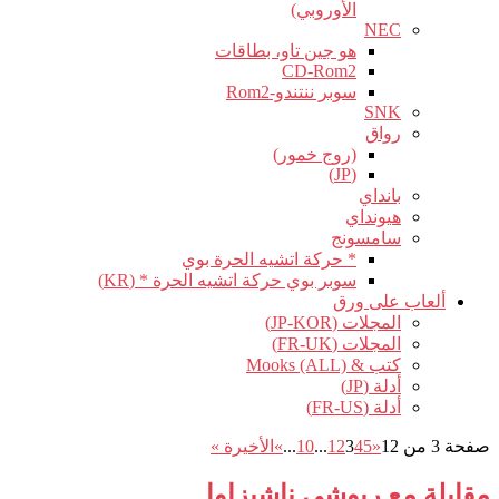
الأوروبي)
NEC
هو جين تاو، بطاقات
CD-Rom2
سوبر ننتندو-Rom2
SNK
رواق
(روج خمور)
(JP)
بانداي
هيونداي
سامسونج
* حركة اتشيه الحرة بوي
سوبر بوي حركة اتشيه الحرة * (KR)
ألعاب على ورق
المجلات (JP-KOR)
المجلات (FR-UK)
كتب & Mooks (ALL)
أدلة (JP)
أدلة (FR-US)
صفحة 3 من 12
«
5
4
3
2
1
...
10
...
»
الأخيرة »
مقابلة مع ريوشي ناشيزاوا