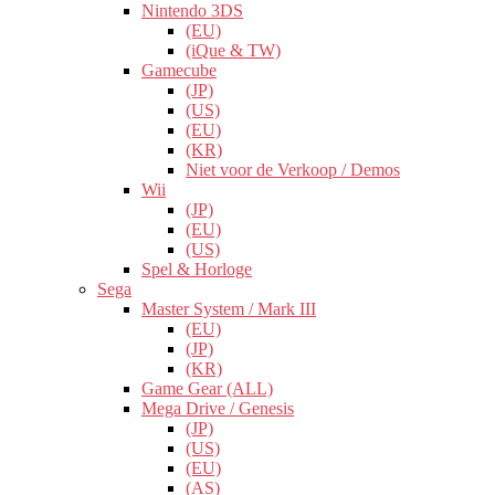
Nintendo 3DS
(EU)
(iQue & TW)
Gamecube
(JP)
(US)
(EU)
(KR)
Niet voor de Verkoop / Demos
Wii
(JP)
(EU)
(US)
Spel & Horloge
Sega
Master System / Mark III
(EU)
(JP)
(KR)
Game Gear (ALL)
Mega Drive / Genesis
(JP)
(US)
(EU)
(AS)