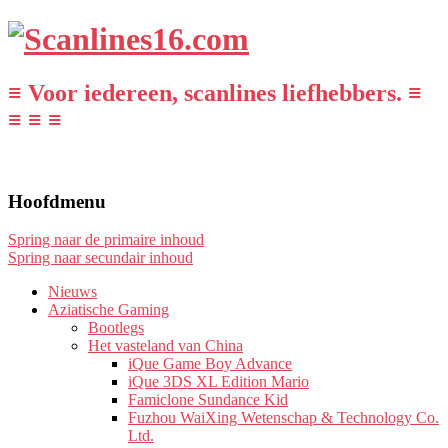
≡ Voor iedereen, scanlines liefhebbers. ≡
≡ ≡ ≡
Hoofdmenu
Spring naar de primaire inhoud
Spring naar secundair inhoud
Nieuws
Aziatische Gaming
Bootlegs
Het vasteland van China
iQue Game Boy Advance
iQue 3DS XL Edition Mario
Famiclone Sundance Kid
Fuzhou WaiXing Wetenschap & Technology Co.
Ltd.