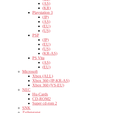
(AS)
(KR)
Playstation 3
(JP)
(AS)
(EU)
(US)
PSP
(JP)
(EU)
(US)
(KR-AS)
PS Vita
(AS)
(EU)
Microsoft
Xbox (ALL)
Xbox 360 (JP-KR-AS)
Xbox 360 (VS-EU)
NEC
Hu-Cards
CD-ROM2
Super cd-rom 2
SNK
Zuilengang