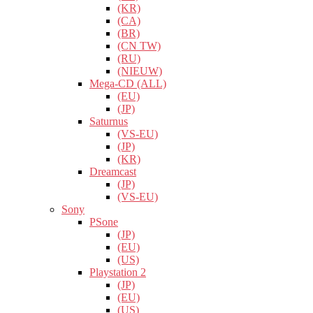
(KR)
(CA)
(BR)
(CN TW)
(RU)
(NIEUW)
Mega-CD (ALL)
(EU)
(JP)
Saturnus
(VS-EU)
(JP)
(KR)
Dreamcast
(JP)
(VS-EU)
Sony
PSone
(JP)
(EU)
(US)
Playstation 2
(JP)
(EU)
(US)