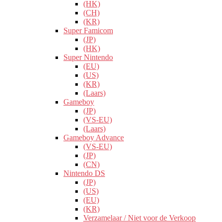
(HK)
(CH)
(KR)
Super Famicom
(JP)
(HK)
Super Nintendo
(EU)
(US)
(KR)
(Laars)
Gameboy
(JP)
(VS-EU)
(Laars)
Gameboy Advance
(VS-EU)
(JP)
(CN)
Nintendo DS
(JP)
(US)
(EU)
(KR)
Verzamelaar / Niet voor de Verkoop