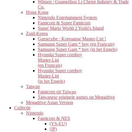
Winsen / Guangzhou Li Cheng Industry & Trade
Co.
Hong Kong
Nintendo Entertainment System
Famicom & Super Famicom
Super Mario World 2 Yoshi's Island
Zuid-Korea
Gamecube : Koreaanse Master-List !
Samsung Super Gam * boy (en Français)
Samsung Super Gam * boy (in het Engels)
Hyundai Super comboy
Master-List
(en Français)
Hyundai Super comboy
Master-List
(in het Engels)
Taiwan
Famicom uit Taiwan
Taiwanese originele games op Megadrive
Megadrive Asian Version
Collectie
Nintendo
Famicom & NES
(VS-EU)
(JP)