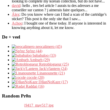
looking to complete my korean collection
,
but do not have..
.
david
:
hello
,
tres bel article
!
aurais tu des adresses a me
conseiller sur canton
?
j aimerais faire quelques..
.
Álex
: Do you know where can I find a scan of the cartridge’s
sticker? This post is the only site that I saw...
Achoo
: I bought one of these today. If anyone is interested in
knowing anything about it, let me know.
De + veel
neocalimero (45)
Sp!nz (44)
bababaloo (33)
Ambseb (29)
Retroblogueur (25)
Jack'o'lantern (24)
Linanounette (21)
cocole (20)
DIlanNoKaze (17)
Raddai (16)
Random Pr0n