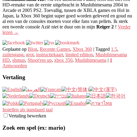
HD-remake van de eerste uitgebracht in Mushihimesama 2004 in
Arcade et 2005 PS2. Toevallig, tussen de XBLA games en Hol in
Japan, la Xbox 360 begint super goed worden geleverd en goud nu
al een van de consoles moeten voor elke fans van pellets. Ik sterk
een tweede console Azië niet te duur om in mijn
Reiger 2
!
Verder
lezen
→
Geplaatst op
Blog
,
Recente Games
,
Xbox 360
|
Tagged
1.5
,
zuilengang
,
grot
,
instructiekaart
,
limited edition
,
Mushihimesama
HD
,
shmup
,
Shoot'em up
,
xbox 350
,
Mushihimesama
|
1
Antwoorden
Vertaling
Instellen als standaard taal
Vertaling bewerken
Zoek een spel (ex: mario)