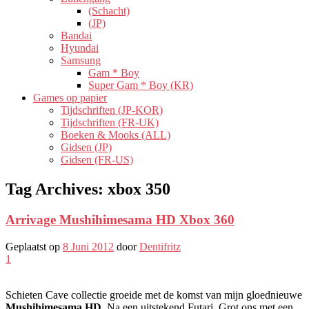
(Schacht)
(JP)
Bandai
Hyundai
Samsung
Gam * Boy
Super Gam * Boy (KR)
Games op papier
Tijdschriften (JP-KOR)
Tijdschriften (FR-UK)
Boeken & Mooks (ALL)
Gidsen (JP)
Gidsen (FR-US)
Tag Archives:
xbox 350
Arrivage Mushihimesama HD Xbox 360
Geplaatst op
8 Juni 2012
door
Dentifritz
1
Schieten Cave collectie groeide met de komst van mijn gloednieuwe
Mushihimesama HD
. Na een uitstekend Futari, Grot ons met een