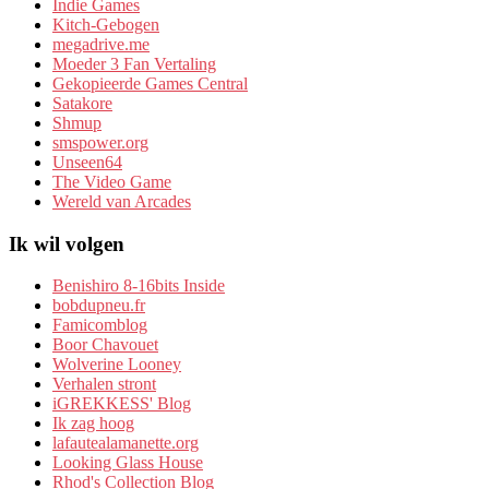
Indie Games
Kitch-Gebogen
megadrive.me
Moeder 3 Fan Vertaling
Gekopieerde Games Central
Satakore
Shmup
smspower.org
Unseen64
The Video Game
Wereld van Arcades
Ik wil volgen
Benishiro 8-16bits Inside
bobdupneu.fr
Famicomblog
Boor Chavouet
Wolverine Looney
Verhalen stront
iGREKKESS' Blog
Ik zag hoog
lafautealamanette.org
Looking Glass House
Rhod's Collection Blog