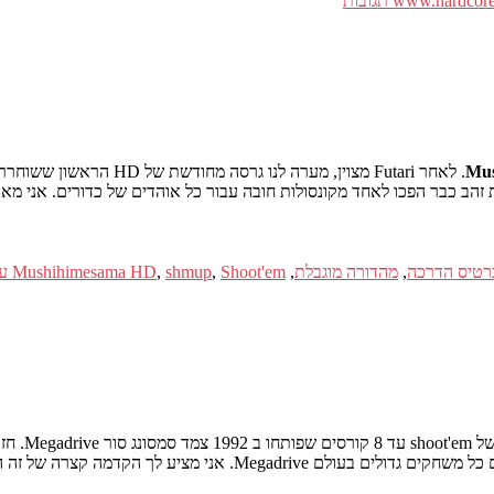
www.hardcore
תגובות
Mu
רטיס הדרכה
,
מהדורה מוגבלת
,
Shoot'em עד
,
shmup
,
Mushihimesama HD
 Toaplan לירות, המשחק היה
מה קצרה של זה האחרון ומצגת וידאו של העותק שלי.