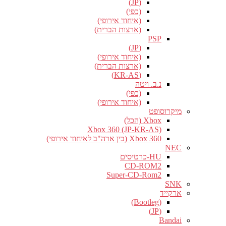
(JP)
(כפי)
(איחוד אירופי)
(ארצות הברית)
PSP
(JP)
(איחוד אירופי)
(ארצות הברית)
(KR-AS)
נ.ב. ויטה
(כפי)
(איחוד אירופי)
מיקרוסופט
Xbox (הכל)
Xbox 360 (JP-KR-AS)
Xbox 360 (בין ארה"ב לאיחוד אירופי)
NEC
HU-כרטיסים
CD-ROM2
Super-CD-Rom2
SNK
ארקייד
(Bootleg)
(JP)
Bandai