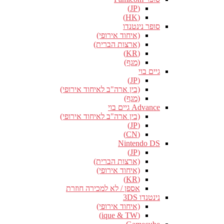
(JP)
(HK)
סופר נינטנדו
(איחוד אירופי)
(ארצות הברית)
(KR)
(מגף)
גיים בוי
(JP)
(בין ארה"ב לאיחוד אירופי)
(מגף)
Advance גיים בוי
(בין ארה"ב לאיחוד אירופי)
(JP)
(CN)
Nintendo DS
(JP)
(ארצות הברית)
(איחוד אירופי)
(KR)
אספן / לא למכירה חוזרת
נינטנדו 3DS
(איחוד אירופי)
(ique & TW)