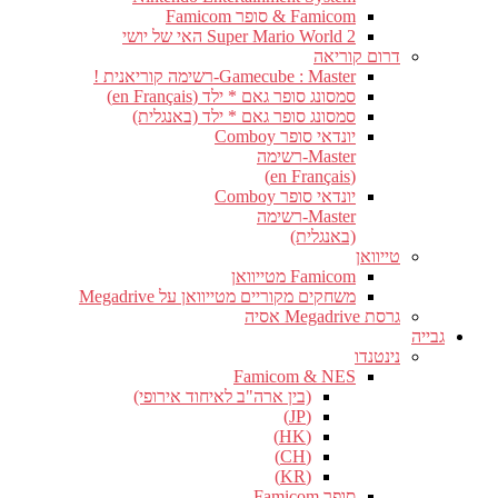
Famicom & סופר Famicom
Super Mario World 2 האי של יושי
דרום קוריאה
Gamecube : Master-רשימה קוריאנית !
סמסונג סופר גאם * ילד (en Français)
סמסונג סופר גאם * ילד (באנגלית)
יונדאי סופר Comboy
Master-רשימה
(en Français)
יונדאי סופר Comboy
Master-רשימה
(באנגלית)
טייוואן
Famicom מטייוואן
משחקים מקוריים מטייוואן על Megadrive
גרסת Megadrive אסיה
גבייה
נינטנדו
Famicom & NES
(בין ארה"ב לאיחוד אירופי)
(JP)
(HK)
(CH)
(KR)
סופר Famicom