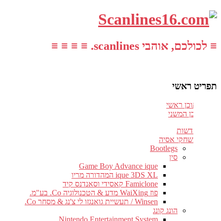
≡ לכולכם, אוהבי scanlines. ≡ ≡ ≡ ≡
תפריט ראשי
עבור לתוכן ראשי
דלג לתוכן המשני
חדשות
משחקי אסיה
Bootlegs
סין
Game Boy Advance ique
ique 3DS XL המהדורה מריו
Famiclone קאסידי וסאנדנס קיד
פוז WaiXing מדע & הטכנולוגיה Co. בע"מ.
Winsen / תעשיית גואנגזו לי צ'נג & מסחר Co.
הונג קונג
Nintendo Entertainment System