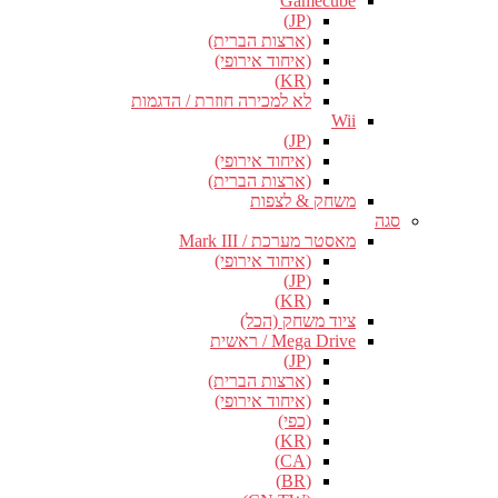
Gamecube
(JP)
(ארצות הברית)
(איחוד אירופי)
(KR)
לא למכירה חוזרת / הדגמות
Wii
(JP)
(איחוד אירופי)
(ארצות הברית)
משחק & לצפות
סגה
מאסטר מערכת / Mark III
(איחוד אירופי)
(JP)
(KR)
ציוד משחק (הכל)
Mega Drive / ראשית
(JP)
(ארצות הברית)
(איחוד אירופי)
(כפי)
(KR)
(CA)
(BR)