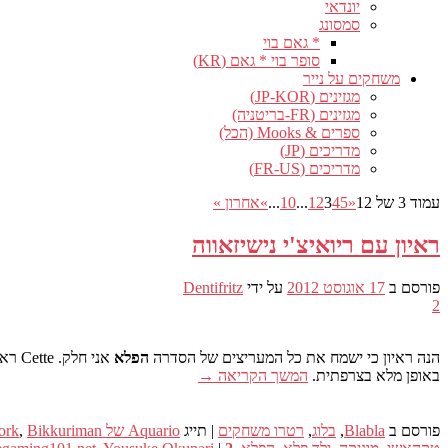
יונדאי
סמסונג
* גאם בוי
סופר בוי * גאם (KR)
משחקים על נייר
מגזינים (JP-KOR)
מגזינים (FR-בריטניה)
ספרים & Mooks (הכל)
מדריכים (JP)
מדריכים (FR-US)
עמוד 3 של 12
«
5
4
3
2
1
...
10
...
»
אחרון »
ראיון עם ריואיצ'י נישיזאווה
פורסם ב
17 אוגוסט 2012
על ידי
Dentifritz
2
הנה ראיון כי ישמח את כל המעריצים של הסדרה
הפלא
אני חלק. Cette ראיון דה
באופן מלא בצרפתית.
המשך הקריאה
→
פורסם ב
Blabla
,
בלוג
,
רטרו משחקים
|
תייג
Aquario של Clockwork
Bikkuriman
,