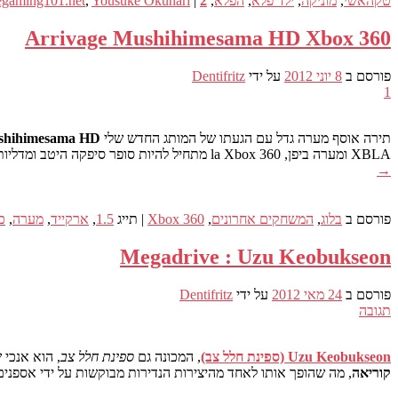
טקהאשי
,
מוניקה
,
ילד פלא
,
הפלא
,
2
|
Yousuke Okunari
,
gaming101.net
Arrivage Mushihimesama HD Xbox 360
פורסם ב
8 יוני 2012
על ידי
Dentifritz
1
תירה אוסף מערה גדל עם הגעתו של המותג החדש שלי
shihimesama HD
XBLA ומערה ביפן, la Xbox 360 מתחיל להיות סופר סיפקה היטב ומדליות זהב כבר הפכו לאחד מקונסולות חובה עבור כל אוהדים של כדורים. אני מאוד הוא קונסולת אסיה שנייה לא יקר מדי לשימי
→
פורסם ב
בלוג
,
המשחקים אחרונים
,
Xbox 360
|
תייג
1.5
,
ארקייד
,
מערה
,
כ
Megadrive : Uzu Keobukseon
פורסם ב
24 מאי 2012
על ידי
Dentifritz
תגובה
Uzu Keobukseon (ספינת חלל צב)
, המכונה גם
ספינת חלל צב
, הוא אנכי של shoot'em עד 8 קורסים שפותחו ב 1992 צמד סמסונג סור Megadrive. חזק בהשראת
קוריאה
, מה שהופך אותו לאחד מהיצירות הנדירות מבוקשות על ידי אספנים כל משחקים גדולים בעולם Megadrive. אני מציע לך הקד