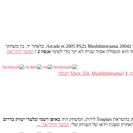
. לאחר Futari מצוין, מערה לנו גרסה מחודשת של HD הראשון ששוחרר בMushihimesama 2004 בArcade et 2005 PS2. כלאחר יד, בין משחקי
אנפה 2
!
המשך הקריאה
,
1
|
Mushihimesama
,
Xbox 350
תגובה
באופן רשמי ובלעדי ישווק בדרום
המשך הקריאה
→