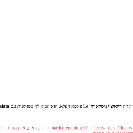
ריואיצ'י נישיזאווה
, Le פאפא הפלא, הוא הביא לך בשותפות עם
alata
,
גיבור שושלתי
,
hardcoregaming101
,
הדסון
,
ראיון
,
אדון מערכת
,
e