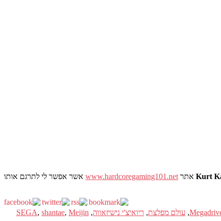
Kurt K
אתר
www.hardcoregaming101.net
אשר אפשר לי לתרגם אותו
Megadriv
,
עולם מפלצת
,
ריואיצ'י נישיזאווה
,
Meijin
,
shantae
,
SEGA