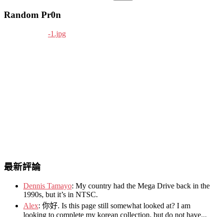
Random Pr0n
最新評論
Dennis Tamayo
:
My country had the Mega Drive back in the
1990s
,
but it’s in NTSC
.
Alex
: 你好.
Is this page still somewhat looked at
?
I am
looking to complete my korean collection
,
but do not have..
.