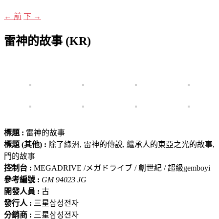
←
前
下
→
雷神的故事 (KR)
標題 :
雷神的故事
標題 (其他) :
除了綠洲, 雷神的傳說, 繼承人的東亞之光的故事,
門的故事
控制台 :
MEGADRIVE /メガドライブ / 創世紀 / 超級gemboyi
參考編號 :
GM 94023 JG
開發人員 :
古
發行人 :
三星삼성전자
分銷商 :
三星삼성전자