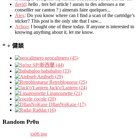
david
:
hello
,
tres bel article
!
aurais tu des adresses a me
conseiller sur canton
?
j aimerais faire quelques..
.
Álex
: Do you know where can I find a scan of the cartridge’s
sticker? This post is the only site that I saw...
Achoo
: I bought one of these today. If anyone is interested in
knowing anything about it, let me know.
“ + 健談
neocalimero (45)
SP!新西蘭 (44)
bababaloo (33)
Ambseb (29)
Retroblogueur (25)
Jack'o'Lantern (24)
Linanounette (21)
cocole (20)
DIlanNoKaze (17)
Raddai (16)
Random Pr0n