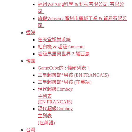
福州WaiXing科學 & 科技有限公司. 有限公
司.
旅遊Winsen / 廣州市麗城工業 & 貿易有限公
司.
香港
任天堂娛樂系統
紅白機 & 超級Famicom
超級馬里奧世界 2 耀西島
韓國
GameCube的 : 韓碩列表 !
三星超級邯*男孩 (EN FRANCAIS)
三星超級邯*男孩 (在英語)
現代超級Comboy
主列表
(EN FRANCAIS)
現代超級Comboy
主列表
(在英語)
台灣