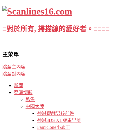
≡對於所有, 掃描線的愛好者。≡≡≡≡
主菜單
跳至主內容
跳至副內容
新聞
亞洲博彩
私售
中國大陸
神遊遊戲男孩前進
神遊3DS XL版馬里奧
Famiclone小霸王