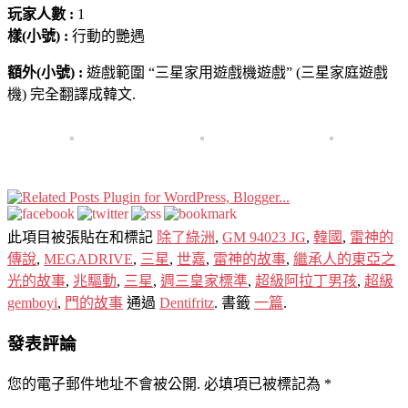
玩家人數 :
1
樣(小號) :
行動的艷遇
額外(小號) :
遊戲範圍 “三星家用遊戲機遊戲” (三星家庭遊戲
機) 完全翻譯成韓文.
此項目被張貼在和標記
除了綠洲
,
GM 94023 JG
,
韓國
,
雷神的
傳說
,
MEGADRIVE
,
三星
,
世嘉
,
雷神的故事
,
繼承人的東亞之
光的故事
,
兆驅動
,
三星
,
週三皇家標準
,
超級阿拉丁男孩
,
超級
gemboyi
,
門的故事
通過
Dentifritz
. 書籤
一篇
.
發表評論
您的電子郵件地址不會被公開.
必填項已被標記為
*