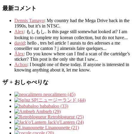
最新コメント
Dennis Tamayo
:
My country had the Mega Drive back in the
1990s
,
but it’s in NTSC
.
Alex
: もしもし.
Is this page still somewhat looked at
?
I am
looking to complete my korean collection
,
but do not have..
.
david
:
hello
,
tres bel article
!
aurais tu des adresses a me
conseiller sur canton
?
j aimerais faire quelques..
.
Álex
: Do you know where can I find a scan of the cartridge’s
sticker? This post is the only site that I saw...
Achoo
: I bought one of these today. If anyone is interested in
knowing anything about it, let me know.
ザ + おしゃべりな
neocalimero (45)
SP!ニュージーランド (44)
bababaloo (33)
Ambseb (29)
Retroblogueur (25)
Jack'o'Lantern (24)
Linanounette (21)
cocole (20)