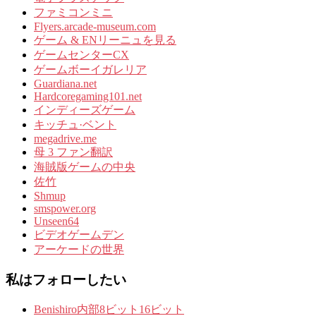
ファミコンミニ
Flyers.arcade-museum.com
ゲーム & ENリーニュを見る
ゲームセンターCX
ゲームボーイガレリア
Guardiana.net
Hardcoregaming101.net
インディーズゲーム
キッチュ·ベント
megadrive.me
母 3 ファン翻訳
海賊版ゲームの中央
佐竹
Shmup
smspower.org
Unseen64
ビデオゲームデン
アーケードの世界
私はフォローしたい
Benishiro内部8ビット16ビット