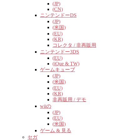
(JP)
(CN)
ニンテンドーDS
(JP)
(米国)
(EU)
(KR)
コレクタ / 非再販用
ニンテンドー3DS
(EU)
(iQue & TW)
ゲームキューブ
(JP)
(米国)
(EU)
(KR)
非再販用 / デモ
wiiの
(JP)
(EU)
(米国)
ゲーム & 見る
セガ