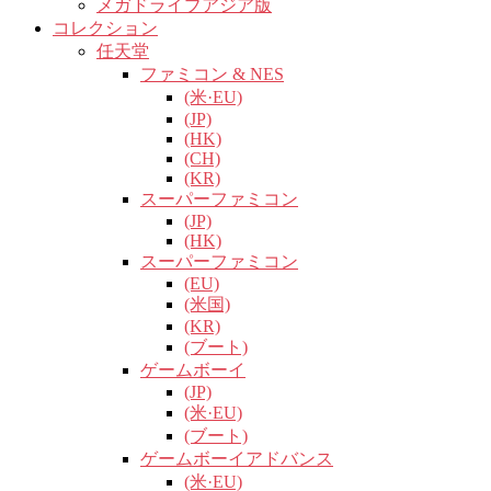
メガドライブアジア版
コレクション
任天堂
ファミコン & NES
(米·EU)
(JP)
(HK)
(CH)
(KR)
スーパーファミコン
(JP)
(HK)
スーパーファミコン
(EU)
(米国)
(KR)
(ブート)
ゲームボーイ
(JP)
(米·EU)
(ブート)
ゲームボーイアドバンス
(米·EU)