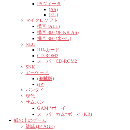
PSヴィータ
(AS)
(EU)
マイクロソフト
携帯 (ALL)
携帯 360 (JP-KR-AS)
携帯 360 (米·EU)
NEC
HU-カード
CD-ROM2
スーパーCD-ROM2
SNK
アーケード
(海賊版)
(JP)
バンダイ
現代
サムスン
GAM *ボーイ
スーパーカム*ボーイ (KR)
紙の上のゲーム
雑誌 (JP-AGE)