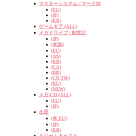
マスターシステム / マークIII
(EU)
(JP)
(KR)
ゲームギア (ALL)
メガドライブ / 創世記
(JP)
(米国)
(EU)
(AS)
(KR)
(CA)
(BR)
(CN TW)
(RU)
(NEW)
メガ-CD (ALL)
(EU)
(JP)
土星
(米·EU)
(JP)
(KR)
ドリームキャスト