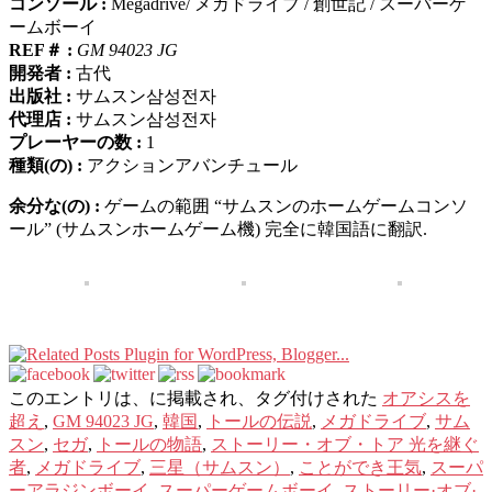
コンソール :
Megadrive/ メガドライブ / 創世記 / スーパーゲ
ームボーイ
REF＃ :
GM 94023 JG
開発者 :
古代
出版社 :
サムスン삼성전자
代理店 :
サムスン삼성전자
プレーヤーの数 :
1
種類(の) :
アクションアバンチュール
余分な(の) :
ゲームの範囲 “サムスンのホームゲームコンソ
ール” (サムスンホームゲーム機) 完全に韓国語に翻訳.
このエントリは、に掲載され、タグ付けされた
オアシスを
超え
,
GM 94023 JG
,
韓国
,
トールの伝説
,
メガドライブ
,
サム
スン
,
セガ
,
トールの物語
,
ストーリー・オブ・トア 光を継ぐ
者
,
メガドライブ
,
三星（サムスン）
,
ことができ王気
,
スーパ
ーアラジンボーイ
,
スーパーゲームボーイ
,
ストーリー·オブ·