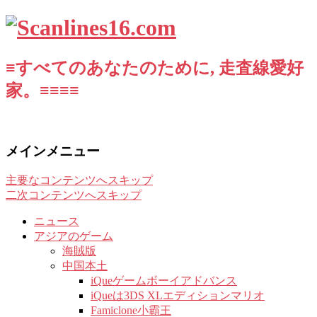
≡すべてのあなたのために, 走査線愛好
家。≡≡≡≡
メインメニュー
主要なコンテンツへスキップ
二次コンテンツへスキップ
ニュース
アジアのゲーム
海賊版
中国本土
iQueゲームボーイアドバンス
iQueは3DS XLエディションマリオ
Famiclone小霸王