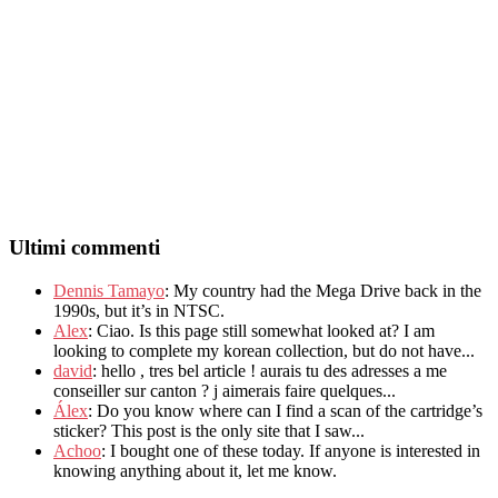
Ultimi commenti
Dennis Tamayo
:
My country had the Mega Drive back in the
1990s
,
but it’s in NTSC
.
Alex
: Ciao.
Is this page still somewhat looked at
?
I am
looking to complete my korean collection
,
but do not have..
.
david
:
hello
,
tres bel article
!
aurais tu des adresses a me
conseiller sur canton
?
j aimerais faire quelques..
.
Álex
: Do you know where can I find a scan of the cartridge’s
sticker? This post is the only site that I saw...
Achoo
: I bought one of these today. If anyone is interested in
knowing anything about it, let me know.