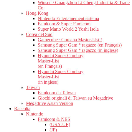
Winsen / Guangzhou Li Cheng Industria & Trade
Co.
Hong Kong
Nintendo Entertainement sistema
Famicom & Super Famicom
Super Mario World 2 Yoshi Isola
Corea del Sud
Gamecube : Coreana Master-List !
Samsung Super Gam * ragazzo (en Français)
Samsung Super Gam * ragazzo (in inglese)
Hyundai Super Comboy
Master-List
(en Français)
Hyundai Super Comboy
Master-List
(in inglese)
Taiwan
Famicom da Taiwan
Giochi originali di Taiwan su Megadrive
Megadrive Asian Version
Raccolta
Nintendo
Famicom & NES
(USA-UE)
(JP)