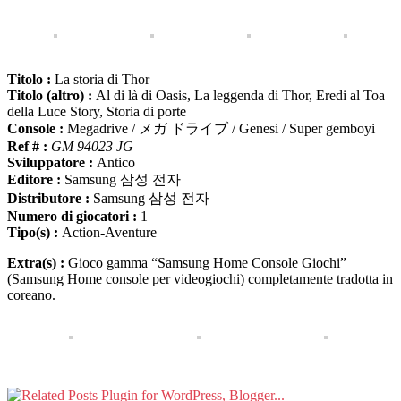
Titolo :
La storia di Thor
Titolo (altro) :
Al di là di Oasis, La leggenda di Thor, Eredi al Toa
della Luce Story, Storia di porte
Console :
Megadrive / メガ ドライブ / Genesi / Super gemboyi
Ref # :
GM 94023 JG
Sviluppatore :
Antico
Editore :
Samsung 삼성 전자
Distributore :
Samsung 삼성 전자
Numero di giocatori :
1
Tipo(s) :
Action-Aventure
Extra(s) :
Gioco gamma “Samsung Home Console Giochi”
(Samsung Home console per videogiochi) completamente tradotta in
coreano.