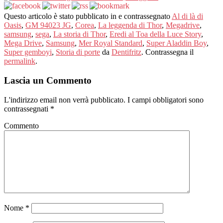
Questo articolo è stato pubblicato in e contrassegnato
Al di là di
Oasis
,
GM 94023 JG
,
Corea
,
La leggenda di Thor
,
Megadrive
,
samsung
,
sega
,
La storia di Thor
,
Eredi al Toa della Luce Story
,
Mega Drive
,
Samsung
,
Mer Royal Standard
,
Super Aladdin Boy
,
Super gemboyi
,
Storia di porte
da
Dentifritz
. Contrassegna il
permalink
.
Lascia un Commento
L'indirizzo email non verrà pubblicato.
I campi obbligatori sono
contrassegnati
*
Commento
Nome
*