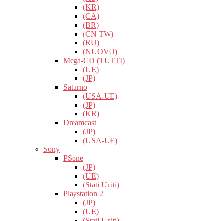
(KR)
(CA)
(BR)
(CN TW)
(RU)
(NUOVO)
Mega-CD (TUTTI)
(UE)
(JP)
Saturno
(USA-UE)
(JP)
(KR)
Dreamcast
(JP)
(USA-UE)
Sony
PSone
(JP)
(UE)
(Stati Uniti)
Playstation 2
(JP)
(UE)
(Stati Uniti)