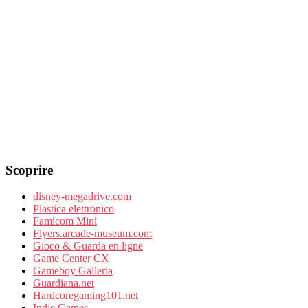
Scoprire
disney-megadrive.com
Plastica elettronico
Famicom Mini
Flyers.arcade-museum.com
Gioco & Guarda en ligne
Game Center CX
Gameboy Galleria
Guardiana.net
Hardcoregaming101.net
Indie Games