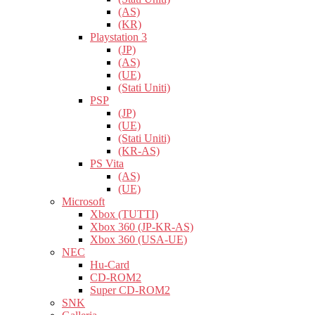
(AS)
(KR)
Playstation 3
(JP)
(AS)
(UE)
(Stati Uniti)
PSP
(JP)
(UE)
(Stati Uniti)
(KR-AS)
PS Vita
(AS)
(UE)
Microsoft
Xbox (TUTTI)
Xbox 360 (JP-KR-AS)
Xbox 360 (USA-UE)
NEC
Hu-Card
CD-ROM2
Super CD-ROM2
SNK