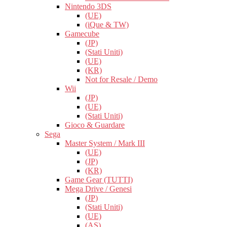
Nintendo 3DS
(UE)
(iQue & TW)
Gamecube
(JP)
(Stati Uniti)
(UE)
(KR)
Not for Resale / Demo
Wii
(JP)
(UE)
(Stati Uniti)
Gioco & Guardare
Sega
Master System / Mark III
(UE)
(JP)
(KR)
Game Gear (TUTTI)
Mega Drive / Genesi
(JP)
(Stati Uniti)
(UE)
(AS)