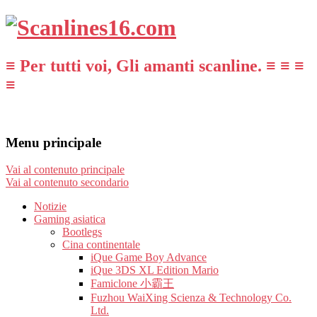
≡ Per tutti voi, Gli amanti scanline. ≡ ≡ ≡
≡
Menu principale
Vai al contenuto principale
Vai al contenuto secondario
Notizie
Gaming asiatica
Bootlegs
Cina continentale
iQue Game Boy Advance
iQue 3DS XL Edition Mario
Famiclone 小霸王
Fuzhou WaiXing Scienza & Technology Co.
Ltd.