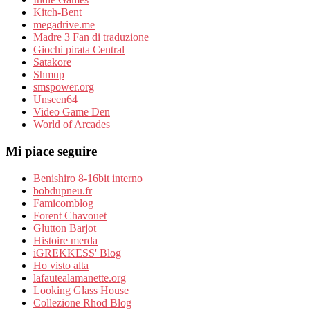
Kitch-Bent
megadrive.me
Madre 3 Fan di traduzione
Giochi pirata Central
Satakore
Shmup
smspower.org
Unseen64
Video Game Den
World of Arcades
Mi piace seguire
Benishiro 8-16bit interno
bobdupneu.fr
Famicomblog
Forent Chavouet
Glutton Barjot
Histoire merda
iGREKKESS' Blog
Ho visto alta
lafautealamanette.org
Looking Glass House
Collezione Rhod Blog