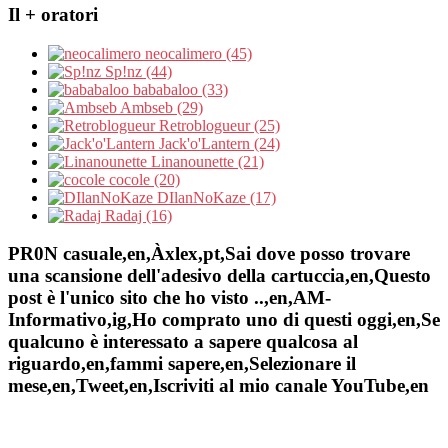
Il + oratori
neocalimero (45)
Sp!nz (44)
bababaloo (33)
Ambseb (29)
Retroblogueur (25)
Jack'o'Lantern (24)
Linanounette (21)
cocole (20)
DIlanNoKaze (17)
Radaj (16)
PR0N casuale,en,Àxlex,pt,Sai dove posso trovare
una scansione dell'adesivo della cartuccia,en,Questo
post è l'unico sito che ho visto ..,en,AM-
Informativo,ig,Ho comprato uno di questi oggi,en,Se
qualcuno è interessato a sapere qualcosa al
riguardo,en,fammi sapere,en,Selezionare il
mese,en,Tweet,en,Iscriviti al mio canale YouTube,en