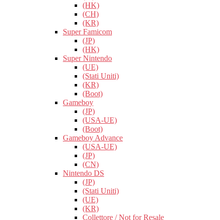
(HK)
(CH)
(KR)
Super Famicom
(JP)
(HK)
Super Nintendo
(UE)
(Stati Uniti)
(KR)
(Boot)
Gameboy
(JP)
(USA-UE)
(Boot)
Gameboy Advance
(USA-UE)
(JP)
(CN)
Nintendo DS
(JP)
(Stati Uniti)
(UE)
(KR)
Collettore / Not for Resale