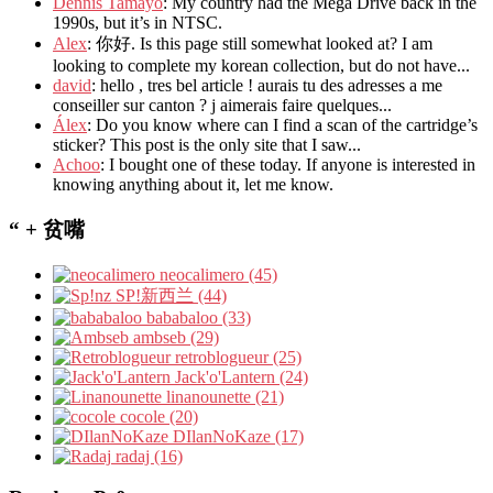
Dennis Tamayo
: My country had the Mega Drive back in the
1990s, but it’s in NTSC.
Alex
: 你好. Is this page still somewhat looked at? I am
looking to complete my korean collection, but do not have...
david
: hello , tres bel article ! aurais tu des adresses a me
conseiller sur canton ? j aimerais faire quelques...
Álex
: Do you know where can I find a scan of the cartridge’s
sticker? This post is the only site that I saw...
Achoo
: I bought one of these today. If anyone is interested in
knowing anything about it, let me know.
“ + 贫嘴
neocalimero (45)
SP!新西兰 (44)
bababaloo (33)
ambseb (29)
retroblogueur (25)
Jack'o'Lantern (24)
linanounette (21)
cocole (20)
DIlanNoKaze (17)
radaj (16)