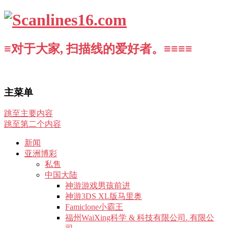
≡对于大家, 扫描线的爱好者。≡≡≡≡
主菜单
跳至主要内容
跳至第二个内容
新闻
亚洲博彩
私售
中国大陆
神游游戏男孩前进
神游3DS XL版马里奥
Famiclone小霸王
福州WaiXing科学 & 科技有限公司. 有限公