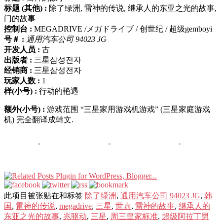
标题 (其他) :
除了绿洲, 雷神的传说, 继承人的东亚之光的故事,
门的故事
控制台 :
MEGADRIVE /メガドライブ / 创世纪 / 超级gemboyi
号＃ :
通用汽车公司 94023 JG
开发人员 :
古
出版者 :
三星삼성전자
经销商 :
三星삼성전자
玩家人数 :
1
样(小号) :
行动的艳遇
额外(小号) :
游戏范围 “三星家用游戏机游戏” (三星家庭游戏
机) 完全翻译成韩文.
此项目被张贴在和标签
除了绿洲
,
通用汽车公司 94023 JG
,
韩
国
,
雷神的传说
,
megadrive
,
三星
,
世嘉
,
雷神的故事
,
继承人的
东亚之光的故事
,
兆驱动
,
三星
,
周三皇家标准
,
超级阿拉丁男