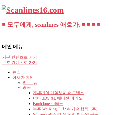
≡ 모두에게, scanlines 애호가. ≡ ≡ ≡ ≡
메인 메뉴
기본 컨텐츠로 가기
보조 컨텐츠로 가기
뉴스
아시아 게임
Bootlegs
중국
개새끼의 게임보이 어드벤스
너나 3DS XL 에디션 마리오
Famiclone 小霸王
복주 WaiXing 과학 & 기술 협력. (주).
Winsen / 광주 리 쳉 산업 & 무역 공동.