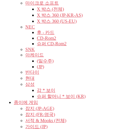
마이크로 소프트
X 박스 (전체)
X 박스 360 (JP-KR-AS)
X 박스 360 (US-EU)
NEC
후 - 카드
CD-Rom2
슈퍼 CD-Rom2
SNK
아케이드
(밀수주)
(JP)
반다이
현대
삼성
감 * 보이
슈퍼 할머니 * 보이 (KR)
종이에 게임
잡지 (JP-AGE)
잡지 (FR-영국)
서적 & Mooks (전체)
가이드 (JP)