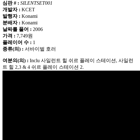
심판 # :
SILENTSET001
개발자 :
KCET
발행자 :
Konami
분배자 :
Konami
날짜를 풀어 :
2006
가격 :
7,749원
플레이어 수 :
1
종류(의) :
서바이벌 호러
여분의(의) :
Inclu 사일런트 힐 쉬르 플레이 스테이션, 사일런
트 힐 2,3 & 4 쉬르 플레이 스테이션 2.