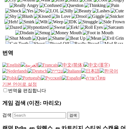
번역
기본 언어로 설정
번역을 편집합니다
게임 검색 (이전: 마리오)
검색
랜덤 Pr0n,,en,알렉스,,es,카트리지 스티커 스캔을 어