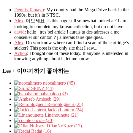
Dennis Tamayo
: My country had the Mega Drive back in the
1990s, but it’s in NTSC.
Alex
: 여보세요. Is this page still somewhat looked at? I am
looking to complete my korean collection, but do not have...
david
: hello , tres bel article ! aurais tu des adresses a me
conseiller sur canton ? j aimerais faire quelques...
Álex
: Do you know where can I find a scan of the cartridge’s
sticker? This post is the only site that I saw...
Achoo
: I bought one of these today. If anyone is interested in
knowing anything about it, let me know.
Les + 이야기하기 좋아하는
neocalimero (45)
SP!NZ (44)
bababaloo (33)
Ambseb (29)
Retroblogueur (25)
Jack'o'Lantern (24)
Linanounette (21)
cocole (20)
DIlanNoKaze (17)
Radaj (16)