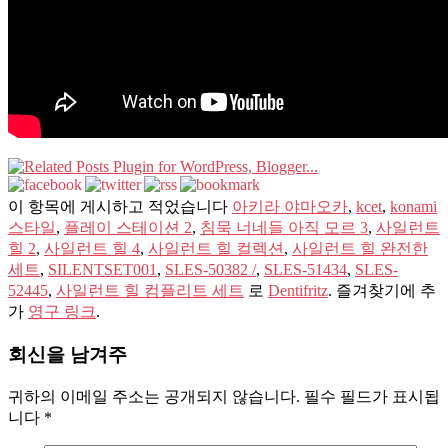
이 항목에 게시하고 적었습니다
아키라 야마오카
,
kcet
,
konami
스타일
,
플레이 스테이션 2
,
침묵 너네들 아직 모르 3
,
사일런트
힐 2
,
사일런트 힐 4
,
사일런트 힐 컬렉션
,
사일런트 힐 완전한
세트
,
SILENTSET001
,
SLES-50382 /
,
SLES-51434
,
SLES-
52445
,
사일런트 힐 컴플리트 세트
로
Dentifritz
. 즐겨찾기에 추
가
영구 링크
.
회신을 남겨주
귀하의 이메일 주소는 공개되지 않습니다.
필수 필드가 표시됩
니다
*