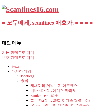
≡ 모두에게, scanlines 애호가. ≡ ≡ ≡ ≡
메인 메뉴
기본 컨텐츠로 가기
보조 컨텐츠로 가기
뉴스
아시아 게임
Bootlegs
중국
개새끼의 게임보이 어드벤스
너나 3DS XL 에디션 마리오
Famiclone 小霸王
복주 WaiXing 과학 & 기술 협력. (주).
Winsen / 광주 리 쳉 산업 & 무역 공동.