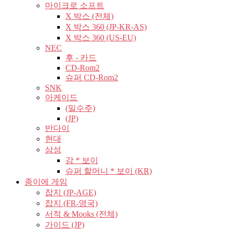
마이크로 소프트
X 박스 (전체)
X 박스 360 (JP-KR-AS)
X 박스 360 (US-EU)
NEC
후 - 카드
CD-Rom2
슈퍼 CD-Rom2
SNK
아케이드
(밀수주)
(JP)
반다이
현대
삼성
감 * 보이
슈퍼 할머니 * 보이 (KR)
종이에 게임
잡지 (JP-AGE)
잡지 (FR-영국)
서적 & Mooks (전체)
가이드 (JP)