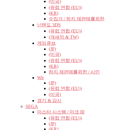
(미국)
(유럽​​ 연합 (EU))
(KR)
수집가 / 하지 재판매를위한
닌텐도 3DS
(유럽​​ 연합 (EU))
(개새끼 & TW)
게임큐브
(JP)
(미국)
(유럽​​ 연합 (EU))
(KR)
하지 재판매를위한 / 시민
Wii
(JP)
(유럽​​ 연합 (EU))
(미국)
경기 & 감시
SEGA
마스터 시스템 / 마크 III
(유럽​​ 연합 (EU))
(JP)
(KR)