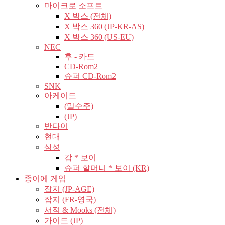
마이크로 소프트
X 박스 (전체)
X 박스 360 (JP-KR-AS)
X 박스 360 (US-EU)
NEC
후 - 카드
CD-Rom2
슈퍼 CD-Rom2
SNK
아케이드
(밀수주)
(JP)
반다이
현대
삼성
감 * 보이
슈퍼 할머니 * 보이 (KR)
종이에 게임
잡지 (JP-AGE)
잡지 (FR-영국)
서적 & Mooks (전체)
가이드 (JP)