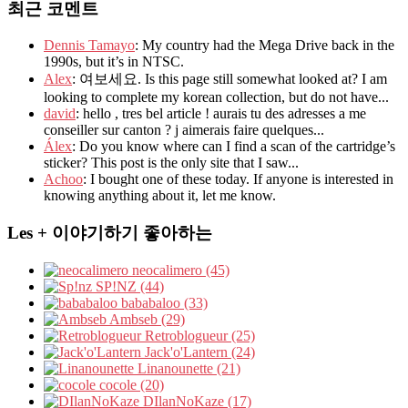
최근 코멘트
Dennis Tamayo
: My country had the Mega Drive back in the
1990s, but it’s in NTSC.
Alex
: 여보세요. Is this page still somewhat looked at? I am
looking to complete my korean collection, but do not have...
david
: hello , tres bel article ! aurais tu des adresses a me
conseiller sur canton ? j aimerais faire quelques...
Álex
: Do you know where can I find a scan of the cartridge’s
sticker? This post is the only site that I saw...
Achoo
: I bought one of these today. If anyone is interested in
knowing anything about it, let me know.
Les + 이야기하기 좋아하는
neocalimero (45)
SP!NZ (44)
bababaloo (33)
Ambseb (29)
Retroblogueur (25)
Jack'o'Lantern (24)
Linanounette (21)
cocole (20)
DIlanNoKaze (17)