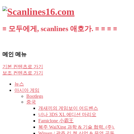
≡ 모두에게, scanlines 애호가. ≡ ≡ ≡ ≡
메인 메뉴
기본 컨텐츠로 가기
보조 컨텐츠로 가기
뉴스
아시아 게임
Bootlegs
중국
개새끼의 게임보이 어드벤스
너나 3DS XL 에디션 마리오
Famiclone 小霸王
복주 WaiXing 과학 & 기술 협력. (주).
Winsen / 광주 리 쳉 산업 & 무역 공동.