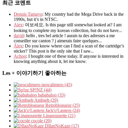
최근 코멘트
Dennis Tamayo
: My country had the Mega Drive back in the
1990s, but it’s in NTSC.
Alex
: 여보세요. Is this page still somewhat looked at? I am
looking to complete my korean collection, but do not have...
david
: hello , tres bel article ! aurais tu des adresses a me
conseiller sur canton ? j aimerais faire quelques...
Álex
: Do you know where can I find a scan of the cartridge’s
sticker? This post is the only site that I saw...
Achoo
: I bought one of these today. If anyone is interested in
knowing anything about it, let me know.
Les + 이야기하기 좋아하는
neocalimero (45)
SP!NZ (44)
bababaloo (33)
Ambseb (29)
Retroblogueur (25)
Jack'o'Lantern (24)
Linanounette (21)
cocole (20)
DIlanNoKaze (17)