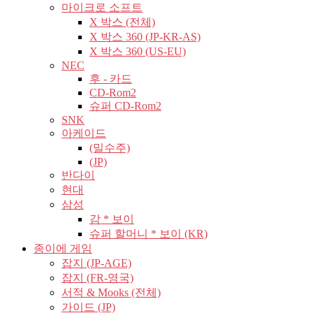
마이크로 소프트
X 박스 (전체)
X 박스 360 (JP-KR-AS)
X 박스 360 (US-EU)
NEC
후 - 카드
CD-Rom2
슈퍼 CD-Rom2
SNK
아케이드
(밀수주)
(JP)
반다이
현대
삼성
감 * 보이
슈퍼 할머니 * 보이 (KR)
종이에 게임
잡지 (JP-AGE)
잡지 (FR-영국)
서적 & Mooks (전체)
가이드 (JP)