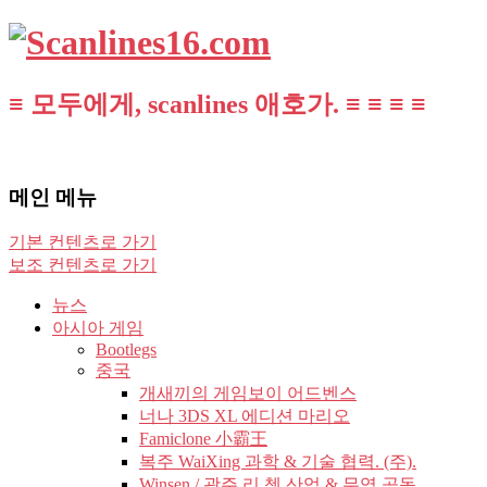
≡ 모두에게, scanlines 애호가. ≡ ≡ ≡ ≡
메인 메뉴
기본 컨텐츠로 가기
보조 컨텐츠로 가기
뉴스
아시아 게임
Bootlegs
중국
개새끼의 게임보이 어드벤스
너나 3DS XL 에디션 마리오
Famiclone 小霸王
복주 WaiXing 과학 & 기술 협력. (주).
Winsen / 광주 리 쳉 산업 & 무역 공동.