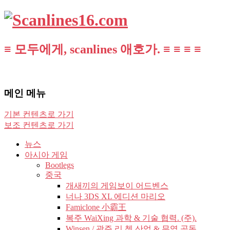
≡ 모두에게, scanlines 애호가. ≡ ≡ ≡ ≡
메인 메뉴
기본 컨텐츠로 가기
보조 컨텐츠로 가기
뉴스
아시아 게임
Bootlegs
중국
개새끼의 게임보이 어드벤스
너나 3DS XL 에디션 마리오
Famiclone 小霸王
복주 WaiXing 과학 & 기술 협력. (주).
Winsen / 광주 리 쳉 산업 & 무역 공동.