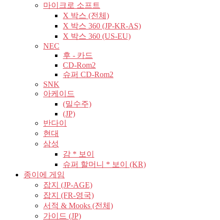
마이크로 소프트
X 박스 (전체)
X 박스 360 (JP-KR-AS)
X 박스 360 (US-EU)
NEC
후 - 카드
CD-Rom2
슈퍼 CD-Rom2
SNK
아케이드
(밀수주)
(JP)
반다이
현대
삼성
감 * 보이
슈퍼 할머니 * 보이 (KR)
종이에 게임
잡지 (JP-AGE)
잡지 (FR-영국)
서적 & Mooks (전체)
가이드 (JP)