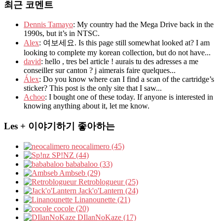
최근 코멘트
Dennis Tamayo
: My country had the Mega Drive back in the
1990s, but it’s in NTSC.
Alex
: 여보세요. Is this page still somewhat looked at? I am
looking to complete my korean collection, but do not have...
david
: hello , tres bel article ! aurais tu des adresses a me
conseiller sur canton ? j aimerais faire quelques...
Álex
: Do you know where can I find a scan of the cartridge’s
sticker? This post is the only site that I saw...
Achoo
: I bought one of these today. If anyone is interested in
knowing anything about it, let me know.
Les + 이야기하기 좋아하는
neocalimero (45)
SP!NZ (44)
bababaloo (33)
Ambseb (29)
Retroblogueur (25)
Jack'o'Lantern (24)
Linanounette (21)
cocole (20)
DIlanNoKaze (17)