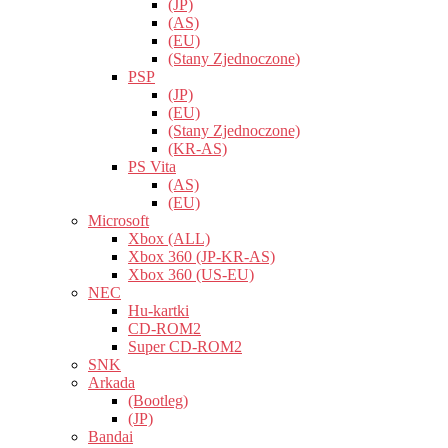
(JP)
(AS)
(EU)
(Stany Zjednoczone)
PSP
(JP)
(EU)
(Stany Zjednoczone)
(KR-AS)
PS Vita
(AS)
(EU)
Microsoft
Xbox (ALL)
Xbox 360 (JP-KR-AS)
Xbox 360 (US-EU)
NEC
Hu-kartki
CD-ROM2
Super CD-ROM2
SNK
Arkada
(Bootleg)
(JP)
Bandai