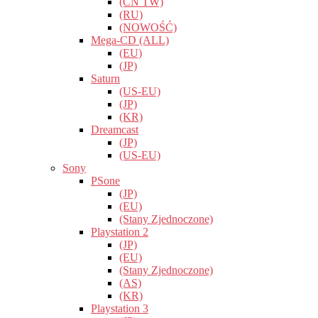
(CN TW)
(RU)
(NOWOŚĆ)
Mega-CD (ALL)
(EU)
(JP)
Saturn
(US-EU)
(JP)
(KR)
Dreamcast
(JP)
(US-EU)
Sony
PSone
(JP)
(EU)
(Stany Zjednoczone)
Playstation 2
(JP)
(EU)
(Stany Zjednoczone)
(AS)
(KR)
Playstation 3