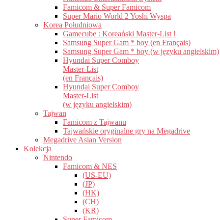
Famicom & Super Famicom
Super Mario World 2 Yoshi Wyspa
Korea Południowa
Gamecube : Koreański Master-List !
Samsung Super Gam * boy (en Français)
Samsung Super Gam * boy (w języku angielskim)
Hyundai Super Comboy
Master-List
(en Français)
Hyundai Super Comboy
Master-List
(w języku angielskim)
Tajwan
Famicom z Tajwanu
Tajwańskie oryginalne gry na Megadrive
Megadrive Asian Version
Kolekcja
Nintendo
Famicom & NES
(US-EU)
(JP)
(HK)
(CH)
(KR)
Super Famicom