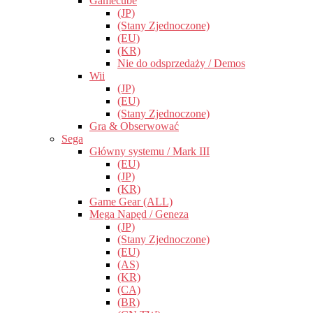
Gamecube
(JP)
(Stany Zjednoczone)
(EU)
(KR)
Nie do odsprzedaży / Demos
Wii
(JP)
(EU)
(Stany Zjednoczone)
Gra & Obserwować
Sega
Główny systemu / Mark III
(EU)
(JP)
(KR)
Game Gear (ALL)
Mega Napęd / Geneza
(JP)
(Stany Zjednoczone)
(EU)
(AS)
(KR)
(CA)
(BR)