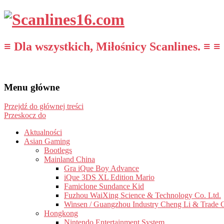
≡ Dla wszystkich, Miłośnicy Scanlines. ≡ ≡
Menu główne
Przejdź do głównej treści
Przeskocz do
Aktualności
Asian Gaming
Bootlegs
Mainland China
Gra iQue Boy Advance
iQue 3DS XL Edition Mario
Famiclone Sundance Kid
Fuzhou WaiXing Science & Technology Co. Ltd.
Winsen / Guangzhou Industry Cheng Li & Trade 
Hongkong
Nintendo Entertainment System