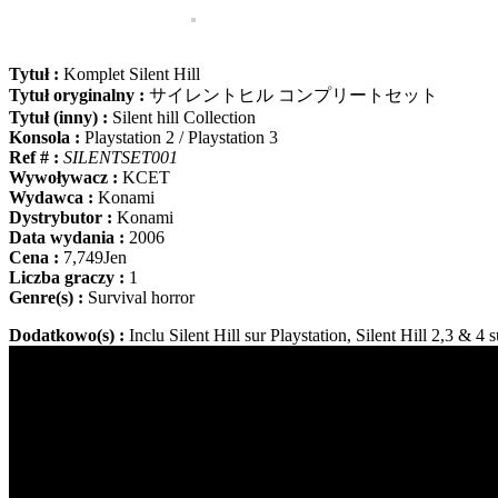
Tytuł :
Komplet Silent Hill
Tytuł oryginalny :
サイレントヒル コンプリートセット
Tytuł (inny) :
Silent hill Collection
Konsola :
Playstation 2 / Playstation 3
Ref # :
SILENTSET001
Wywoływacz :
KCET
Wydawca :
Konami
Dystrybutor :
Konami
Data wydania :
2006
Cena :
7,749Jen
Liczba graczy :
1
Genre(s) :
Survival horror
Dodatkowo(s) :
Inclu Silent Hill sur Playstation
, Silent Hill 2,3 & 4
s