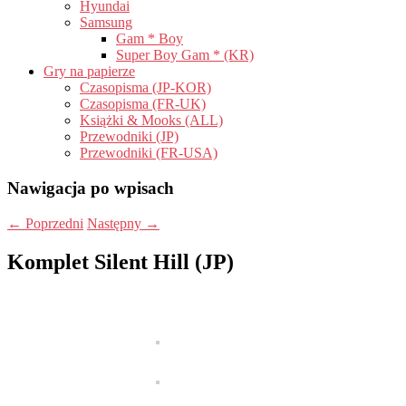
Hyundai
Samsung
Gam * Boy
Super Boy Gam * (KR)
Gry na papierze
Czasopisma (JP-KOR)
Czasopisma (FR-UK)
Książki & Mooks (ALL)
Przewodniki (JP)
Przewodniki (FR-USA)
Nawigacja po wpisach
←
Poprzedni
Następny
→
Komplet Silent Hill (JP)