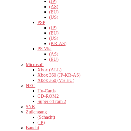
(JP)
(AS)
(EU)
(US)
PSP
(JP)
(EU)
(US)
(KR-AS)
PS Vita
(AS)
(EU)
Microsoft
Xbox (ALL)
Xbox 360 (JP-KR-AS)
Xbox 360 (VS-EU)
NEC
Hu-Cards
CD-ROM2
Super cd-rom 2
SNK
Zuilengang
(Schacht)
(JP)
Bandai