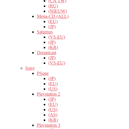
(CN TW)
(RU)
(NIEUW)
Mega-CD (ALL)
(EU)
(JP)
Saturnus
(VS-EU)
(JP)
(KR)
Dreamcast
(JP)
(VS-EU)
Sony
PSone
(JP)
(EU)
(US)
Playstation 2
(JP)
(EU)
(US)
(AS)
(KR)
Playstation 3