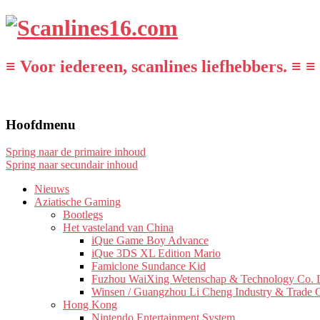
≡ Voor iedereen, scanlines liefhebbers. ≡ ≡
Hoofdmenu
Spring naar de primaire inhoud
Spring naar secundair inhoud
Nieuws
Aziatische Gaming
Bootlegs
Het vasteland van China
iQue Game Boy Advance
iQue 3DS XL Edition Mario
Famiclone Sundance Kid
Fuzhou WaiXing Wetenschap & Technology Co. L
Winsen / Guangzhou Li Cheng Industry & Trade 
Hong Kong
Nintendo Entertainment System