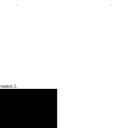
ystation
2.