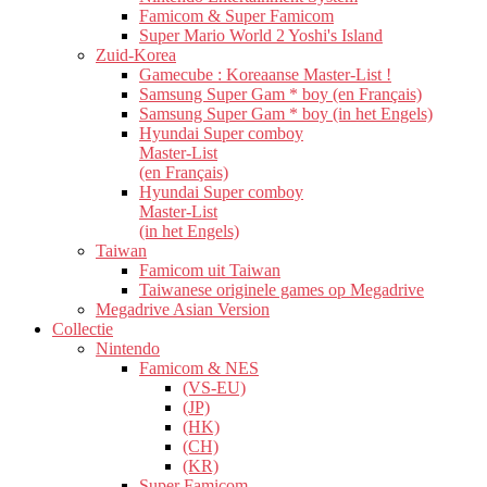
Famicom & Super Famicom
Super Mario World 2 Yoshi's Island
Zuid-Korea
Gamecube : Koreaanse Master-List !
Samsung Super Gam * boy (en Français)
Samsung Super Gam * boy (in het Engels)
Hyundai Super comboy
Master-List
(en Français)
Hyundai Super comboy
Master-List
(in het Engels)
Taiwan
Famicom uit Taiwan
Taiwanese originele games op Megadrive
Megadrive Asian Version
Collectie
Nintendo
Famicom & NES
(VS-EU)
(JP)
(HK)
(CH)
(KR)
Super Famicom