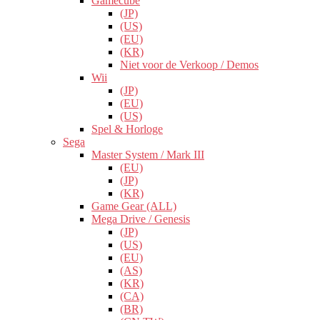
Gamecube
(JP)
(US)
(EU)
(KR)
Niet voor de Verkoop / Demos
Wii
(JP)
(EU)
(US)
Spel & Horloge
Sega
Master System / Mark III
(EU)
(JP)
(KR)
Game Gear (ALL)
Mega Drive / Genesis
(JP)
(US)
(EU)
(AS)
(KR)
(CA)
(BR)