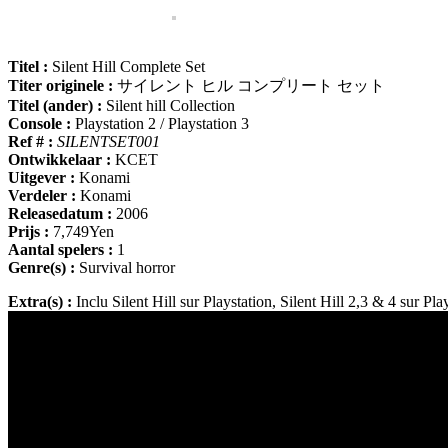
Titel :
Silent Hill Complete Set
Titer originele :
サイレント ヒル コンプリート セット
Titel (ander) :
Silent hill Collection
Console :
Playstation 2 / Playstation 3
Ref # :
SILENTSET001
Ontwikkelaar :
KCET
Uitgever :
Konami
Verdeler :
Konami
Releasedatum :
2006
Prijs :
7,749Yen
Aantal spelers :
1
Genre(s) :
Survival horror
Extra(s) :
Inclu Silent Hill sur Playstation
, Silent Hill 2,3 & 4
sur Pla