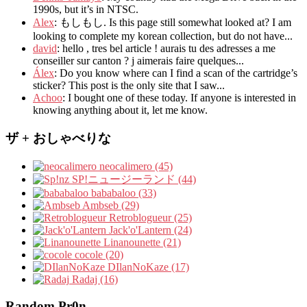
1990s
,
but it’s in NTSC
.
Alex
: もしもし.
Is this page still somewhat looked at
?
I am
looking to complete my korean collection
,
but do not have..
.
david
:
hello
,
tres bel article
!
aurais tu des adresses a me
conseiller sur canton
?
j aimerais faire quelques..
.
Álex
: Do you know where can I find a scan of the cartridge’s
sticker? This post is the only site that I saw...
Achoo
: I bought one of these today. If anyone is interested in
knowing anything about it, let me know.
ザ + おしゃべりな
neocalimero (45)
SP!ニュージーランド (44)
bababaloo (33)
Ambseb (29)
Retroblogueur (25)
Jack'o'Lantern (24)
Linanounette (21)
cocole (20)
DIlanNoKaze (17)
Radaj (16)
Random Pr0n