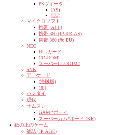
PSヴィータ
(AS)
(EU)
マイクロソフト
携帯 (ALL)
携帯 360 (JP-KR-AS)
携帯 360 (米·EU)
NEC
HU-カード
CD-ROM2
スーパーCD-ROM2
SNK
アーケード
(海賊版)
(JP)
バンダイ
現代
サムスン
GAM *ボーイ
スーパーカム*ボーイ (KR)
紙の上のゲーム
雑誌 (JP-AGE)