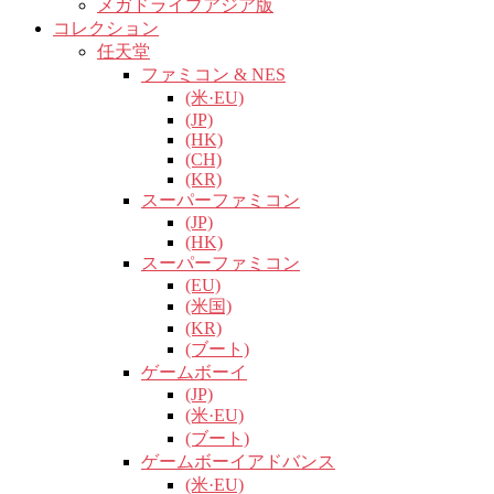
メガドライブアジア版
コレクション
任天堂
ファミコン & NES
(米·EU)
(JP)
(HK)
(CH)
(KR)
スーパーファミコン
(JP)
(HK)
スーパーファミコン
(EU)
(米国)
(KR)
(ブート)
ゲームボーイ
(JP)
(米·EU)
(ブート)
ゲームボーイアドバンス
(米·EU)