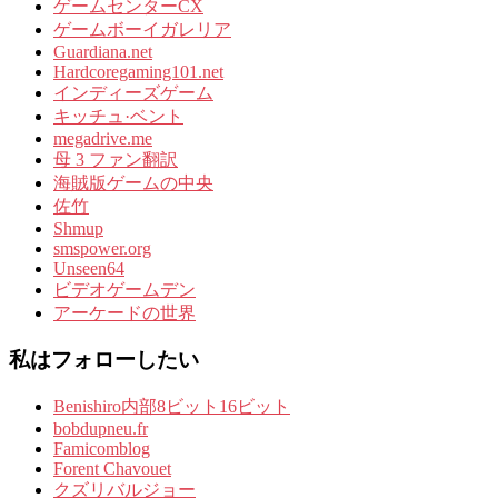
ゲームセンターCX
ゲームボーイガレリア
Guardiana.net
Hardcoregaming101.net
インディーズゲーム
キッチュ·ベント
megadrive.me
母 3 ファン翻訳
海賊版ゲームの中央
佐竹
Shmup
smspower.org
Unseen64
ビデオゲームデン
アーケードの世界
私はフォローしたい
Benishiro内部8ビット16ビット
bobdupneu.fr
Famicomblog
Forent Chavouet
クズリバルジョー