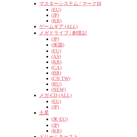
マスターシステム / マークIII
(EU)
(JP)
(KR)
ゲームギア (ALL)
メガドライブ / 創世記
(JP)
(米国)
(EU)
(AS)
(KR)
(CA)
(BR)
(CN TW)
(RU)
(NEW)
メガ-CD (ALL)
(EU)
(JP)
土星
(米·EU)
(JP)
(KR)
ドリームキャスト