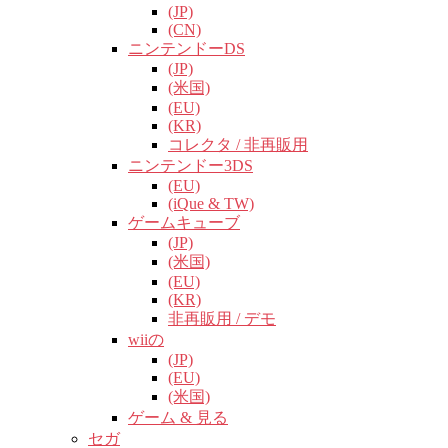
(JP)
(CN)
ニンテンドーDS
(JP)
(米国)
(EU)
(KR)
コレクタ / 非再販用
ニンテンドー3DS
(EU)
(iQue & TW)
ゲームキューブ
(JP)
(米国)
(EU)
(KR)
非再販用 / デモ
wiiの
(JP)
(EU)
(米国)
ゲーム & 見る
セガ