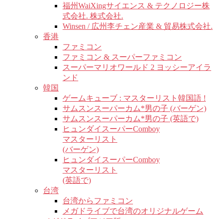
福州WaiXingサイエンス & テクノロジー株
式会社. 株式会社.
Winsen / 広州李チェン産業 & 貿易株式会社.
香港
ファミコン
ファミコン & スーパーファミコン
スーパーマリオワールド 2 ヨッシーアイラ
ンド
韓国
ゲームキューブ : マスターリスト韓国語 !
サムスンスーパーカム*男の子 (バーゲン)
サムスンスーパーカム*男の子 (英語で)
ヒュンダイスーパーComboy
マスターリスト
(バーゲン)
ヒュンダイスーパーComboy
マスターリスト
(英語で)
台湾
台湾からファミコン
メガドライブで台湾のオリジナルゲーム