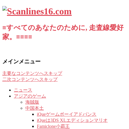
≡すべてのあなたのために, 走査線愛好
家。≡≡≡≡
メインメニュー
主要なコンテンツへスキップ
二次コンテンツへスキップ
ニュース
アジアのゲーム
海賊版
中国本土
iQueゲームボーイアドバンス
iQueは3DS XLエディションマリオ
Famiclone小霸王