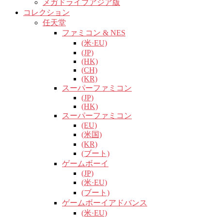
メガドライブアジア版
コレクション
任天堂
ファミコン & NES
(米·EU)
(JP)
(HK)
(CH)
(KR)
スーパーファミコン
(JP)
(HK)
スーパーファミコン
(EU)
(米国)
(KR)
(ブート)
ゲームボーイ
(JP)
(米·EU)
(ブート)
ゲームボーイアドバンス
(米·EU)