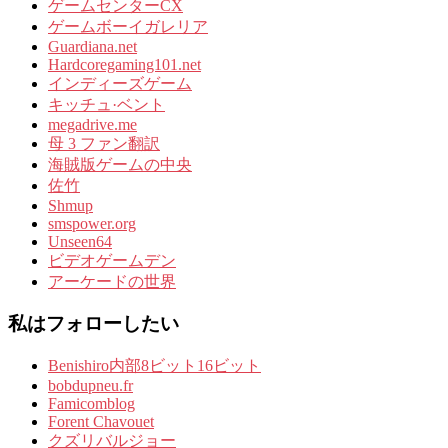
ゲームセンターCX
ゲームボーイガレリア
Guardiana.net
Hardcoregaming101.net
インディーズゲーム
キッチュ·ベント
megadrive.me
母 3 ファン翻訳
海賊版ゲームの中央
佐竹
Shmup
smspower.org
Unseen64
ビデオゲームデン
アーケードの世界
私はフォローしたい
Benishiro内部8ビット16ビット
bobdupneu.fr
Famicomblog
Forent Chavouet
クズリバルジョー