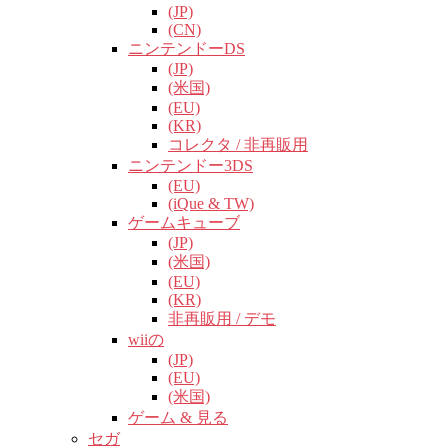
(JP)
(CN)
ニンテンドーDS
(JP)
(米国)
(EU)
(KR)
コレクタ / 非再販用
ニンテンドー3DS
(EU)
(iQue & TW)
ゲームキューブ
(JP)
(米国)
(EU)
(KR)
非再販用 / デモ
wiiの
(JP)
(EU)
(米国)
ゲーム & 見る
セガ