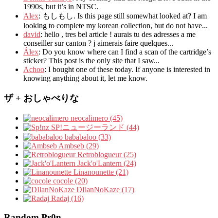
1990s
,
but it’s in NTSC
.
Alex
: もしもし.
Is this page still somewhat looked at
?
I am
looking to complete my korean collection
,
but do not have..
.
david
:
hello
,
tres bel article
!
aurais tu des adresses a me
conseiller sur canton
?
j aimerais faire quelques..
.
Álex
: Do you know where can I find a scan of the cartridge’s
sticker? This post is the only site that I saw...
Achoo
: I bought one of these today. If anyone is interested in
knowing anything about it, let me know.
ザ + おしゃべりな
neocalimero (45)
SP!ニュージーランド (44)
bababaloo (33)
Ambseb (29)
Retroblogueur (25)
Jack'o'Lantern (24)
Linanounette (21)
cocole (20)
DIlanNoKaze (17)
Radaj (16)
Random Pr0n