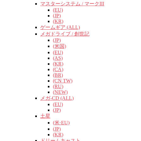
マスターシステム / マークIII
(EU)
(JP)
(KR)
ゲームギア (ALL)
メガドライブ / 創世記
(JP)
(米国)
(EU)
(AS)
(KR)
(CA)
(BR)
(CN TW)
(RU)
(NEW)
メガ-CD (ALL)
(EU)
(JP)
土星
(米·EU)
(JP)
(KR)
ドリームキャスト