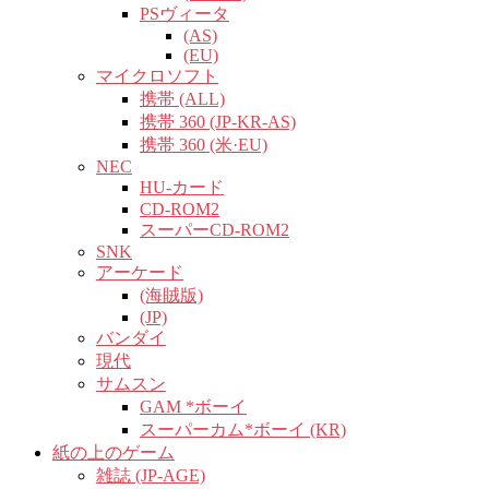
PSヴィータ
(AS)
(EU)
マイクロソフト
携帯 (ALL)
携帯 360 (JP-KR-AS)
携帯 360 (米·EU)
NEC
HU-カード
CD-ROM2
スーパーCD-ROM2
SNK
アーケード
(海賊版)
(JP)
バンダイ
現代
サムスン
GAM *ボーイ
スーパーカム*ボーイ (KR)
紙の上のゲーム
雑誌 (JP-AGE)