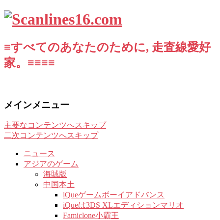
≡すべてのあなたのために, 走査線愛好
家。≡≡≡≡
メインメニュー
主要なコンテンツへスキップ
二次コンテンツへスキップ
ニュース
アジアのゲーム
海賊版
中国本土
iQueゲームボーイアドバンス
iQueは3DS XLエディションマリオ
Famiclone小霸王