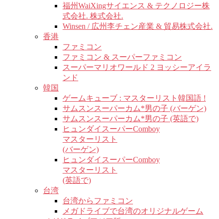
福州WaiXingサイエンス & テクノロジー株
式会社. 株式会社.
Winsen / 広州李チェン産業 & 貿易株式会社.
香港
ファミコン
ファミコン & スーパーファミコン
スーパーマリオワールド 2 ヨッシーアイラ
ンド
韓国
ゲームキューブ : マスターリスト韓国語 !
サムスンスーパーカム*男の子 (バーゲン)
サムスンスーパーカム*男の子 (英語で)
ヒュンダイスーパーComboy
マスターリスト
(バーゲン)
ヒュンダイスーパーComboy
マスターリスト
(英語で)
台湾
台湾からファミコン
メガドライブで台湾のオリジナルゲーム