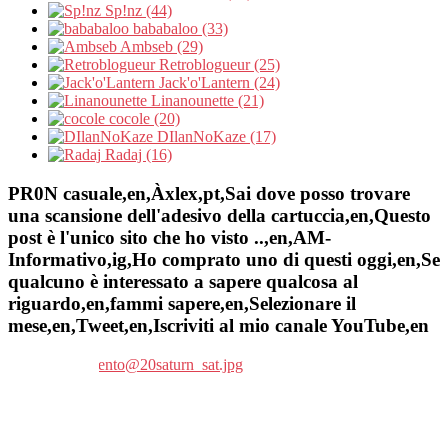
Sp!nz (44)
bababaloo (33)
Ambseb (29)
Retroblogueur (25)
Jack'o'Lantern (24)
Linanounette (21)
cocole (20)
DIlanNoKaze (17)
Radaj (16)
PR0N casuale,en,Àxlex,pt,Sai dove posso trovare
una scansione dell'adesivo della cartuccia,en,Questo
post è l'unico sito che ho visto ..,en,AM-
Informativo,ig,Ho comprato uno di questi oggi,en,Se
qualcuno è interessato a sapere qualcosa al
riguardo,en,fammi sapere,en,Selezionare il
mese,en,Tweet,en,Iscriviti al mio canale YouTube,en