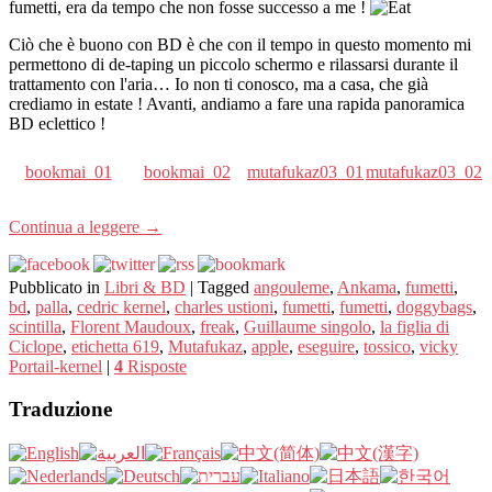
fumetti, era da tempo che non fosse successo a me !
Ciò che è buono con BD è che con il tempo in questo momento mi
permettono di de-taping un piccolo schermo e rilassarsi durante il
trattamento con l'aria… Io non ti conosco, ma a casa, che già
crediamo in estate ! Avanti, andiamo a fare una rapida panoramica
BD eclettico !
bookmai_01
bookmai_02
mutafukaz03_01
mutafukaz03_02
Continua a leggere
→
Pubblicato in
Libri & BD
|
Tagged
angouleme
,
Ankama
,
fumetti
,
bd
,
palla
,
cedric kernel
,
charles ustioni
,
fumetti
,
fumetti
,
doggybags
,
scintilla
,
Florent Maudoux
,
freak
,
Guillaume singolo
,
la figlia di
Ciclope
,
etichetta 619
,
Mutafukaz
,
apple
,
eseguire
,
tossico
,
vicky
Portail-kernel
|
4
Risposte
Traduzione