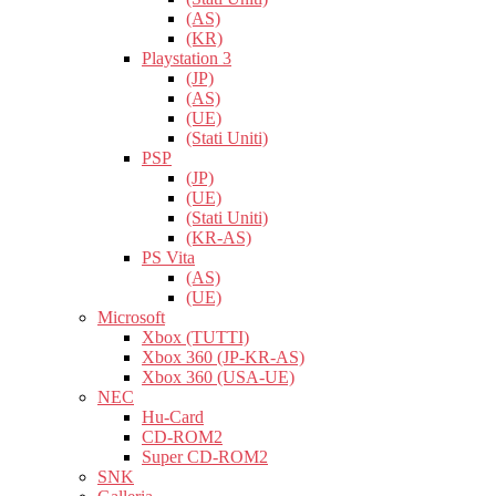
(AS)
(KR)
Playstation 3
(JP)
(AS)
(UE)
(Stati Uniti)
PSP
(JP)
(UE)
(Stati Uniti)
(KR-AS)
PS Vita
(AS)
(UE)
Microsoft
Xbox (TUTTI)
Xbox 360 (JP-KR-AS)
Xbox 360 (USA-UE)
NEC
Hu-Card
CD-ROM2
Super CD-ROM2
SNK