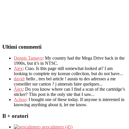
Ultimi commenti
Dennis Tamayo
:
My country had the Mega Drive back in the
1990s
,
but it’s in NTSC
.
Alex
: Ciao.
Is this page still somewhat looked at
?
I am
looking to complete my korean collection
,
but do not have..
.
david
:
hello
,
tres bel article
!
aurais tu des adresses a me
conseiller sur canton
?
j aimerais faire quelques..
.
Álex
: Do you know where can I find a scan of the cartridge’s
sticker? This post is the only site that I saw...
Achoo
: I bought one of these today. If anyone is interested in
knowing anything about it, let me know.
Il + oratori
neocalimero (45)