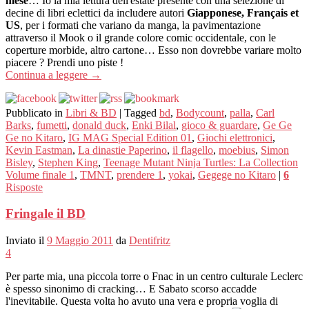
mese
… Io la mia lettura dell'estate presente con una selezione di
decine di libri eclettici da includere autori
Giapponese, Français et
US
, per i formati che variano da manga, la pavimentazione
attraverso il Mook o il grande colore comic occidentale, con le
coperture morbide, altro cartone… Esso non dovrebbe variare molto
piacere ? Prendi uno piste !
Continua a leggere
→
Pubblicato in
Libri & BD
|
Tagged
bd
,
Bodycount
,
palla
,
Carl
Barks
,
fumetti
,
donald duck
,
Enki Bilal
,
gioco & guardare
,
Ge Ge
Ge no Kitaro
,
IG MAG Special Edition 01
,
Giochi elettronici
,
Kevin Eastman
,
La dinastie Paperino
,
il flagello
,
moebius
,
Simon
Bisley
,
Stephen King
,
Teenage Mutant Ninja Turtles: La Collection
Volume finale 1
,
TMNT
,
prendere 1
,
yokai
,
Gegege no Kitaro
|
6
Risposte
Fringale il BD
Inviato il
9 Maggio 2011
da
Dentifritz
4
Per parte mia, una piccola torre o Fnac in un centro culturale Leclerc
è spesso sinonimo di cracking… E Sabato scorso accadde
l'inevitabile. Questa volta ho avuto una vera e propria voglia di