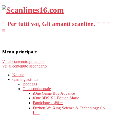
≡ Per tutti voi, Gli amanti scanline. ≡ ≡ ≡
≡
Menu principale
Vai al contenuto principale
Vai al contenuto secondario
Notizie
Gaming asiatica
Bootlegs
Cina continentale
iQue Game Boy Advance
iQue 3DS XL Edition Mario
Famiclone 小霸王
Fuzhou WaiXing Scienza & Technology Co.
Ltd.