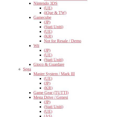
Nintendo 3DS
(UE)
(iQue & TW)
Gamecube
(JP)
(Stati Uniti)
(UE)
(KR)
Not for Resale / Demo
Wii
(JP)
(UE)
(Stati Uniti)
Gioco & Guardare
Sega
Master System / Mark III
(UE)
(JP)
(KR)
Game Gear (TUTTI)
Mega Drive / Genesi
(JP)
(Stati Uniti)
(UE)
(AS)