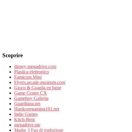
Scoprire
disney-megadrive.com
Plastica elettronico
Famicom Mini
Flyers.arcade-museum.com
Gioco & Guarda en ligne
Game Center CX
Gameboy Galleria
Guardiana.net
Hardcoregaming101.net
Indie Games
Kitch-Bent
megadrive.me
Madre 3 Fan di traduzione