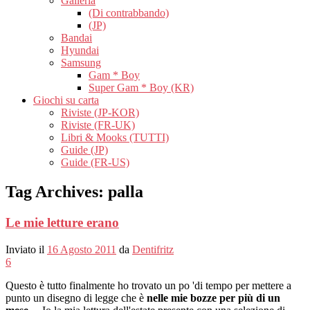
Galleria
(Di contrabbando)
(JP)
Bandai
Hyundai
Samsung
Gam * Boy
Super Gam * Boy (KR)
Giochi su carta
Riviste (JP-KOR)
Riviste (FR-UK)
Libri & Mooks (TUTTI)
Guide (JP)
Guide (FR-US)
Tag Archives:
palla
Le mie letture erano
Inviato il
16 Agosto 2011
da
Dentifritz
6
Questo è tutto finalmente ho trovato un po 'di tempo per mettere a
punto un disegno di legge che è
nelle mie bozze per più di un