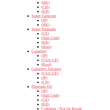
(HK)
(CH)
(KR)
Super Famicom
(JP)
(HK)
Super Nintendo
(UE)
(Stati Uniti)
(KR)
(Boot)
Gameboy
(JP)
(USA-UE)
(Boot)
Gameboy Advance
(USA-UE)
(JP)
(CN)
Nintendo DS
(JP)
(Stati Uniti)
(UE)
(KR)
Collettore / Not for Resale