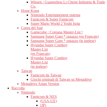
Winsen / Guangzhou Li Cheng Industria & Trade
Co.
Hong Kong
Nintendo Entertainement sistema
Famicom & Super Famicom
Super Mario World 2 Yoshi Isola
Corea del Sud
Gamecube : Coreana Master-List !
Samsung Super Gam * ragazzo (en Français)
Samsung Super Gam * ragazzo (in inglese)
Hyundai Super Comboy
Master-List
(en Français)
Hyundai Super Comboy
Master-List
(in inglese)
Taiwan
Famicom da Taiwan
Giochi originali di Taiwan su Megadrive
Megadrive Asian Version
Raccolta
Nintendo
Famicom & NES
(USA-UE)
(JP)