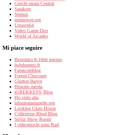
Giochi pirata Central
Satakore
Shmup
smspower.org
Unseen64
Video Game Den
World of Arcades
Mi piace seguire
Benishiro 8-16bit interno
bobdupneu.fr
Famicomblog
Forent Chavouet
Glutton Barjot
Histoire merda
iGREKKESS' Blog
Ho visto alta
lafautealamanette.org
Looking Glass House
Collezione Rhod Blog
Sp!nz Show Room
I videogiochi sono Rad