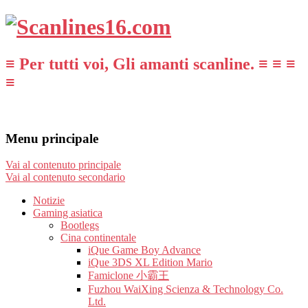
≡ Per tutti voi, Gli amanti scanline. ≡ ≡ ≡
≡
Menu principale
Vai al contenuto principale
Vai al contenuto secondario
Notizie
Gaming asiatica
Bootlegs
Cina continentale
iQue Game Boy Advance
iQue 3DS XL Edition Mario
Famiclone 小霸王
Fuzhou WaiXing Scienza & Technology Co.
Ltd.