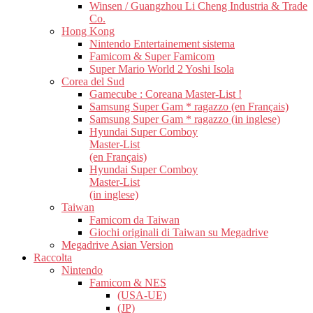
Winsen / Guangzhou Li Cheng Industria & Trade
Co.
Hong Kong
Nintendo Entertainement sistema
Famicom & Super Famicom
Super Mario World 2 Yoshi Isola
Corea del Sud
Gamecube : Coreana Master-List !
Samsung Super Gam * ragazzo (en Français)
Samsung Super Gam * ragazzo (in inglese)
Hyundai Super Comboy
Master-List
(en Français)
Hyundai Super Comboy
Master-List
(in inglese)
Taiwan
Famicom da Taiwan
Giochi originali di Taiwan su Megadrive
Megadrive Asian Version
Raccolta
Nintendo
Famicom & NES
(USA-UE)
(JP)