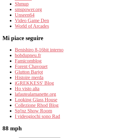
Shmup
smspower.org
Unseen64
Video Game Den
World of Arcades
Mi piace seguire
Benishiro 8-16bit interno
bobdupneu.fr
Famicomblog
Forent Chavouet
Glutton Barjot
Histoire merda
iGREKKESS' Blog
Ho visto alta
lafautealamanette.org
Looking Glass House
Collezione Rhod Blog
Sp!nz Show Room
I videogiochi sono Rad
88 mph