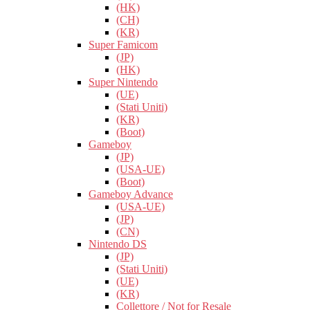
(HK)
(CH)
(KR)
Super Famicom
(JP)
(HK)
Super Nintendo
(UE)
(Stati Uniti)
(KR)
(Boot)
Gameboy
(JP)
(USA-UE)
(Boot)
Gameboy Advance
(USA-UE)
(JP)
(CN)
Nintendo DS
(JP)
(Stati Uniti)
(UE)
(KR)
Collettore / Not for Resale