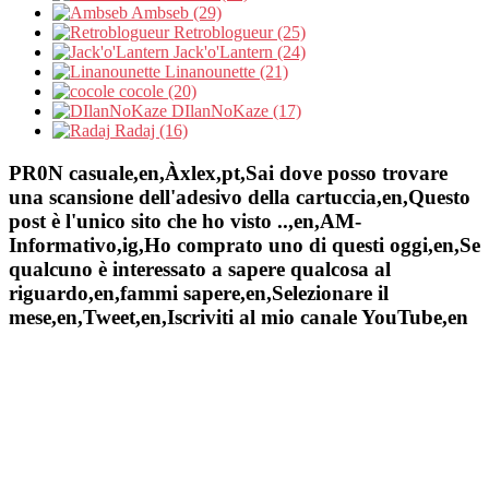
Ambseb (29)
Retroblogueur (25)
Jack'o'Lantern (24)
Linanounette (21)
cocole (20)
DIlanNoKaze (17)
Radaj (16)
PR0N casuale,en,Àxlex,pt,Sai dove posso trovare
una scansione dell'adesivo della cartuccia,en,Questo
post è l'unico sito che ho visto ..,en,AM-
Informativo,ig,Ho comprato uno di questi oggi,en,Se
qualcuno è interessato a sapere qualcosa al
riguardo,en,fammi sapere,en,Selezionare il
mese,en,Tweet,en,Iscriviti al mio canale YouTube,en