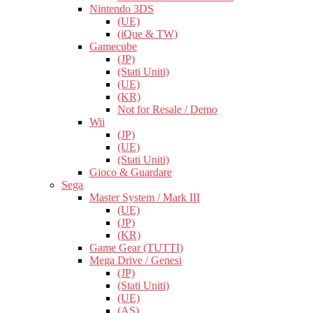
Nintendo 3DS
(UE)
(iQue & TW)
Gamecube
(JP)
(Stati Uniti)
(UE)
(KR)
Not for Resale / Demo
Wii
(JP)
(UE)
(Stati Uniti)
Gioco & Guardare
Sega
Master System / Mark III
(UE)
(JP)
(KR)
Game Gear (TUTTI)
Mega Drive / Genesi
(JP)
(Stati Uniti)
(UE)
(AS)