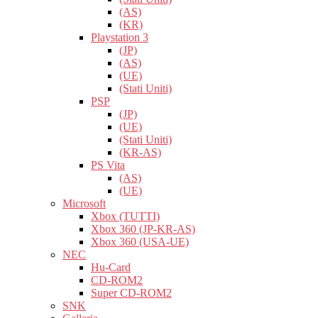
(AS)
(KR)
Playstation 3
(JP)
(AS)
(UE)
(Stati Uniti)
PSP
(JP)
(UE)
(Stati Uniti)
(KR-AS)
PS Vita
(AS)
(UE)
Microsoft
Xbox (TUTTI)
Xbox 360 (JP-KR-AS)
Xbox 360 (USA-UE)
NEC
Hu-Card
CD-ROM2
Super CD-ROM2
SNK