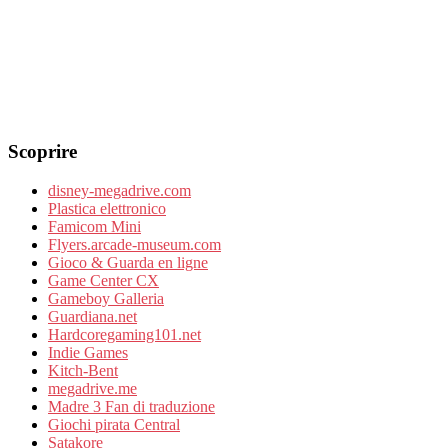
Scoprire
disney-megadrive.com
Plastica elettronico
Famicom Mini
Flyers.arcade-museum.com
Gioco & Guarda en ligne
Game Center CX
Gameboy Galleria
Guardiana.net
Hardcoregaming101.net
Indie Games
Kitch-Bent
megadrive.me
Madre 3 Fan di traduzione
Giochi pirata Central
Satakore