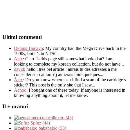
Ultimi commenti
Dennis Tamayo
:
My country had the Mega Drive back in the
1990s
,
but it’s in NTSC
.
Alex
: Ciao.
Is this page still somewhat looked at
?
I am
looking to complete my korean collection
,
but do not have..
.
david
:
hello
,
tres bel article
!
aurais tu des adresses a me
conseiller sur canton
?
j aimerais faire quelques..
.
Álex
: Do you know where can I find a scan of the cartridge’s
sticker? This post is the only site that I saw...
Achoo
: I bought one of these today. If anyone is interested in
knowing anything about it, let me know.
Il + oratori
neocalimero (45)
Sp!nz (44)
bababaloo (33)