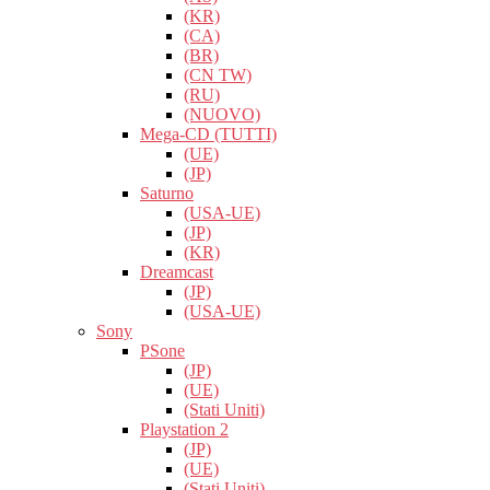
(KR)
(CA)
(BR)
(CN TW)
(RU)
(NUOVO)
Mega-CD (TUTTI)
(UE)
(JP)
Saturno
(USA-UE)
(JP)
(KR)
Dreamcast
(JP)
(USA-UE)
Sony
PSone
(JP)
(UE)
(Stati Uniti)
Playstation 2
(JP)
(UE)
(Stati Uniti)