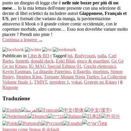
punto un disegno di legge che è
nelle mie bozze per più di un
mese
… Io la mia lettura dell'estate presente con una selezione di
decine di libri eclettici da includere autori
Giapponese, Français et
US
, per i formati che variano da manga, la pavimentazione
attraverso il Mook o il grande colore comic occidentale, con le
coperture morbide, altro cartone… Esso non dovrebbe variare molto
piacere ? Prendi uno piste !
Continua a leggere
→
Pubblicato in
Libri & BD
|
Tagged
bd
,
Bodycount
,
palla
,
Carl
Barks
,
fumetti
,
donald duck
,
Enki Bilal
,
gioco & guardare
,
Ge Ge
Ge no Kitaro
,
IG MAG Special Edition 01
,
Giochi elettronici
,
Kevin Eastman
,
La dinastie Paperino
,
il flagello
,
moebius
,
Simon
Bisley
,
Stephen King
,
Teenage Mutant Ninja Turtles: La Collection
Volume finale 1
,
TMNT
,
prendere 1
,
yokai
,
Gegege no Kitaro
|
6
Risposte
Traduzione
Imposta come lingua di default