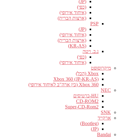
(JP)
(כפי)
(איחוד אירופי)
(ארצות הברית)
PSP
(JP)
(איחוד אירופי)
(ארצות הברית)
(KR-AS)
נ.ב. ויטה
(כפי)
(איחוד אירופי)
מיקרוסופט
Xbox (הכל)
Xbox 360 (JP-KR-AS)
Xbox 360 (בין ארה"ב לאיחוד אירופי)
NEC
HU-כרטיסים
CD-ROM2
Super-CD-Rom2
SNK
ארקייד
(Bootleg)
(JP)
Bandai