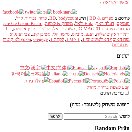
המשך הקריאה
→
פורסם ב
ספרים & BD
|
תייג
bodycount
,
BD
,
כדור
,
נביחות קרל
,
קומיקס
,
דונלד דאק
,
Enki ילאל
,
משחק & לצפות
,
Ge Ge Ge no Kitaro
,
מהדורה מיוחדת IG MAG 01
,
משחקים אלקטרוניים
,
קווין איסטמן
,
La
דונלד דאק שושלות
,
הנגע
,
מוביוס
,
סיימון יזלי
,
סטיבן קינג
,
צבי הנינג'ה:
נפח האוסף האולטימטיבי 1
,
TMNT
,
לקחת 1
,
Gegege לא קיטרו
,
yokai
|
6
תגובות
תרגום
קבע כשפת ברירת מחדל
עריכת תרגום
חיפוש משחק (לשעבר: מריו)
לחפש
Random Pr0n