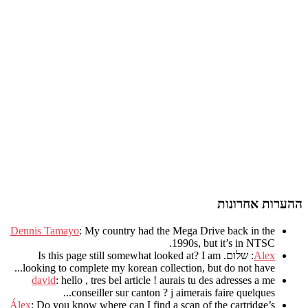
ההערות אחרונות
Dennis Tamayo
:
My country had the Mega Drive back in the
.
1990s
,
but it’s in NTSC
Alex
: שלום.
I am
?
Is this page still somewhat looked at
.
looking to complete my korean collection
,
but do not have..
david
:
hello
,
tres bel article
!
aurais tu des adresses a me
.
conseiller sur canton
?
j aimerais faire quelques..
Álex
: Do you know where can I find a scan of the cartridge’s