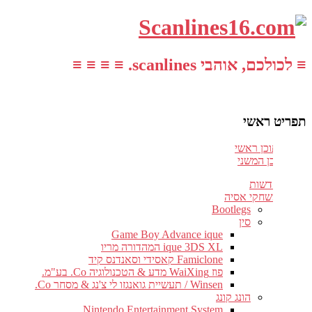
≡ לכולכם, אוהבי scanlines. ≡ ≡ ≡ ≡
תפריט ראשי
עבור לתוכן ראשי
דלג לתוכן המשני
חדשות
משחקי אסיה
Bootlegs
סין
Game Boy Advance ique
ique 3DS XL המהדורה מריו
Famiclone קאסידי וסאנדנס קיד
פוז WaiXing מדע & הטכנולוגיה Co. בע"מ.
Winsen / תעשיית גואנגזו לי צ'נג & מסחר Co.
הונג קונג
Nintendo Entertainment System