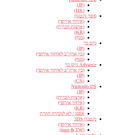
(JP)
(HK)
סופר נינטנדו
(איחוד אירופי)
(ארצות הברית)
(KR)
(מגף)
גיים בוי
(JP)
(בין ארה"ב לאיחוד אירופי)
(מגף)
Advance גיים בוי
(בין ארה"ב לאיחוד אירופי)
(JP)
(CN)
Nintendo DS
(JP)
(ארצות הברית)
(איחוד אירופי)
(KR)
אספן / לא למכירה חוזרת
נינטנדו 3DS
(איחוד אירופי)
(ique & TW)