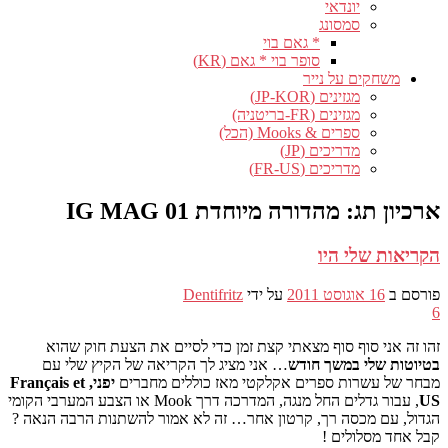
יונדאי
סמסונג
* גאם בוי
סופר בוי * גאם (KR)
משחקים על נייר
מגזינים (JP-KOR)
מגזינים (FR-בריטניה)
ספרים & Mooks (הכל)
מדריכים (JP)
מדריכים (FR-US)
ארכיון תג:
מהדורה מיוחדת IG MAG 01
הקריאות שלי היו
פורסם ב
16 אוגוסט 2011
על ידי
Dentifritz
6
זהו זה אני סוף סוף מצאתי קצת זמן כדי לסיים את הצעת חוק שהוא
בטיוטות שלי במשך חודש
… אני מציג לך הקריאה של הקיץ שלי עם
מבחר של עשרות ספרים אקלקטי מאז כוללים מחברים
יפני, Français et
US
, עבור גדלים החל מנגה, המדרכה דרך Mook או הצבע המערבי הקומי
הגדול, עם מכסה רך, קרטון אחר… זה לא אמור להשתנות הרבה הנאה ?
קבל אחד מסלולים !