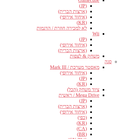
Gamecube
(JP)
(ארצות הברית)
(איחוד אירופי)
(KR)
לא למכירה חוזרת / הדגמות
Wii
(JP)
(איחוד אירופי)
(ארצות הברית)
משחק & לצפות
סגה
מאסטר מערכת / Mark III
(איחוד אירופי)
(JP)
(KR)
ציוד משחק (הכל)
Mega Drive / ראשית
(JP)
(ארצות הברית)
(איחוד אירופי)
(כפי)
(KR)
(CA)
(BR)