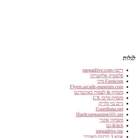
לגלות
דיסני-megadrive.com
פלסטיק אלקטרוני
Famicom מיני
Flyers.arcade-museum.com
משחק & לצפות באינטרנט
משחק מרכז CX
גיים בוי גלריה
Guardiana.net
Hardcoregaming101.net
משחקי אינדי
Kitch-נט
megadrive.me
אמא 3 תרגום מאוורר