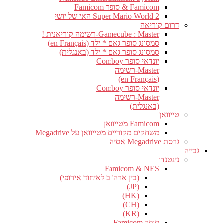
Famicom & סופר Famicom
Super Mario World 2 האי של יושי
דרום קוריאה
Gamecube : Master-רשימה קוריאנית !
סמסונג סופר גאם * ילד (en Français)
סמסונג סופר גאם * ילד (באנגלית)
יונדאי סופר Comboy
Master-רשימה
(en Français)
יונדאי סופר Comboy
Master-רשימה
(באנגלית)
טייוואן
Famicom מטייוואן
משחקים מקוריים מטייוואן על Megadrive
גרסת Megadrive אסיה
גבייה
נינטנדו
Famicom & NES
(בין ארה"ב לאיחוד אירופי)
(JP)
(HK)
(CH)
(KR)
סופר Famicom