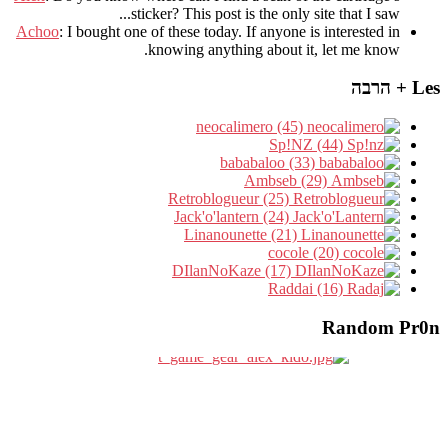
sticker? This post is the only site that I saw...
Achoo
: I bought one of these today. If anyone is interested in
knowing anything about it, let me know.
Les + הרבה
neocalimero (45)
Sp!NZ (44)
bababaloo (33)
Ambseb (29)
Retroblogueur (25)
Jack'o'lantern (24)
Linanounette (21)
cocole (20)
DIlanNoKaze (17)
Raddai (16)
Random Pr0n