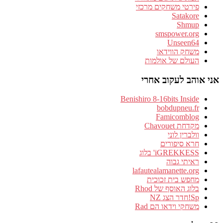
פירטי משחקים מרכזי
Satakore
Shmup
smspower.org
Unseen64
משחק הווידאו
העולם של אולמות
אני אוהב לעקוב אחרי
Benishiro 8-16bits Inside
bobdupneu.fr
Famicomblog
מקדחת Chavouet
וולברין לוני
חרא סיפורים
iGREKKESS' בלוג
ראיתי גבוה
lafautealamanette.org
מחפש בית זכוכית
בלוג האוסף של Rhod
Sp!חדר הצג NZ
משחקי וידאו הם Rad