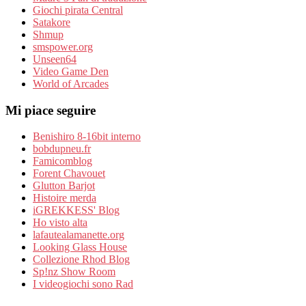
Giochi pirata Central
Satakore
Shmup
smspower.org
Unseen64
Video Game Den
World of Arcades
Mi piace seguire
Benishiro 8-16bit interno
bobdupneu.fr
Famicomblog
Forent Chavouet
Glutton Barjot
Histoire merda
iGREKKESS' Blog
Ho visto alta
lafautealamanette.org
Looking Glass House
Collezione Rhod Blog
Sp!nz Show Room
I videogiochi sono Rad