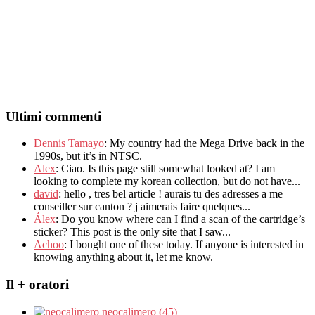
Ultimi commenti
Dennis Tamayo
:
My country had the Mega Drive back in the
1990s
,
but it’s in NTSC
.
Alex
: Ciao.
Is this page still somewhat looked at
?
I am
looking to complete my korean collection
,
but do not have..
.
david
:
hello
,
tres bel article
!
aurais tu des adresses a me
conseiller sur canton
?
j aimerais faire quelques..
.
Álex
: Do you know where can I find a scan of the cartridge’s
sticker? This post is the only site that I saw...
Achoo
: I bought one of these today. If anyone is interested in
knowing anything about it, let me know.
Il + oratori
neocalimero (45)