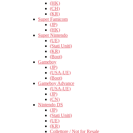
(HK)
(CH)
(KR)
Super Famicom
(JP)
(HK)
Super Nintendo
(UE)
(Stati Uniti)
(KR)
(Boot)
Gameboy
(JP)
(USA-UE)
(Boot)
Gameboy Advance
(USA-UE)
(JP)
(CN)
Nintendo DS
(JP)
(Stati Uniti)
(UE)
(KR)
Collettore / Not for Resale