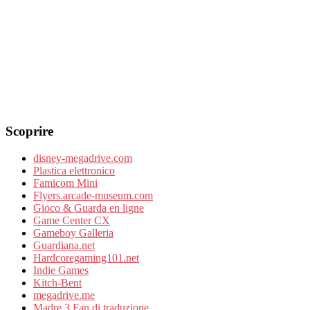
Scoprire
disney-megadrive.com
Plastica elettronico
Famicom Mini
Flyers.arcade-museum.com
Gioco & Guarda en ligne
Game Center CX
Gameboy Galleria
Guardiana.net
Hardcoregaming101.net
Indie Games
Kitch-Bent
megadrive.me
Madre 3 Fan di traduzione