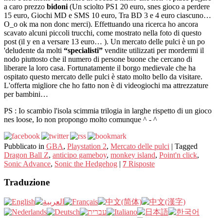
a caro prezzo
bidoni
(Un sciolto PS1 20 euro, snes gioco a perdere
15 euro, Giochi MD e SMS 10 euro, Tra BD 3 e 4 euro ciascuno…
O_o ok ma non donc merci). Effettuando una ricerca ho ancora
scavato alcuni piccoli trucchi, come mostrato nella foto di questo
post (il y en a versare 13 euro… ). Un mercato delle pulci è un po
'deludente da molti
“specialisti”
vendite utilizzati per mordermi il
nodo piuttosto che il numero di persone buone che cercano di
liberare la loro casa. Fortunatamente il borgo medievale che ha
ospitato questo mercato delle pulci è stato molto bello da visitare.
L'offerta migliore che ho fatto non è di videogiochi ma attrezzature
per bambini…
PS : Io scambio l'isola scimmia trilogia in larghe rispetto di un gioco
nes loose, Io non propongo molto comunque ^ - ^
Pubblicato in
GBA
,
Playstation 2
,
Mercato delle pulci
|
Tagged
Dragon Ball Z
,
anticipo gameboy
,
monkey island
,
Point'n click
,
Sonic Advance
,
Sonic the Hedgehog
|
7
Risposte
Traduzione