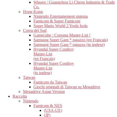
Winsen / Guangzhou Li Cheng Industria & Trade
Co.
Hong Kong
Nintendo Entertainement sistema
Famicom & Super Famicom
Super Mario World 2 Yoshi Isola
Corea del Sud
Gamecube : Coreana Master-List !
Samsung Super Gam * ragazzo (en Français)
Samsung Super Gam * ragazzo (in inglese)
Hyundai Super Comboy
Master-List
(en Français)
Hyundai Super Comboy
Master-List
(in inglese)
Taiwan
Famicom da Taiwan
Giochi originali di Taiwan su Megadrive
Megadrive Asian Version
Raccolta
Nintendo
Famicom & NES
(USA-UE)
(JP)