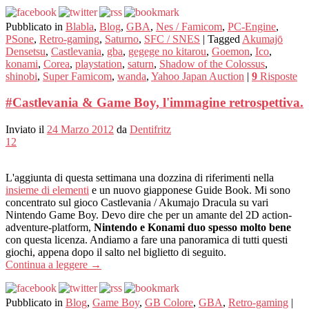
Pubblicato in
Blabla
,
Blog
,
GBA
,
Nes / Famicom
,
PC-Engine
,
PSone
,
Retro-gaming
,
Saturno
,
SFC / SNES
|
Tagged
Akumajō
Densetsu
,
Castlevania
,
gba
,
gegege no kitarou
,
Goemon
,
Ico
,
konami
,
Corea
,
playstation
,
saturn
,
Shadow of the Colossus
,
shinobi
,
Super Famicom
,
wanda
,
Yahoo Japan Auction
|
9
Risposte
#Castlevania & Game Boy, l'immagine retrospettiva.
Inviato il
24 Marzo 2012
da
Dentifritz
12
L'aggiunta di questa settimana una dozzina di riferimenti nella
insieme di elementi
e un nuovo giapponese Guide Book. Mi sono
concentrato sul gioco Castlevania / Akumajo Dracula su vari
Nintendo Game Boy. Devo dire che per un amante del 2D action-
adventure-platform,
Nintendo e Konami duo spesso molto bene
con questa licenza. Andiamo a fare una panoramica di tutti questi
giochi, appena dopo il salto nel biglietto di seguito.
Continua a leggere
→
Pubblicato in
Blog
,
Game Boy
,
GB Colore
,
GBA
,
Retro-gaming
|