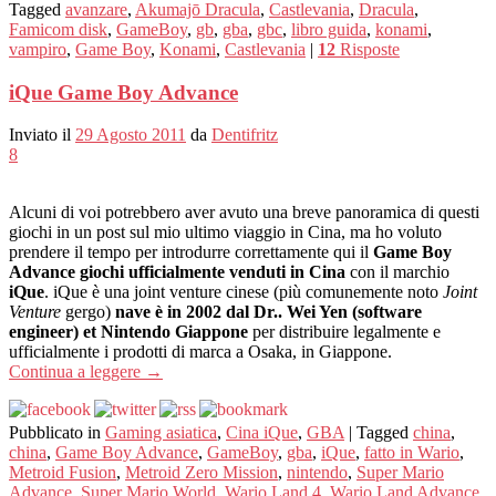
Tagged
avanzare
,
Akumajō Dracula
,
Castlevania
,
Dracula
,
Famicom disk
,
GameBoy
,
gb
,
gba
,
gbc
,
libro guida
,
konami
,
vampiro
,
Game Boy
,
Konami
,
Castlevania
|
12
Risposte
iQue Game Boy Advance
Inviato il
29 Agosto 2011
da
Dentifritz
8
Alcuni di voi potrebbero aver avuto una breve panoramica di questi
giochi in un post sul mio ultimo viaggio in Cina, ma ho voluto
prendere il tempo per introdurre correttamente qui il
Game Boy
Advance giochi ufficialmente venduti in Cina
con il marchio
iQue
. iQue è una joint venture cinese (più comunemente noto
Joint
Venture
gergo)
nave è in 2002 dal Dr.. Wei Yen (software
engineer) et Nintendo Giappone
per distribuire legalmente e
ufficialmente i prodotti di marca a Osaka, in Giappone.
Continua a leggere
→
Pubblicato in
Gaming asiatica
,
Cina iQue
,
GBA
|
Tagged
china
,
china
,
Game Boy Advance
,
GameBoy
,
gba
,
iQue
,
fatto in Wario
,
Metroid Fusion
,
Metroid Zero Mission
,
nintendo
,
Super Mario
Advance
,
Super Mario World
,
Wario Land 4
,
Wario Land Advance
,