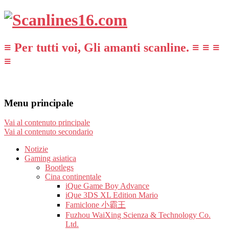
≡ Per tutti voi, Gli amanti scanline. ≡ ≡ ≡
≡
Menu principale
Vai al contenuto principale
Vai al contenuto secondario
Notizie
Gaming asiatica
Bootlegs
Cina continentale
iQue Game Boy Advance
iQue 3DS XL Edition Mario
Famiclone 小霸王
Fuzhou WaiXing Scienza & Technology Co.
Ltd.