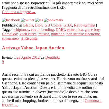
artisti sono spesso sorprendenti : la più importante è nei miei occhi
l'aggiunta di una retroilluminazione LED.
Continua a leggere
→
Pubblicato in
Blabla
,
Blog
,
GB Colore
,
GBA
,
Retro-gaming
|
Tagged
chiptunes
,
circuit bending
,
DMG
,
elettronica
,
game boy
,
GameBoy
,
kitch curva
,
musica
,
nintendo
,
non infinite electronic
,
sotterraneo
|
3
Risposte
Arrivage Yahoo Japan Auction
Inviato il
28 Aprile 2012
da
Dentifritz
9
Arrivi recenti, tra cui un grande pacchetto ricevuto BIG Corea
questa settimana (dettagli a venire), Ho ricevuto un'altra scatola dal
Giappone. Esso contiene un paio di settimane di acquisti sul posto
Yahoo Japan Auction
. Questa è la prima volta che ordino su
questo sito tramite un
delega
(intermedio) e devo dire che sono
abbastanza contento sia di quest'ultimo per la sua reattività, ma
anche il mio shopping. Inoltre, ho preso dal negozio !
Continua a
leggere
→