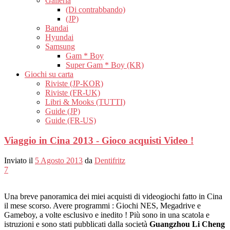
Galleria
(Di contrabbando)
(JP)
Bandai
Hyundai
Samsung
Gam * Boy
Super Gam * Boy (KR)
Giochi su carta
Riviste (JP-KOR)
Riviste (FR-UK)
Libri & Mooks (TUTTI)
Guide (JP)
Guide (FR-US)
Viaggio in Cina 2013 - Gioco acquisti Video !
Inviato il
5 Agosto 2013
da
Dentifritz
7
Una breve panoramica dei miei acquisti di videogiochi fatto in Cina
il mese scorso. Avere programmi : Giochi NES, Megadrive e
Gameboy, a volte esclusivo e inedito ! Più sono in una scatola e
istruzioni e sono stati pubblicati dalla società
Guangzhou Li Cheng