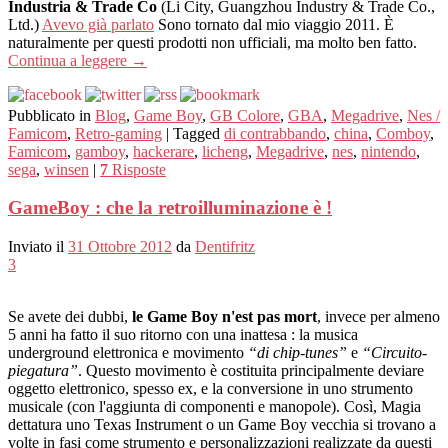
Industria & Trade Co
(Li City, Guangzhou Industry & Trade Co.,
Ltd.)
Avevo già parlato
Sono tornato dal mio viaggio 2011. È
naturalmente per questi prodotti non ufficiali, ma molto ben fatto.
Continua a leggere
→
Pubblicato in
Blog
,
Game Boy
,
GB Colore
,
GBA
,
Megadrive
,
Nes /
Famicom
,
Retro-gaming
|
Tagged
di contrabbando
,
china
,
Comboy
,
Famicom
,
gamboy
,
hackerare
,
licheng
,
Megadrive
,
nes
,
nintendo
,
sega
,
winsen
|
7
Risposte
GameBoy : che la retroilluminazione è !
Inviato il
31 Ottobre 2012
da
Dentifritz
3
Se avete dei dubbi,
le Game Boy n'est pas mort
, invece per almeno
5 anni ha fatto il suo ritorno con una inattesa : la musica
underground elettronica e movimento
“di chip-tunes”
e
“Circuito-
piegatura”
. Questo movimento è costituita principalmente deviare
oggetto elettronico, spesso ex, e la conversione in uno strumento
musicale (con l'aggiunta di componenti e manopole). Così, Magia
dettatura uno Texas Instrument o un Game Boy vecchia si trovano a
volte in fasi come strumento e personalizzazioni realizzate da questi