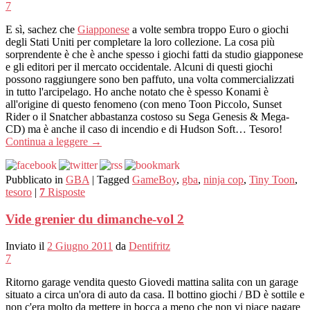
7
E sì, sachez che
Giapponese
a volte sembra troppo Euro o giochi
degli Stati Uniti per completare la loro collezione. La cosa più
sorprendente è che è anche spesso i giochi fatti da studio giapponese
e gli editori per il mercato occidentale. Alcuni di questi giochi
possono raggiungere sono ben paffuto, una volta commercializzati
in tutto l'arcipelago. Ho anche notato che è spesso Konami è
all'origine di questo fenomeno (con meno Toon Piccolo, Sunset
Rider o il Snatcher abbastanza costoso su Sega Genesis & Mega-
CD) ma è anche il caso di incendio e di Hudson Soft… Tesoro!
Continua a leggere
→
Pubblicato in
GBA
|
Tagged
GameBoy
,
gba
,
ninja cop
,
Tiny Toon
,
tesoro
|
7
Risposte
Vide grenier du dimanche-vol 2
Inviato il
2 Giugno 2011
da
Dentifritz
7
Ritorno garage vendita questo Giovedi mattina salita con un garage
situato a circa un'ora di auto da casa. Il bottino giochi / BD è sottile e
non c'era molto da mettere in bocca a meno che non vi piace pagare