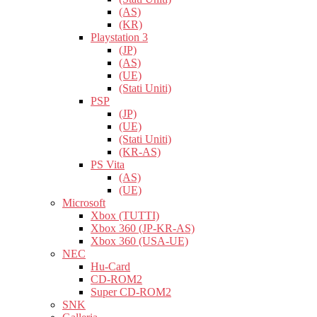
(AS)
(KR)
Playstation 3
(JP)
(AS)
(UE)
(Stati Uniti)
PSP
(JP)
(UE)
(Stati Uniti)
(KR-AS)
PS Vita
(AS)
(UE)
Microsoft
Xbox (TUTTI)
Xbox 360 (JP-KR-AS)
Xbox 360 (USA-UE)
NEC
Hu-Card
CD-ROM2
Super CD-ROM2
SNK