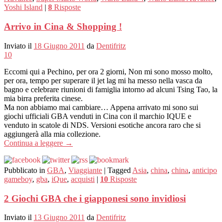
Yoshi Island
|
8
Risposte
Arrivo in Cina & Shopping !
Inviato il
18 Giugno 2011
da
Dentifritz
10
Eccomi qui a Pechino, per ora 2 giorni, Non mi sono mosso molto,
per ora, tempo per superare il jet lag mi ha messo nella vasca da
bagno e celebrare riunioni di famiglia intorno ad alcuni Tsing Tao, la
mia birra preferita cinese.
Ma non abbiamo mai cambiare… Appena arrivato mi sono sui
giochi ufficiali GBA venduti in Cina con il marchio IQUE e
venduto in scatole di NDS. Versioni esotiche ancora raro che si
aggiungerà alla mia collezione.
Continua a leggere
→
Pubblicato in
GBA
,
Viaggiante
|
Tagged
Asia
,
china
,
china
,
anticipo
gameboy
,
gba
,
iQue
,
acquisti
|
10
Risposte
2 Giochi GBA che i giapponesi sono invidiosi
Inviato il
13 Giugno 2011
da
Dentifritz