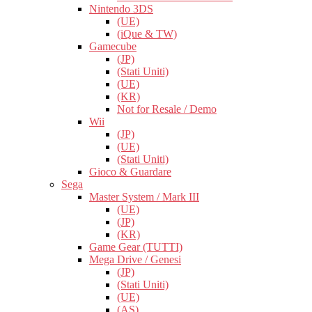
Nintendo 3DS
(UE)
(iQue & TW)
Gamecube
(JP)
(Stati Uniti)
(UE)
(KR)
Not for Resale / Demo
Wii
(JP)
(UE)
(Stati Uniti)
Gioco & Guardare
Sega
Master System / Mark III
(UE)
(JP)
(KR)
Game Gear (TUTTI)
Mega Drive / Genesi
(JP)
(Stati Uniti)
(UE)
(AS)