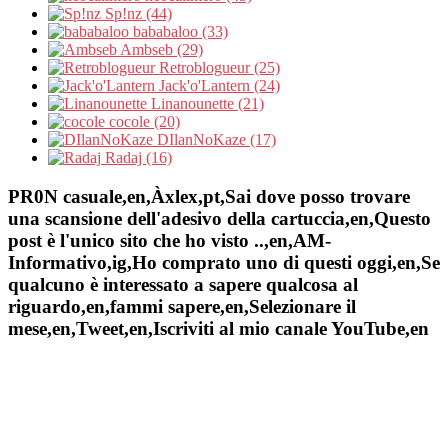
Sp!nz (44)
bababaloo (33)
Ambseb (29)
Retroblogueur (25)
Jack'o'Lantern (24)
Linanounette (21)
cocole (20)
DIlanNoKaze (17)
Radaj (16)
PR0N casuale,en,Àxlex,pt,Sai dove posso trovare
una scansione dell'adesivo della cartuccia,en,Questo
post è l'unico sito che ho visto ..,en,AM-
Informativo,ig,Ho comprato uno di questi oggi,en,Se
qualcuno è interessato a sapere qualcosa al
riguardo,en,fammi sapere,en,Selezionare il
mese,en,Tweet,en,Iscriviti al mio canale YouTube,en