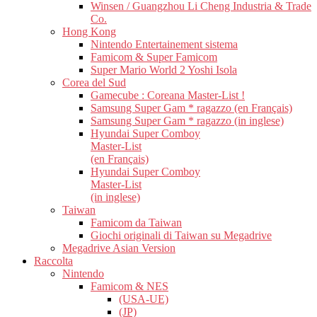
Winsen / Guangzhou Li Cheng Industria & Trade
Co.
Hong Kong
Nintendo Entertainement sistema
Famicom & Super Famicom
Super Mario World 2 Yoshi Isola
Corea del Sud
Gamecube : Coreana Master-List !
Samsung Super Gam * ragazzo (en Français)
Samsung Super Gam * ragazzo (in inglese)
Hyundai Super Comboy
Master-List
(en Français)
Hyundai Super Comboy
Master-List
(in inglese)
Taiwan
Famicom da Taiwan
Giochi originali di Taiwan su Megadrive
Megadrive Asian Version
Raccolta
Nintendo
Famicom & NES
(USA-UE)
(JP)