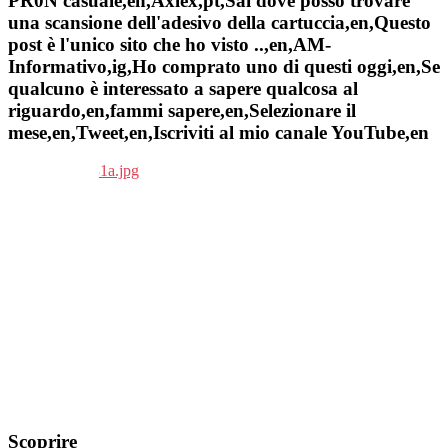
PR0N casuale,en,Àxlex,pt,Sai dove posso trovare
una scansione dell'adesivo della cartuccia,en,Questo
post è l'unico sito che ho visto ..,en,AM-
Informativo,ig,Ho comprato uno di questi oggi,en,Se
qualcuno è interessato a sapere qualcosa al
riguardo,en,fammi sapere,en,Selezionare il
mese,en,Tweet,en,Iscriviti al mio canale YouTube,en
Scoprire