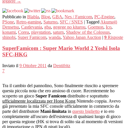
leggere
→
Pubblicato in
Blabla
,
Blog
,
GBA
,
Nes / Famicom
,
PC-Engine
,
PSone
,
Retro-gaming
,
Saturno
,
SFC / SNES
|
Tagged
Akumajō
Densetsu
,
Castlevania
,
gba
,
gegege no kitarou
,
Goemon
,
Ico
,
konami
,
Corea
,
playstation
,
saturn
,
Shadow of the Colossus
,
shinobi
,
Super Famicom
,
wanda
,
Yahoo Japan Auction
|
9
Risposte
SuperFamicom : Super Mario World 2 Yoshi Isola
SFC-HKG
Inviato il
9 Ottobre 2011
da
Dentifritz
7
Tra il cambio del pannolino, Sono finalmente riuscito a spremere
questa piccola nota che ero ansioso di cuore. Recentemente ho
scoperto un gioco
Super Famicom
distribuito e soprattutto
ufficialmente localizzata per Hong Kong
Nintendo coppia. Avevo
già presentato la mia SFC console ufficialmente in commercio da
parte del distributore
Mani-limitata
in
questo biglietto
e io ero
completamente all'oscuro dell'esistenza di qualsiasi luogo di gioco
per questa regione (HK si trova di solito sia al momento di versioni
di importazione o JPN di pirati locali).