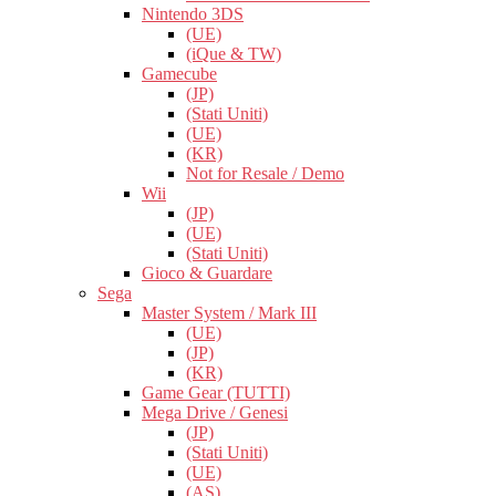
Nintendo 3DS
(UE)
(iQue & TW)
Gamecube
(JP)
(Stati Uniti)
(UE)
(KR)
Not for Resale / Demo
Wii
(JP)
(UE)
(Stati Uniti)
Gioco & Guardare
Sega
Master System / Mark III
(UE)
(JP)
(KR)
Game Gear (TUTTI)
Mega Drive / Genesi
(JP)
(Stati Uniti)
(UE)
(AS)