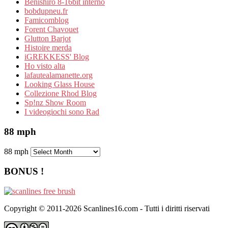
Benishiro 8-16bit interno
bobdupneu.fr
Famicomblog
Forent Chavouet
Glutton Barjot
Histoire merda
iGREKKESS' Blog
Ho visto alta
lafautealamanette.org
Looking Glass House
Collezione Rhod Blog
Sp!nz Show Room
I videogiochi sono Rad
88 mph
88 mph
BONUS !
Copyright © 2011-2026 Scanlines16.com - Tutti i diritti riservati