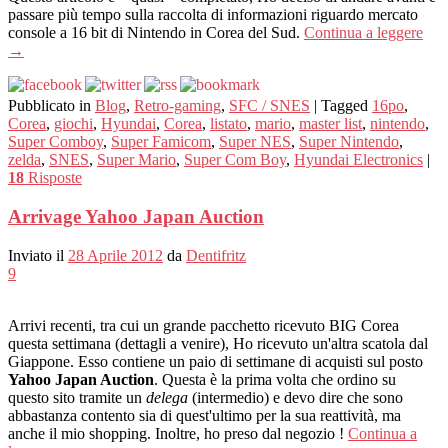
passare più tempo sulla raccolta di informazioni riguardo mercato
console a 16 bit di Nintendo in Corea del Sud.
Continua a leggere
→
Pubblicato in
Blog
,
Retro-gaming
,
SFC / SNES
|
Tagged
16po
,
Corea
,
giochi
,
Hyundai
,
Corea
,
listato
,
mario
,
master list
,
nintendo
,
Super Comboy
,
Super Famicom
,
Super NES
,
Super Nintendo
,
zelda
,
SNES
,
Super Mario
,
Super Com Boy
,
Hyundai Electronics
|
18
Risposte
Arrivage Yahoo Japan Auction
Inviato il
28 Aprile 2012
da
Dentifritz
9
Arrivi recenti, tra cui un grande pacchetto ricevuto BIG Corea
questa settimana (dettagli a venire), Ho ricevuto un'altra scatola dal
Giappone. Esso contiene un paio di settimane di acquisti sul posto
Yahoo Japan Auction
. Questa è la prima volta che ordino su
questo sito tramite un
delega
(intermedio) e devo dire che sono
abbastanza contento sia di quest'ultimo per la sua reattività, ma
anche il mio shopping. Inoltre, ho preso dal negozio !
Continua a