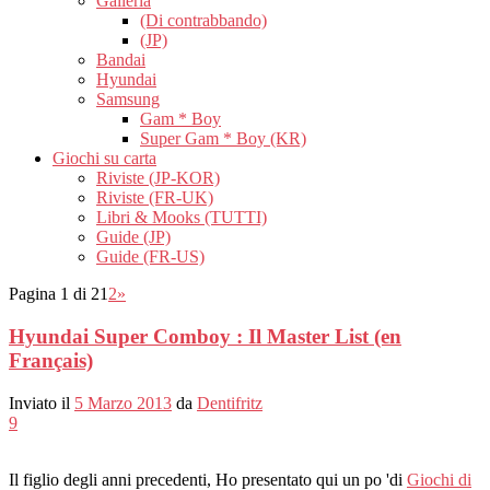
Galleria
(Di contrabbando)
(JP)
Bandai
Hyundai
Samsung
Gam * Boy
Super Gam * Boy (KR)
Giochi su carta
Riviste (JP-KOR)
Riviste (FR-UK)
Libri & Mooks (TUTTI)
Guide (JP)
Guide (FR-US)
Pagina 1 di 2
1
2
»
Hyundai Super Comboy : Il Master List (en
Français)
Inviato il
5 Marzo 2013
da
Dentifritz
9
Il figlio degli anni precedenti, Ho presentato qui un po 'di
Giochi di