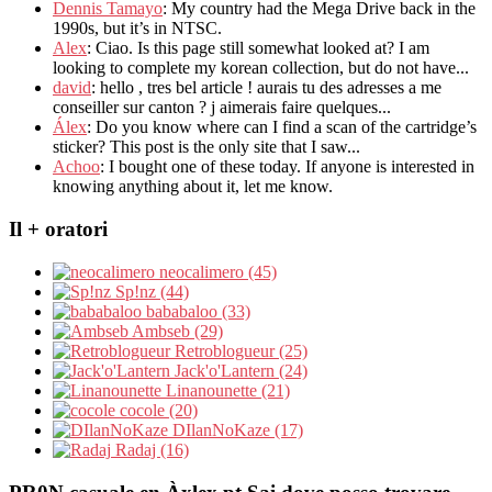
Dennis Tamayo
:
My country had the Mega Drive back in the
1990s
,
but it’s in NTSC
.
Alex
: Ciao.
Is this page still somewhat looked at
?
I am
looking to complete my korean collection
,
but do not have..
.
david
:
hello
,
tres bel article
!
aurais tu des adresses a me
conseiller sur canton
?
j aimerais faire quelques..
.
Álex
: Do you know where can I find a scan of the cartridge’s
sticker? This post is the only site that I saw...
Achoo
: I bought one of these today. If anyone is interested in
knowing anything about it, let me know.
Il + oratori
neocalimero (45)
Sp!nz (44)
bababaloo (33)
Ambseb (29)
Retroblogueur (25)
Jack'o'Lantern (24)
Linanounette (21)
cocole (20)
DIlanNoKaze (17)
Radaj (16)