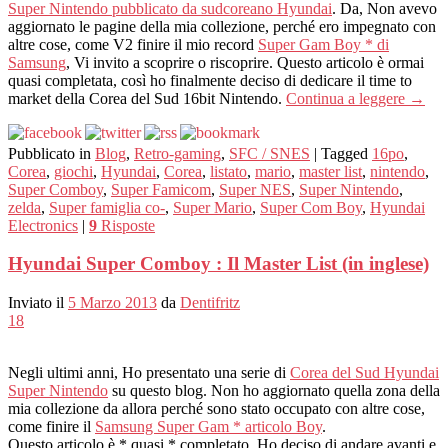
Super Nintendo pubblicato da sudcoreano Hyundai
. Da, Non avevo
aggiornato le pagine della mia collezione, perché ero impegnato con
altre cose, come V2 finire il mio record
Super Gam Boy * di
Samsung
, Vi invito a scoprire o riscoprire. Questo articolo è ormai
quasi completata, così ho finalmente deciso di dedicare il time to
market della Corea del Sud 16bit Nintendo.
Continua a leggere
→
Pubblicato in
Blog
,
Retro-gaming
,
SFC / SNES
|
Tagged
16po
,
Corea
,
giochi
,
Hyundai
,
Corea
,
listato
,
mario
,
master list
,
nintendo
,
Super Comboy
,
Super Famicom
,
Super NES
,
Super Nintendo
,
zelda
,
Super famiglia co-
,
Super Mario
,
Super Com Boy
,
Hyundai
Electronics
|
9
Risposte
Hyundai Super Comboy : Il Master List (in inglese)
Inviato il
5 Marzo 2013
da
Dentifritz
18
Negli ultimi anni, Ho presentato una serie di
Corea del Sud Hyundai
Super Nintendo
su questo blog. Non ho aggiornato quella zona della
mia collezione da allora perché sono stato occupato con altre cose,
come finire il
Samsung Super Gam * articolo Boy
.
Questo articolo è * quasi * completato, Ho deciso di andare avanti e