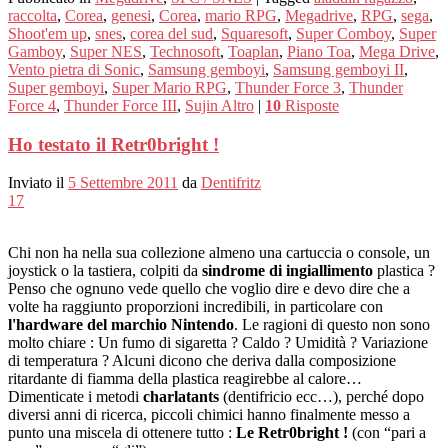
raccolta
,
Corea
,
genesi
,
Corea
,
mario RPG
,
Megadrive
,
RPG
,
sega
,
Shoot'em up
,
snes
,
corea del sud
,
Squaresoft
,
Super Comboy
,
Super
Gamboy
,
Super NES
,
Technosoft
,
Toaplan
,
Piano Toa
,
Mega Drive
,
Vento pietra di Sonic
,
Samsung gemboyi
,
Samsung gemboyi II
,
Super gemboyi
,
Super Mario RPG
,
Thunder Force 3
,
Thunder
Force 4
,
Thunder Force III
,
Sujin Altro
|
10
Risposte
Ho testato il Retr0bright !
Inviato il
5 Settembre 2011
da
Dentifritz
17
Chi non ha nella sua collezione almeno una cartuccia o console, un
joystick o la tastiera, colpiti da
sindrome di ingiallimento
plastica ?
Penso che ognuno vede quello che voglio dire e devo dire che a
volte ha raggiunto proporzioni incredibili, in particolare con
l'hardware del marchio Nintendo
. Le ragioni di questo non sono
molto chiare : Un fumo di sigaretta ? Caldo ? Umidità ? Variazione
di temperatura ? Alcuni dicono che deriva dalla composizione
ritardante di fiamma della plastica reagirebbe al calore…
Dimenticate i metodi
charlatants
(dentifricio ecc…), perché dopo
diversi anni di ricerca, piccoli chimici hanno finalmente messo a
punto una miscela di ottenere tutto :
Le Retr0bright !
(con “pari a