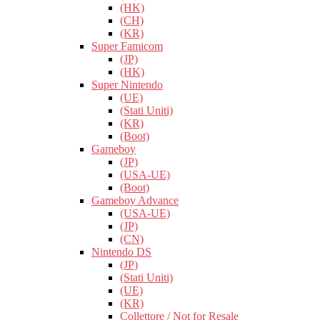
(HK)
(CH)
(KR)
Super Famicom
(JP)
(HK)
Super Nintendo
(UE)
(Stati Uniti)
(KR)
(Boot)
Gameboy
(JP)
(USA-UE)
(Boot)
Gameboy Advance
(USA-UE)
(JP)
(CN)
Nintendo DS
(JP)
(Stati Uniti)
(UE)
(KR)
Collettore / Not for Resale