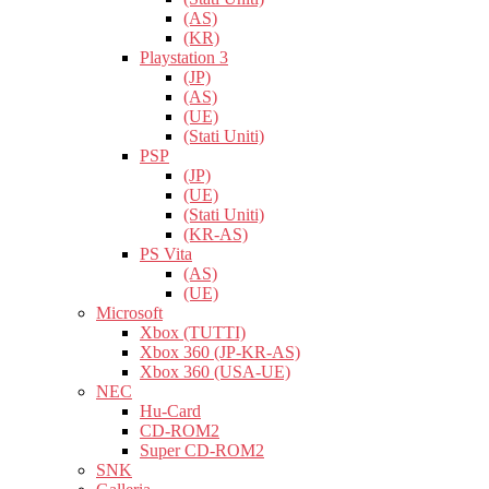
(AS)
(KR)
Playstation 3
(JP)
(AS)
(UE)
(Stati Uniti)
PSP
(JP)
(UE)
(Stati Uniti)
(KR-AS)
PS Vita
(AS)
(UE)
Microsoft
Xbox (TUTTI)
Xbox 360 (JP-KR-AS)
Xbox 360 (USA-UE)
NEC
Hu-Card
CD-ROM2
Super CD-ROM2
SNK