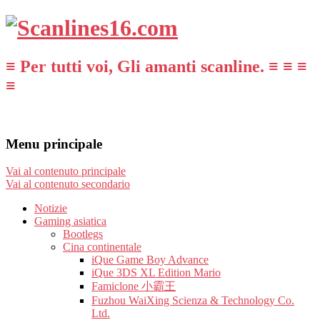
≡ Per tutti voi, Gli amanti scanline. ≡ ≡ ≡
≡
Menu principale
Vai al contenuto principale
Vai al contenuto secondario
Notizie
Gaming asiatica
Bootlegs
Cina continentale
iQue Game Boy Advance
iQue 3DS XL Edition Mario
Famiclone 小霸王
Fuzhou WaiXing Scienza & Technology Co.
Ltd.