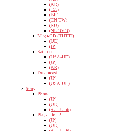
(KR)
(CA)
(BR)
(CN TW)
(RU)
(NUOVO)
Mega-CD (TUTTI)
(UE)
(JP)
Saturno
(USA-UE)
(JP)
(KR)
Dreamcast
(JP)
(USA-UE)
Sony
PSone
(JP)
(UE)
(Stati Uniti)
Playstation 2
(JP)
(UE)
(Stati Uniti)