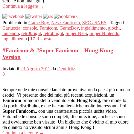
zero” e non una “gli”).
Continua a leggere
→
Pubblicato in
Game Boy
,
Nes / Famicom
,
SFC / SNES
|
Tagged
Cartuccia
,
console
,
Famicom
,
GameBoy
,
ingiallimento
,
giochi
,
nintendo
,
retr0bright
,
retrobright
,
Super NES
,
Super Nintendo
,
ingiallimento
|
17
Risposte
#Famicom & #Super Famicom – Hong Kong
Version
Inviato il
23 Agosto 2011
da
Dentifritz
8
Sempre nelle mie console lanciato provenivano da paesi più o meno
esotici, Vi presento due dei miei più recenti acquisizioni, un
Famicom
primo modello venduto solo
Hong Kong
, raro modello
da pochi distribuito, e che ha
caratteristiche molto interessanti
. Poi
Super Famicom,
, con una caratteristica piccola
uscita video
.
Entrambe le console sono completi, di confezione, anche se sono
stati ovviamente ben vissuto. Un biglietto che è vicino al mio cuore
da quando ho vissuto alcuni anni a Hong Kong !
Continua a leggere
→