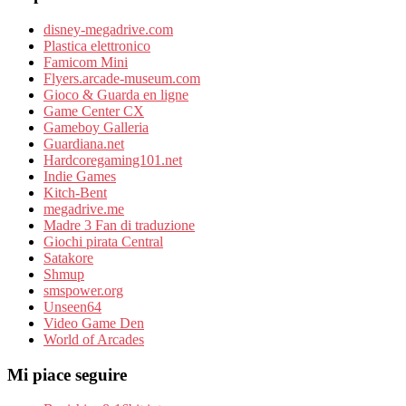
disney-megadrive.com
Plastica elettronico
Famicom Mini
Flyers.arcade-museum.com
Gioco & Guarda en ligne
Game Center CX
Gameboy Galleria
Guardiana.net
Hardcoregaming101.net
Indie Games
Kitch-Bent
megadrive.me
Madre 3 Fan di traduzione
Giochi pirata Central
Satakore
Shmup
smspower.org
Unseen64
Video Game Den
World of Arcades
Mi piace seguire