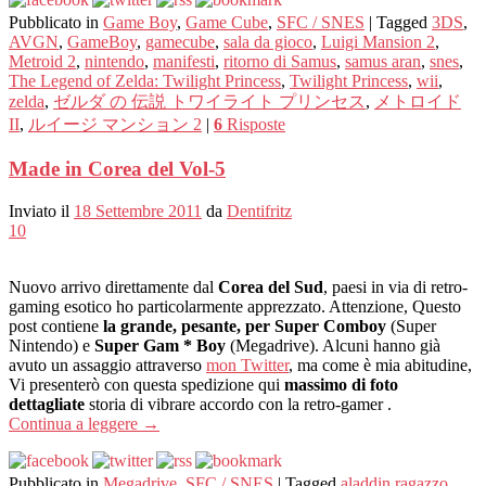
Pubblicato in
Game Boy
,
Game Cube
,
SFC / SNES
|
Tagged
3DS
,
AVGN
,
GameBoy
,
gamecube
,
sala da gioco
,
Luigi Mansion 2
,
Metroid 2
,
nintendo
,
manifesti
,
ritorno di Samus
,
samus aran
,
snes
,
The Legend of Zelda: Twilight Princess
,
Twilight Princess
,
wii
,
zelda
,
ゼルダ の 伝説 トワイライト プリンセス
,
メトロイド
II
,
ルイージ マンション 2
|
6
Risposte
Made in Corea del Vol-5
Inviato il
18 Settembre 2011
da
Dentifritz
10
Nuovo arrivo direttamente dal
Corea del Sud
, paesi in via di retro-
gaming esotico ho particolarmente apprezzato. Attenzione, Questo
post contiene
la grande, pesante, per Super Comboy
(Super
Nintendo) e
Super Gam * Boy
(Megadrive). Alcuni hanno già
avuto un assaggio attraverso
mon Twitter
, ma come è mia abitudine,
Vi presenterò con questa spedizione qui
massimo di foto
dettagliate
storia di vibrare accordo con la retro-gamer .
Continua a leggere
→
Pubblicato in
Megadrive
,
SFC / SNES
|
Tagged
aladdin ragazzo
,