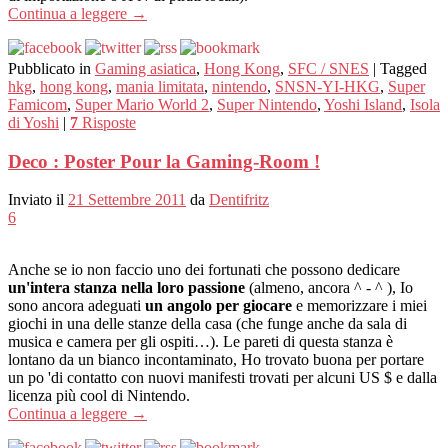
Continua a leggere
→
Pubblicato in
Gaming asiatica
,
Hong Kong
,
SFC / SNES
|
Tagged
hkg
,
hong kong
,
mania limitata
,
nintendo
,
SNSN-YI-HKG
,
Super
Famicom
,
Super Mario World 2
,
Super Nintendo
,
Yoshi Island
,
Isola
di Yoshi
|
7
Risposte
Deco : Poster Pour la Gaming-Room !
Inviato il
21 Settembre 2011
da
Dentifritz
6
Anche se io non faccio uno dei fortunati che possono dedicare
un'intera stanza nella loro passione
(almeno, ancora ^ - ^ ), Io
sono ancora adeguati
un angolo per giocare
e memorizzare i miei
giochi in una delle stanze della casa (che funge anche da sala di
musica e camera per gli ospiti…). Le pareti di questa stanza è
lontano da un bianco incontaminato, Ho trovato buona per portare
un po 'di contatto con nuovi manifesti trovati per alcuni US $ e dalla
licenza più cool di Nintendo.
Continua a leggere
→