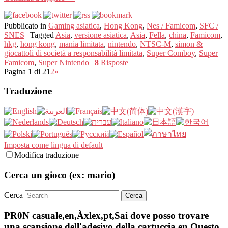
Pubblicato in
Gaming asiatica
,
Hong Kong
,
Nes / Famicom
,
SFC /
SNES
|
Tagged
Asia
,
versione asiatica
,
Asia
,
Fella
,
china
,
Famicom
,
hkg
,
hong kong
,
mania limitata
,
nintendo
,
NTSC-M
,
simon &
giocattoli di società a responsabilità limitata
,
Super Comboy
,
Super
Famicom
,
Super Nintendo
|
8
Risposte
Pagina 1 di 2
1
2
»
Traduzione
Imposta come lingua di default
Modifica traduzione
Cerca un gioco (ex: mario)
Cerca
PR0N casuale,en,Àxlex,pt,Sai dove posso trovare
una scansione dell'adesivo della cartuccia,en,Questo