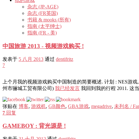
纸的游戏
杂志 (JP-AGE)
杂志 (FR英国)
书籍 & mooks (所有)
指南 (太平绅士)
指南 (FR - 美)
中国旅游 2013 - 视频游戏购买 !
发表于
5 八月 2013
通过
dentifritz
7
上个月我的视频游戏购买中国制造的简要概述. 计划 : NES游戏,
州市骊城工贸有限公司)
我已经发言
我回到我的行程 2011. 
张贴在
博客
,
游戏机
,
GB颜色
,
GBA游戏
,
megadrive
,
未列名 / Fa
7
回复
GAMEBOY : 背光源是 !
发表于
31 十月 2012
通过
dentifritz