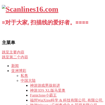
≡对于大家, 扫描线的爱好者。≡≡≡≡
主菜单
跳至主要内容
跳至第二个内容
新闻
亚洲博彩
私售
中国大陆
神游游戏男孩前进
神游3DS XL版马里奥
Famiclone小霸王
福州WaiXing科学 & 科技有限公司. 有限公司.