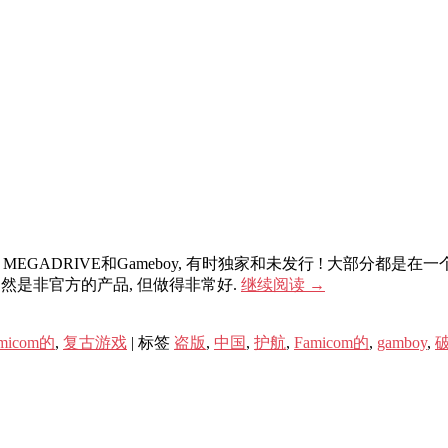
 MEGADRIVE和Gameboy, 有时独家和未发行 ! 大部分都
这当然是非官方的产品, 但做得非常好.
继续阅读
→
micom的
,
复古游戏
|
标签
盗版
,
中国
,
护航
,
Famicom的
,
gamboy
,