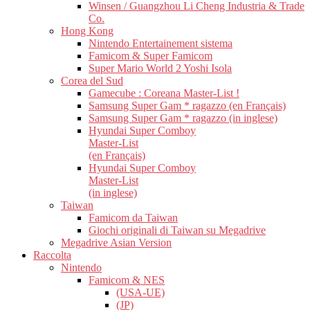
Winsen / Guangzhou Li Cheng Industria & Trade
Co.
Hong Kong
Nintendo Entertainement sistema
Famicom & Super Famicom
Super Mario World 2 Yoshi Isola
Corea del Sud
Gamecube : Coreana Master-List !
Samsung Super Gam * ragazzo (en Français)
Samsung Super Gam * ragazzo (in inglese)
Hyundai Super Comboy
Master-List
(en Français)
Hyundai Super Comboy
Master-List
(in inglese)
Taiwan
Famicom da Taiwan
Giochi originali di Taiwan su Megadrive
Megadrive Asian Version
Raccolta
Nintendo
Famicom & NES
(USA-UE)
(JP)