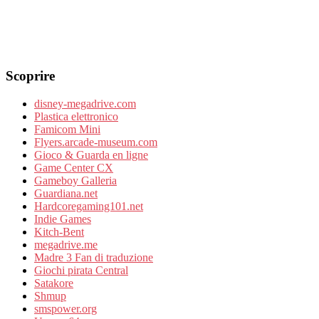
Scoprire
disney-megadrive.com
Plastica elettronico
Famicom Mini
Flyers.arcade-museum.com
Gioco & Guarda en ligne
Game Center CX
Gameboy Galleria
Guardiana.net
Hardcoregaming101.net
Indie Games
Kitch-Bent
megadrive.me
Madre 3 Fan di traduzione
Giochi pirata Central
Satakore
Shmup
smspower.org