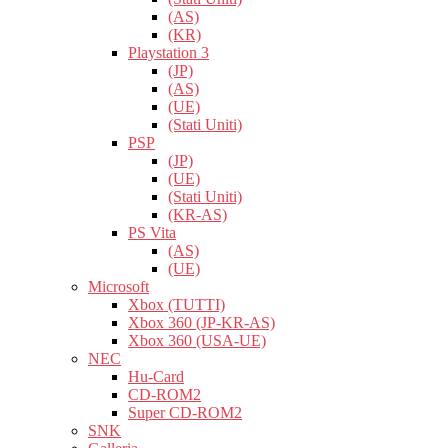
(AS)
(KR)
Playstation 3
(JP)
(AS)
(UE)
(Stati Uniti)
PSP
(JP)
(UE)
(Stati Uniti)
(KR-AS)
PS Vita
(AS)
(UE)
Microsoft
Xbox (TUTTI)
Xbox 360 (JP-KR-AS)
Xbox 360 (USA-UE)
NEC
Hu-Card
CD-ROM2
Super CD-ROM2
SNK