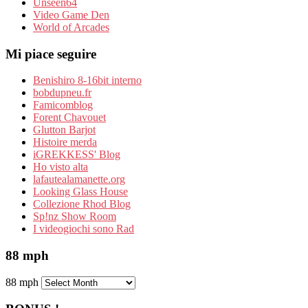
Unseen64
Video Game Den
World of Arcades
Mi piace seguire
Benishiro 8-16bit interno
bobdupneu.fr
Famicomblog
Forent Chavouet
Glutton Barjot
Histoire merda
iGREKKESS' Blog
Ho visto alta
lafautealamanette.org
Looking Glass House
Collezione Rhod Blog
Sp!nz Show Room
I videogiochi sono Rad
88 mph
88 mph