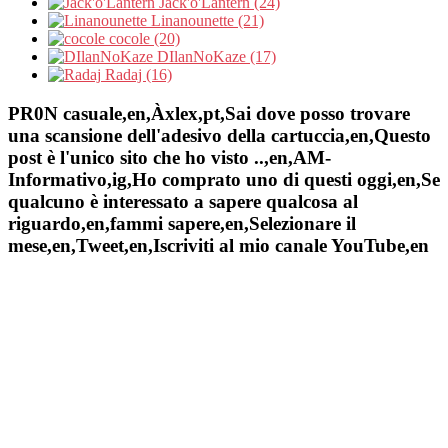
Jack'o'Lantern (24)
Linanounette (21)
cocole (20)
DIlanNoKaze (17)
Radaj (16)
PR0N casuale,en,Àxlex,pt,Sai dove posso trovare
una scansione dell'adesivo della cartuccia,en,Questo
post è l'unico sito che ho visto ..,en,AM-
Informativo,ig,Ho comprato uno di questi oggi,en,Se
qualcuno è interessato a sapere qualcosa al
riguardo,en,fammi sapere,en,Selezionare il
mese,en,Tweet,en,Iscriviti al mio canale YouTube,en