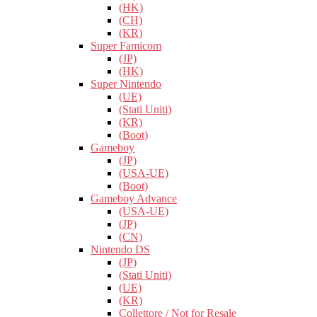
(HK)
(CH)
(KR)
Super Famicom
(JP)
(HK)
Super Nintendo
(UE)
(Stati Uniti)
(KR)
(Boot)
Gameboy
(JP)
(USA-UE)
(Boot)
Gameboy Advance
(USA-UE)
(JP)
(CN)
Nintendo DS
(JP)
(Stati Uniti)
(UE)
(KR)
Collettore / Not for Resale