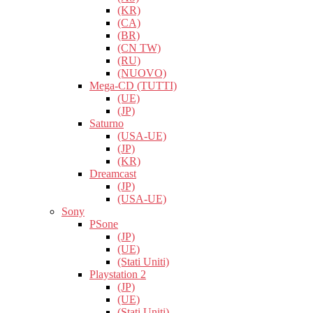
(KR)
(CA)
(BR)
(CN TW)
(RU)
(NUOVO)
Mega-CD (TUTTI)
(UE)
(JP)
Saturno
(USA-UE)
(JP)
(KR)
Dreamcast
(JP)
(USA-UE)
Sony
PSone
(JP)
(UE)
(Stati Uniti)
Playstation 2
(JP)
(UE)
(Stati Uniti)