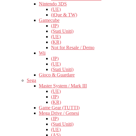
Nintendo 3DS
(UE)
(iQue & TW)
Gamecube
(JP)
(Stati Uniti)
(UE)
(KR)
Not for Resale / Demo
Wii
(JP)
(UE)
(Stati Uniti)
Gioco & Guardare
Sega
Master System / Mark III
(UE)
(JP)
(KR)
Game Gear (TUTTI)
Mega Drive / Genesi
(JP)
(Stati Uniti)
(UE)
(AS)