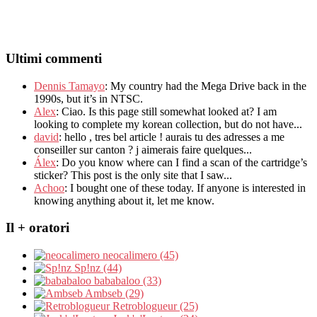
Ultimi commenti
Dennis Tamayo
:
My country had the Mega Drive back in the
1990s
,
but it’s in NTSC
.
Alex
: Ciao.
Is this page still somewhat looked at
?
I am
looking to complete my korean collection
,
but do not have..
.
david
:
hello
,
tres bel article
!
aurais tu des adresses a me
conseiller sur canton
?
j aimerais faire quelques..
.
Álex
: Do you know where can I find a scan of the cartridge’s
sticker? This post is the only site that I saw...
Achoo
: I bought one of these today. If anyone is interested in
knowing anything about it, let me know.
Il + oratori
neocalimero (45)
Sp!nz (44)
bababaloo (33)
Ambseb (29)
Retroblogueur (25)