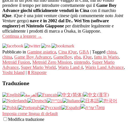
giochi in un post sul mio ultimo viaggio in Cina, ma ho voluto
prendere il tempo per introdurre correttamente qui il
Game Boy
Advance giochi ufficialmente venduti in Cina
con il marchio
iQue
. iQue è una joint venture cinese (più comunemente noto
Joint
Venture
gergo)
nave è in 2002 dal Dr.. Wei Yen (software
engineer) et Nintendo Giappone
per distribuire legalmente e
ufficialmente i prodotti di marca a Osaka, in Giappone.
Continua a leggere
→
Pubblicato in
Gaming asiatica
,
Cina iQue
,
GBA
|
Tagged
china
,
china
,
Game Boy Advance
,
GameBoy
,
gba
,
iQue
,
fatto in Wario
,
Metroid Fusion
,
Metroid Zero Mission
,
nintendo
,
Super Mario
Advance
,
Super Mario World
,
Wario Land 4
,
Wario Land Advance
,
Yoshi Island
|
8
Risposte
Traduzione
Imposta come lingua di default
Modifica traduzione