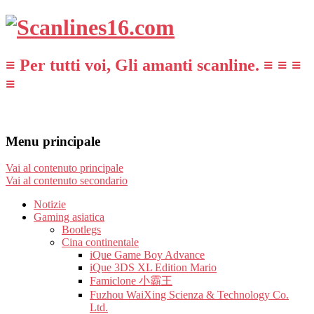
≡ Per tutti voi, Gli amanti scanline. ≡ ≡ ≡
≡
Menu principale
Vai al contenuto principale
Vai al contenuto secondario
Notizie
Gaming asiatica
Bootlegs
Cina continentale
iQue Game Boy Advance
iQue 3DS XL Edition Mario
Famiclone 小霸王
Fuzhou WaiXing Scienza & Technology Co.
Ltd.