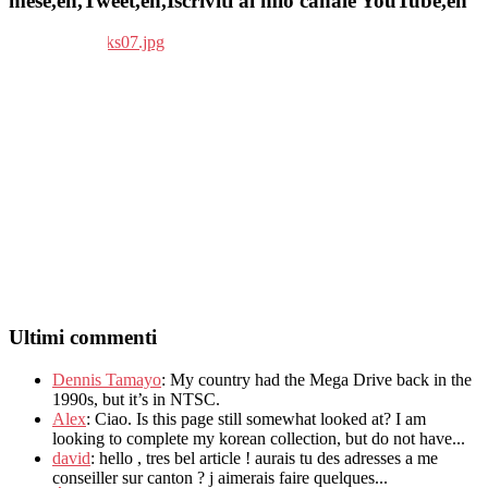
mese,en,Tweet,en,Iscriviti al mio canale YouTube,en
Ultimi commenti
Dennis Tamayo
:
My country had the Mega Drive back in the
1990s
,
but it’s in NTSC
.
Alex
: Ciao.
Is this page still somewhat looked at
?
I am
looking to complete my korean collection
,
but do not have..
.
david
:
hello
,
tres bel article
!
aurais tu des adresses a me
conseiller sur canton
?
j aimerais faire quelques..
.