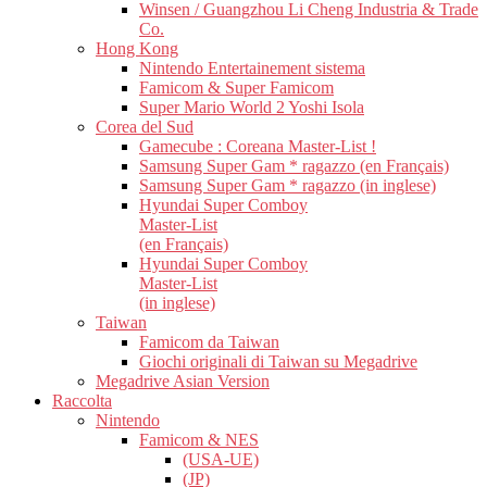
Winsen / Guangzhou Li Cheng Industria & Trade
Co.
Hong Kong
Nintendo Entertainement sistema
Famicom & Super Famicom
Super Mario World 2 Yoshi Isola
Corea del Sud
Gamecube : Coreana Master-List !
Samsung Super Gam * ragazzo (en Français)
Samsung Super Gam * ragazzo (in inglese)
Hyundai Super Comboy
Master-List
(en Français)
Hyundai Super Comboy
Master-List
(in inglese)
Taiwan
Famicom da Taiwan
Giochi originali di Taiwan su Megadrive
Megadrive Asian Version
Raccolta
Nintendo
Famicom & NES
(USA-UE)
(JP)