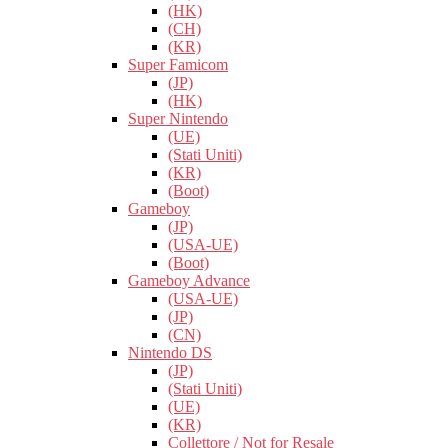
(HK)
(CH)
(KR)
Super Famicom
(JP)
(HK)
Super Nintendo
(UE)
(Stati Uniti)
(KR)
(Boot)
Gameboy
(JP)
(USA-UE)
(Boot)
Gameboy Advance
(USA-UE)
(JP)
(CN)
Nintendo DS
(JP)
(Stati Uniti)
(UE)
(KR)
Collettore / Not for Resale