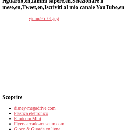
riguardo,en,fammi sapere,en,Selezionare il
mese,en,Tweet,en,Iscriviti al mio canale YouTube,en
Scoprire
disney-megadrive.com
Plastica elettronico
Famicom Mini
Flyers.arcade-museum.com
Gioco & Guarda en ligne