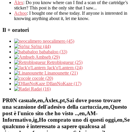
Álex
: Do you know where can I find a scan of the cartridge’s
sticker? This post is the only site that I saw...
Achoo
: I bought one of these today. If anyone is interested in
knowing anything about it, let me know.
Il + oratori
neocalimero (45)
Sp!nz (44)
bababaloo (33)
Ambseb (29)
Retroblogueur (25)
Jack'o'Lantern (24)
Linanounette (21)
cocole (20)
DIlanNoKaze (17)
Radaj (16)
PR0N casuale,en,Àxlex,pt,Sai dove posso trovare
una scansione dell'adesivo della cartuccia,en,Questo
post è l'unico sito che ho visto ..,en,AM-
Informativo,ig,Ho comprato uno di questi oggi,en,Se
qualcuno è interessato a sapere qualcosa al