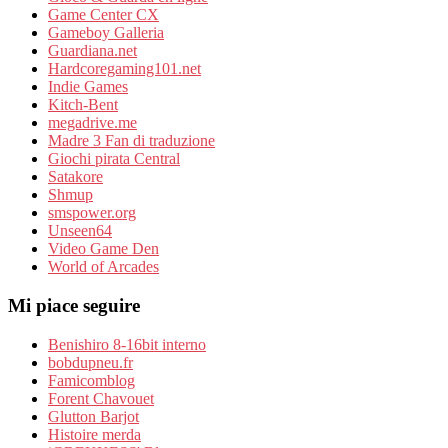
Game Center CX
Gameboy Galleria
Guardiana.net
Hardcoregaming101.net
Indie Games
Kitch-Bent
megadrive.me
Madre 3 Fan di traduzione
Giochi pirata Central
Satakore
Shmup
smspower.org
Unseen64
Video Game Den
World of Arcades
Mi piace seguire
Benishiro 8-16bit interno
bobdupneu.fr
Famicomblog
Forent Chavouet
Glutton Barjot
Histoire merda