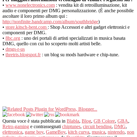
•
www.nonelectronics.com
: vendita kit di retroilluminazione, kit
audio e componenti per DMG personalizzazione. (È anche possibile
ascoltare il loro primo album qui :
http://nonfinite.bandcamp.com/album/southbridge
)
•
store.kitsch-bent.com
: Shop Accessori e altri gadget elettronici e
componenti per DMG.
•
8bc.org
: uno dei portali di artisti specializzati in musica basata
DMG, quello con cui ho scoperto molti artisti belle.
•
dmgs-r-us
•
thretris.blogspot.fr
: un blog su mods hardware e chip-tune.
Questa voce è stata pubblicata in
Blabla
,
Blog
,
GB Colore
,
GBA
,
Retro-gaming
e contrassegnati
chiptunes
,
circuit bending
,
DMG
,
elettronica
,
game boy
,
GameBoy
,
kitch curva
,
musica
,
nintendo
,
non