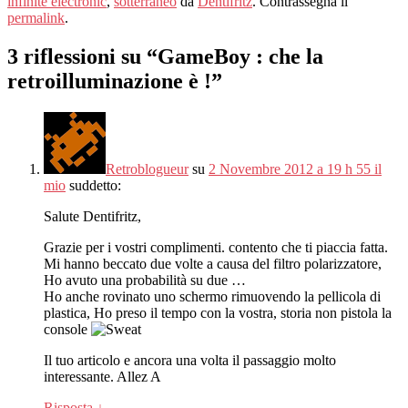
infinite electronic
,
sotterraneo
da
Dentifritz
. Contrassegna il
permalink
.
3 riflessioni su “
GameBoy : che la
retroilluminazione è !
”
Retroblogueur
su
2 Novembre 2012 a 19 h 55 il
mio
suddetto:
Salute Dentifritz,
Grazie per i vostri complimenti. contento che ti piaccia fatta.
Mi hanno beccato due volte a causa del filtro polarizzatore,
Ho avuto una probabilità su due …
Ho anche rovinato uno schermo rimuovendo la pellicola di
plastica, Ho preso il tempo con la vostra, storia non pistola la
console
Il tuo articolo e ancora una volta il passaggio molto
interessante. Allez A
Risposta
↓