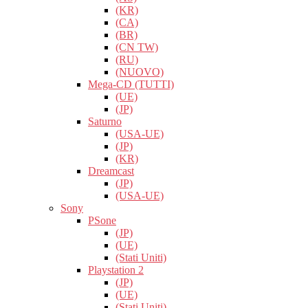
(KR)
(CA)
(BR)
(CN TW)
(RU)
(NUOVO)
Mega-CD (TUTTI)
(UE)
(JP)
Saturno
(USA-UE)
(JP)
(KR)
Dreamcast
(JP)
(USA-UE)
Sony
PSone
(JP)
(UE)
(Stati Uniti)
Playstation 2
(JP)
(UE)
(Stati Uniti)