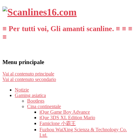
≡ Per tutti voi, Gli amanti scanline. ≡ ≡ ≡
≡
Menu principale
Vai al contenuto principale
Vai al contenuto secondario
Notizie
Gaming asiatica
Bootlegs
Cina continentale
iQue Game Boy Advance
iQue 3DS XL Edition Mario
Famiclone 小霸王
Fuzhou WaiXing Scienza & Technology Co.
Ltd.