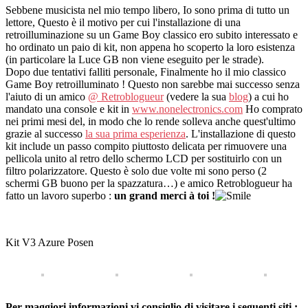
Sebbene musicista nel mio tempo libero, Io sono prima di tutto un
lettore, Questo è il motivo per cui l'installazione di una
retroilluminazione su un Game Boy classico ero subito interessato e
ho ordinato un paio di kit, non appena ho scoperto la loro esistenza
(in particolare la Luce GB non viene eseguito per le strade).
Dopo due tentativi falliti personale, Finalmente ho il mio classico
Game Boy retroilluminato ! Questo non sarebbe mai successo senza
l'aiuto di un amico
@ Retroblogueur
(vedere la sua
blog
) a cui ho
mandato una console e kit in
www.nonelectronics.com
Ho comprato
nei primi mesi del, in modo che lo rende solleva anche quest'ultimo
grazie al successo
la sua prima esperienza
. L'installazione di questo
kit include un passo compito piuttosto delicata per rimuovere una
pellicola unito al retro dello schermo LCD per sostituirlo con un
filtro polarizzatore. Questo è solo due volte mi sono perso (2
schermi GB buono per la spazzatura…) e amico Retroblogueur ha
fatto un lavoro superbo :
un grand merci à toi !
Kit V3 Azure Posen
Per maggiori informazioni vi consiglio di visitare i seguenti siti :