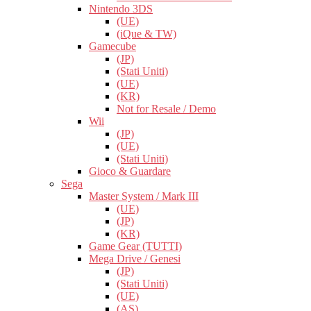
Nintendo 3DS
(UE)
(iQue & TW)
Gamecube
(JP)
(Stati Uniti)
(UE)
(KR)
Not for Resale / Demo
Wii
(JP)
(UE)
(Stati Uniti)
Gioco & Guardare
Sega
Master System / Mark III
(UE)
(JP)
(KR)
Game Gear (TUTTI)
Mega Drive / Genesi
(JP)
(Stati Uniti)
(UE)
(AS)