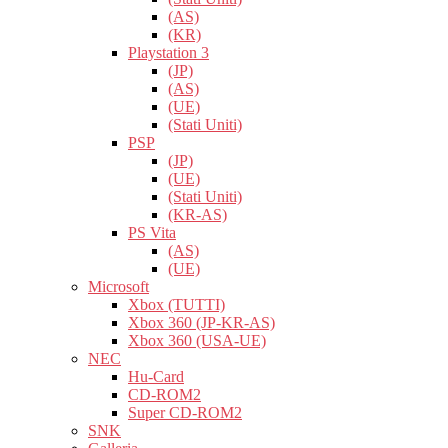
(AS)
(KR)
Playstation 3
(JP)
(AS)
(UE)
(Stati Uniti)
PSP
(JP)
(UE)
(Stati Uniti)
(KR-AS)
PS Vita
(AS)
(UE)
Microsoft
Xbox (TUTTI)
Xbox 360 (JP-KR-AS)
Xbox 360 (USA-UE)
NEC
Hu-Card
CD-ROM2
Super CD-ROM2
SNK