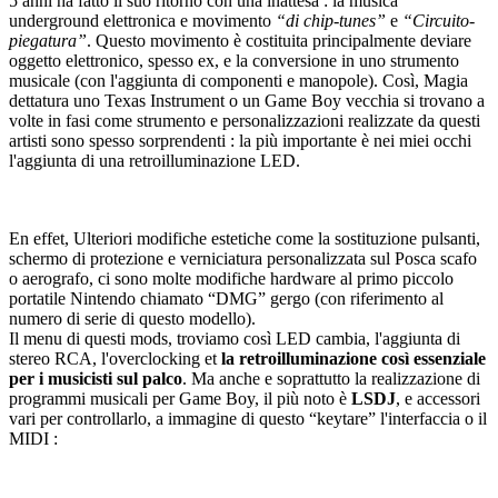
5 anni ha fatto il suo ritorno con una inattesa : la musica
underground elettronica e movimento
“di chip-tunes”
e
“Circuito-
piegatura”
. Questo movimento è costituita principalmente deviare
oggetto elettronico, spesso ex, e la conversione in uno strumento
musicale (con l'aggiunta di componenti e manopole). Così, Magia
dettatura uno Texas Instrument o un Game Boy vecchia si trovano a
volte in fasi come strumento e personalizzazioni realizzate da questi
artisti sono spesso sorprendenti : la più importante è nei miei occhi
l'aggiunta di una retroilluminazione LED.
En effet, Ulteriori modifiche estetiche come la sostituzione pulsanti,
schermo di protezione e verniciatura personalizzata sul Posca scafo
o aerografo, ci sono molte modifiche hardware al primo piccolo
portatile Nintendo chiamato “DMG” gergo (con riferimento al
numero di serie di questo modello).
Il menu di questi mods, troviamo così LED cambia, l'aggiunta di
stereo RCA, l'overclocking et
la retroilluminazione così essenziale
per i musicisti sul palco
. Ma anche e soprattutto la realizzazione di
programmi musicali per Game Boy, il più noto è
LSDJ
, e accessori
vari per controllarlo, a immagine di questo “keytare” l'interfaccia o il
MIDI :