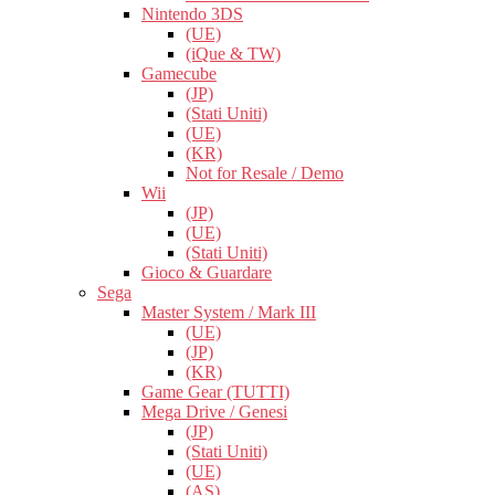
Nintendo 3DS
(UE)
(iQue & TW)
Gamecube
(JP)
(Stati Uniti)
(UE)
(KR)
Not for Resale / Demo
Wii
(JP)
(UE)
(Stati Uniti)
Gioco & Guardare
Sega
Master System / Mark III
(UE)
(JP)
(KR)
Game Gear (TUTTI)
Mega Drive / Genesi
(JP)
(Stati Uniti)
(UE)
(AS)