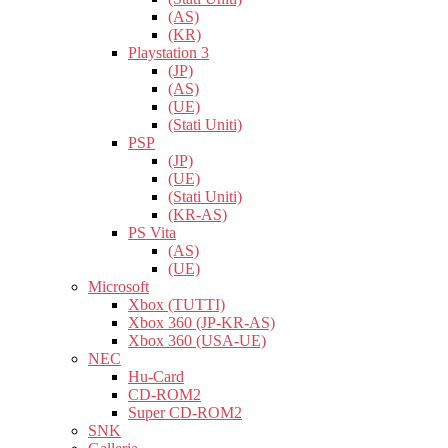
(AS)
(KR)
Playstation 3
(JP)
(AS)
(UE)
(Stati Uniti)
PSP
(JP)
(UE)
(Stati Uniti)
(KR-AS)
PS Vita
(AS)
(UE)
Microsoft
Xbox (TUTTI)
Xbox 360 (JP-KR-AS)
Xbox 360 (USA-UE)
NEC
Hu-Card
CD-ROM2
Super CD-ROM2
SNK