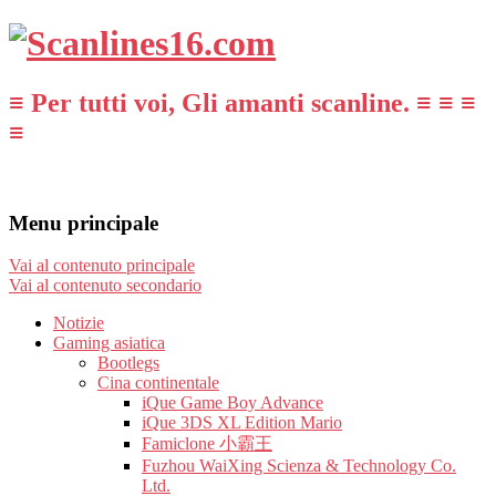
≡ Per tutti voi, Gli amanti scanline. ≡ ≡ ≡
≡
Menu principale
Vai al contenuto principale
Vai al contenuto secondario
Notizie
Gaming asiatica
Bootlegs
Cina continentale
iQue Game Boy Advance
iQue 3DS XL Edition Mario
Famiclone 小霸王
Fuzhou WaiXing Scienza & Technology Co.
Ltd.