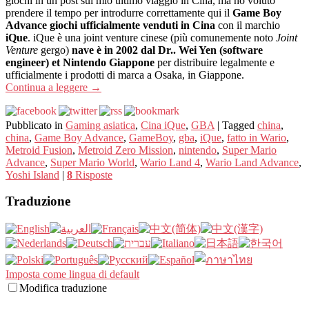
giochi in un post sul mio ultimo viaggio in Cina, ma ho voluto
prendere il tempo per introdurre correttamente qui il
Game Boy
Advance giochi ufficialmente venduti in Cina
con il marchio
iQue
. iQue è una joint venture cinese (più comunemente noto
Joint
Venture
gergo)
nave è in 2002 dal Dr.. Wei Yen (software
engineer) et Nintendo Giappone
per distribuire legalmente e
ufficialmente i prodotti di marca a Osaka, in Giappone.
Continua a leggere
→
Pubblicato in
Gaming asiatica
,
Cina iQue
,
GBA
|
Tagged
china
,
china
,
Game Boy Advance
,
GameBoy
,
gba
,
iQue
,
fatto in Wario
,
Metroid Fusion
,
Metroid Zero Mission
,
nintendo
,
Super Mario
Advance
,
Super Mario World
,
Wario Land 4
,
Wario Land Advance
,
Yoshi Island
|
8
Risposte
Traduzione
Imposta come lingua di default
Modifica traduzione