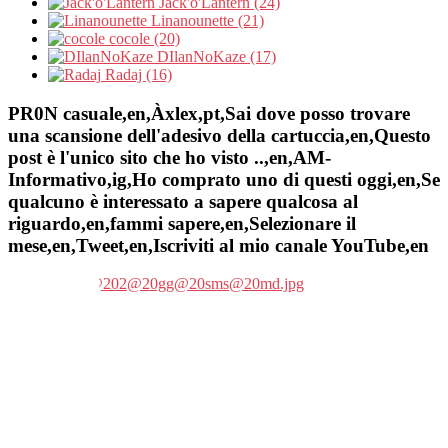
Jack'o'Lantern (24)
Linanounette (21)
cocole (20)
DIlanNoKaze (17)
Radaj (16)
PR0N casuale,en,Àxlex,pt,Sai dove posso trovare
una scansione dell'adesivo della cartuccia,en,Questo
post è l'unico sito che ho visto ..,en,AM-
Informativo,ig,Ho comprato uno di questi oggi,en,Se
qualcuno è interessato a sapere qualcosa al
riguardo,en,fammi sapere,en,Selezionare il
mese,en,Tweet,en,Iscriviti al mio canale YouTube,en