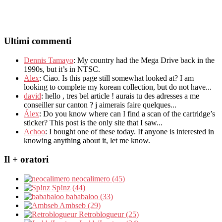
Ultimi commenti
Dennis Tamayo
:
My country had the Mega Drive back in the
1990s
,
but it’s in NTSC
.
Alex
: Ciao.
Is this page still somewhat looked at
?
I am
looking to complete my korean collection
,
but do not have..
.
david
:
hello
,
tres bel article
!
aurais tu des adresses a me
conseiller sur canton
?
j aimerais faire quelques..
.
Álex
: Do you know where can I find a scan of the cartridge’s
sticker? This post is the only site that I saw...
Achoo
: I bought one of these today. If anyone is interested in
knowing anything about it, let me know.
Il + oratori
neocalimero (45)
Sp!nz (44)
bababaloo (33)
Ambseb (29)
Retroblogueur (25)