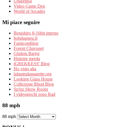
Unseen64
Video Game Den
World of Arcades
Mi piace seguire
Benishiro 8-16bit interno
bobdupneu.fr
Famicomblog
Forent Chavouet
Glutton Barjot
Histoire merda
iGREKKESS' Blog
Ho visto alta
lafautealamanette.org
Looking Glass House
Collezione Rhod Blog
Sp!nz Show Room
I videogiochi sono Rad
88 mph
88 mph