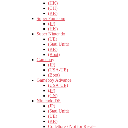
(HK)
(CH)
(KR)
Super Famicom
(JP)
(HK)
Super Nintendo
(UE)
(Stati Uniti)
(KR)
(Boot)
Gameboy
(JP)
(USA-UE)
(Boot)
Gameboy Advance
(USA-UE)
(JP)
(CN)
Nintendo DS
(JP)
(Stati Uniti)
(UE)
(KR)
Collettore / Not for Resale