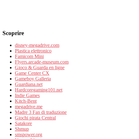
Scoprire
disney-megadrive.com
Plastica elettronico
Famicom Mini
Flyers.arcade-museum.com
Gioco & Guarda en ligne
Game Center CX
Gameboy Galleria
Guardiana.net
Hardcoregaming101.net
Indie Games
Kitch-Bent
megadrive.me
Madre 3 Fan di traduzione
Giochi pirata Central
Satakore
Shmup
smspower.org