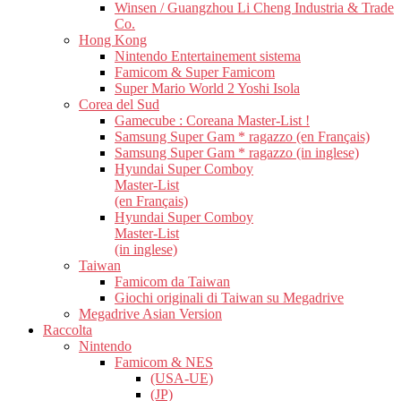
Winsen / Guangzhou Li Cheng Industria & Trade
Co.
Hong Kong
Nintendo Entertainement sistema
Famicom & Super Famicom
Super Mario World 2 Yoshi Isola
Corea del Sud
Gamecube : Coreana Master-List !
Samsung Super Gam * ragazzo (en Français)
Samsung Super Gam * ragazzo (in inglese)
Hyundai Super Comboy
Master-List
(en Français)
Hyundai Super Comboy
Master-List
(in inglese)
Taiwan
Famicom da Taiwan
Giochi originali di Taiwan su Megadrive
Megadrive Asian Version
Raccolta
Nintendo
Famicom & NES
(USA-UE)
(JP)