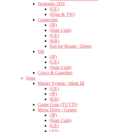
Nintendo 3DS
(UE)
(iQue & TW)
Gamecube
(JP)
(Stati Uniti)
(UE)
(KR)
Not for Resale / Demo
Wii
(JP)
(UE)
(Stati Uniti)
Gioco & Guardare
Sega
Master System / Mark III
(UE)
(JP)
(KR)
Game Gear (TUTTI)
Mega Drive / Genesi
(JP)
(Stati Uniti)
(UE)
(AS)