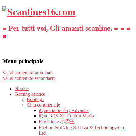
≡ Per tutti voi, Gli amanti scanline. ≡ ≡ ≡
≡
Menu principale
Vai al contenuto principale
Vai al contenuto secondario
Notizie
Gaming asiatica
Bootlegs
Cina continentale
iQue Game Boy Advance
iQue 3DS XL Edition Mario
Famiclone 小霸王
Fuzhou WaiXing Scienza & Technology Co.
Ltd.