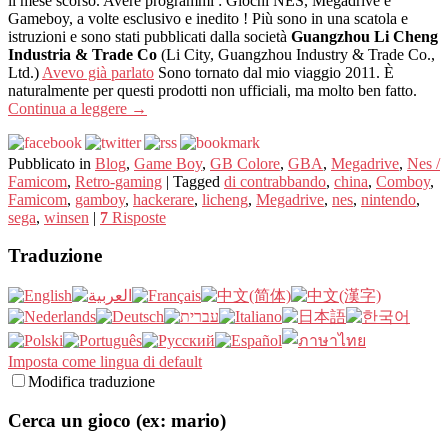
il mese scorso. Avere programmi : Giochi NES, Megadrive e
Gameboy, a volte esclusivo e inedito ! Più sono in una scatola e
istruzioni e sono stati pubblicati dalla società
Guangzhou Li Cheng
Industria & Trade Co
(Li City, Guangzhou Industry & Trade Co.,
Ltd.)
Avevo già parlato
Sono tornato dal mio viaggio 2011. È
naturalmente per questi prodotti non ufficiali, ma molto ben fatto.
Continua a leggere
→
Pubblicato in
Blog
,
Game Boy
,
GB Colore
,
GBA
,
Megadrive
,
Nes /
Famicom
,
Retro-gaming
|
Tagged
di contrabbando
,
china
,
Comboy
,
Famicom
,
gamboy
,
hackerare
,
licheng
,
Megadrive
,
nes
,
nintendo
,
sega
,
winsen
|
7
Risposte
Traduzione
Imposta come lingua di default
Modifica traduzione
Cerca un gioco (ex: mario)