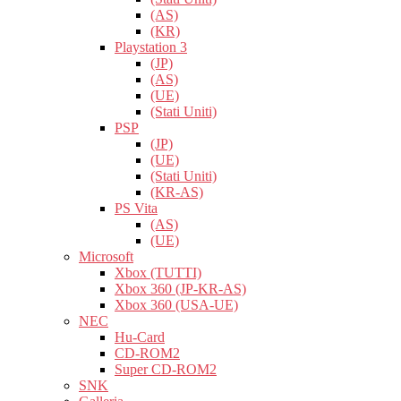
(AS)
(KR)
Playstation 3
(JP)
(AS)
(UE)
(Stati Uniti)
PSP
(JP)
(UE)
(Stati Uniti)
(KR-AS)
PS Vita
(AS)
(UE)
Microsoft
Xbox (TUTTI)
Xbox 360 (JP-KR-AS)
Xbox 360 (USA-UE)
NEC
Hu-Card
CD-ROM2
Super CD-ROM2
SNK