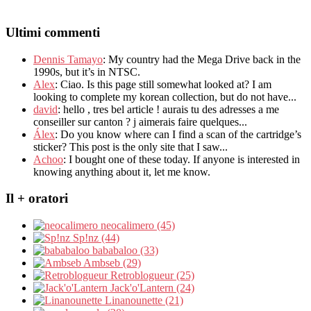
Ultimi commenti
Dennis Tamayo
:
My country had the Mega Drive back in the
1990s
,
but it’s in NTSC
.
Alex
: Ciao.
Is this page still somewhat looked at
?
I am
looking to complete my korean collection
,
but do not have..
.
david
:
hello
,
tres bel article
!
aurais tu des adresses a me
conseiller sur canton
?
j aimerais faire quelques..
.
Álex
: Do you know where can I find a scan of the cartridge’s
sticker? This post is the only site that I saw...
Achoo
: I bought one of these today. If anyone is interested in
knowing anything about it, let me know.
Il + oratori
neocalimero (45)
Sp!nz (44)
bababaloo (33)
Ambseb (29)
Retroblogueur (25)
Jack'o'Lantern (24)
Linanounette (21)