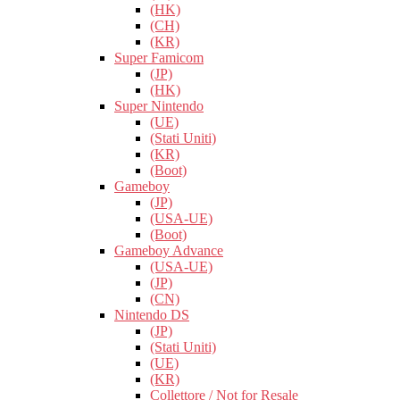
(HK)
(CH)
(KR)
Super Famicom
(JP)
(HK)
Super Nintendo
(UE)
(Stati Uniti)
(KR)
(Boot)
Gameboy
(JP)
(USA-UE)
(Boot)
Gameboy Advance
(USA-UE)
(JP)
(CN)
Nintendo DS
(JP)
(Stati Uniti)
(UE)
(KR)
Collettore / Not for Resale