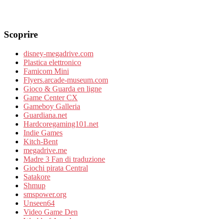
Scoprire
disney-megadrive.com
Plastica elettronico
Famicom Mini
Flyers.arcade-museum.com
Gioco & Guarda en ligne
Game Center CX
Gameboy Galleria
Guardiana.net
Hardcoregaming101.net
Indie Games
Kitch-Bent
megadrive.me
Madre 3 Fan di traduzione
Giochi pirata Central
Satakore
Shmup
smspower.org
Unseen64
Video Game Den