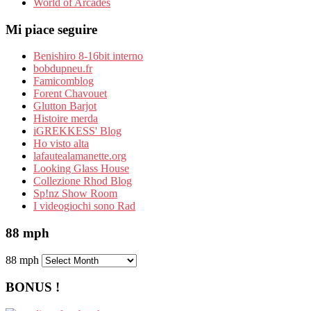
World of Arcades
Mi piace seguire
Benishiro 8-16bit interno
bobdupneu.fr
Famicomblog
Forent Chavouet
Glutton Barjot
Histoire merda
iGREKKESS' Blog
Ho visto alta
lafautealamanette.org
Looking Glass House
Collezione Rhod Blog
Sp!nz Show Room
I videogiochi sono Rad
88 mph
88 mph
BONUS !