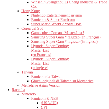
Winsen / Guangzhou Li Cheng Industria & Trade
Co.
Hong Kong
Nintendo Entertainement sistema
Famicom & Super Famicom
Super Mario World 2 Yoshi Isola
Corea del Sud
Gamecube : Coreana Master-List !
Samsung Super Gam * ragazzo (en Français)
Samsung Super Gam * ragazzo (in inglese)
Hyundai Super Comboy
Master-List
(en Français)
Hyundai Super Comboy
Master-List
(in inglese)
Taiwan
Famicom da Taiwan
Giochi originali di Taiwan su Megadrive
Megadrive Asian Version
Raccolta
Nintendo
Famicom & NES
(USA-UE)
(JP)